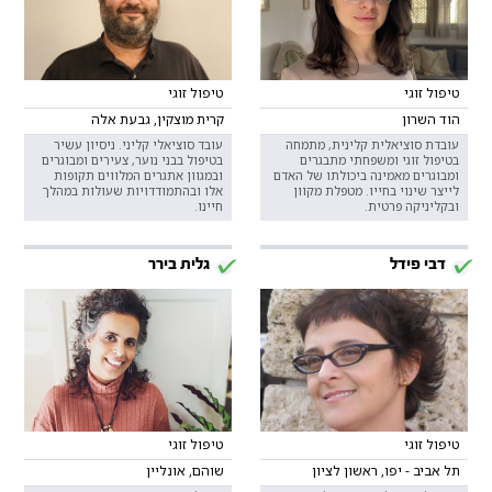
טיפול זוגי
טיפול זוגי
הוד השרון
קרית מוצקין, גבעת אלה
עובדת סוציאלית קלינית, מתמחה
עובד סוציאלי קליני. ניסיון עשיר
בטיפול זוגי ומשפחתי מתבגרים
בטיפול בבני נוער, צעירים ומבוגרים
ומבוגרים מאמינה ביכולתו של האדם
ובמגוון אתגרים המלווים תקופות
לייצר שינוי בחייו. מטפלת מקוון
אלו ובהתמודדויות שעולות במהלך
ובקליניקה פרטית.
חיינו.
דבי פידל
גלית בירר
טיפול זוגי
טיפול זוגי
תל אביב - יפו, ראשון לציון
שוהם, אונליין