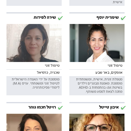
אישית.
שימרית יוסף
שירה לפידות
טיפול זוגי
טיפול זוגי
אופקים, באר שבע
שכניה, כרמיאל
מטפלת זוגית, אישית, ומשפחתית
מוסמכת על ידי האגודה הישראלית
מוסמכת. מאמנת מבוגרים וילדים
לטיפול זוגי ומשפחתי. עו״ס (M.A).
בשיטת cbt בהתמחות ב-ADHD.
לימודי פסיכותרפיה.
מחכה לצאת למסע משותף.
איבון טייטל
רויטל חכמו גוהר