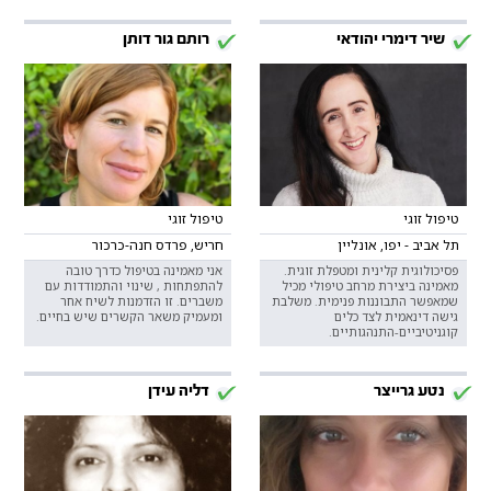
שיר דימרי יהודאי
רותם גור דותן
טיפול זוגי
טיפול זוגי
תל אביב - יפו, אונליין
חריש, פרדס חנה-כרכור
פסיכולוגית קלינית ומטפלת זוגית.
אני מאמינה בטיפול כדרך טובה
מאמינה ביצירת מרחב טיפולי מכיל
להתפתחות , שינוי והתמודדות עם
שמאפשר התבוננות פנימית. משלבת
משברים. זו הזדמנות לשיח אחר
גישה דינאמית לצד כלים
ומעמיק משאר הקשרים שיש בחיים.
קוגניטיביים-התנהגותיים.
נטע גרייצר
דליה עידן