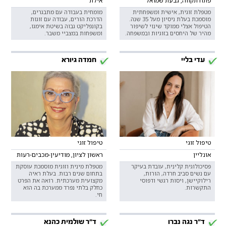
פתח תקווה, גבעת שמואל
אילת
מטפלת זוגית, אישית ומשפחתית
מומחית בעבודה עם מתבגרים,
מוסמכת בעלת ניסיון מעל 35 שנה.
הדרכת הורים, עבודה עם זוגות
הטיפול אצלי ממוקד שינוי לשיפור
בקונפליקט גבוה בשיטת אימגו,
מהיר של היחסים בזוגיות ובמשפחה.
ומשפחות במצביי משבר.
עדי בליי
חמדה גיורא
טיפול זוגי
טיפול זוגי
אונליין
ראשון לציון, מודיעין-מכבים-רעות
פסיכולוגית קלינית, עובדת בעיקר
מטפלת מינית וזוגית מוסמכת עוסקת
עם נשים סביב חרדה, הורות,
בתחום שנים רבות. בעלת ראיה
רילוקיישן, ויסות רגשי ודפוסי
מקצועית מערכתית. רואה את הפרט
התקשרות.
כחלק בלתי נפרד ממערכת בה הוא
חי.
ד"ר נגה נברו
ד"ר שולמית כהנא