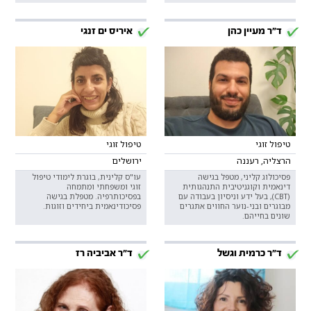
ד"ר מעיין כהן
איריס ים זנגי
טיפול זוגי
טיפול זוגי
הרצליה, רעננה
ירושלים
פסיכולוג קליני, מטפל בגישה
עו"ס קלינית, בוגרת לימודי טיפול
דינאמית וקוגניטיבית התנהגותית
זוגי ומשפחתי ומתמחה
(CBT), בעל ידע וניסיון בעבודה עם
בפסיכותרפיה. מטפלת בגישה
מבוגרים ובני-נוער החווים אתגרים
פסיכודינאמית ביחידים וזוגות.
שונים בחייהם.
ד"ר כרמית וגשל
ד"ר אביביה רז