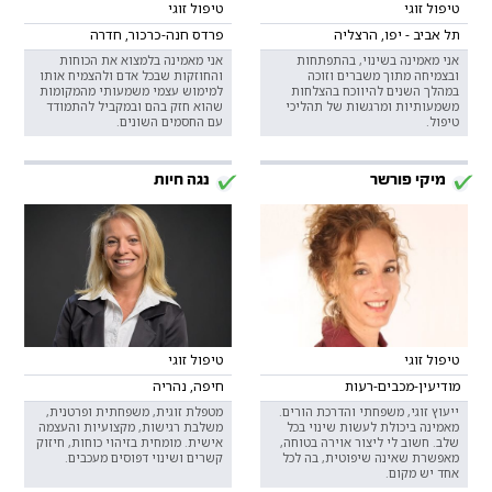
טיפול זוגי
טיפול זוגי
תל אביב - יפו, הרצליה
פרדס חנה-כרכור, חדרה
אני מאמינה בשינוי, בהתפתחות
אני מאמינה בלמצוא את הכוחות
ובצמיחה מתוך משברים וזוכה
והחוזקות שבכל אדם ולהצמיח אותו
במהלך השנים להיווכח בהצלחות
למימוש עצמי משמעותי מהמקומות
משמעותיות ומרגשות של תהליכי
שהוא חזק בהם ובמקביל להתמודד
טיפול.
עם החסמים השונים.
מיקי פורשר
נגה חיות
טיפול זוגי
טיפול זוגי
מודיעין-מכבים-רעות
חיפה, נהריה
ייעוץ זוגי, משפחתי והדרכת הורים.
מטפלת זוגית, משפחתית ופרטנית,
מאמינה ביכולת לעשות שינוי בכל
משלבת רגישות, מקצועיות והעצמה
שלב. חשוב לי ליצור אוירה בטוחה,
אישית. מומחית בזיהוי כוחות, חיזוק
מאפשרת שאינה שיפוטית, בה לכל
קשרים ושינוי דפוסים מעכבים.
אחד יש מקום.