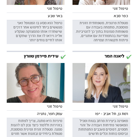
טיפול זוגי
טיפול זוגי
כפר סבא
באר שבע
מטפלת פרטנית, משפחתית וזוגית
טיפול הוא מסע בו המטופל ואני
מוסמכת, מתמחה בעבודה עם
מגששים ביחד לחיפוש אחר דרכים
משפחות מגוונות בתוך כך להט״ביות.
שישחררו אותו מהמצוקה שנקלע
מסייעת בהתמודדות עם אתגרים,
אליה ויראו לו את הדרך שתקדם
פיתוח תקשורת וצמיחה
אותו לחיים נוחים יותר.
ליאנה המר
עידית פיירמן שוורץ
טיפול זוגי
טיפול זוגי
רמת גן, תל אביב - יפו
עמק חפר, נתניה
מאמינה ביצירת מרחב בטוח ומכיל
מיניות היא מתנה, צריך לפתוח
המאפשר פתיחות ועבודה על זהוי
בזהירות וללמוד כיצד נכון לנו להנות
חסמים, דפוסים מעכבים התפתחות
ממנה. מטפלת זוגית ומינית מוסמכת,
וביסוס כוחות וכלים חדשים
מטפלת ביחידים ובזוגות אשר חווים