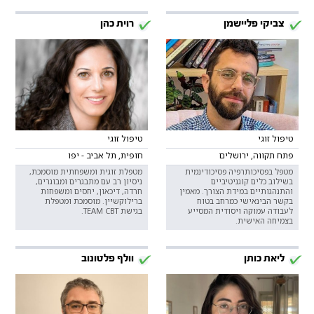
צביקי פליישמן
רוית כהן
טיפול זוגי
טיפול זוגי
פתח תקווה, ירושלים
חופית, תל אביב - יפו
מטפל בפסיכותרפיה פסיכודינמית
מטפלת זוגית ומשפחתית מוסמכת,
בשילוב כלים קוגניטיביים
ניסיון רב עם מתבגרים ומבוגרים,
והתנהגותיים במידת הצורך. מאמין
חרדה, דיכאון, יחסים ומשפחות
בקשר הבינאישי כמרחב בטוח
ברילוקשיין. מוסמכת ומטפלת
לעבודה עמוקה ויסודית המסייע
בגישת TEAM CBT.
בצמיחה האישית.
ליאת כותן
וולף פלטונוב