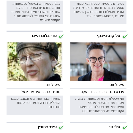
פסיכותרפיסטית ומטפלת באומנות.
בעלת ניסיון רב בטיפול במשפחות,
מטפלת במבוגרים ומתבגרים ,מדריכת
זוגות, מתבגרים המתמודדים עם
הורים מטפלת בחרדה ,דכאון ,פגיעות
אתגרים ומשברי חיים, טיפול ממוקד
מיניות ,פוסט-טראומה ועוד.
אינטגרטיבי המוביל לצמיחה מתוך
הקושי ולשינוי.
טל קוסביצקי
עדי בלונדהיים
טיפול זוגי
טיפול זוגי
פרדס חנה-כרכור, זכרון יעקב
נתניה, כוכב יאיר-צור יגאל
אני מטפלת זוגית ומשפחתית בעלת
מתמחה בבריאות נפש ובמצבי משבר
ניסיון עשיר בטיפול פרטני
הכוללים חרדה דכאון וטראומות
ומשפחתי. אני מטפלת גם בשיטה
מורכבות.
הקוגניטיבית- התנהגותית CBT.
טלי נוי
עינב שוורץ