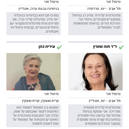
טיפול זוגי
טיפול זוגי
תל אביב - יפו, פרדסיה
בנימינה-גבעת עדה, אונליין
פסיכולוגית קלינית. נסיון רב בטיפול
במרכז חברותא בבנימינה בהובלת
במתבגרים ומבוגרים, טיפול זוגי
יעד מידן. פסיכולוג קליני בכיר, אנו
והדרכת הורים. בגישות המותאמות
מציעים צוות פסיכולוגים מקצועי עם
לצרכי המטופלים.
טיפולים פרטניים, קבוצות טיפוליות
ואבחונים.
ד"ר חוה שוורץ
עירית כהן
טיפול זוגי
טיפול זוגי
תל אביב - יפו, אונליין
קרית מוצקין, קרית מוצקין
פסיכולוגית קלינית מומחית
המפגש בין המטופל למטפל הוא
ומדריכה. אני עוסקת בטיפול
הזדמנות לקשר שמבוסס על אמון,
פסיכודינמי בגישה התייחסותית,
הכלה תוך התבוננות מערכתית על
בהתערבות קצרת מועד ממוקדת
האתגרים והכוחות של המטופל על
במשבר ובהדרכת מתמחים.
מנת לשנות ולצמוח.