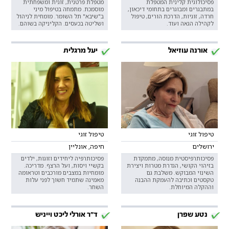
פסיכולוגית קלינית המטפלת
מטפלת פרטנית, זוגית ומשפחתית
במתבגרים ומבוגרים בתחומי דיכאון,
מוסמכת. מתמחה בטיפול מיני
חרדה, זוגיות, הדרכת הורים, טיפול
ב"שיבא" תל השומר. מומחית לניהול
לקהילה הגאה ועוד.
ושליטה בכעסים. הקליניקה בשוהם.
אורנה עוזיאל
יעל מרגלית
טיפול זוגי
טיפול זוגי
ירושלים
חיפה, אונליין
פסיכותרפיסטית מנוסה, מתמקדת
פסיכותרפיה ליחידים וזוגות, ילדים
בזיהוי הקושי, הגדרת מטרות ויצירת
בקשיי ויסות, ועל הרצף. מדריכה.
השינוי המבוקש. משלבת גם
מומחיות במצבים מורכבים וטראומה
טקסטים וכתיבה להעמקת ההבנה
מאמינה שתמיד חשוך לפני עלות
וההקלה המיוחלת.
השחר.
נטע שפרן
ד"ר אורלי ליכט וייניש