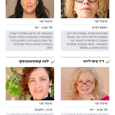
טיפול זוגי
טיפול זוגי
ראשון לציון
תל אביב - יפו
פסיכותרפיסטית, מטפלת ומדריכה
מתבססת על הגישה הפסיכו דינמית,
מוסמכת לטיפול אישי וזוגי מטעם
המאפשרת התבוננות בעולמו הפנימי
האגודה הישראלית לטיפול זוגי
של האדם ובמערכות היחסים בחייו
ומשפחתי. מנחת קבוצות, מומחית
ומשלבת שיטות טיפול ממוקדות
בגישת אימגו וב-EMDR.
וCBT.
ד"ר ציפי לידור
ילנה קוסטיאנובסקי
טיפול זוגי
טיפול זוגי
תל אביב - יפו
גדרה, רחובות