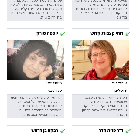
פסיכולוגית קלינית, מטפלת ומדריכה
פסיכותרפיסטית מטפלת באומנות
בשיטת טיפול התנהגותית
בעלת נסיון רב. מזמינה אותך לטיפול
קוגניטיבית, מטפלת ביחידים, בזוגות
מקצועי בגובה העיניים בקליניקה
ועוסקת גם בהדרכת הורים לילדים
בבית הכרם. כי לכל אחד מגיע לחיות
בכל גיל.
ברווחה נפשית.
רותי קצבורג קדוש
יוספה שורק
טיפול זוגי
טיפול זוגי
ירושלים
כפר סבא
הטיפול הזוגי הינו מקום מפגש
ראייתי הטיפולית מקיפה ומתייחסת
שמאפשר דו-שיח באוירה
הן לעולמו הפנימי של המטופל,
תומכת והוא מתקיים בקליניקה
לתחושות המצוקה ולסיבותיה,
נעימה בירושלים בשכונת קטמון
הנעוצות בהיסטוריית חייו, והן
הישנה.
לתפקודו הממשי במציאות.
ד"ר פזית הדר
רבקה בן הראש