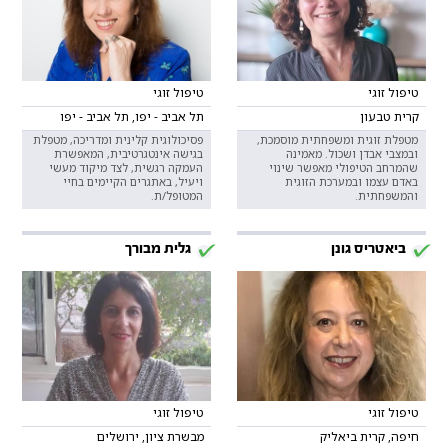
טיפול זוגי
טיפול זוגי
קרית טבעון
תל אביב - יפו, תל אביב - יפו
מטפלת זוגית ומשפחתית מוסמכת,
פסיכולוגית קלינית ומדריכה, מטפלת
ובמצבי אבדן ושכול. מאמינה
בגישה אינטגרטיבית, המאפשרת
שהמרחב הטיפולי מאפשר שינוי
העמקה רגשית, לצד מיקוד מעשי
באדם עצמו ובמערכת הזוגית
ויעיל, באתגרים הקיימים בחיי
והמשפחתית.
המטופל/ת.
ביאטריס גונן
גלית מבורך
טיפול זוגי
טיפול זוגי
חיפה, קרית ביאליק
מבשרת ציון, ירושלים