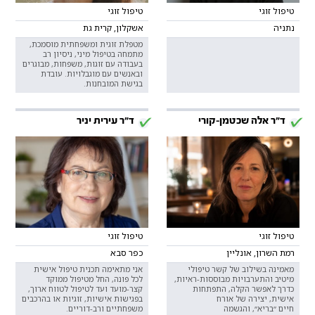
טיפול זוגי
טיפול זוגי
נתניה
אשקלון, קרית גת
מטפלת זוגית ומשפחתית מוסמכת,
מתמחה בטיפול מיני, ניסיון רב
בעבודה עם זוגות, משפחות, מבוגרים
ובאנשים עם מוגבלויות. עובדת
בגישת המובחנות.
ד"ר אלה שכטמן-קורי
ד"ר עירית יניר
טיפול זוגי
טיפול זוגי
רמת השרון, אונליין
כפר סבא
מאמינה בשילוב של קשר טיפולי
אני מתאימה תכנית טיפול אישית
מיטיב והתערבויות מבוססות-ראיות,
לכל פונה, החל מטיפול ממוקד
כדרך לאפשר הקלה, התפתחות
קצר-מועד ועד לטיפול לטווח ארוך,
אישית, יצירה של אורח
בפגישות אישיות, זוגיות או בהרכבים
חיים ״בריא״, והגשמה
משפחתיים ורב-דוריים.