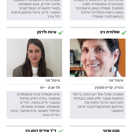
קוגניטיבית התנהגותית (CBT)
מלווה יחידים, זוגות ומשפחות
מוסמכת. מטפלת באופן אינטגרטיבי
בקשיי תקשורת, קונפליקטים
במגוון גישות טיפוליות יעילות
ומשברי חיים. טיפול מותאם אישית
בהתאם לצרכי מטופליי.
לכל צורך.
שולמית ניב
עינת ולדמן
טיפול זוגי
טיפול זוגי
נהריה, קרית מוצקין
תל אביב - יפו
מאמינה שלכל אחד יש כוחות, בייחוד
עו״ס ומטפלת זוגית ומשפחתית
בתקופת משבר. חלק חשוב בעבודתי
מוסמכת. בעלת ניסיון בטיפול
הוא לעזור בזיהוי כוחות אלו,
במשברי חיים בזוגות, יחידים
בחיזוקם ובמימושם לטובת יציאה
ומשפחות. מאמינה שהמרחב
מהמשבר.
הטיפולי מאפשר שיח אותנטי, קרבה
ויצירת שינוי.
מכון שינוי
ד"ר איריס דותן כץ