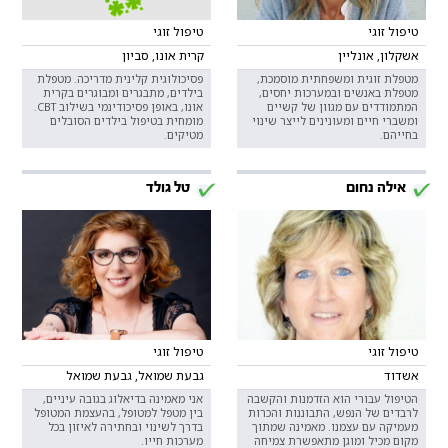
טיפול זוגי
טיפול זוגי
אשקלון, אונליין
קרית אונו, סביון
מטפלת זוגית ומשפחתית מוסמכת,
פסיכולוגית קלינית מדריכה. מטפלת
מטפלת באנשים ובמערכות יחסים,
בילדים, מתבגרים ומבוגרים בקרית
המתמודדים עם מגוון של קשיים
אונו, באופן פסיכודינמי בשילוב CBT.
ומשברי חיים ומעונינים לייצר שינוי
מומחית בטיפול בילדים הסובלים
בחייהם.
מטיקים.
אילה נחום
טל גולד
טיפול זוגי
טיפול זוגי
אשדוד
גבעת שמואל, גבעת שמואל
הטיפול עבורי הוא הזדמנות והקשבה
אני מאמינה בדיאלוג בגובה עיניים,
לרבדים של הנפש, התבוננות והכרות
בין מטפל למטופל, בהעצמת המטופל
מעמיקה עם עצמנו. מאמינה שמתוך
בדרך לשינוי ובחתירה לאיזון בכל
מקום מכיל ומוגן מתאפשרת צמיחה
מערכות חייו.