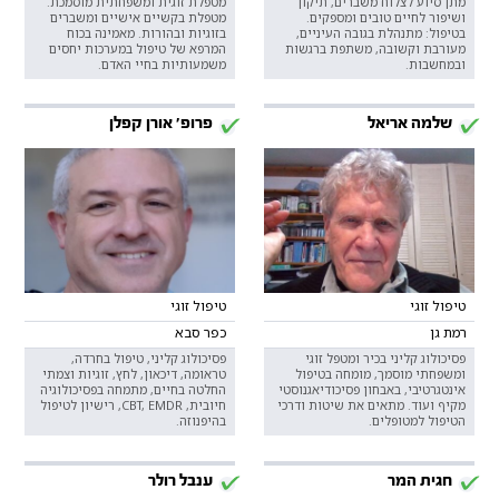
מתן סיוע לצלוח משברים, תיקון
מטפלת זוגית ומשפחתית מוסמכת.
ושיפור לחיים טובים ומספקים.
מטפלת בקשיים אישיים ומשברים
בטיפול: מתנהלת בגובה העיניים,
בזוגיות ובהורות. מאמינה בכוח
מעורבת וקשובה, משתפת ברגשות
המרפא של טיפול במערכות יחסים
ובמחשבות.
משמעותיות בחיי האדם.
שלמה אריאל
פרופ' אורן קפלן
טיפול זוגי
טיפול זוגי
רמת גן
כפר סבא
פסיכולוג קליני בכיר ומטפל זוגי
פסיכולוג קליני, טיפול בחרדה,
ומשפחתי מוסמך, מומחה בטיפול
טראומה, דיכאון, לחץ, זוגיות וצמתי
אינטגרטיבי, באבחון פסיכודיאגנוסטי
החלטה בחיים, מתמחה בפסיכולוגיה
מקיף ועוד. מתאים את שיטות ודרכי
חיובית, CBT, EMDR, רישיון לטיפול
הטיפול למטופלים.
בהיפנוזה.
חגית המר
ענבל רולר