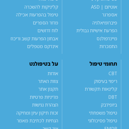
אוטיזם | ASD
קליניקות להשכרה
אספרגר
טיפול בהפרעות אכילה
פיברומיאלגיה
מדור הספרים
הפרעת אישיות גבולית
לוח דרושים
מיינדפולנס
אבחון הפרעות קשב וריכוז
התמכרות
אינדקס מטפלים
תחומי טיפול
על בטיפולנט
CBT
אודות
ריפוי בעיסוק
צוות האתר
קלינאות תקשורת
תקנון אתר
DBT
מדיניות פרטיות
ביופידבק
הצהרת נגישות
טיפול משפחתי
זכות תיקון עיון ומחיקה
טיפול פסיכולוגי
הנחיות לכתיבת מאמר
EMDR
צור קשר