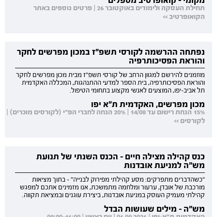
תחילת העסקה ולימודים באוקטובר 26 | פרטים נוספים באתר
הקואופרטיב >>
נפתחה ההרשמה לקורסי תשפ"ז במכון מפרשים לחקר
והוראת הפסיכותרפיה
מוזמנים להירשם למגוון הרחב של קורסי תשפ"ז מבית מכון מפרשים לחקר
והוראת הפסיכותרפיה, בית הספר למדעי ההתנהגות, המכללה האקדמית
תל אביב-יפו, המוצעים לאנשי מקצוע בתחומי הטיפול.
מכון מפרשים, האקדמית ת"א יפו
15% הנחת רישום עד 14/08 | 20% הנחה לחברי הפ"י (לקורסים מוכרים) |
לקורסים >>
כנס קהילה מצילה חיים - הכנס השנתי של תנועת
מש"ה למניעת אובדנות
"כשהדברים מתפרקים: מסע קהילתי מפירוק לבנייה" - בתוך מציאות
מורכבת של אובדן, ערעור ומלחמה מתמשכת, אנו מזמינים אתכם למפגש
קהילתי מעמיק העוסק במניעת אובדנות, ביצירת עוגנים ובמציאת תקווה.
מש"ה - מילים שעושות הבדל
האקדמית ת"א-יפו | 06.09.2026 | יום ראשון | 09:00-16:00