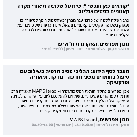
"קוראים כאן ועכשיו": שיח על שלושה תיאורי מקרה
קאנוניים בפסיכואנליזה
ערב השקה לספרו של פרופ' ענר גוברין "כשהטיפול הופך לסיפור" ובו
נעסוק בשלושה טקסטים קאנוניים ונשאל: אילו הכרעות של כתיבה עמדו
מאחוריהם? כיצד העקרונות שהובילו את כתיבתם רלוונטיים לכתיבה
הקלינית כיום?
מכון מפרשים, האקדמית ת"א יפו
מפגש מקוון | 18.10.2026 | יום ראשון | 19:30-21:00
מעבר לסף הידוע: תהליכי פסיכותרפיה בשילוב עם
טיפול בחומרים משני תודעה - מחקר, תיאוריה
ופרקטיקה
מכון מפרשים לחקר והוראת הפסיכותרפיה ו- MAPS Israel האגודה הרב
תחומית למחקרים פסיכדליים, שמחים להזמינכם ליום עיון שיוקדש לבחינה
מעמיקה של תהליך הפסיכותרפיה במסגרת מחקרים קליניים בטיפול
משולב חומרים משני תודעה, באמצעות שילוב של מסגרות תיאורטיות,
דיונים קליניים ותיאורי מקרה מפורטים ממחקרים קליניים.
מכון מפרשים, MAPS Israel
האקדמית ת"א יפו | 23.10.2026 | יום שישי | 08:30-14:00