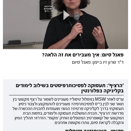
פאנל סיום: איך מעבירים את זה הלאה?
ד"ר שרון זיו ביימן: פאנל סיום
'הרציף': תעסוקה לפסיכותרפיסטים בשילוב לימודים
בקליניקה בפלורנטין
עו"ס לאחר MSW במסלול טיפולי? מעוניינים לשמור על רצף מקצועי בין
תואר שני לבין בי"ס לפסיכותרפיה? מעוניינים להתמקצע ולצבור ניסיון
תעסוקתי בדרך לקליניקה פרטית? הגש/י מועמדות לתכנית ההכשרה של
מדרשת 'הרציף', תכנית המשלבת תעסוקה ולימודים, בחסות הבית
המקצועי של קואופרטיב המטפלים הותיק 'מקומי'. הזדרזו! תהליך המיון
והקבלה לקראת סיום, נותרו מקומות אחרונים
מקומי - קואופרטיב מטפלים