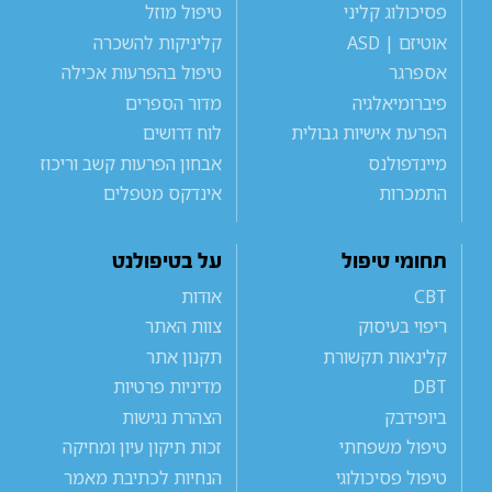
פסיכולוג קליני
טיפול מוזל
אוטיזם | ASD
קליניקות להשכרה
אספרגר
טיפול בהפרעות אכילה
פיברומיאלגיה
מדור הספרים
הפרעת אישיות גבולית
לוח דרושים
מיינדפולנס
אבחון הפרעות קשב וריכוז
התמכרות
אינדקס מטפלים
תחומי טיפול
על בטיפולנט
CBT
אודות
ריפוי בעיסוק
צוות האתר
קלינאות תקשורת
תקנון אתר
DBT
מדיניות פרטיות
ביופידבק
הצהרת נגישות
טיפול משפחתי
זכות תיקון עיון ומחיקה
טיפול פסיכולוגי
הנחיות לכתיבת מאמר