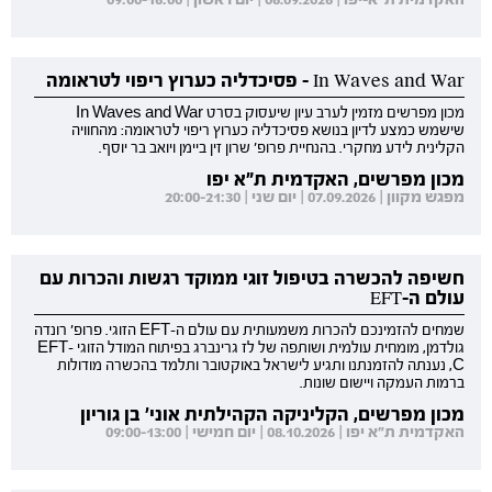
In Waves and War - פסיכדליה כערוץ ריפוי לטראומה
מכון מפרשים מזמין לערב עיון שיעסוק בסרט In Waves and War
שישמש כמצע לדיון בנושא פסיכדליה כערוץ ריפוי לטראומה: מהחוויה
הקלינית לידע מחקרי. בהנחיית פרופ' שרון זין ביימן ויואב בר יוסף.
מכון מפרשים, האקדמית ת"א יפו
מפגש מקוון | 07.09.2026 | יום שני | 20:00-21:30
חשיפה להכשרה בטיפול זוגי ממוקד רגשות והכרות עם
עולם ה-EFT
שמחים להזמינכם להכרות משמעותית עם עולם ה-EFT הזוגי. פרופ' רונדה
גולדמן, מומחית עולמית ושותפה של לז גרינברג בפיתוח המודל הזוגי EFT-
C, נענתה להזמנתנו ותגיע לישראל באוקטובר ותלמד בהכשרה מודולות
ברמות העמקה ויישום שונות.
מכון מפרשים, הקליניקה הקהילתית אוני' בן גוריון
האקדמית ת"א יפו | 08.10.2026 | יום חמישי | 09:00-13:00