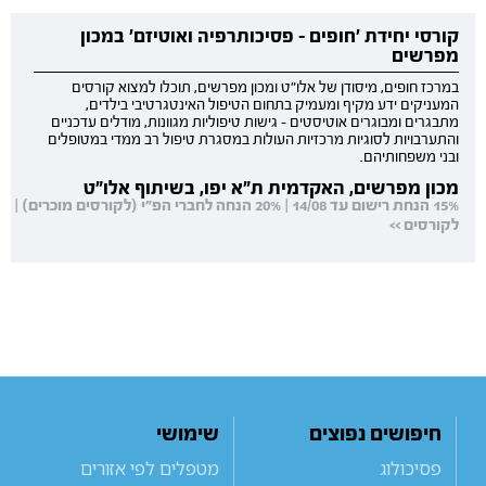
קורסי יחידת 'חופים - פסיכותרפיה ואוטיזם' במכון
מפרשים
במרכז חופים, מיסודן של אלו"ט ומכון מפרשים, תוכלו למצוא קורסים
המעניקים ידע מקיף ומעמיק בתחום הטיפול האינטגרטיבי בילדים,
מתבגרים ומבוגרים אוטיסטים - גישות טיפוליות מגוונות, מודלים עדכניים
והתערבויות לסוגיות מרכזיות העולות במסגרת טיפול רב ממדי במטופלים
ובני משפחותיהם.
מכון מפרשים, האקדמית ת"א יפו, בשיתוף אלו"ט
15% הנחת רישום עד 14/08 | 20% הנחה לחברי הפ"י (לקורסים מוכרים) |
לקורסים >>
חיפושים נפוצים
שימושי
פסיכולוג
מטפלים לפי אזורים