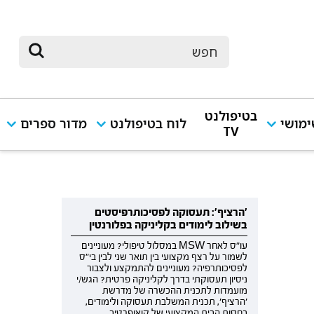
בטיפולנט
מושי
לוח בטיפולנט
מדור ספרים
TV
'הרציף': תעסוקה לפסיכותרפיסטים
בשילוב לימודים בקליניקה בפלורנטין
עו"ס לאחר MSW במסלול טיפולי? מעוניינים
לשמור על רצף מקצועי בין תואר שני לבין בי"ס
לפסיכותרפיה? מעוניינים להתמקצע ולצבור
ניסיון תעסוקתי בדרך לקליניקה פרטית? הגש/י
מועמדות לתכנית ההכשרה של מדרשת
'הרציף', תכנית המשלבת תעסוקה ולימודים,
בחסות הבית המקצועי של קואופרטיב