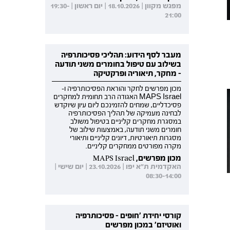
מפגש מקוון | 18.10.2026 | יום ראשון | 19:30-
21:00
מעבר לסף הידוע: תהליכי פסיכותרפיה
בשילוב עם טיפול בחומרים משני תודעה
- מחקר, תיאוריה ופרקטיקה
מכון מפרשים לחקר והוראת הפסיכותרפיה ו-
MAPS Israel האגודה הרב תחומית למחקרים
פסיכדליים, שמחים להזמינכם ליום עיון שיוקדש
לבחינה מעמיקה של תהליך הפסיכותרפיה
במסגרת מחקרים קליניים בטיפול משולב
חומרים משני תודעה, באמצעות שילוב של
מסגרות תיאורטיות, דיונים קליניים ותיאורי
מקרה מפורטים ממחקרים קליניים.
מכון מפרשים, MAPS Israel
האקדמית ת"א יפו | 23.10.2026 | יום שישי |
08:30-14:00
קורסי יחידת 'חופים - פסיכותרפיה
ואוטיזם' במכון מפרשים