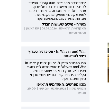
"כשהדברים מתפרקים: מסע קהילתי מפירוק
לבנייה" - בתוך מציאות מורכבת של אובדן,
ערעור ומלחמה מתמשכת, אנו מזמינים אתכם
למפגש קהילתי מעמיק העוסק במניעת
אובדנות, ביצירת עוגנים ובמציאת תקווה.
מש"ה - מילים שעושות הבדל
האקדמית ת"א-יפו | 06.09.2026 | יום ראשון |
09:00-16:00
In Waves and War - פסיכדליה כערוץ
ריפוי לטראומה
מכון מפרשים מזמין לערב עיון שיעסוק בסרט In
Waves and War שישמש כמצע לדיון בנושא
פסיכדליה כערוץ ריפוי לטראומה: מהחוויה
הקלינית לידע מחקרי. בהנחיית פרופ' שרון זין
ביימן ויואב בר יוסף.
מכון מפרשים, האקדמית ת"א יפו
מפגש מקוון | 07.09.2026 | יום שני | 20:00-
21:30