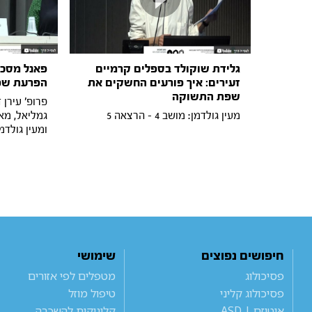
גלידת שוקולד בספלים קרמיים
פאנל מסכם
זעירים: איך פורעים החשקים את
הפרעת שפ
שפת התשוקה
פרופ' עירן 
מעין גולדמן: מושב 4 - הרצאה 5
גמליאל, מאי
ומעין גולדמן: מושב 
חיפושים נפוצים
שימושי
פסיכולוג
מטפלים לפי אזורים
פסיכולוג קליני
טיפול מוזל
אוטיזם | ASD
קליניקות להשכרה