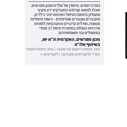
במרכז חופים, מיסודן של אלו"ט ומכון מפרשים,
תוכלו למצוא קורסים המעניקים ידע מקיף
ומעמיק בתחום הטיפול האינטגרטיבי בילדים,
מתבגרים ומבוגרים אוטיסטים - גישות טיפוליות
מגוונות, מודלים עדכניים והתערבויות לסוגיות
מרכזיות העולות במסגרת טיפול רב ממדי
במטופלים ובני משפחותיהם.
מכון מפרשים, האקדמית ת"א יפו,
בשיתוף אלו"ט
15% הנחת רישום עד 14/08 | 20% הנחה לחברי
הפ"י (לקורסים מוכרים) | לקורסים >>