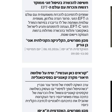
חשיפה להכשרה בטיפול זוגי ממוקד
רגשות והכרות עם עולם ה-EFT
שמחים להזמינכם להכרות משמעותית עם עולם
ה-EFT הזוגי. פרופ' רונדה גולדמן, מומחית
עולמית ושותפה של לז גרינברג בפיתוח המודל
הזוגי EFT-C, נענתה להזמנתנו ותגיע לישראל
באוקטובר ותלמד בהכשרה מודולות ברמות
העמקה ויישום שונות.
מכון מפרשים, הקליניקה הקהילתית אוני'
בן גוריון
האקדמית ת"א יפו | 08.10.2026 | יום חמישי |
09:00-13:00
"קוראים כאן ועכשיו": שיח על שלושה
תיאורי מקרה קאנוניים בפסיכואנליזה
ערב השקה לספרו של פרופ' ענר גוברין
"כשהטיפול הופך לסיפור" ובו נעסוק בשלושה
טקסטים קאנוניים ונשאל: אילו הכרעות של
כתיבה עמדו מאחוריהם? כיצד העקרונות
שהובילו את כתיבתם רלוונטיים לכתיבה הקלינית
כיום?
מכון מפרשים, האקדמית ת"א יפו