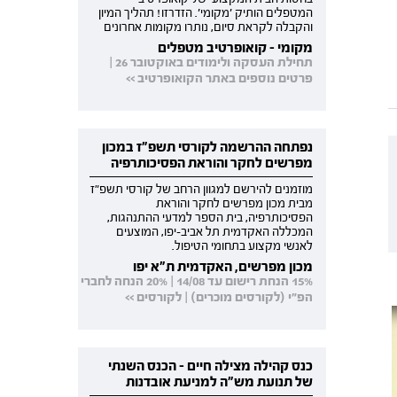
המטפלים הותיק 'מקומי'. הזדרזו! תהליך המיון
והקבלה לקראת סיום, נותרו מקומות אחרונים
מקומי - קואופרטיב מטפלים
תחילת העסקה ולימודים באוקטובר 26 |
פרטים נוספים באתר הקואופרטיב >>
נפתחה ההרשמה לקורסי תשפ"ז במכון
מפרשים לחקר והוראת הפסיכותרפיה
מוזמנים להירשם למגוון הרחב של קורסי תשפ"ז
מבית מכון מפרשים לחקר והוראת
הפסיכותרפיה, בית הספר למדעי ההתנהגות,
המכללה האקדמית תל אביב-יפו, המוצעים
לאנשי מקצוע בתחומי הטיפול.
מכון מפרשים, האקדמית ת"א יפו
15% הנחת רישום עד 14/08 | 20% הנחה לחברי
הפ"י (לקורסים מוכרים) | לקורסים >>
כנס קהילה מצילה חיים - הכנס השנתי
של תנועת מש"ה למניעת אובדנות