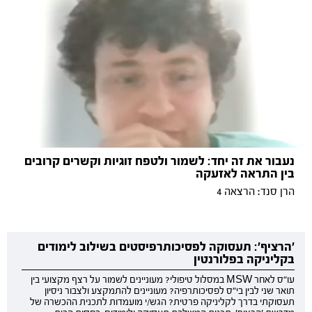
נעבור את זה יחד: לשמור ולטפח זוגיות וקשרים קרובים
בין התראה לאזעקה
הרן סנד: הרצאה 4
'הרציף': תעסוקה לפסיכותרפיסטים בשילוב לימודים
בקליניקה בפלורנטין
עו"ס לאחר MSW במסלול טיפולי? מעוניינים לשמור על רצף מקצועי בין
תואר שני לבין בי"ס לפסיכותרפיה? מעוניינים להתמקצע ולצבור ניסיון
תעסוקתי בדרך לקליניקה פרטית? הגש/י מועמדות לתכנית ההכשרה של