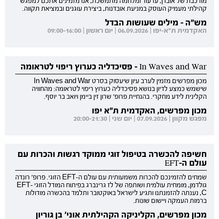
מורכבת של אובדן, ערעור ומלחמה מתמשכת, אנו מזמינים אתכם למפגש
קהילתי מעמיק העוסק במניעת אובדנות, ביצירת עוגנים ובמציאת תקווה.
מש"ה - מילים שעושות הבדל
האקדמית ת"א-יפו | 06.09.2026 | יום ראשון | 09:00-16:00
In Waves and War - פסיכדליה כערוץ ריפוי לטראומה
מכון מפרשים מזמין לערב עיון שיעסוק בסרט In Waves and War
שישמש כמצע לדיון בנושא פסיכדליה כערוץ ריפוי לטראומה: מהחוויה
הקלינית לידע מחקרי. בהנחיית פרופ' שרון זין ביימן ויואב בר יוסף.
מכון מפרשים, האקדמית ת"א יפו
מפגש מקוון | 07.09.2026 | יום שני | 20:00-21:30
חשיפה להכשרה בטיפול זוגי ממוקד רגשות והכרות עם
עולם ה-EFT
שמחים להזמינכם להכרות משמעותית עם עולם ה-EFT הזוגי. פרופ' רונדה
גולדמן, מומחית עולמית ושותפה של לז גרינברג בפיתוח המודל הזוגי EFT-
C, נענתה להזמנתנו ותגיע לישראל באוקטובר ותלמד בהכשרה מודולות
ברמות העמקה ויישום שונות.
מכון מפרשים, הקליניקה הקהילתית אוני' בן גוריון