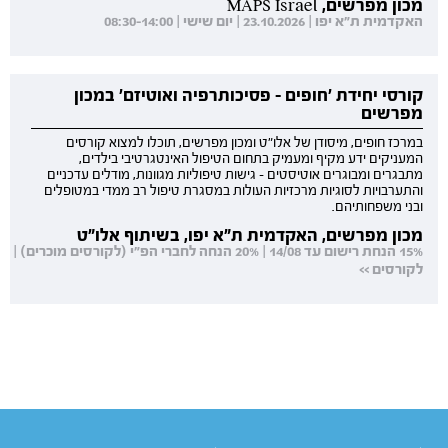
מכון מפרשים, MAPS Israel
האקדמית ת"א יפו | 23.10.2026 | יום שישי | 08:30-14:00
קורסי יחידת 'חופים - פסיכותרפיה ואוטיזם' במכון
מפרשים
במרכז חופים, מיסודן של אלו"ט ומכון מפרשים, תוכלו למצוא קורסים
המעניקים ידע מקיף ומעמיק בתחום הטיפול האינטגרטיבי בילדים,
מתבגרים ומבוגרים אוטיסטים - גישות טיפוליות מגוונות, מודלים עדכניים
והתערבויות לסוגיות מרכזיות העולות במסגרת טיפול רב ממדי במטופלים
ובני משפחותיהם.
מכון מפרשים, האקדמית ת"א יפו, בשיתוף אלו"ט
15% הנחת רישום עד 14/08 | 20% הנחה לחברי הפ"י (לקורסים מוכרים) |
לקורסים >>