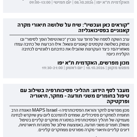
האקדמית ת"א יפו | 08.10.2026 | יום חמישי | 09:00-13:00
"קוראים כאן ועכשיו": שיח על שלושה תיאורי מקרה
קאנוניים בפסיכואנליזה
ערב השקה לספרו של פרופ' ענר גוברין "כשהטיפול הופך לסיפור" ובו
נעסוק בשלושה טקסטים קאנוניים ונשאל: אילו הכרעות של כתיבה עמדו
מאחוריהם? כיצד העקרונות שהובילו את כתיבתם רלוונטיים לכתיבה
הקלינית כיום?
מכון מפרשים, האקדמית ת"א יפו
מפגש מקוון | 18.10.2026 | יום ראשון | 19:30-21:00
מעבר לסף הידוע: תהליכי פסיכותרפיה בשילוב עם
טיפול בחומרים משני תודעה - מחקר, תיאוריה
ופרקטיקה
מכון מפרשים לחקר והוראת הפסיכותרפיה ו- MAPS Israel האגודה הרב
תחומית למחקרים פסיכדליים, שמחים להזמינכם ליום עיון שיוקדש לבחינה
מעמיקה של תהליך הפסיכותרפיה במסגרת מחקרים קליניים בטיפול
משולב חומרים משני תודעה, באמצעות שילוב של מסגרות תיאורטיות,
דיונים קליניים ותיאורי מקרה מפורטים ממחקרים קליניים.