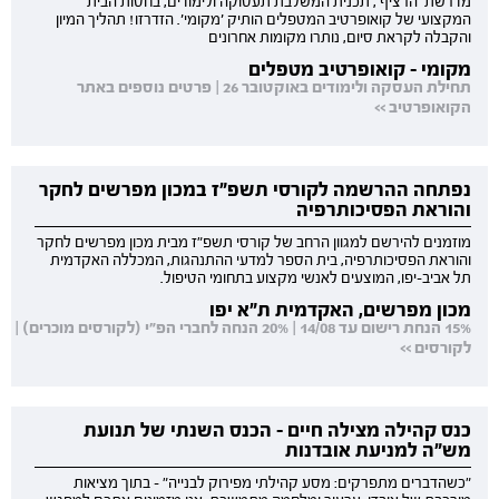
מדרשת 'הרציף', תכנית המשלבת תעסוקה ולימודים, בחסות הבית
המקצועי של קואופרטיב המטפלים הותיק 'מקומי'. הזדרזו! תהליך המיון
והקבלה לקראת סיום, נותרו מקומות אחרונים
מקומי - קואופרטיב מטפלים
תחילת העסקה ולימודים באוקטובר 26 | פרטים נוספים באתר
הקואופרטיב >>
נפתחה ההרשמה לקורסי תשפ"ז במכון מפרשים לחקר
והוראת הפסיכותרפיה
מוזמנים להירשם למגוון הרחב של קורסי תשפ"ז מבית מכון מפרשים לחקר
והוראת הפסיכותרפיה, בית הספר למדעי ההתנהגות, המכללה האקדמית
תל אביב-יפו, המוצעים לאנשי מקצוע בתחומי הטיפול.
מכון מפרשים, האקדמית ת"א יפו
15% הנחת רישום עד 14/08 | 20% הנחה לחברי הפ"י (לקורסים מוכרים) |
לקורסים >>
כנס קהילה מצילה חיים - הכנס השנתי של תנועת
מש"ה למניעת אובדנות
"כשהדברים מתפרקים: מסע קהילתי מפירוק לבנייה" - בתוך מציאות