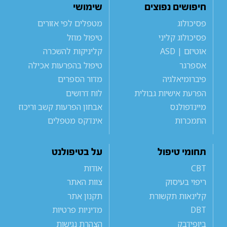
חיפושים נפוצים
שימושי
פסיכולוג
מטפלים לפי אזורים
פסיכולוג קליני
טיפול מוזל
אוטיזם | ASD
קליניקות להשכרה
אספרגר
טיפול בהפרעות אכילה
פיברומיאלגיה
מדור הספרים
הפרעת אישיות גבולית
לוח דרושים
מיינדפולנס
אבחון הפרעות קשב וריכוז
התמכרות
אינדקס מטפלים
תחומי טיפול
על בטיפולנט
CBT
אודות
ריפוי בעיסוק
צוות האתר
קלינאות תקשורת
תקנון אתר
DBT
מדיניות פרטיות
ביופידבק
הצהרת נגישות