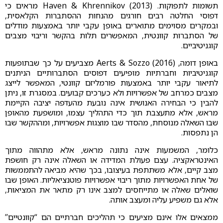
תשומות לתפוקות. Haven & Khrennikov (2013) מראים כי
דפוסי החלטה רבים חורגים מהנחות ההסתברות הקלאסית,
ובמקרים מסוימים מתוארים באופן עקבי יותר באמצעות מודלים
של הסתברות קוונטית, המאפשרים תלות בהקשר וריבוי מצבים
קוגניטיביים.
באופן דומה, Aerts & Sozzo (2016) מצביעים על כך שבתופעות
קוגניטיביות וחברתיות מופיעים דפוסים הסתברותיים הניתנים
לתיאור עקבי יותר באמצעות פורמליזם קוונטי, המאפשר לייצג
מצבים כמרחב של אפשרויות ולא כערכים קבועים. במסגרת זו, ניתן
להבין כי הבחירה האנושית אינה נובעת מהעדפה יציבה הקיימת
מראש, אלא מתעצבת תוך כדי התהליך עצמו, ומושפעת מהאופן
שבו השאלה מנוסחת, מהסדר שבו מוצגות אפשרויות, ומההקשר שבו
הן נתפסות.
כלומר, המשמעות אינה נתונה מראש, אלא מתהווה מתוך
האינטראקציה. עצם פעולת המדידה או השאלה אינה רק חושפת
מצב קיים, אלא משתתפת בעיצובו, בכך שהיא מביאה להתממשות
של אחת האפשרויות מתוך ריבוי אפשרויות פוטנציאליות. האופן שבו
שואלים שאלה או מתייחסים למצב אינו רק מתאר את המציאות,
אלא גם משפיע עליה ומעצב אותה.
ממצאים אלו אינם מציעים כי תהליכים חברתיים הם “קוונטיים”