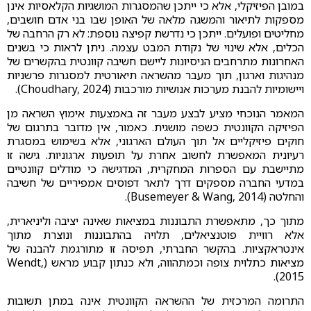
במובן הפיזיקלי, אלא כי ייתכן שהמסגרות המושגיות הקלאסיות אינן
מספקות לתיאור והמשגה מלאה של האופן שבו בני אדם חושבים,
מחליטים ופועלים. ייתכן כי נדרשת קפיצה נוספת: לא רק הרחבה של
הכלים, אלא שינוי של נקודת המבט עצמה. ניתן לראות כי בשנים
האחרונות מתרחבים הניסיונות ליישם חשיבה קוונטית בהקשרים של
מנהיגות וארגון, תוך מעבר מהשראה תיאורטית למסגרות פרשניות
ויישומיות להבנת מערכות אנושיות מורכבות (Choudhary, 2024).
המאמר הנוכחי מציע לבצע מעבר זה באמצעות אימוץ השראה מן
הפיזיקה הקוונטית כשפה מושגית. כאמור, אין מדובר בתרגום של
חוקים פיזיקליים אל תוך העולם הארגוני, אלא בשימוש במסגרת
רעיונית המאפשרת לחשוב אחרת על תופעות ארגוניות. גישה זו
מתיישבת עם הספרות המחקרית, המדגישה כי מודלים קוונטיים
במדעי החברה מספקים דרך לתאר דפוסים אמפיריים של חשיבה
והחלטה (Busemeyer & Wang, 2014).
מתוך כך, מתאפשרת התבוננות במציאות שאינה יציבה וליניארית,
אלא רוויית פוטנציאלים, תלויה בהתבוננות ונוצרת מתוך
אינטראקציות. בהקשר החברתי, תפיסה זו מתורגמת להבנה של
מציאות כתלוית צופה וכמתהווה, ולא כנתון קבוע מראש (Wendt,
2015).
התרומה המרכזית של ההשראה הקוונטית אינה במתן תשובות