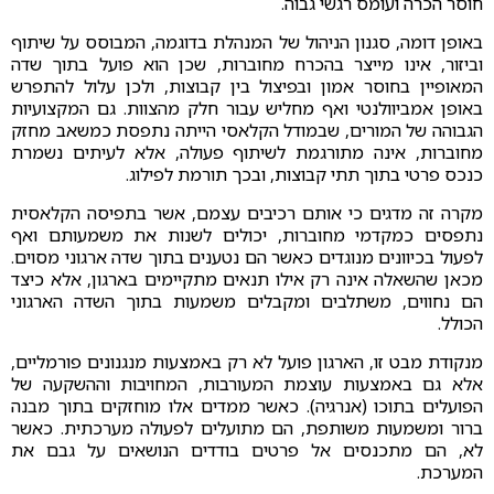
חוסר הכרה ועומס רגשי גבוה.
באופן דומה, סגנון הניהול של המנהלת בדוגמה, המבוסס על שיתוף
וביזור, אינו מייצר בהכרח מחוברות, שכן הוא פועל בתוך שדה
המאופיין בחוסר אמון ובפיצול בין קבוצות, ולכן עלול להתפרש
באופן אמביוולנטי ואף מחליש עבור חלק מהצוות. גם המקצועיות
הגבוהה של המורים, שבמודל הקלאסי הייתה נתפסת כמשאב מחזק
מחוברות, אינה מתורגמת לשיתוף פעולה, אלא לעיתים נשמרת
כנכס פרטי בתוך תתי קבוצות, ובכך תורמת לפילוג.
מקרה זה מדגים כי אותם רכיבים עצמם, אשר בתפיסה הקלאסית
נתפסים כמקדמי מחוברות, יכולים לשנות את משמעותם ואף
לפעול בכיוונים מנוגדים כאשר הם נטענים בתוך שדה ארגוני מסוים.
מכאן שהשאלה אינה רק אילו תנאים מתקיימים בארגון, אלא כיצד
הם נחווים, משתלבים ומקבלים משמעות בתוך השדה הארגוני
הכולל.
מנקודת מבט זו, הארגון פועל לא רק באמצעות מנגנונים פורמליים,
אלא גם באמצעות עוצמת המעורבות, המחויבות וההשקעה של
הפועלים בתוכו (אנרגיה). כאשר ממדים אלו מוחזקים בתוך מבנה
ברור ומשמעות משותפת, הם מתועלים לפעולה מערכתית. כאשר
לא, הם מתכנסים אל פרטים בודדים הנושאים על גבם את
המערכת.