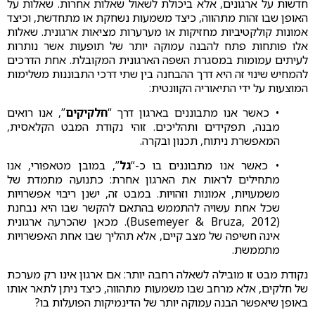
חדשות על ארגונים, אלא ביכולת לשאול שאלות אחרות. שאלות על
האופן שבו זהות מתהווה, כיצד משמעות נשחקת או מתחדשת, וכיצד
אמונות קולקטיביות מחזיקות או מערערות מציאות ארגונית. שאלות
אלו פותחות פתח להבנה עמוקה יותר של תופעות אשר נותרות
לעיתים עמומות במסגרת השפה הארגונית המקובלת. אחת הדרכים
להמחיש שינוי זה היא דרך ההבחנה בין שתי דרכי התבוננות משלימות
המוצעות על ידי התיאוריה הקוונטית:
• כאשר אנו מתבוננים בארגון דרך “
חלקיקים
”, אנו רואים
מבנה, תפקידים ותהליכים. זוהי נקודת המבט הקלאסית,
המאפשרת ניתוח, תכנון ובקרה.
• כאשר אנו מתבוננים בו כ-“
גל
”, במובן מטאפורי, אנו
מתחילים לראות את הארגון אחרת: כתנועה מתמדת של
משמעויות, אמונות וזהויות. במבט זה, ישנן ריבוי אפשרויות
שכל אחת עשויה להתממש בהתאם להקשר שבו היא נבחנת
(Busemeyer & Bruza, 2012). מכאן שהכרעה ארגונית
אינה חשיפה של מצב קיים, אלא תהליך שבו אחת האפשרויות
מתממשת.
נקודת מבט זו מובילה לשאלה רחבה יותר: אם ארגון אינו רק מערכת
של חלקים, אלא מרחב שבו משמעות מתהווה, כיצד ניתן לתאר אותו
באופן שיאפשר הבנה עמוקה יותר של הדינמיקות הפועלות בו?