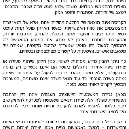
נשמר בתוך תתי-קבוצות. גם סגנון הניהול, השואף לשיתוף, אינו
מצליח להתממש במלואו, משום שהוא פוגש שדה שכבר “התכנס”
למצב של זהירות, הסתגרות וחוסר אמון.
הקריסה אינה תוצאה של החלטה ניהולית אחת, אלא של תנאי שדה
המצמצמים את טווח האפשרויות. כאשר הארגון פועל תחת עומס
רגשי, חוסר יציבות והיעדר אמון, היכולת להחזיק מורכבות יורדת,
והמערכת “בוחרת” באופן לא מודע את המופע המאפשר לה
להמשיך לפעול. זהו מופע שמעדיף שליטה מקומית, שמירה על
משאבים אישיים, והישענות על קשרים מצומצמים ובטוחים.
כך ניתן להבין מדוע ניסיונות לשינוי, כגון חיזוק שיתוף פעולה או
יצירת שפה אחידה, נתקלים בקושי. הם אינם נכשלים רק ברמה
התפעולית, אלא משום שהם מנסים לפעול על אפשרות שאינה
זמינה בשדה הנוכחי. כל עוד תנאי השדה אינם משתנים, המערכת
תמשיך לקרוס לאותו מופע מוכר.
מכאן נגזרת המשמעות הייעוצית: העבודה אינה רק הרחבת
אפשרויות פעולה, אלא יצירת תנאים שיאפשרו למערכת להחזיק שוב
ריבוי. כלומר, לאפשר לארגון לנוע בין זהויות שונות מבלי להתכנס
מיד למצב הישרדותי אחד.
במקרה של בית הספר, ההתערבות מכוונת להפחתת תנאי האיום
וההישרדות – למשל באמצעות בניית אמון, יצירת יציבות רגשית