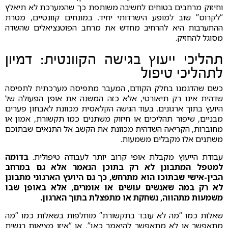
וחיזוק מרחבים בטוחים לחשיבה משותפת כך שהמערכת לא תיאלץ
“לקרוס” שוב למופע הישרדותי יחיד. במונחים קוונטיים, מטרת
ההתערבות היא להרחיב מחדש את מרחב הפוטנציאלים שהשדה
מסוגל להחזיק.
תהליכי ייעוץ בגישה הקוונטית: דמיון
לתהליכי טיפול
כשם שהדגמנו בחלק הקודם, המעבר מתפיסה מערכתית לתפיסה
שדהית אינו רק תיאורטי, אלא כזה המשנה את אופן הפעולה של
היועץ בתוך ארגונים. בעוד הגישה הקלאסית מכוונת לאבחון פערים
מבניים, שיפור תהליכים או חיזוק משתנים כמו תקשורת, אמון או
מחוברות, הקריאה השדהית מכוונת את הקשב אל התנאים שבתוכם
משתנים אלו מקבלים משמעות.
עבודת הייעוץ מקבלת אופי קרוב יותר לעבודה טיפולית.
בדומה
למטפל המתבונן לא רק בתוכן הנאמר אלא גם במרחב
הבין-אישי שבתוכו הוא מתרחש, כך גם היועץ הארגוני מתבונן
לא רק במה שאנשים עושים או אומרים, אלא באופן שבו
משמעות מתהווה, נשחקת או מתפצלת בתוך הארגון.
שאלות כמו “מה לא עובד בתקשורת” מוחלפות בשאלות כמו “מה
מתאפשר או לא מתאפשר להיאמר כאן”, או “איזו מציאות רגשית