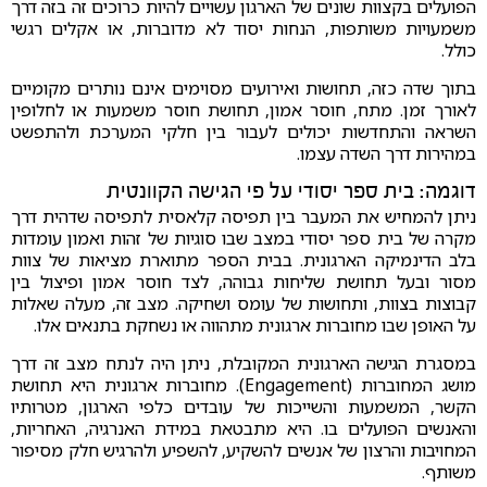
הפועלים בקצוות שונים של הארגון עשויים להיות כרוכים זה בזה דרך
משמעויות משותפות, הנחות יסוד לא מדוברות, או אקלים רגשי
כולל.
בתוך שדה כזה, תחושות ואירועים מסוימים אינם נותרים מקומיים
לאורך זמן. מתח, חוסר אמון, תחושת חוסר משמעות או לחלופין
השראה והתחדשות יכולים לעבור בין חלקי המערכת ולהתפשט
במהירות דרך השדה עצמו.
דוגמה: בית ספר יסודי על פי הגישה הקוונטית
ניתן להמחיש את המעבר בין תפיסה קלאסית לתפיסה שדהית דרך
מקרה של בית ספר יסודי במצב שבו סוגיות של זהות ואמון עומדות
בלב הדינמיקה הארגונית. בבית הספר מתוארת מציאות של צוות
מסור ובעל תחושת שליחות גבוהה, לצד חוסר אמון ופיצול בין
קבוצות בצוות, ותחושות של עומס ושחיקה. מצב זה, מעלה שאלות
על האופן שבו מחוברות ארגונית מתהווה או נשחקת בתנאים אלו.
במסגרת הגישה הארגונית המקובלת, ניתן היה לנתח מצב זה דרך
מושג המחוברות (Engagement). מחוברות ארגונית היא תחושת
הקשר, המשמעות והשייכות של עובדים כלפי הארגון, מטרותיו
והאנשים הפועלים בו. היא מתבטאת במידת האנרגיה, האחריות,
המחויבות והרצון של אנשים להשקיע, להשפיע ולהרגיש חלק מסיפור
משותף.