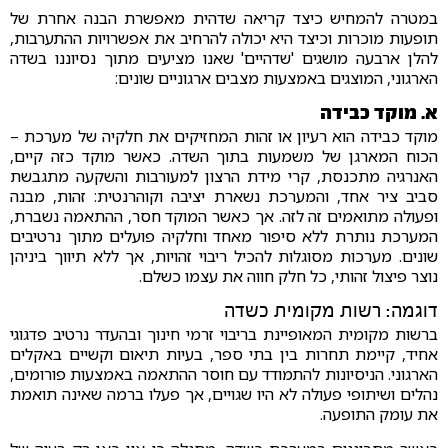
במטרה להמחיש כיצד קריאה שדהית מאפשרת הבנה אחרת של
תופעות מוכרות וכיצד היא יכולה להרחיב את אפשרויות ההתערבות,
להלן ארבעה מושגים 'שדהיים' שאנו מציעים מתוך נסיוננו בשדה
הארגוני, המוצגים באמצעות מצבים ארגוניים שונים:
א. מוקד כבידה
מוקד כבידה הוא רעיון או זהות המחזיקים את חלקיה של מערכת –
הכוח המארגן של משמעות בתוך השדה. כאשר מוקד כזה קיים,
האנרגיה מתכנסת, קרי מידת הרצון למעורבות והשקעה מתגבשת
סביב ציר אחד, והמערכת נשארת יציבה וקוהרנטית: זהות, מבנה
ופעולה מתואמים זה לזה. אך כאשר המוקד חסר, ההתאמה נשברת,
המערכת נותרת ללא סיפור מאחד וחלקיה פועלים מתוך נרטיבים
שונים. מערכות מסוגלות להכיל ריבוי זהויות, אך ללא תיווך ביניהן
נוצר פיצול זהותי, כל חלק חווה את עצמו כשלם.
דוגמה: רשות מקומית כשדה
ברשות מקומית המאופיינת בריבוי זרמי חינוך ובהעדר נרטיב פדגוגי
אחיד, קיימת תחרות בין בתי ספר, בעיות תיאום וקשיים באקלים
הארגוני. הניסיונות להתמודד עם חוסר ההתאמה באמצעות פורומים,
נהלים ושיתופי פעולה לא היו שגויים, אך פעלו ברמה שאינה תואמת
את עומק התופעה.