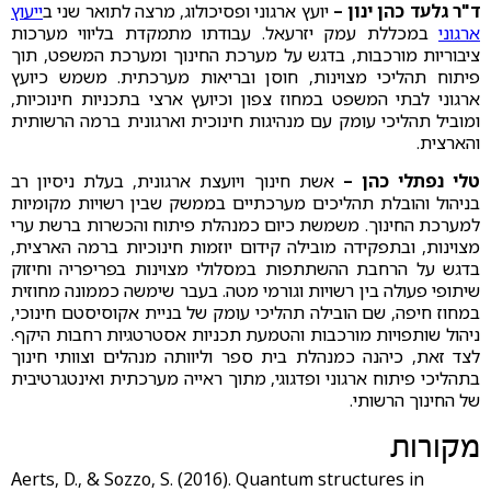
ד"ר גלעד כהן ינון –
יועץ ארגוני ופסיכולוג, מרצה לתואר שני ב
ייעוץ
ארגוני
במכללת עמק יזרעאל. עבודתו מתמקדת בליווי מערכות
ציבוריות מורכבות, בדגש על מערכת החינוך ומערכת המשפט, תוך
פיתוח תהליכי מצוינות, חוסן ובריאות מערכתית. משמש כיועץ
ארגוני לבתי המשפט במחוז צפון וכיועץ ארצי בתכניות חינוכיות,
ומוביל תהליכי עומק עם מנהיגות חינוכית וארגונית ברמה הרשותית
והארצית.
טלי נפתלי כהן –
אשת חינוך ויועצת ארגונית, בעלת ניסיון רב
בניהול והובלת תהליכים מערכתיים בממשק שבין רשויות מקומיות
למערכת החינוך. משמשת כיום כמנהלת פיתוח והכשרות ברשת ערי
מצוינות, ובתפקידה מובילה קידום יוזמות חינוכיות ברמה הארצית,
בדגש על הרחבת ההשתתפות במסלולי מצוינות בפריפריה וחיזוק
שיתופי פעולה בין רשויות וגורמי מטה. בעבר שימשה כממונה מחוזית
במחוז חיפה, שם הובילה תהליכי עומק של בניית אקוסיסטם חינוכי,
ניהול שותפויות מורכבות והטמעת תכניות אסטרטגיות רחבות היקף.
לצד זאת, כיהנה כמנהלת בית ספר וליוותה מנהלים וצוותי חינוך
בתהליכי פיתוח ארגוני ופדגוגי, מתוך ראייה מערכתית ואינטגרטיבית
של החינוך הרשותי.
מקורות
Aerts, D., & Sozzo, S. (2016). Quantum structures in