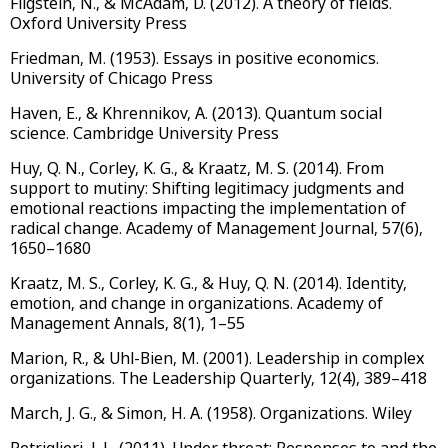
Fligstein, N., & McAdam, D. (2012). A theory of fields.
Oxford University Press
Friedman, M. (1953). Essays in positive economics.
University of Chicago Press
Haven, E., & Khrennikov, A. (2013). Quantum social
science. Cambridge University Press
Huy, Q. N., Corley, K. G., & Kraatz, M. S. (2014). From
support to mutiny: Shifting legitimacy judgments and
emotional reactions impacting the implementation of
radical change. Academy of Management Journal, 57(6),
1650–1680
Kraatz, M. S., Corley, K. G., & Huy, Q. N. (2014). Identity,
emotion, and change in organizations. Academy of
Management Annals, 8(1), 1–55
Marion, R., & Uhl-Bien, M. (2001). Leadership in complex
organizations. The Leadership Quarterly, 12(4), 389–418
March, J. G., & Simon, H. A. (1958). Organizations. Wiley
Petriglieri, J. L. (2011). Under threat: Responses to and the