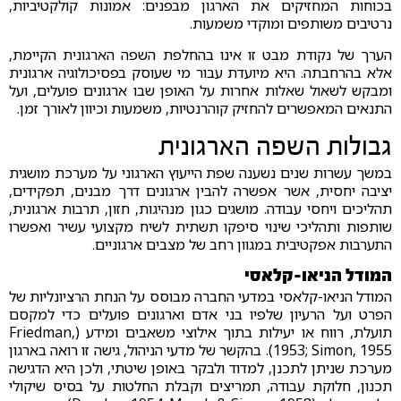
בכוחות המחזיקים את הארגון מבפנים: אמונות קולקטיביות,
נרטיבים משותפים ומוקדי משמעות.
הערך של נקודת מבט זו אינו בהחלפת השפה הארגונית הקיימת,
אלא בהרחבתה. היא מיועדת עבור מי שעוסק בפסיכולוגיה ארגונית
ומבקש לשאול שאלות אחרות על האופן שבו ארגונים פועלים, ועל
התנאים המאפשרים להחזיק קוהרנטיות, משמעות וכיוון לאורך זמן.
גבולות השפה הארגונית
במשך עשרות שנים נשענה שפת הייעוץ הארגוני על מערכת מושגית
יציבה יחסית, אשר אפשרה להבין ארגונים דרך מבנים, תפקידים,
תהליכים ויחסי עבודה. מושגים כגון מנהיגות, חזון, תרבות ארגונית,
שותפות ותהליכי שינוי סיפקו תשתית לשיח מקצועי עשיר ואפשרו
התערבות אפקטיבית במגוון רחב של מצבים ארגוניים.
המודל הניאו-קלאסי
המודל הניאו-קלאסי במדעי החברה מבוסס על הנחת הרציונליות של
הפרט ועל הרעיון שלפיו בני אדם וארגונים פועלים כדי למקסם
תועלת, רווח או יעילות בתוך אילוצי משאבים ומידע (Friedman,
1953; Simon, 1955). בהקשר של מדעי הניהול, גישה זו רואה בארגון
מערכת שניתן לתכנן, למדוד ולבקר באופן שיטתי, ולכן היא הדגישה
תכנון, חלוקת עבודה, תמריצים וקבלת החלטות על בסיס שיקולי