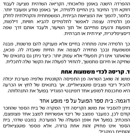
ההפרדה הישנה באופן מלאכותי, הקריאה השדהית מציעה לעבוד
דווקא דרך החיבור בין החיים ללמידה, אך באופן מודע ומעובד יותר.
כלומר, להפוך את המציאות הביתית, המשפחתית והקהילתית לחלק
מן הלמידה עצמה: לאפשר לתלמידים להביא חוויות, דילמות,
תופעות ורגעים מחייהם אל תוך השיעור, ולעבד אותם דרך שפה
דיסציפלינרית, יצירתית או חברתית.
כך הלמידה אינה מתחרה בחיים אלא מעניקה להם פרשנות, מבנה
ומשמעות ובכך מחזירה לעצמה את החיות שאבדה לה. מכאן,
שהאתגר אינו רק תפעולי אלא עמוק יותר: כיצד ניתן גם בתנאים של
שחיקה או חירום מתמשך, להחזיר לפעולה את הקשר שלה לתכלית.
ד. קריסה לכדי משמעות אחת
מושג זה שואב השראה מן התפיסה הקוונטית שלפיה מערכת יכולה
להכיל ריבוי מצבים פוטנציאליים, אך בתנאים של לחץ או הכרעה
היא מתכנסת למופע אחד דומיננטי המגדיר בפועל את התנהלותה.
דוגמה: בית ספר הפועל על פי מופע אחד
ניתן להסביר את מושג הקריסה דרך המקרה של בית הספר שהוזכר
קודם לכן, כמעבר ממצב של ריבוי אפשרויות למצב אחד מצומצם,
המכתיב בפועל את אופן הפעולה של המערכת. במבט שדהי, בית
הספר אינו מחזיק זהות אחת ברורה, אלא מספר פוטנציאלים
זהותיים במקביל: