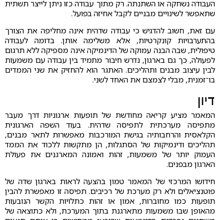
העבודה נשחקה או השתנתה. רק מתוך עבודה כזו ניתן לייצר תשתית
שתאפשר לשינויים מבניים לקבל אחיזה בפועל.
עם זאת, חשוב להדגיש כי עבודה שדהית אינה מחליפה את הצורך
בהתערבויות קונקרטיות, אלא משלימה אותן. בדומה לעבודה
טיפולית, שבה הבנה עמוקה של הדינמיקה אינה מספיקה ללא תרגום
לפעולה, כך גם בארגון, נדרש חיבור מתמיד בין עבודה עם משמעות
לבין עיצוב מבנים ותהליכים. האתגר הוא להחזיק את שני הממדים
בו־זמנית, מבלי לצמצם את האחד לשני.
דיון
המאמר מציע קריאה מחודשת של תופעות ארגוניות דרך מעבר
מתפיסה מערכתית לתפיסה שדהית. בעוד השפה הארגונית
הקלאסית והרחבותיה בגישת המורכבות מאפשרות לתאר מבנים,
תהליכים ודינמיקות של הסתגלות, הן מתקשות ללכוד את הממד
העמוק יותר של משמעות, זהות ואמונה המארגנים את פעולת
הארגון מבפנים.
חידושו המרכזי של המאמר טמון בהצעה לראות בארגון שדה של
פוטנציאלים ולא רק מערכת של רכיבים. תפיסה זו מאפשרת להבין
תופעות כמו מחוברות, אמון או זהות כתלויות הקשר הנובעות
מהאופן שבו משמעות מתארגנת בתוך המערכת, ולא כתוצאה של