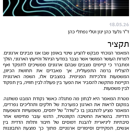
18.05.26
ד"ר גלעד כהן ינון וטלי נפתלי כהן
תקציר
המאמר הנוכחי מבקש להציע שינוי באופן שבו אנו מבינים ארגונים.
למרות העושר המושגי אשר נצבר במדעי הניהול והייעוץ הארגוני, הולך
ומתברר כי קיימים מצבים שבהם ארגונים ממשיכים לתפקד ואף
להצליח ברמה התפעולית, אך מאבדים את תחושת הכיוון,
המשמעות והלכידות הפנימית. במצבים אלו, השפה הארגונית
הקיימת מתקשה להסביר את הפער בין פעולה לבין חוויה, בין תפקוד
לבין משמעות.
מטרת המאמר היא לבחון מה מתגלה כאשר נקודת המבט משתנה.
במקום לראות את הארגון כמערכת של חלקים ותהליכים נפרדים,
המאמר מציע להתבונן בו כ"שדה" של יחסים, משמעויות והשפעות
הדדיות. בהשראת החשיבה הקוונטית, הדגש עובר מחיפוש אחר
סיבתיות ליניארית להבנת דפוסים של חיבור ותלות הדדית בין
אנשים, תפקידים וסיפורים ארגוניים. מתוך כך מוצעת התבוננות