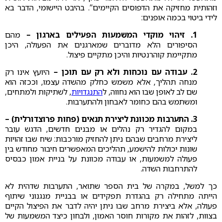
וזהותית מחזיקה את הדפוסים הקיימים”. בהיבט היישומי, הדבר בא
לידי ביטוי בכמה אופנים:
1. זיהוי מוקדי המשמעות הפעילים בארגון –
מהם
הסיפורים הלא מדוברים שמארגנים את הפעולה, היכן
מתקיימת קוהרנטיות והיכן מתקיים פיצול.
2. עבודה עם נוכחות ולא רק עם תוכן –
היועץ אינו רק
מנחה תהליך, אלא משמש כחלק מהשדה עצמו, וככזה הוא
שם לב לאופן שבו הוא נחווה, ל
התנגדויות
, לשתיקות ולמתחים,
ומשתמש בהם כחומר לאבחון ולהתערבות.
3. התערבות מכוונת ליצירת תנאים (פחות פרוצדורלית) –
במקום להגדיר רק נהלים או מבנים חדשים, הדגש עובר
ליצירת מרחבים שבהם ניתן להחזיק מורכבות: שיח שבו זהויות
שונות יכולות להישמע, תהליכים המאפשרים חיבור מחודש בין
פעולה למשמעות, או עבודה מכוונת על בניית אמון כבסיס
להתרחבות השדה.
כך למשל, במקרה של בית הספר שתואר, התערבות שדהית לא
הייתה מתחילה רק בהגדרת תפקידים או בבניית מנגנוני שיתוף
פעולה, אלא ביצירת מרחב שבו ניתן יהיה לדבר את הפיצול הקיים
בצוות, לזהות את מקורות חוסר האמון, ולבחון כיצד המשמעות של