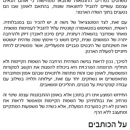
משתנים נפרדים. הדוגמאות שהובאו ממחישות כי אותם תנאים
עצמם עשויים להוביל לתוצאות שונות, בהתאם לאופן שבו הם
נטענים בתוך השדה הארגוני.
עם זאת, לצד הפוטנציאל של גישה זו, יש להכיר גם במגבלותיה.
ראשית, השימוש במטאפורה קוונטית עלול להוביל לעמימות מושגית.
מאחר שמדובר בהשאלה רעיונית, קיים סיכון לאובדן דיוק ולהרחבה
יתרה של המושגים. שנית, קיים חשש כי אימוץ שפה שדהית יטשטש
את חשיבותם של היבטים מבניים ותפעוליים, אשר ממשיכים להיות
חיוניים לפעולת הארגון.
לפיכך, נכון לראות בגישה השדהית הרחבה של השפות הקיימות ולא
תחליף. תרומתה המרכזית היא ביכולת להפנות את הקשב למקורות
המשמעות, לאופן שבו זהות מתהווה ולתנאים שבהם אמון ומחוברות
מתאפשרים או נשחקים. יחד עם זאת, יעילותה תלויה בשילוב עם
עבודה קונקרטית על מבנים, תהליכים ומשאבים.
החידוש המוצע אינו רק בתוכן אלא באופן ההתבוננות עצמו. שינוי זה
מרחיב את גבולותיהן של השפות הקיימות ומאפשר לראות את
הארגון לא רק כמערכת הפועלת, אלא כשדה של משמעות המתקיים
ומתעצב ללא הרף.
על הכותבים