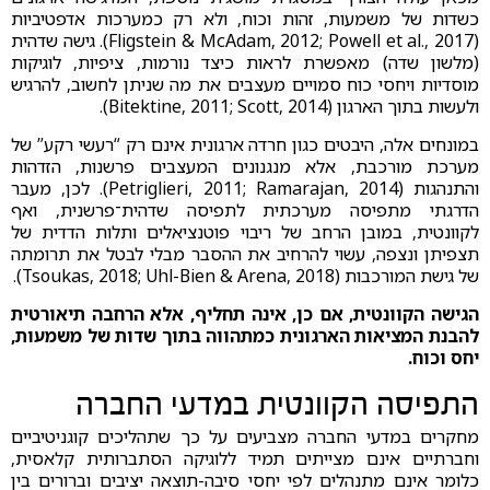
כשדות של משמעות, זהות וכוח, ולא רק כמערכות אדפטיביות
(Fligstein & McAdam, 2012; Powell et al., 2017). גישה שדהית
(מלשון שדה) מאפשרת לראות כיצד נורמות, ציפיות, לוגיקות
מוסדיות ויחסי כוח סמויים מעצבים את מה שניתן לחשוב, להרגיש
ולעשות בתוך הארגון (Bitektine, 2011; Scott, 2014).
במונחים אלה, היבטים כגון חרדה ארגונית אינם רק “רעשי רקע” של
מערכת מורכבת, אלא מנגנונים המעצבים פרשנות, הזדהות
והתנהגות (Petriglieri, 2011; Ramarajan, 2014). לכן, מעבר
הדרגתי מתפיסה מערכתית לתפיסה שדהית־פרשנית, ואף
לקוונטית, במובן הרחב של ריבוי פוטנציאלים ותלות הדדית של
תצפיתן ונצפה, עשוי להרחיב את ההסבר מבלי לבטל את תרומתה
של גישת המורכבות (Tsoukas, 2018; Uhl-Bien & Arena, 2018).
הגישה הקוונטית, אם כן, אינה תחליף, אלא הרחבה תיאורטית
להבנת המציאות הארגונית כמתהווה בתוך שדות של משמעות,
יחס וכוח.
התפיסה הקוונטית במדעי החברה
מחקרים במדעי החברה מצביעים על כך שתהליכים קוגניטיביים
וחברתיים אינם מצייתים תמיד ללוגיקה הסתברותית קלאסית,
כלומר אינם מתנהלים לפי יחסי סיבה-תוצאה יציבים וברורים בין