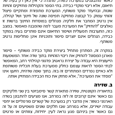
כאשר מתבוננים במערכת כשדה, מתגלה כי אין כאן רק בעיה של
תיאום, אלא ריבוי מוקדי כבידה. בתי הספר והקהילות מחזיקים זהויות
שונות, ובהיעדר מוקד משותף, המערכת מתפזרת ומתקיים פיצול
זהותי עמוק. כל קבוצה מחזיקה תפיסה שונה של חינוך ושל קהילה,
אין נרטיב המחבר את חלקיה. מנהלים במוסדות החינוך ברשות זו
נאלצים "להחזיק" את המערכת מעבר למה שהמבנה מאפשר. במצב
כזה, התערבות תפעולית ושיפור התיאום אינם פותרים בעיה במוקד
כבידה, הנהלים אינם יוצרים סיפור ותוכניות אינן מחליפות נרטיב
משותף.
במקרה זה, הפתרון מתחיל ביצירת מוקד כבידה משותף – סיפור
מארגן המסוגל להחזיק את ריבוי הזהויות בתוך שדה אחד. המשמעות
הייעוצית היא עבודה על יצירת נראטיב פדגוגי-קהילתי רחב, המאפשר
לבתי הספר לראות עצמם כחלק ממערכת בעלת תכלית משותפת
ולא כאיים נפרדים המתחרים זה בזה. בתוך שפה שדהית, היועץ אינו
“מסדר את המערכת”, אלא מחזק את כוח הכבידה המחזיק אותה.
ב. שזירה
בתיאוריה הקוונטית, שזירה מתארת קשר סימביוטי בין שני חלקיקים
גם כאשר אינם קרובים זה לזה במרחב. אנו מציעים להתבונן בשדה
הארגוני כשזור: אין מדובר רק במערכת של קשרים פורמליים או יחסי
עבודה ישירים, אלא במרחב שבו חלקים שונים משפיעים זה על זה
גם כאשר אין ביניהם מגע נראה לעין. יחידות, צוותים או פרטים