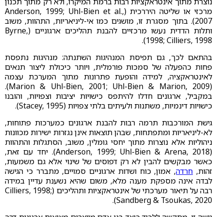
נוצרת מתוך אינטראקציות רבות ברמת המיקרו, ולא רק מתוך תכנון
מרכזי או שליטה היררכית (Anderson, 1999; Uhl-Bien et al.,
2007). בתוך מסגרת זו, מושגים כמו אי-ליניאריות, התהוות, משוב
ותלות הדדית נעשו מרכזיים להבנת תהליכים ארגוניים (Byrne,
1998; Cilliers, 1998).
בהתאם לכך, גם תפיסת המנהיגות השתנתה: מנהיגות נתפסת
פחות כהפעלה של סמכות פורמלית, ויותר כיכולת ליצור תנאים
לאינטראקציה, למידה והופעת פתרונות מתוך המערכת עצמה
(Marion & Uhl-Bien, 2001; Uhl-Bien & Marion, 2009).
במקביל, ארגונים חדלו להיתפס כישויות יציבות וצפויות, והובנו
כישויות דינמיות, משתנות ולעיתים בלתי צפויות (Stacey, 1995).
גישת המורכבות תרמה רבות להבנת ארגונים כמערכות פתוחות,
לא-ליניאריות ומתפתחות, שבהן תוצאות אינן נגזרות ישירות מכוונות
ניהוליות אלא נוצרות מתוך יחסי גומלין, משוב, הסתגלות והתהוות
(Anderson, 1999; Uhl-Bien & Arena, 2018). יחד עם זאת,
כאשר מבקשים להבין לא רק דפוסים של שינוי אלא גם משמעות,
זהות,
חרדה
, אמון, כוח ושדות ארגוניים סמויים, מתברר כי הגישה
לבדה אינה מספקת מענה מלא, משום שהיא נשענת עדיין במידה
רבה על תיאור מערכתי של אינטראקציות ותהליכים (Cilliers, 1998;
Sandberg & Tsoukas, 2020).
גישה זו, מתקשה ללכוד כיצד בני אדם מייצרים מציאות ארגונית דרך