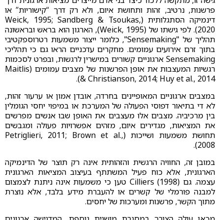
פרשנות, נרטיב, זהות ותחושת איום, ולא רק דרך “קישוריות” או
דינמיקה הסתגלותית (Weick, 1995; Sandberg & Tsoukas,
2020). לפי גישתו של (Weick, 1995), הארגון הוא בראש ובראשונה
תהליך של "Sensemaking", כלומר ייצור משמעות רטרוספקטיבי
בתוך זרם אירועים עמומים. מחקרים עדכניים הראו גם כי תהליכי
Sensemaking ארגוניים קשורים במישרין לרגשות, ובפרט לסכמות
רגשיות המעצבות את אופן הפרשנות של מצבים עמומים (Maitlis
& Christianson, 2014; Huy et al., 2014).
במצבים ארגוניים המאופיינים בחרדה, אובדן אמון או ערעור זהות,
לא די בתיאור דפוסי הפעולה של המערכת או במיפוי יחסי הגומלין
בין מרכיביה. מצבים אלו מעצבים את האופן שבו אנשים מפרשים
את המציאות, מגדירים איום, מזהים אפשרויות פעולה ומגבשים
תחושת משמעות ושייכות (Petriglieri, 2011; Brown et al.,
2008).
במובן זה, החוויה הרגשית והזהותית אינה רק תוצר של הדינמיקה
הארגונית, אלא כוח פעיל המשתתף בעיצוב המציאות הארגונית
עצמה. גם Cilliers (1998) טען כי משמעות אינה ניתנת לצמצום
למבנה פורמלי של קשרים או להעברת מידע בלבד, אלא נוצרת
מתוך הקשר, פרשנות ומערכות של יחסים.
מכאן עולה הצורך במסגרת מושגית נוספת, המדגישה ארגונים