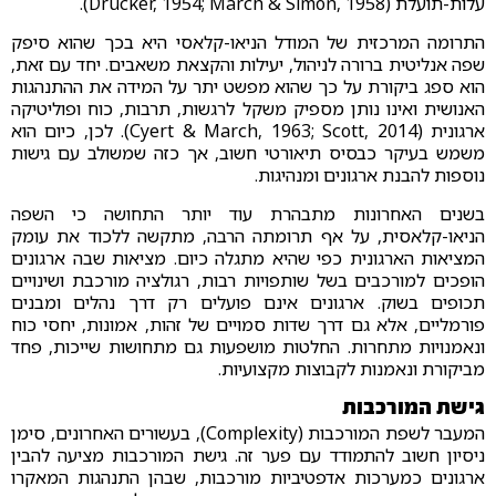
עלות-תועלת (Drucker, 1954; March & Simon, 1958).
התרומה המרכזית של המודל הניאו-קלאסי היא בכך שהוא סיפק
שפה אנליטית ברורה לניהול, יעילות והקצאת משאבים. יחד עם זאת,
הוא ספג ביקורת על כך שהוא מפשט יתר על המידה את ההתנהגות
האנושית ואינו נותן מספיק משקל לרגשות, תרבות, כוח ופוליטיקה
ארגונית (Cyert & March, 1963; Scott, 2014). לכן, כיום הוא
משמש בעיקר כבסיס תיאורטי חשוב, אך כזה שמשולב עם גישות
נוספות להבנת ארגונים ומנהיגות.
בשנים האחרונות מתבהרת עוד יותר התחושה כי השפה
הניאו-קלאסית, על אף תרומתה הרבה, מתקשה ללכוד את עומק
המציאות הארגונית כפי שהיא מתגלה כיום. מציאות שבה ארגונים
הופכים למורכבים בשל שותפויות רבות, רגולציה מורכבת ושינויים
תכופים בשוק. ארגונים אינם פועלים רק דרך נהלים ומבנים
פורמליים, אלא גם דרך שדות סמויים של זהות, אמונות, יחסי כוח
ונאמנויות מתחרות. החלטות מושפעות גם מתחושות שייכות, פחד
מביקורת ונאמנות לקבוצות מקצועיות.
גישת המורכבות
המעבר לשפת המורכבות (Complexity), בעשורים האחרונים, סימן
ניסיון חשוב להתמודד עם פער זה. גישת המורכבות מציעה להבין
ארגונים כמערכות אדפטיביות מורכבות, שבהן התנהגות המאקרו