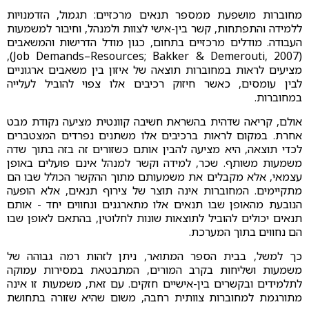
מחוברות מושפעת ממספר תנאים מרכזיים: תגמול, הזדמנויות
ללמידה והתפתחות, קשר בין-אישי לצוות ולמנהל, וחיבור למשמעות
העבודה. מודלים מרכזיים בתחום, כגון מודל הדרישות והמשאבים
(Job Demands–Resources; Bakker & Demerouti, 2007),
מציעים לראות במחוברות תוצאה של איזון בין משאבים ארגוניים
לבין עומסים, כאשר חיזוק רכיבים אלו צפוי להוביל לעלייה
במחוברות.
אולם, קריאה שדהית בהשראת חשיבה קוונטית מציעה נקודת מבט
אחרת. במקום לראות ברכיבים אלו משתנים נפרדים המצטברים
לכדי תוצאה, היא מציעה להבין אותם כשזורים זה בזה בתוך שדה
משמעות משותף. שכר, למידה וקשר למנהל אינם פועלים באופן
עצמאי, אלא מקבלים את משמעותם מתוך ההקשר הכולל שבו הם
מתקיימים. המחוברות אינה תוצר של צירוף תנאים, אלא הופעה
הנובעת מהאופן שבו תנאים אלו מתארגנים ונחווים יחד - אותם
תנאים יכולים להוביל לתוצאות שונות לחלוטין, בהתאם לאופן שבו
הם נחווים בתוך המערכת.
כך למשל, בבית הספר המתואר, ניתן לזהות רמה גבוהה של
משמעות ושליחות בקרב המורים, המתבטאת במסירות עמוקה
לתלמידים ובקשרים בין-אישיים חזקים. עם זאת, משמעות זו אינה
מתורגמת למחוברות צוותית רחבה, משום שהיא שזורה בתחושת