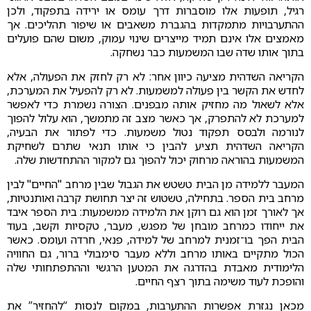
רגיל, תופעות אלו מוסברות דרך עומס או ירידה בתפקוד, ולכן
ההתערבויות מתמקדות בהגברת משאבים או שיפור תהליכים. אך
מאמצים אלו אינם תמיד מייצרים שינוי עמוק, משום שהם פועלים
בתוך אותו שדה שבו המשמעות כבר נשחקה.
הקריאה השדהית מציעה כיוון אחר: לא רק לחזק את הפעולה, אלא
לחדש את הקשר בין פעולה למשמעות. לא רק להפעיל את המערכת,
אלא לשאול מה מחזיק אותה מבפנים. הצורה נשמרת כדי לאפשר
למערכת לא להתפרק, אך כאשר מצב זה מתמשך, הוא עלול להפוך
לנורמה ולבסס תפקוד נטול משמעות. כדי לפתור את הבעיה,
הקריאה השדהית תציע להבין כי אותו תנאי שתרם לשחיקת
המשמעות בהוראה מרחוק יכול להפוך גם למקור ההתחדשות שלה.
המעבר ללמידה מן הבית טשטש את הגבול שבין מרחב "החיים" לבין
מרחב בית הספר. בתחילה, טשטוש זה יצר תחושת קרבה ואותנטיות,
אך לאורך זמן הוא גם רוקן את הלמידה ממשמעות: בית הספר איבד
את ייחודו כמרחב מובחן של מפגש, מעבר, טקסיות וקשב, בעוד
הבית הפך בו־זמנית למרחב של למידה, פנאי, חרדה ועומס. כאשר
הכול מתקיים באותו מרחב וללא מעבר סימבולי ברור, גם החוויה
הלימודית מאבדת בהדרגה את המטען הרגשי וההתפתחותי שלה
והופכת לעוד משימה בתוך רצף החיים.
מכאן נגזרת אפשרות ההתערבות, במקום לנסות “להחזיר” את