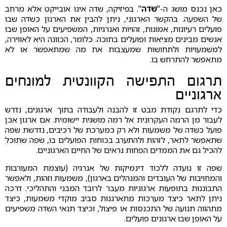
כאן נכנס מושג ה-"
שדה
". בפיזיקה, שדה אינו אובייקט אלא מרחב
של השפעה. בהקשר הארגוני, ניתן להבין את הארגון כשדה שבו
פועלים רעיונות, אמונות, זהויות ואנרגיות, המשפיעים על האופן שבו
אנשים מבינים מציאות ופועלים בתוכה. כלומר, הכוונה היא לאווירה,
למשמעויות ולתחושות שמעצבות את מה שמתאפשר או לא
מתאפשר להתרחש בו.
תרגום התפישה הקוונטית למונחים
ארגוניים
כדי לתרגם נקודת מבט זו להבנה ולעבודה בתוך ארגונים, נדרש
לעבור מן הרמה העקרונית אל רמה מושגית יישומית. אם ארגון אכן
פועל כשדה של משמעות ולא רק כמערכת של רכיבים, נדרשת שפה
שתאפשר לתאר, לזהות ולהתערב בכוחות הפועלים בו, שפה שתוכל
להכיל גם את הממדים הפחות נראים של החיים הארגוניים.
שפה זו נועדה ללכוד דינמיקות של אנרגיה (עוצמת המעורבות
והמחויבות של העובדים והמנהלים בארגון), משמעות וזהות, ולאפשר
התבוננות בתופעות ארגוניות מעבר לרובד המבני והתהליכי. דרכה
ניתן לתאר כיצד מערכות מתארגנות סביב מוקדי משמעות, כיצד
מתהווה תנועה של התכנסות או פיצול, וכיצד תנאי השדה משפיעים
על האופן שבו ארגונים פועלים.