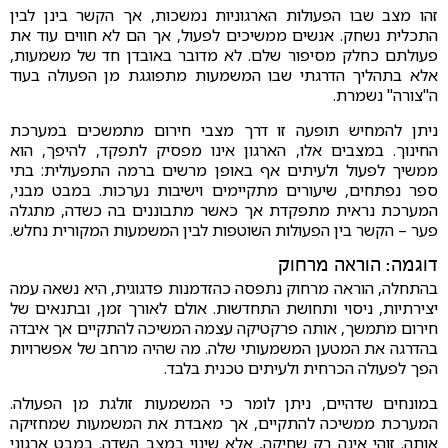
זהו מצב שבו הפעולות הארגוניות נמשכות, אך הקשר בינן לבין
התכלית נשחק. אנשים ממשיכים לפעול, אך הם לא חווים עוד את
פעולתם כחלק מסיפור שלם. לא מדובר באובדן חד של משמעות,
אלא בתהליך הדרגתי שבו המשמעות מתפוגגת מן הפעולה בעוד
ה"צורה" נשמרת.
ניתן להמחיש תופעה זו דרך מצבי חירום מתמשכים במערכת
החינוך. במצבים אלו, הארגון אינו מפסיק לתפקד, להיפך, הוא
ממשיך לפעול ולעיתים אף באופן מרשים ברמה התפעולית: בתי
ספר נפתחים, שיעורים מתקיימים וישיבות נערכות. במבט מבני,
המערכת נראית מתפקדת אך כאשר מתבוננים בה כשדה, מתגלה
פער – הקשר בין הפעולות השוטפות לבין המשמעות המקורית נחלש.
דוגמה: הוראה מרחוק
בהתחלה, הוראה מרחוק נתפסה כהזדמנות פדגוגית, היא נשאה עמה
יצירתיות, ניסוי ותחושת התחדשות. אולם לאורך זמן, ובתנאים של
חירום מתמשך, אותה פרקטיקה עצמה המשיכה להתקיים אך איבדה
בהדרגה את המטען המשמעותי שלה. מה שהיה מרחב של אפשרויות
הפך לפעולה הכרחית ולעיתים טכנית בלבד.
במונחים שדהיים, ניתן לומר כי המשמעות זולגת מן הפעולה.
המערכת ממשיכה להתקיים, אך מאבדת את המשמעות שמחזיקה
אותה. זוהי אינה רק שחיקה, אלא שינוי במצב השדה. במבט ארגוני