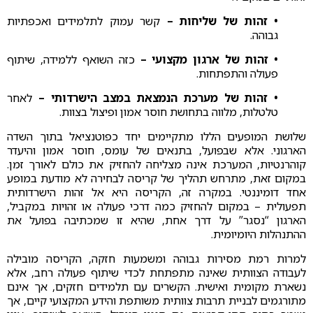
• זהות של שליחות –
קשר עמוק לתלמידים ואכפתיות
גבוהה.
• זהות של ארגון מקצועי –
כזה השואף ללמידה, שיתוף
פעולה והתפתחות.
• זהות של מערכת הנמצאת במצב הישרדותי –
לאחר
טלטלות, מלווה בתחושת חוסר אמון ופיצול בצוות.
שלושת המופעים הללו מתקיימים יחד כפוטנציאל בתוך השדה
הארגוני. אלא שבפועל, בתנאים של עומס, חוסר אמון והיעדר
קוהרנטיות, המערכת אינה מצליחה להחזיק את כולם לאורך זמן.
במקום זאת, מתרחש תהליך של קריסה לבחירה לא מודעת במופע
אחד דומיננטי. במקרה זה, הקריסה היא אל זהות הישרדותית
תפעולית – במקום להחזיק כמה דרכי פעולה או זהויות במקביל,
הארגון “נסגר” על דרך אחת, שהיא זו שמכתיבה בפועל את
ההתנהלות היומיומית.
למרות רמת מסירות גבוהה ומשמעות חזקה, הקריסה מובילה
לעבודה הצוותית שאינה מתפתחת לכדי שיתוף פעולה רחב, אלא
נשארת מקומית ואישית. הקשרים עם תלמידים חזקים, אך אינם
מתורגמים לבניית תרבות צוותית משותפת והידע המקצועי קיים, אך