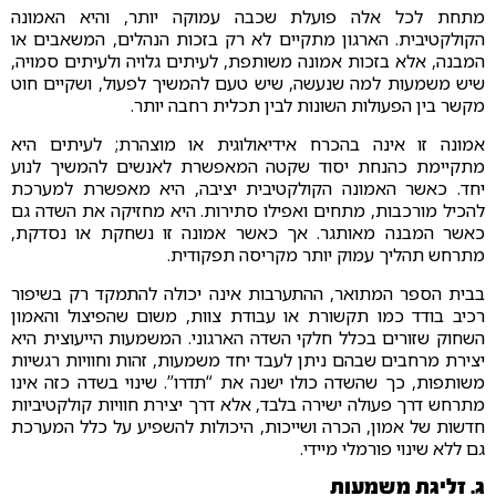
מתחת לכל אלה פועלת שכבה עמוקה יותר, והיא האמונה
הקולקטיבית. הארגון מתקיים לא רק בזכות הנהלים, המשאבים או
המבנה, אלא בזכות אמונה משותפת, לעיתים גלויה ולעיתים סמויה,
שיש משמעות למה שנעשה, שיש טעם להמשיך לפעול, ושקיים חוט
מקשר בין הפעולות השונות לבין תכלית רחבה יותר.
אמונה זו אינה בהכרח אידיאולוגית או מוצהרת; לעיתים היא
מתקיימת כהנחת יסוד שקטה המאפשרת לאנשים להמשיך לנוע
יחד. כאשר האמונה הקולקטיבית יציבה, היא מאפשרת למערכת
להכיל מורכבות, מתחים ואפילו סתירות. היא מחזיקה את השדה גם
כאשר המבנה מאותגר. אך כאשר אמונה זו נשחקת או נסדקת,
מתרחש תהליך עמוק יותר מקריסה תפקודית.
בבית הספר המתואר, ההתערבות אינה יכולה להתמקד רק בשיפור
רכיב בודד כמו תקשורת או עבודת צוות, משום שהפיצול והאמון
השחוק שזורים בכלל חלקי השדה הארגוני. המשמעות הייעוצית היא
יצירת מרחבים שבהם ניתן לעבד יחד משמעות, זהות וחוויות רגשיות
משותפות, כך שהשדה כולו ישנה את “תדרו”. שינוי בשדה כזה אינו
מתרחש דרך פעולה ישירה בלבד, אלא דרך יצירת חוויות קולקטיביות
חדשות של אמון, הכרה ושייכות, היכולות להשפיע על כלל המערכת
גם ללא שינוי פורמלי מיידי.
ג. זליגת משמעות