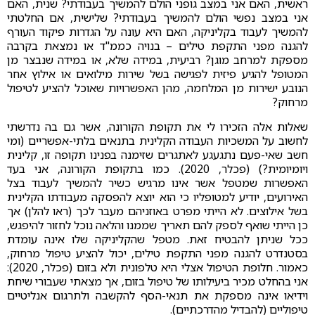
ראשית, האם אני במצב גופני הולם להמשיך בעבודתי? שנית, האם
אני במצב נפשי הולם להמשיך בעבודתי? שלישית, אם החלטתי
להמשיך לעבוד בקליניקה, האם היא עונה על הגדרות פיקוד העורף
להגנה מפני התקפת טילים – בנויה כממ"ד או נמצאת בקרבה
מספקת למרחב מוגן? רביעית, במידה שלא, או במידה שנבצר מן
המטופל להגיע פיזית לפגישה בשל שירות מילואים או אילוץ אחר
הנובע ישירות מן המלחמה, מהן האפשרויות שאוכל להציע לטיפול
מרחוק?
שאלות אלה הזכירו לי את תקופת הקורונה, אשר גם בה נדרשתי
לחשוב על המשכיות העבודה הקלינית בתנאים בלתי-אפשריים (ומי
חשב שאי-פעם נתגעגע לאתגרים שזימנה בפנינו תקופה זו, קלינית
ויומיומית?) (פכלר, 2020). כמו בתקופת הקורונה, אני בעד
האפשרות שמטפל אשר אינו מרגיש כשיר להמשיך לעבוד בצל
האירועים, יודיע למטופליו כי הוא יוצא להפסקה מעבודתו הקלינית
בשל אילוצים. לא הייתי מפרט באוזניהם מעבר לכך (ראו להלן) אך
כן הייתי שואף לספק להם תאריך שממנו והלאה נוכל לחזור להיפגש,
ככל שניתן להבטיח זאת. מטפל שהקליניקה שלו אינה עומדת
בסטנדרט להגנה מפני התקפת טילים, יכול להציע טיפול מרחוק,
כאמור. חלופת הטיפול אצלי היא טלפונית ולא בזום (פכלר, 2020):
אני בהחלט מכיר ביעילותו של טיפול בזום, אך מצאתי שעבורי שיחת
וידיאו אינה מספקת את תנאי-הסף להקשבה ולתרגום אנליטיים
טיפוליים (להבדיל מהדרכתיים).