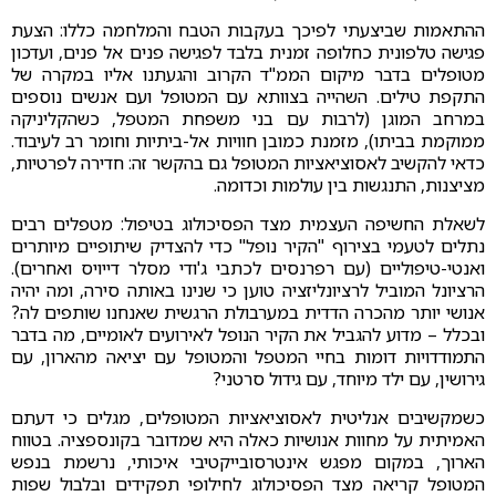
ההתאמות שביצעתי לפיכך בעקבות הטבח והמלחמה כללו: הצעת
פגישה טלפונית כחלופה זמנית בלבד לפגישה פנים אל פנים, ועדכון
מטופלים בדבר מיקום הממ"ד הקרוב והגעתנו אליו במקרה של
התקפת טילים. השהייה בצוותא עם המטופל ועם אנשים נוספים
במרחב המוגן (לרבות עם בני משפחת המטפל, כשהקליניקה
ממוקמת בביתו), מזמנת כמובן חוויות אל-ביתיות וחומר רב לעיבוד.
כדאי להקשיב לאסוציאציות המטופל גם בהקשר זה: חדירה לפרטיות,
מציצנות, התנגשות בין עולמות וכדומה.
לשאלת החשיפה העצמית מצד הפסיכולוג בטיפול: מטפלים רבים
נתלים לטעמי בצירוף "הקיר נופל" כדי להצדיק שיתופיים מיותרים
ואנטי-טיפוליים (עם רפרנסים לכתבי ג'ודי מסלר דייויס ואחרים).
הרציונל המוביל לרציונליזציה טוען כי שנינו באותה סירה, ומה יהיה
אנושי יותר מהכרה הדדית במערבולת הרגשית שאנחנו שותפים לה?
ובכלל – מדוע להגביל את הקיר הנופל לאירועים לאומיים, מה בדבר
התמודדויות דומות בחיי המטפל והמטופל עם יציאה מהארון, עם
גירושין, עם ילד מיוחד, עם גידול סרטני?
כשמקשיבים אנליטית לאסוציאציות המטופלים, מגלים כי דעתם
האמיתית על מחוות אנושיות כאלה היא שמדובר בקונספציה. בטווח
הארוך, במקום מפגש אינטרסובייקטיבי איכותי, נרשמת בנפש
המטופל קריאה מצד הפסיכולוג לחילופי תפקידים ובלבול שפות