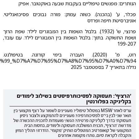
הנותרים: מפגשים טיפוליים בעקבות שבעה באוקטובר. אפיק
פכלר, ע' (בהכנה). כשזה עמוק: מורה נבוכים פסיכואנליטי.
אוניברסיטת חיפה ופרדס
פרנצי, ש' (1932). בלבול השפות בין המבוגרים לילד: שפת הרוך
ושפת התשוקה. בתוך: בלבול השפות בין המבוגרים לילד. עם עובד,
199-207
רוט, מ' (2020). העברה בימי קורונה. בטיפולנט.
9E%D7%99_%D7%A7%D7%95%D7%A8%D7%95%D7%A0%D7%94
נדלה בתאריך 7 בספטמבר 2025
'הרציף': תעסוקה לפסיכותרפיסטים בשילוב לימודים
בקליניקה בפלורנטין
עו"ס לאחר MSW במסלול טיפולי? מעוניינים לשמור על רצף מקצועי בין
תואר שני לבין בי"ס לפסיכותרפיה? מעוניינים להתמקצע ולצבור ניסיון
תעסוקתי בדרך לקליניקה פרטית? הגש/י מועמדות לתכנית ההכשרה של
מדרשת 'הרציף', תכנית המשלבת תעסוקה ולימודים, בחסות הבית
המקצועי של קואופרטיב המטפלים הותיק 'מקומי'. הזדרזו! תהליך המיון
והקבלה לקראת סיום, נותרו מקומות אחרונים