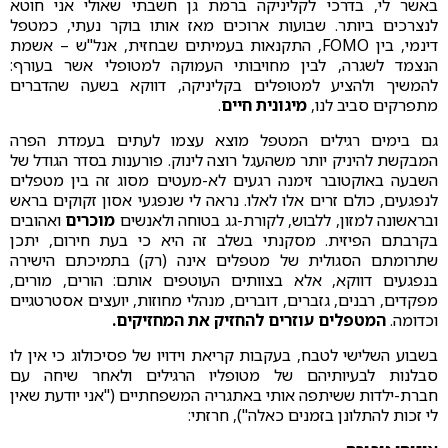
באשר לי, בדרכי לקליניקה ברמת גן חשבתי שאולי אני חוטא
לנצרכים ביותר. שבועות ארוכים מאז אותו בוקר נעתי, כמטפל
דינמי, בין FOMO, התקנאות בעמיתים שבחזית, אנל"ש – אשמת
הנצמד לשגרה, לבין מחויבותי העמוקה למטופלי אשר בעורף:
להמשיך ולהציע למטופלים בקליניקה, דווקא בשעה שהדברים
מתפרקים סביב לנו,
מיגונית חיים
.
גם בימים רגילים המטפל מוצא עצמו לעתים בעמדת הפרה
המבקשת להיניק יותר משהעגל רוצה לינוק. פורענות בסדר הגודל של
השבעה באוקטובר זימנה רגעים לא-מעטים מסוג זה בין מטפלים
לנפגעים, כולם זרים אלו לאלו. נראה לי שנפגעי אסון זקוקים בראש
ובראשונה למזון, ללבוש, לקורת-גג בטוחה ולאנשים
מוכרים
ואהובים
בקרבתם הפיזית. מסקנתי בשלב זה היא כי בעת חירום, יתכן
שתרומתם הסגולית של מטפלים אינה (רק) בתמיכתם הישירה
בנפגעים דווקא, אלא בצוותים העוטפים אותם: הורים, מורים,
מפקדים, רבנים, גזברים, דוברים, מנהלי מחוזות, יועצים אסטרטגיים
וכדומה.
המטפלים עוזרים להחזיק את המחזיקים.
בשבוע השלישי לטבח, בעקבות קריאת וידויו של פסיכולוג כי אין לו
סבלנות לבעיותיהם של מטופליו הרגילים ולאחר שיחה עם
חברת-ילדות ששיתפה אותי באתגריה המשפחתיים ("אני יודעת שאין
לי זכות להתלונן בזמנים כאלה"), חרזתי: