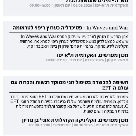
מש"ה - מילים שעושות הבדל
האקדמית ת"א-יפו | 06.09.2026 | יום ראשון | 09:00-16:00
In Waves and War - פסיכדליה כערוץ ריפוי לטראומה
מכון מפרשים מזמין לערב עיון שיעסוק בסרט In Waves and War
שישמש כמצע לדיון בנושא פסיכדליה כערוץ ריפוי לטראומה: מהחוויה
הקלינית לידע מחקרי. בהנחיית פרופ' שרון זין ביימן ויואב בר יוסף.
מכון מפרשים, האקדמית ת"א יפו
מפגש מקוון | 07.09.2026 | יום שני | 20:00-21:30
חשיפה להכשרה בטיפול זוגי ממוקד רגשות והכרות עם
עולם ה-EFT
שמחים להזמינכם להכרות משמעותית עם עולם ה-EFT הזוגי. פרופ' רונדה
גולדמן, מומחית עולמית ושותפה של לז גרינברג בפיתוח המודל הזוגי EFT-
C, נענתה להזמנתנו ותגיע לישראל באוקטובר ותלמד בהכשרה מודולות
ברמות העמקה ויישום שונות.
מכון מפרשים, הקליניקה הקהילתית אוני' בן גוריון
האקדמית ת"א יפו | 08.10.2026 | יום חמישי | 09:00-13:00