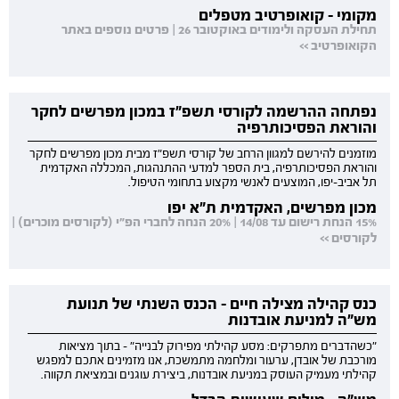
מקומי - קואופרטיב מטפלים
תחילת העסקה ולימודים באוקטובר 26 | פרטים נוספים באתר
הקואופרטיב >>
נפתחה ההרשמה לקורסי תשפ"ז במכון מפרשים לחקר
והוראת הפסיכותרפיה
מוזמנים להירשם למגוון הרחב של קורסי תשפ"ז מבית מכון מפרשים לחקר
והוראת הפסיכותרפיה, בית הספר למדעי ההתנהגות, המכללה האקדמית
תל אביב-יפו, המוצעים לאנשי מקצוע בתחומי הטיפול.
מכון מפרשים, האקדמית ת"א יפו
15% הנחת רישום עד 14/08 | 20% הנחה לחברי הפ"י (לקורסים מוכרים) |
לקורסים >>
כנס קהילה מצילה חיים - הכנס השנתי של תנועת
מש"ה למניעת אובדנות
"כשהדברים מתפרקים: מסע קהילתי מפירוק לבנייה" - בתוך מציאות
מורכבת של אובדן, ערעור ומלחמה מתמשכת, אנו מזמינים אתכם למפגש
קהילתי מעמיק העוסק במניעת אובדנות, ביצירת עוגנים ובמציאת תקווה.