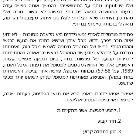
שלו יש input נוסף על הסיטואציה? בהמשך אותה פגישה עולה
בדעתו המחשבה הבאה: ״נזכרתי במשהו לא קשור. מורה שלי
מהתיכון. היחידה שלא הצלחתי לפלרטט איתה. מעצבנת! רק מה,
נראה לי בזכותה סיימתי בגרות״.
פתיחת פורטלים לאזורי נפש נידחים היא מלאכה מסוכנת – לא ידוע
איזה סכר ייפרץ. דרוש מכל איתן שיישא בתוכו את הגעש הרגשי
וההתנהגותי. נפשו של המטפל מצופה לשמש מכל כזה, ואיתנותו
נמדדת על-ידי הלא-מודע של המטופל בראש ובראשונה בהתחייבותו
לתדירות קבועה של פגישות, בחדר, ביום ובשעה צפויים. קצוות
ראשוניים אלה של החוויה מסמנים למטופל את דפנות המכל (אוגדן,
1989, עמ' 57-58). נוכחות המטפל, פגישה אחר פגישה, והישארותו
בחדר במהלך הפגישה, מאותתות למטופל שניתן לשאתו יותר מכפי
שחשש.
אפשר אפוא לסכם באופן הבא את תנאי הפתיחה, בעתות שגרה,
לטיפול ראוי בגישה הפסיכואנליטית:
1. להגיע לפגישה, אשר תתקיים ב:
2. חדר קבוע
3. זמן התחלה קבוע