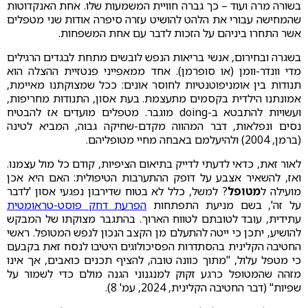
בשורה מרה ועוד – כך גברה חוויית המשמעות שלו. אחת האנקדוטות
שהמחישה עבורי את הלהט להושיט עזרה סיפרה אודות שני מטפלים
אשר התחרו ביניהם על הזכות לדבר עם אחת המשפחות.
בשגרה ובחירום, אנשי בריאות הנפש לובשים מתחת לבגדים הרגילים
מדי וונדר-וומן (או סופרמן). אחד ממאפייני פנטזיית ההצלה הוא
תנודות בין אומניפוטנטיות לחוסר אונים: ככל שמצוקתנו מאיימת,
אמונתנו הילדית בקסמים מתעצמת. בעת אסון, התנודות מחריפות,
ועשויות להתבטא ב-doing מוגבר. מטפלים מועדים אז להבטיח
נסים ונפלאות, דבר המהווה מקדם-שחיקה גבוה, המביא לטינה
(ברמן, 2004) ולהיעלמם באבחה מחיי מטופליהם.
לאור זאת, כדאי לדעתי לדייק בתיאום הציפיות, קודם כל מול עצמנו.
ואז, להשאיר אצבע על דופק ההתערבות הטיפולית: האם היא אכן
מועילה ל
מטופל
? למשל, כלל לא בטוח שדירבון נפגעי אסון 'לדבר
על זה', בשם מניעת התפתחות
הפרעת דחק פוסט-טראומטית
עתידית, עובד לטובתם לטווח הארוך. בהתגבר מצוקתו של המבקש
להושיע, יתכן כי ייטה להתעלם מן הקצב הנכון לנפש המטופל. ראשי
החטיבה הקלינית בהסתדרות הפסיכולוגים היטיבו לנסח זאת בקבעם
כי מטפל עלול, "מתוך כוונה טובה, להציף תכנים כואבים, אך אינו
מזהה שהמטופל כרגע זקוק למנגנוני הגנה מולם כדי לשמור על
שפיות" (דבר החטיבה הקלינית, 2024, עמ' 8).