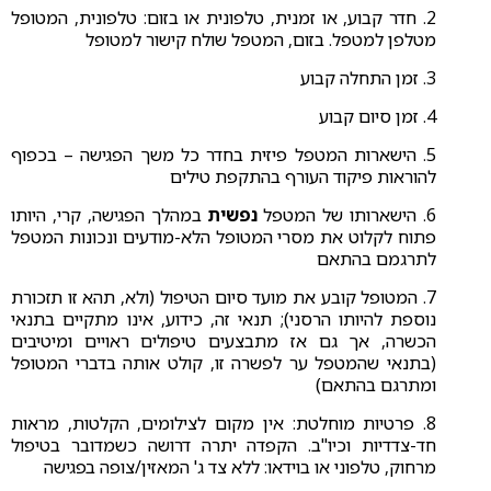
2. חדר קבוע, או זמנית, טלפונית או בזום: טלפונית, המטופל
מטלפן למטפל. בזום, המטפל שולח קישור למטופל
3. זמן התחלה קבוע
4. זמן סיום קבוע
5. הישארות המטפל פיזית בחדר כל משך הפגישה – בכפוף
להוראות פיקוד העורף בהתקפת טילים
6. הישארותו של המטפל
נפשית
במהלך הפגישה, קרי, היותו
פתוח לקלוט את מסרי המטופל הלא-מודעים ונכונות המטפל
לתרגמם בהתאם
7. המטופל קובע את מועד סיום הטיפול (ולא, תהא זו תזכורת
נוספת להיותו הרסני); תנאי זה, כידוע, אינו מתקיים בתנאי
הכשרה, אך גם אז מתבצעים טיפולים ראויים ומיטיבים
(בתנאי שהמטפל ער לפשרה זו, קולט אותה בדברי המטופל
ומתרגם בהתאם)
8. פרטיות מוחלטת: אין מקום לצילומים, הקלטות, מראות
חד-צדדיות וכיו"ב. הקפדה יתרה דרושה כשמדובר בטיפול
מרחוק, טלפוני או בוידאו: ללא צד ג' המאזין/צופה בפגישה