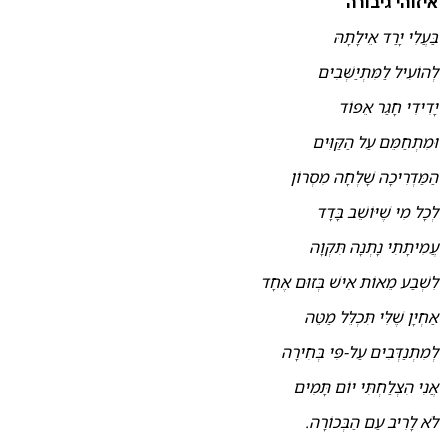
איזוהי גיבורה
בַּעֲלִי יָרַד אֵילָתָהּ
לְהוֹעִיל לַמִּתְיַשְּׁבִים
יָדִידִי חָגַר אֵפוֹד
וּמִתְחַמֵּם עַל הַקַּוִּים
הַמַּדְרִיכָה שָׁלְחָה מִסְרוֹן
לְכָל מִי שֶׁיּוֹשֵׁב בָּדָד
עֲמִיתָתִי נָתְנָה תִּקְוָה
לִשְׁבַע מֵאוֹת אִישׁ בְּזוּם אֶחָד
אַחְיָן שֶׁלִּי תִּכְלֵּל מַטֵּה
לְמִתְנַדְּבִים עַל-פִּי בְּחִירָה
אֲנִי הִצְלַחְתִּי יוֹם תָּמִים
לֹא לָרִיב עַם הַבְּכוֹרָה.