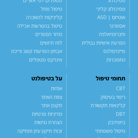
פסיכולוג
מטפלים לפי אזורים
פסיכולוג קליני
טיפול מוזל
אוטיזם | ASD
קליניקות להשכרה
אספרגר
טיפול בהפרעות אכילה
פיברומיאלגיה
מדור הספרים
הפרעת אישיות גבולית
לוח דרושים
מיינדפולנס
אבחון הפרעות קשב וריכוז
התמכרות
אינדקס מטפלים
תחומי טיפול
על בטיפולנט
CBT
אודות
ריפוי בעיסוק
צוות האתר
קלינאות תקשורת
תקנון אתר
DBT
מדיניות פרטיות
ביופידבק
הצהרת נגישות
טיפול משפחתי
זכות תיקון עיון ומחיקה