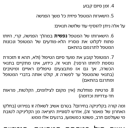
4. זמן סיום קבוע
5. הישארות המטפל פיזית כל משך הפגישה
על אלה ניתן להוסיף עוד שלושה תנאים:
6. הישארותו של המטפל
נפשית
במהלך הפגישה, קרי, היותו
פתוח לקלוט את מסריו הלא-מודעים של המטופל ונכונות
המטפל לתרגמם בהתאם
7. המטופל קובע את מועד סיום הטיפול (ולא, תהא זו תזכורת
נוספת להיותו הרסני). תנאי זה, כידוע, אינו מתקיים בתנאי
הכשרה, אך גם אז מתבצעים טיפולים ראויים ומיטיבים
(בתנאי שהמטפל ער לפשרה זו, קולט אותה בדברי המטופל
ומתרגם בהתאם)
8. פרטיות מוחלטת (אין מקום לצילומים, הקלטות, מראות
חד-צדדיות וכדומה)
ומה קורה בקליניקה בחירום? בטרם אשיב לשאלה זו בפירוט (בחלקו
האחרון של מאמר זה), אדרש לסוגיית היציאה מן הקליניקה לטובת
מי שעולמם חרב, פשוטו כמשמעו, ברגעים אלו ממש.