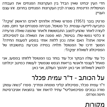
חדי העין יבחינו שאין הבדל בין העקרונות המנחים את העבודה
הטיפולית הדינמית בשגרה לבין העקרונות המנחים בחרום. זהו עצם
העניין.
מרטין בובר (1951) מפרש שאלת אלוהים לאדם הראשון 'אַיֶּכָּה?'
כתביעה לידיעה-עצמית. כל מטופל, מברתה פפנהיים ועד היום, פונה
לעזרה לאחר שהגיע למצב התבוששות ולאחר שהפנה שאלה מרעידה
זו כלפי נפשו-שלו. בטיפול, הוא מפנה את השאלה גם לפסיכולוג:
איפה אתה? האם אתה נכון ללוות אותי במסע לפענוח החידה?
המשך דרכו של המטופל תלויה במידה מכרעת בתשובתו של
הפסיכולוג לשאלת ׳אַיֶּכָּה?׳.
כל עוד עולה הבוקר וכל עוד בוחר בנו המטופל ללוותו במסעו, אני
מאחל לעצמי ולאנשי בריאות הנפש שנמשיך לעשות כמיטב יכולתנו
להשיב לשאלתו: אני כאן. יתהפך העולם, אני כאן.
על הכותב – ד״ר עמית פכלר
ד"ר עמית פכלר, פסיכולוג קליני מומחה ומדריך. ספרו "כשזה עמוק:
מורה נבוכים פסיכואנליטי" עתיד לראות אור בהוצאת אוניברסיטת
חיפה ופרדס.
מקורות