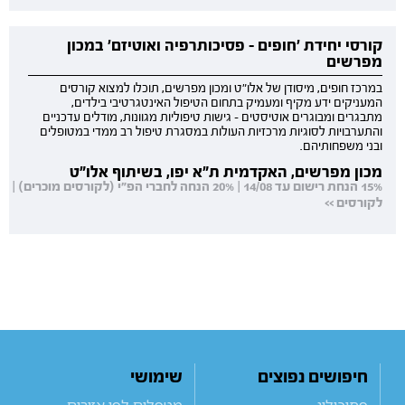
קורסי יחידת 'חופים - פסיכותרפיה ואוטיזם' במכון
מפרשים
במרכז חופים, מיסודן של אלו"ט ומכון מפרשים, תוכלו למצוא קורסים
המעניקים ידע מקיף ומעמיק בתחום הטיפול האינטגרטיבי בילדים,
מתבגרים ומבוגרים אוטיסטים - גישות טיפוליות מגוונות, מודלים עדכניים
והתערבויות לסוגיות מרכזיות העולות במסגרת טיפול רב ממדי במטופלים
ובני משפחותיהם.
מכון מפרשים, האקדמית ת"א יפו, בשיתוף אלו"ט
15% הנחת רישום עד 14/08 | 20% הנחה לחברי הפ"י (לקורסים מוכרים) |
לקורסים >>
חיפושים נפוצים
שימושי