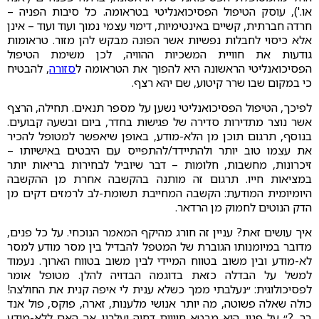
או.'), עוסק הטיפול הפסיכואנליטי בטראומה. כל סיבות הפניה –
חרדה חברתית, קשיים באינטימיות, דימוי עצמי נמוך ועוד ועוד – אינן
אלא כיסוי לחבלות נפשיות אשר הפונה מבקש להן מזור. טראומות
גודעות את חוויית המשכיות ההוויה, לכן משימת הטיפול
הפסיכואנליטי הראשונה היא להפוך את הטראומה ל
סזורה
, להבטיח
כי במקום שבו שרר קיטוע, שם יהא רצף.
לפיכך, הטיפול הפסיכואנליטי נשען על מספר תנאים. תחילה, הרצף
אשר נוצר מתדירות סדירה של פגישות בחדר, ביום ובשעה קבועים.
בנוסף, תרגום תוכן מן הלא-מודע, באופן שיאפשר למטופל להכיר
את עצמו טוב יותר ולהתיידד/להתפייס עם היבטים באישיותו –
זיכרונות, מחשבות, חלומות – דבר שיוביל לבחירות בריאות יותר
במציאות חייו. תרגום זה מותנה בהקשבה אחרת מן ההקשבה
היומיומית המודעת: הקשבה המחייבת תשומת-לב לרמזים דקים מן
הדק הנוטים לחמוק מן הרדאר.
איך עושים זאת? עניין זה חורג מהיקף המאמר הנוכחי. על כל פנים,
מדובר במיומנותו הגוברת של המטפל להבדיל בין מסר מודע למסר
לא-מודע ובין משוב בטווח המיידי לבין משוב בטווח הארוך. נעמוד
למשל על הבדלה כזאת בדוגמה הבדויה להלן. מטופל אומר
לפסיכולוגית: ״נעלבתי ממך כשלא ענית לי איפה קנית את החולצה!
כולה שאלה פשוטה, מה יותר אנושי מלענות, זארה, פוקס, פול אנד
בר...?״ על פניו, הוא מבטא חוויית דחיה ועלבון. אך האם ללא-מודע