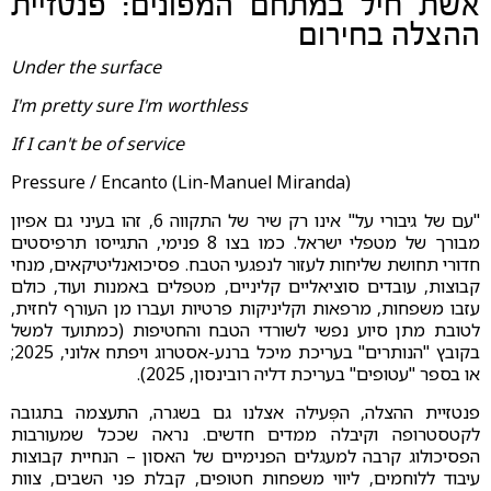
אשת חיל במתחם המפונים: פנטזיית
ההצלה בחירום
Under the surface
I'm pretty sure I'm worthless
If I can't be of service
Pressure / Encanto (Lin-Manuel Miranda)
"עם של גיבורי על" אינו רק שיר של התקווה 6, זהו בעיני גם אפיון
מבורך של מטפלי ישראל. כמו בצו 8 פנימי, התגייסו תרפיסטים
חדורי תחושת שליחות לעזור לנפגעי הטבח. פסיכואנליטיקאים, מנחי
קבוצות, עובדים סוציאליים קליניים, מטפלים באמנות ועוד, כולם
עזבו משפחות, מרפאות וקליניקות פרטיות ועברו מן העורף לחזית,
לטובת מתן סיוע נפשי לשורדי הטבח והחטיפות (כמתועד למשל
בקובץ "הנותרים" בעריכת מיכל ברנע-אסטרוג ויפתח אלוני, 2025;
או בספר "עטופים" בעריכת דליה רובינסון, 2025).
פנטזיית ההצלה, הפְּעילה אצלנו גם בשגרה, התעצמה בתגובה
לקטסטרופה וקיבלה ממדים חדשים. נראה שככל שמעורבות
הפסיכולוג קרבה למעגלים הפנימיים של האסון – הנחיית קבוצות
עיבוד ללוחמים, ליווי משפחות חטופים, קבלת פני השבים, צוות