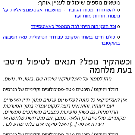
נושאים נוספים שיכולים לעניין אותך:
ο
להשתחרר מכוח הקוביד - מחשבות אקספוננציאליות על
גזענות, חרדות מוות ועוד
ο
וכל הזמן הזה הייתי לבד: המטפל כאאוטסיידר
ο
כולנו חיים באותו המקום: עבודתי הטיפולית מאז השבעה
באוקטובר
וכשהקיר נופל? תנאים לטיפול מיטבי
בעת מלחמה
ניתן לסמוך על האנליטיקאי שיהיה שם, בזמן, חי, נושם.
דונלד ויניקוט / היבטים מטה-פסיכולוגיים וקליניים של רגרסיה
אין לאנליטיקאי כל כוונה לפלוש עם פרטים מתוך חייו האישיים
ועם דעותיו, והוא אינו רוצה לנקוט עמדה בתוך המערכות
הרודפניות, גם כשהן מופיעות כמצבים משותפים ממשיים,
מקומיים, פוליטיים וכן הלאה. כמובן, אם מתרחשת מלחמה או
רעידת אדמה [...] האנליטיקאי אינו בלתי מודע לכך.
דונלד ויניקוט / היבטים מטה-פסיכולוגיים וקליניים של רגרסיה