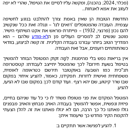
(פכלר, 2024; בהכנה), ומקשה עליו לסיים את הטיפול, שהרי לא יפה
לעזוב את אמא לאנחות...
החדשות הטובות הן שאין באמת צורך להתלבט בנוגע לחשיפה
עצמית. העובדה שהמטופלים 'רואים לנו' – ונגלה זאת ככל שנקשיב
להם נכון (פרנצי, 1932) – מייתרת-מראש את אקט השיתוף הישיר.
מוטב שנשים לב למסרים העולים מן ה
לא-מודע
שלהם – הוא
המדריך הטוב ביותר עבורנו בעבודה הקלינית. זה קשה לביצוע, בוודאי
כשהתותחים רועמים, אבל זאת העבודה.
אין בריאות נפש בלי מהימנות. לְמָּה זקוק המטופל הבוחר להמשיך
בטיפול בשעת חירום? לכך שהמטפל יתייצב לעבודתו. קטסטרופה
תנ"כית כמו השבעה באוקטובר תירשם כטראומה לאומית,
משפחתית ואישית לדורות. תפקידנו, כאמור, להציע איחוי: במקום
שבו שרר קיטוע, שם יהא רצף . ועוד קודם לכן: במקום שבו לא הגיעו,
להגיע.
המטפל המקדם את פני מטופלו משדר לו כי כל עוד שניהם בחיים,
פיזית ונפשית, אפשר להמשיך בעבודה. האויב מבחוץ והאויב מבפנים
גזלו מאתנו כל כך הרבה, הם לא יגזלו מאתנו את זה. להלן הצעתי
להקמת הקיר מחדש כך שיעמוד איתן:
1. להגיע לפגישה אשר תתקיים ב: