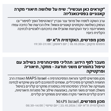
"קוראים כאן ועכשיו": שיח על שלושה תיאורי מקרה
קאנוניים בפסיכואנליזה
ערב השקה לספרו של פרופ' ענר גוברין "כשהטיפול הופך לסיפור" ובו
נעסוק בשלושה טקסטים קאנוניים ונשאל: אילו הכרעות של כתיבה עמדו
מאחוריהם? כיצד העקרונות שהובילו את כתיבתם רלוונטיים לכתיבה
הקלינית כיום?
מכון מפרשים, האקדמית ת"א יפו
מפגש מקוון | 18.10.2026 | יום ראשון | 19:30-21:00
מעבר לסף הידוע: תהליכי פסיכותרפיה בשילוב עם
טיפול בחומרים משני תודעה - מחקר, תיאוריה
ופרקטיקה
מכון מפרשים לחקר והוראת הפסיכותרפיה ו- MAPS Israel האגודה הרב
תחומית למחקרים פסיכדליים, שמחים להזמינכם ליום עיון שיוקדש לבחינה
מעמיקה של תהליך הפסיכותרפיה במסגרת מחקרים קליניים בטיפול
משולב חומרים משני תודעה, באמצעות שילוב של מסגרות תיאורטיות,
דיונים קליניים ותיאורי מקרה מפורטים ממחקרים קליניים.
מכון מפרשים, MAPS Israel
האקדמית ת"א יפו | 23.10.2026 | יום שישי | 08:30-14:00