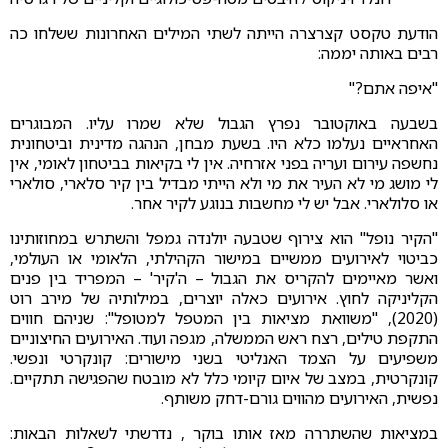
הודעת טקסט קצרצרה הייתה לשתי המילים האחרונות ששלחו כה
רבים באותה יממה:
"איפה אתם?"
בשבעה באוקטובר נפרץ הגבול שלא שמרו עליו. המבוגרים
האחראיים נעלמו כלא היו. בשעת מבחן, הנהגה מדינית וביטחונית
נחשפה עירום ועריה בפני אזרחיה. אין לי בקיאות בביטחון לאומי, אין
לי מושג מי לא העיר את מי ולא הייתי מבדיל בין קיר סלארי, סולארי
או סלולארי. אבל יש לי מחשבות בנוגע לקיר אחר.
"הקיר נופל" הוא צירוף שטבעה יולנדה גמפל והשתרש במחוזותינו
כביטוי לאירועים ממשיים במישור הקהילתי, הלאומי או העולמי,
ואשר מאיימים להקריס את הגבול – ה'קיר' – המפריד בין פנים
הקליניקה לחוץ. אירועים כאלה יוצרים, במילותיה של מירב רוט
(2020), "משוואת מציאות בין המטפל למטופל": שניהם חווים
התקפת טילים, רצח ראש הממשלה, מגפה ועוד. האירועים החיצוניים
משפיעים על הצמד האנליטי בשני מישורים: קונקרטי ונפשי.
קונקרטית, במצב של איום קיומי כלל לא מובטח שהפגישה תתקיים.
נפשית, האירועים מהווים גורם-דחק משותף.
במציאות שהשתררה מאז אותו בוקר , נדרשתי לשאלות הבאות: