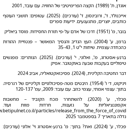
אוגדן, ת' (1989). הקצה הפרימיטיבי של החוויה. עם עובד, 2001
אייכנולד, ד', ורובינסון, ד' (עורכים). (2025). עטופים: תושבי העוטף
כותבים, יוצרים, מתגעגעים. ידיעות ספרים
בובר, מ' (1951). דרכו של אדם על-פי תורת החסידות. מוסד ביאליק
ברמן, ע' (2004). העץ הנדיב והנסיך המאושר – פנטזיית ההורות
כהכחדה עצמית. שיחות י"ט 1, 35-43
ברנע-אסטרוג, מ', ואלוני, י' (עורכים). (2025). הנותרים: מפגשים
טיפוליים בעקבות שבעה באוקטובר. אפיק
דבר החטיבה הקלינית, (2024). פסיכואקטואליה, אביב 2024
ויניקוט, ד׳ ו' (1954). היבטים מטה-פסיכולוגיים וקליניים של רגרסיה.
בתוך: עצמי אמתי, עצמי כוזב. עם עובד: 2009, עמ' 120-137
פכלר, ע' (2020). להשתחרר מכח הקוביד – מחשבות
אקפוננציאליות על גזענות, חרדות מוות ועוד.
.betipulnet.co.il/particles/release_from_the_force_of_covid
נדלה בתאריך 7 בספטמבר 2025
פכלר, ע' (2024). ואת? בתוך: מ' ברנע-אסטרוג וי' אלוני (עורכים):