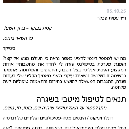
05.10.25
ד״ר עמית פכלר
קמת בבוקר – ברוך השם!
כל השאר בונוס.
סטיקר
מה יש למטפל דינמי להציע כאשר נראה כי העולם מגיע אל קצו?
הזמנת מערכת בטיפולנט עזרה לי לחדד את מחשבותיי אודות
המקצוע הפסיכואנליטי בצל הטבח, החטופים והמלחמה. אתמקד
ברשימה זו בשלושה נושאים: עיקרי ה'אני-מאמין' הקליני שלי בעתות
שגרה, התגברות המשאלה להושיע בחירום והתאמות טיפוליות לעת
מלחמה.
תנאים לטיפול מיטבי בשגרה
ניתן לסמוך על האנליטיקאי שיהיה שם, בזמן, חי, נושם.
דונלד ויניקוט / היבטים מטה-פסיכולוגיים וקליניים של רגרסיה
החל מהמטופלת הפסיכואנליטית הראשונה, ברתה פפנהיים ('אנה