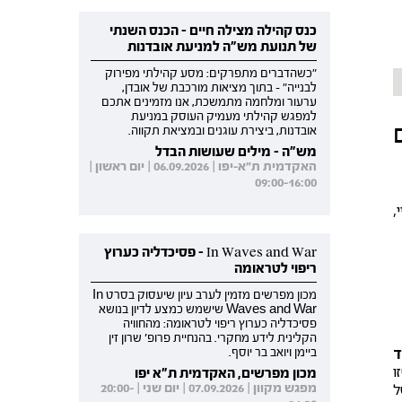
כנס קהילה מצילה חיים - הכנס השנתי
של תנועת מש"ה למניעת אובדנות
"כשהדברים מתפרקים: מסע קהילתי מפירוק
לבנייה" - בתוך מציאות מורכבת של אובדן,
ערעור ומלחמה מתמשכת, אנו מזמינים אתכם
למפגש קהילתי מעמיק העוסק במניעת
אובדנות, ביצירת עוגנים ובמציאת תקווה.
מש"ה - מילים שעושות הבדל
האקדמית ת"א-יפו | 06.09.2026 | יום ראשון |
09:00-16:00
,
In Waves and War - פסיכדליה כערוץ
ריפוי לטראומה
מכון מפרשים מזמין לערב עיון שיעסוק בסרט In
Waves and War שישמש כמצע לדיון בנושא
פסיכדליה כערוץ ריפוי לטראומה: מהחוויה
הקלינית לידע מחקרי. בהנחיית פרופ' שרון זין
ד
ביימן ויואב בר יוסף.
ו
מכון מפרשים, האקדמית ת"א יפו
ל
מפגש מקוון | 07.09.2026 | יום שני | 20:00-