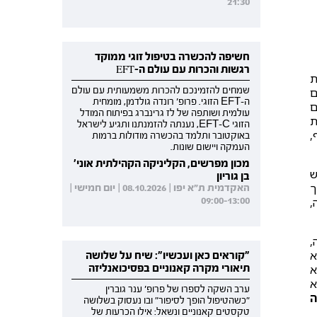
21:30
חשיפה להכשרה בטיפול זוגי ממוקד
רגשות והכרות עם עולם ה-EFT
ת
שמחים להזמינכם להכרות משמעותית עם עולם
ם
ה-EFT הזוגי. פרופ' רונדה גולדמן, מומחית
ם
עולמית ושותפה של לז גרינברג בפיתוח המודל
ת
הזוגי EFT-C, נענתה להזמנתנו ותגיע לישראל
,
באוקטובר ותלמד בהכשרה מודולות ברמות
העמקה ויישום שונות.
מכון מפרשים, הקליניקה הקהילתית אוני'
ש
בן גוריון
ך
האקדמית ת"א יפו | 08.10.2026 | יום חמישי |
09:00-13:00
,
,
אוקטובר היא
"קוראים כאן ועכשיו": שיח על שלושה
תיאורי מקרה קאנוניים בפסיכואנליזה
א
א
ערב השקה לספרו של פרופ' ענר גוברין
"כשהטיפול הופך לסיפור" ובו נעסוק בשלושה
טקסטים קאנוניים ונשאל: אילו הכרעות של