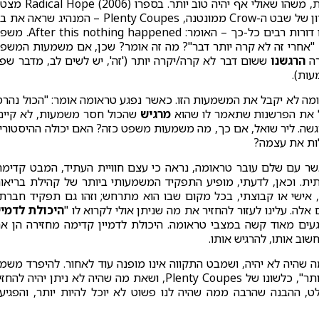
כ-עתיד, כ"מקום בזמן" בו יהיה משהו אחר ממה שיש כעת, משהו שאולי אף יהיה טוב יותר. בספרו 6
הפילוסוף והפסיכואנליטיקאי ג'ונתן ליר את המנהיג האחרון של שבט ה-Crow ממונטנה, Plenty Coupes – המנהיג שראה 
שבטו מאבדים את אדמותיהם, את אורח חייהם לו הורגלו דורות רבים כל-כך – האומר: hing happened
"אחרי זה לא קרה יותר דבר"? מה זה אומר? שכן, אם משמעות המשפ
רה
הרגשנו
ששום דבר לא קרה/יקרה יותר ('זה', יש לשים לב, מדבר שפ
עות).
מה לא יקבל את המשמעות הזו. כאשר נפגע טראומה אומר: "הכול נהרס
בל את הפרשנות שתאמר לו שהוא
מרגיש
שהכול חסר משמעות, לא קיים
גשה. ליר שואל, אם כך, מה משמעות משפט כזה? האם יכולה ההיסטורי
לות את עצמה?
שר עם שלם עובר טראומה, נראה כי עצם חוויית העתיד, המבט קדימה
ת. וכאן, לדעתי, מופיע התפקיד המשמעותי ביותר של קהילת בריאו
 אישי או קבוצתי, בכל מקום שבו הוא מתרחש; וזהו גם תפקיד חברתי
ה. עלינו לעזור להחזיר את מה שניתן אולי לקרוא לו "
היכולת לדמיי
פגעים מאוד קשה במצבי טראומה. היכולת לדמיין קדימה מחזירה הן א
חשוב אותו, להרגיש אותו.
 שהיה לא יהיה, ושמבט התקווה אינו מופנה עוד לאחור. להיפרד משמ
לקבל שארע דבר נורא, דבר שאחריו "שום דבר לא יקרה יותר", כלשונו של Plenty Coupes, ושאת מה שהיה לא ניתן יהיה לה
, ההבנה שהרבה ממה שהיה לנו פשוט לא יוכל להיות יותר, והפגיע