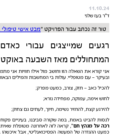
11.10.24
ד"ר בעז שלגי
טור זה נכתב עבור הפרויקט "
מבט אישי טיפולי
רגעים שמייצגים עבורי כאדם
המתחוללים מאז השבעה באוקטו
אני קורא את השאלה הזו וחושב מול אילו חוויות אני מתמו
ובעיקר – עם מטופליי. עולות בי המחשבות והמילים הבאות
להכיל כאב – חזק, צורב, כמעט מפרק;
לחוש אימה, עמוקה, מפחידה נורא;
להירגע קצת, להחזיר נשימה, חיוך, לעתים גם צחוק;
לנסות להביט באמת, במה שקורה סביבנו, בעיניים פקוחות.
רכה על מגהץ חם
", קראה לזה לאחרונה מטופלת שאיתה 
כמעט ההגדרה של המעשה הפסיכואנליטי, אבל איכשהו בימ