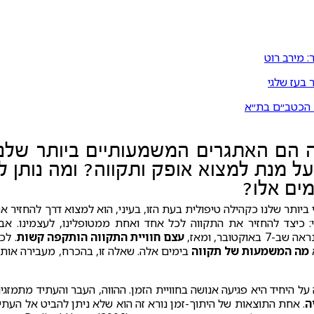
 מירב רוט
 בעז שלגי
ת הכטב״ם בת״א
מה הם האתגרים המשמעותיים ביותר שלנו
ל מנת למצוא אופק ותקווה? ומה נותן לי
מים אלו?
ותר שלנו כקהילה טיפולית בעת הזו, בעיני, הוא למצוא דרך להחזיר א
י: כיצד להחזיר את התקווה לכל אחד ואחת ממטופלינו, לעצמינו. אב
טובר, ומאז,
עצם חוויית התקווה הותקפה קשות
. לכן
מה המשמעות של תקווה
בימים אלה. שאלה זו, בהכרח, מעבירה אותנ
 היחיד היא פגיעה אנושה בחוויית הזמן. ההווה, העבר והעתיד מתמזגי
ה
. אחת התוצאות של היתוך-זמן נורא זה הוא שלא ניתן להביט אל העתי