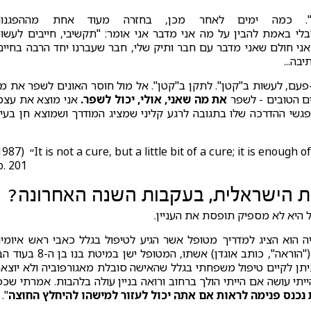
. כמה ימים לאחר מכן, בחזרה מעוד אחת מההפגנות
בלי באמת להבין על מה אני מדבר אני אומר: "תקשיבי, חייבים לעשו
 אני חולם שאני מדבר עם חבר ותיק שלי, חבר שעברנו יחד הרבה בחיים
בה...
י-פעם, לעשות ב"קטן". לתקן ב"קטן". אל מול חוסר האונים לשפר את מ
ים הטובים - לשפר
את מה שאני, אולי, יכול לשפר.
אני מוצא את עצמ
שי ההדרכה שלו בתגובה לרגע קליני שמציג המודרך ושמוצא חן בעינ
p. 201)
ת הישראלית, בעקבות השנה האחרונה?
ל היא לא מספיק תופסת את העניין.
 הוא הציג למדריך מטופל אשר הגיע לטיפול בגלל כאבי ראש איומי
(2013,[2009]). אחרי כמה פגישות אוגדן הבין שלבקשת ("הוראה", כותב אוגדן) אשתו, המטופל ישן במיטת בנ
ניתן לקיים טיפול משפחתי בגלל שהאישה סובלת מאגורפוביה ולא יוצא
תי עושה אם הייתי הולך ברחוב ורואה בניין עולה בלהבות. אמרתי שכפ
 נכנס פנימה לראות אם אתה יכול לעזור למישהו להיחלץ החוצה
".