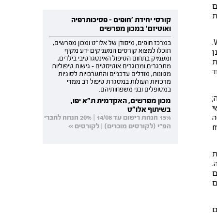
ם
ת
קורסי יחידת 'חופים - פסיכותרפיה
ואוטיזם' במכון מפרשים
ב-2011 יצא בהוצאת Routledge ספר מעולה שערכה מיוריאל דימן בשם: With Culture in Mind: Psychoanalytic Stories.
במרכז חופים, מיסודן של אלו"ט ומכון מפרשים,
ן
תוכלו למצוא קורסים המעניקים ידע מקיף
ומעמיק בתחום הטיפול האינטגרטיבי בילדים,
ת
מתבגרים ומבוגרים אוטיסטים - גישות טיפוליות
ד
מגוונות, מודלים עדכניים והתערבויות לסוגיות
מרכזיות העולות במסגרת טיפול רב ממדי
במטופלים ובני משפחותיהם.
;
מכון מפרשים, האקדמית ת"א יפו,
י
בשיתוף אלו"ט
ה
15% הנחת רישום עד 14/08 | 20% הנחה לחברי
the mind is indeed in: ה-mind
הפ"י (לקורסים מוכרים) | לקורסים >>
ת
.
ם
ם
עם