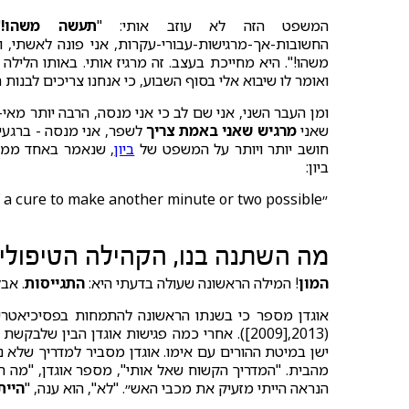
המשפט הזה לא עוזב אותי: "
תעשה משהו!
"
החשובות-אך-מרגישות-עבורי-עקרות, אני פונה לאשתי, ו
משהו!". היא מחייכת בעצב. זה מרגיז אותי. באותו הלילה
ואומר לו שיבוא אלי בסוף השבוע, כי אנחנו צריכים לבנות תי
ומן העבר השני, אני שם לב כי אני מנסה, הרבה יותר מא
שאני
מרגיש שאני באמת צריך
לשפר, אני מנסה - ברגע
חושב יותר ויותר על המשפט של
ביון
, שנאמר באחד ממפג
ביון:
מה השתנה בנו, הקהילה הטיפולי
המון
! המילה הראשונה שעולה בדעתי היא:
התגייסות
. אב
אוגדן מספר כי בשנתו הראשונה להתמחות בפסיכיאטריה
ישן במיטת ההורים עם אימו. אוגדן מסביר למדריך שלא 
מהבית. "המדריך הקשוח שאל אותי", מספר אוגדן, "מה היי
הנראה הייתי מזעיק את מכבי האש״. "לא", הוא ענה, "
היית