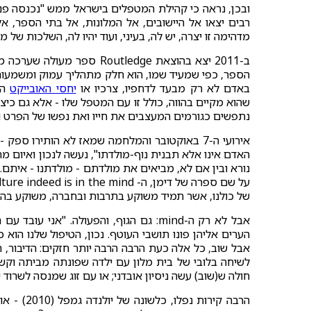
ובכן, נראה כי קהילת המטפלים בישראל ממש "נכנסה פני
רבים יצאו אל היישובים, אל המלונות, אל בתי הספר, 
מדהימה זו יצרה, יש לה, בעיני, ועוד יהיו לה, השלכות ש
הספר, כפי שמעיד שמו, הוא חלק מתהליך עמוק ומשמעו
באדם לא רק מבעד לדחפיו, צרכיו או
יחסי האובייקט
המ
שהוא מקיים בהווה, כולל זו עם המטפל שלו - אלא גם כיצו
נתפשים כגורמים המעצבים את חייו ואת נפשו של הפרט ול
אירועי ה-7 באוקטובר והמלחמה שמאז לא הותירו 
האדם אינו אלא תבנית נוף-מולדתו", נעשה לנכון ואיום מת
נורא ובין אם לא, מביאים את מולדתם - מולדתנו - איתם.
של כולנו, אשר תמיד משוקע בתרבות ובחברה, משוקע בה 
אבל לא רק ה-mind: גם הגוף, והפעולה. 
הערים אליהן פונו תושבי העוטף. נכון, הטיפול שלנו הוא 
אבל שוב, כל אלה כעת הרבה הרבה יותר חזקים: הדיבור, הנ
לשיחה בלובי של בית מלון עם ילדה שפונתה מביתה וקשה
חולה ש(שוב) עשה ניסיון אובדני; או עם זוג שמנסה לשרוד
הרבה קירו