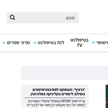
בטיפולנט
מושי
לוח בטיפולנט
מדור ספרים
TV
'הרציף': תעסוקה לפסיכותרפיסטים
בשילוב לימודים בקליניקה בפלורנטין
עו"ס לאחר MSW במסלול טיפולי? מעוניינים
לשמור על רצף מקצועי בין תואר שני לבין בי"ס