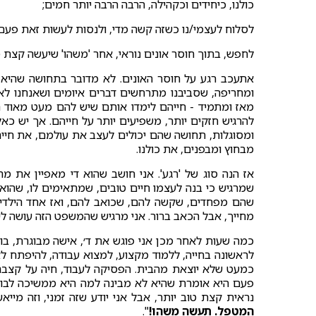
כולנו, כיחידים וכקהילה, הרבה הרבה יותר חמים;
לסלוח לעצמי/נו כשזה קשה מדי, ולנסות לעשות זאת פעם
לחפש, בתוך חוסר אונים נוראי, אחר 'משהו' שיעשה קצת טוב
אתעכב רגע על חוסר האונים. לא מדובר בתחושה שהיא 
ומחריפה, שסביבנו מתרחשים דברים איומים ושאנחנו לא
מאז ומתמיד - חייהם לימדו אותם שיש להם מעט מאוד ה
להרגיש חזקים יותר, משפיעים יותר על חייהם. אך יש כ
ומסוגלות, תחושה שהם יכולים לעצב את עולמם, את חיי
מבחוץ ומבפנים, את כולנו.
אז הנה סוג של 'רגע'. אני חושב שהוא די מאפיין את מ
שמרגיש כי בנה לעצמו חיים טובים, שמתאימים לו, שהוא
שהם מפחדים, שקשה להם, שכואב להם, ואז אחד הילדים 
מחייך, אבל הכאב ברור. אני מרגיש שהמשפט הזה עושה לי
כמה שעות לאחר מכן אני פוגש את ד׳, אישה מבוגרת, בוד
כמעט שלא יוצאת מהבית. הפסיקה לעבוד, חיה על קצבה.
פעם היא אומרת שהיא לא מבינה למה היא ממשיכה לבוא - 
נראית קצת טוב יותר, אבל אני יודע שזה זמני, וזה מייאש
המטפל. תעשה משהו!
".