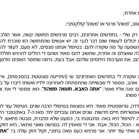
 אחרת;
, 'משהו' פרטי או 'משהו' קולקטיבי;
רק שלי - בחודשים אחרונים, רבים מרגישים תחושה קשה, אשר הולכ
 יכולים לעשות שום דבר לגבי זה. יש אנשים שהתחושה הזו מוכרת לה
שפעה על מה שקורה להם. בטיפול אנחנו מנסים, לא פעם, לעזור לה
אלה שאצלם זה אחרת, שחשוב להם מאוד ושהם די רגילים להרגיש חוללו
הם, את מערכות היחסים שלהם. אבל כעת, נדמה שחוסר האונים מלפף
ה שקורה לי בחודשים האחרונים: ש׳ (הוינייטה מצוטטת בהסכמתו), אי
 אוהב, מספר לי שבשיחה שהתפתחה לאחרונה ילדיו ואשתו דיברו על כ
פנה אליו ואמר: "
אתה האבא. תעשה משהו!
". הוא מספר לי את זה
 משהו.
דה, טראומטית מאוד. היא נמצאת בטיפולי הרבה שנים. הטיפול עזר לה
לראשונה בחייה, ללמוד מקצוע, למצוא עבודה, להיפתח לאפשרויות חיים חדשות. שנים אנחנו עובדים יחד. מאז ה-7 ב
 לטיפול היא באה. מתבוננת בי, כמעט שלא מדברת, מבטה מיואש. ל
הכול, הכול, אבוד. אני די מאמין לה. בפגישה שאני מתאר, היא דווק
 אותי עוד יותר. אני מרגיש כעס גואה בתוכי, וקול חזק עולה בי: "
אתה