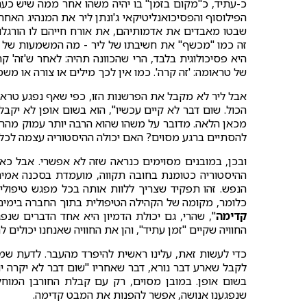
זה כמו "מכשף" את חשיבתו של ליר - מה המשמעות של 
היא פסיכולוגית בלבד, הרי שהכוונה תהיה: לאחר ש'זה' ק
של טראומה: 'זה קרה'. כמו אין לכך מילים או צורה או משמ
אבל ליר לא מקבל את הפרשנות הזו, כפי שאף נפגע טראו
הכול. שום דבר לא קיים עכשיו", הוא בשום אופן לא יק
מכאן הלאה. מדובר על משהו שהוא הרבה יותר עמוק מהר
להסתיים ברגע מסוים? האם יכולה ההיסטוריה עצמה לכ
ובכן, במובנים מסוימים כנראה שזה לא אפשרי. אבל כא
ההיסטוריה כטומנת בחובה תקווה, מועמדת בסכנה אמיתי
הנפש. זהו תפקיד שצריך ללוות אותה בכל מפגש טיפולי,
כלומר, מקומה של הקהילה הטיפולית בתוך החברה בימים אל
קדימה
", שהרי, גם יכולת הדמיון היא אחד הדברים שנ
החוויה שקיים "זמן עתיד", והן את החוויה שאנחנו יכולים ל
כדי לעשות זאת, עלינו ראשית להיפרד מהעבר. לדעת שמה
בשום אופן. במובן מסוים, רק עם קבלת החורבן המוחלט
שנפגענו אנושה, אפשר להפנות את המבט קדימה.