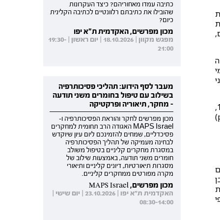
כתיבה עמדו מאחוריהם? כיצד העקרונות
שהובילו את כתיבתם רלוונטיים לכתיבה הקלינית
כיום?
ת
מכון מפרשים, האקדמית ת"א יפו
,
מפגש מקוון | 18.10.2026 | יום ראשון | 19:30-
21:00
ה
י
י
מעבר לסף הידוע: תהליכי פסיכותרפיה
בשילוב עם טיפול בחומרים משני תודעה
- מחקר, תיאוריה ופרקטיקה
״It is not a cure, but a little bit of a cure; it is enough of a cure to make another minute or two possible״ (1987,
מכון מפרשים לחקר והוראת הפסיכותרפיה ו-
MAPS Israel האגודה הרב תחומית למחקרים
פסיכדליים, שמחים להזמינכם ליום עיון שיוקדש
לבחינה מעמיקה של תהליך הפסיכותרפיה
במסגרת מחקרים קליניים בטיפול משולב
חומרים משני תודעה, באמצעות שילוב של
מסגרות תיאורטיות, דיונים קליניים ותיאורי
ם
מקרה מפורטים ממחקרים קליניים.
ו בן ה-8 בעוד הבן
מכון מפרשים, MAPS Israel
ת
האקדמית ת"א יפו | 23.10.2026 | יום שישי |
י
08:30-14:00