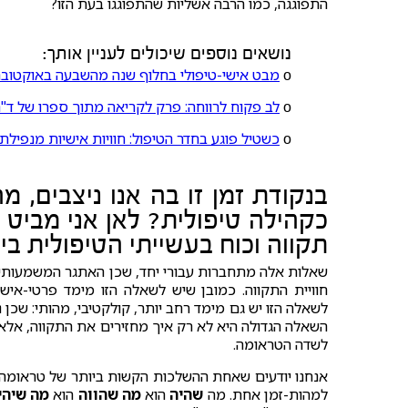
התפוגגה, כמו הרבה אשליות שהתפוגגו בעת הזו?
נושאים נוספים שיכולים לעניין אותך:
ο
מבט אישי-טיפולי בחלוף שנה מהשבעה באוקטובר:
ο
לב פקוח לרווחה: פרק לקריאה מתוך ספרו של ד"ר
ο
כשטיל פוגע בחדר הטיפול: חוויות אישיות מנפיל
בנקודת זמן זו בה אנו ניצבים, 
כקהילה טיפולית? לאן אני מביט ע
תקווה וכוח בעשייתי הטיפולית בי
שאלות אלה מתחברות עבורי יחד, שכן האתגר המשמעותי בי
חוויית התקווה. כמובן שיש לשאלה הזו מימד פרטי-איש
לשאלה הזו יש גם מימד רחב יותר, קולקטיבי, מהותי: שכן נראה שב-7 באוק
השאלה הגדולה היא לא רק איך מחזירים את התקווה, אלא
לשדה הטראומה.
אנחנו יודעים שאחת ההשלכות הקשות ביותר של טראומה על
למהות-זמן אחת. מה
שהיה
הוא
מה שהווה
הוא
מה שיהי