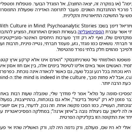
מה" (או במקרה זה, יצאה החוצה), אל המגדל הבוער. מטפלות ומטפלי
אל מרכזי ההתנדבות השונים. מעבר לתרומה האדירה שפעולת התמסרו
ל ממש על החשיבה התיאורטית והקלינית.
תי אשר עוברת
הפסיכואנליזה
בעשרות השנים האחרונות, המציע להתבונ
וקדמים שלו, ואף לא רק דרך מערכות היחסים האינטר-סובייקטיביו
ר חברתי. נושאים כמו מגדר, גזע, מעמד חברתי, נטייה מינית, תרבות ועו
פיכך מהווים חלק בלתי נפרד מהטיפול.
ספק - משפטו האלמותי של טשרניחובסקי: "האדם אינו אלא קרקע ארץ קטנה
מיד. האנשים אשר באים אלינו לטיפול בימים אלה, בין אם חוו אסון איש
 היא נוכחת בכל רגע ובכל שעה, גם כאשר לכאורה אינה נוכחת. כפרפרז
על שם ספרה של דימן, ה- culture indeed is in the mind, אבל לא פחות מכך,  the culture
כעת הרבה יותר.
"אני עובד עם הפסיכו-סומה על מלא" אמר לי מודרך שלי, שמבלה שעות רבות באח
כבר מזמן לא רק "טיפול בדיבור", אלא גם בנוכחות, בהתייצבות, בפעולה
וכחות, העשייה, כמו הפכו מקשה אחת. וזה נכון, לדעתי, בין אם יושבי
 לה לישון; עם ניצולת נובה ב"איזון ארנה"; במחלקה הפסיכיאטרית ע
 יחד את התקופה הזו בקליניקה הפרטית.
ת נפלו, כלשונה של יולנדה גמפל (2010) - או אולי לא היו שם, מעולם, ורק נדמה היה לנו, ורק האשליה שהיו אי פ