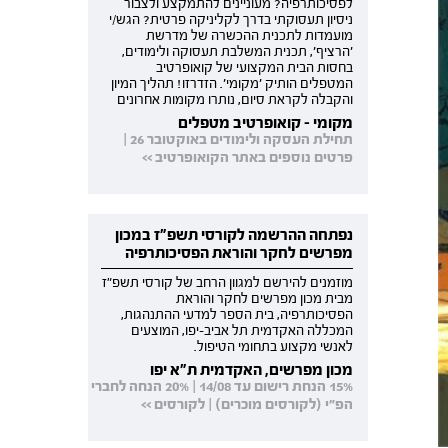
לפסיכותרפיה? מעוניינים להתמקצע ולצבור
ניסיון תעסוקתי בדרך לקליניקה פרטית? הגש/י
מועמדות לתכנית ההכשרה של מדרשת
'הרציף', תכנית המשלבת תעסוקה ולימודים,
בחסות הבית המקצועי של קואופרטיב
המטפלים הותיק 'מקומי'. הזדרזו! תהליך המיון
והקבלה לקראת סיום, נותרו מקומות אחרונים
מקומי - קואופרטיב מטפלים
תחילת העסקה ולימודים באוקטובר 26 |
פרטים נוספים באתר הקואופרטיב >>
נפתחה ההרשמה לקורסי תשפ"ז במכון
מפרשים לחקר והוראת הפסיכותרפיה
מוזמנים להירשם למגוון הרחב של קורסי תשפ"ז
מבית מכון מפרשים לחקר והוראת
הפסיכותרפיה, בית הספר למדעי ההתנהגות,
המכללה האקדמית תל אביב-יפו, המוצעים
לאנשי מקצוע בתחומי הטיפול.
מכון מפרשים, האקדמית ת"א יפו
15% הנחת רישום עד 14/08 | 20% הנחה לחברי
הפ"י (לקורסים מוכרים) | לקורסים >>