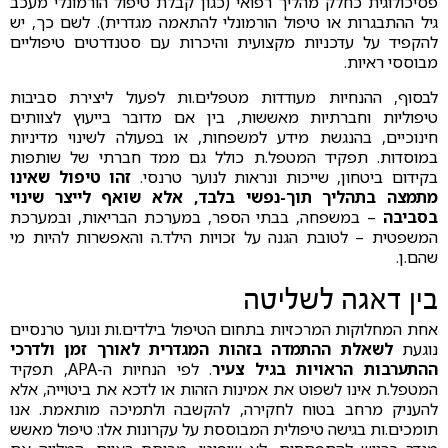
פסיכולוגית כחלק מהליך רפואי (כגון קבלת טיפול הורמונלי מעכב
גיל ההתבגרות או טיפול הורמונלי להתאמה מגדרית). לשם כך, יש
להקפיד על עדכניות מקצועית והיכרות עם סטנדרטים טיפוליים
מבוססי ראיות.
לבסוף, ההנחיות מעודדות מטפלים.ות לפעול ליצירת סביבות
טיפוליות וחברתיות מאששות, בין אם מדובר בייעוץ לצוותים
חינוכיים, בהנגשת מידע למשפחות, או בפעולה לשינוי מדיניות
במוסדות. תפקיד המטפל.ת כולל גם ממד חברתי של שותפות
בקידום ביטחון, שייכות ונראות לנוער טרנסי.
זהו טיפול שאינו
מתמצה בתהליך תוך-נפשי בלבד, אלא שואף לייצר שינוי
בסביבה
– במשפחה, בבתי הספר, במערכת הבריאות, ובמערכת
המשפטית – לטובת הגנה על זכויות הילד.ה והאפשרות להיות מי
שהם.ן.
בין דאגה לשליטה
אחת המחלוקות המרכזיות בתחום הטיפול בילדים.ות ונוער טרנסיים
נוגעת
לשאלת ההתמדה בזהות המגדרית לאורך זמן
ולדרכי
ההתערבות הראויות בגיל צעיר
. לפי הנחיות ה-APA, תפקיד
המטפל.ת אינו לשפוט את אמינות הזהות או לדכא את ביטוייה, אלא
להעניק מרחב בטוח לחקירה, להקשבה ולתמיכה מותאמת. אנו
תומכים.ות בגישה טיפולית המבוססת על עקרונות אלו: טיפול מאשש