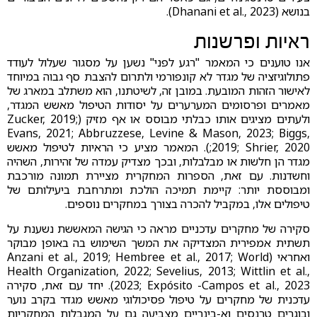
בנושא (Dhanani et al., 2023).
ראיות ופרשנות
אנו טוענים כי המאמר "רגע לפני" נשען על מסגור שעלול לעודד
פתולוגיזציה של מגדר לא קונפורמי ולתרום להצבת סף גבוה במיוחד
לאישור הזהות המובעת. במובן זה, לשיטתנו, הוא משתלב במארג של
מאמרים ופרסומים המערערים על יסודות הטיפול מאשש המגדר,
ולעתים מציגים אותו כבלתי מבוסס או אף מזיק (Zucker, 2019;
Evans, 2021; Abbruzzese, Levine & Mason, 2023; Biggs,
2019; Shrier, 2020;). המאמר מציע כי הראיות לטיפול מאשש
מגדר הן חלשות או מבלבלות, ובכך מצדיק עמדה של זהירות, השהיה
וחשדנות. עם זאת, הספרות המחקרית מציירת תמונה מורכבת
ומבוססת יותר: קיימת תמיכה הולכת ומתרחבת ביעילותם של
טיפולים אלו, במקביל להכרה בצורך במחקרים נוספים.
סקירה של מחקרים עדכניים מראה כי הגישה המאששת נשענת על
תשתית אמפירית המצדיקה את המשך השימוש בה באופן מבוקר
ואחראי (Anzani et al., 2019; Hembree et al., 2017; World
Health Organization, 2022; Sevelius, 2013; Wittlin et al.,
2023; Expósito -Campos et al., 2023). יחד עם זאת, סקירה
עדכנית של מחקרים על טיפול פסיכולוגי מאשש מגדר בקרב נוער
ובוגרים טרנסים וא-בינריים מצביעה גם על המגבלות המחקריות