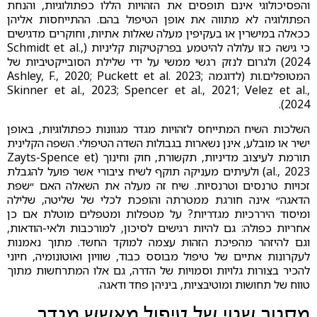
והפסיכולוגי אינם תופסים את הזהויות הללו כפתולוגיות, והנחת
הפתולוגיה לא מתווה את אופן הטיפול בהם. ההתייחסות אליהן
ככאלה במישרין או בעקיפין מעלה שאלות אתיות, וחוקרים מדגישים
כי גישה כזו עלולה להיטמע בפרקטיקות קליניות (Schmidt et al.,
2024) ולגרום לנזק רגשי ממשי על ידי שלילת הסובייקטיביות של
המטופלים.ות (לדוגמה Ashley, F., 2020; Puckett et al. 2023;
Skinner et al., 2023; Spencer et al., 2021; Velez et al.,
2024).
השלכות השיח המתייחס לזהויות מגדר מגוונות כפתולוגיות, באופן
ישיר או מובלע, אינן נשארות בגבולות השדה הטיפולי. השפה הקלינית
תורמת לעיצוב מדיניות, תקשורת, חוק וחינוך (Zayts-Spence et
al., 2023) ולעיתים מעניקה תוקף לשיח ציבורי אשר פועל להגבלת
זכויות טרנסים וטרנסיות. שיח זה מעלה את השאלה האם ״שפת
הדאגה״ אינה חורגת ממטרתה והופכת לכלי של שליטה, שלילה
ומיסוד היררכיות מגדריות? על מטפלות ומטפלים מוטלת אם כן
אחריות כפולה: גם להיות רגישים לסיכון, למורכבות ולאי-הודאות,
וגם להיזהר מהפיכת הזהות עצמה למוקד החשד. מתוך נאמנות
לעקרונות אתיים של טיפול מבוסס כבוד, שוויון ואוטונומיה, חיוני
להכיר בצורות גלויות וסמויות של הדרה, גם אלו המתרחשות מתוך
טווח של תחושות ומוטיבציות, ביניהן פחד ודאגה.
מסגור שגוי של טיפול מאשש מגדר