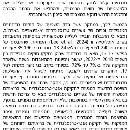
טרנסיות עלול לחזק תפיסות אשר מערערות או שוללות את
הלגיטימיות של חוויות טרנסיות, ולהחליש את מרחב ההכרה
והתמיכה הדרוש דווקא במצבים של סיכון רגשי וחברתי.
בהמשך לכך, במחקר אשר בדק השפעה של חוקים מדינתיים
המגבילים זכויות של צעירים טרנסג'נדרים וא-בינאריים בארה"ב,
נמצא כי ההגבלות הובילו לעלייה משמעותית בניסיונות התאבדות
בקרב אוכלוסייה זו (Lee et al., 2024). המחקר, שהתבסס על
נתונים מ-61,240 צעירים בגילאי 13-24, מתוכם מ-35,196 צעירים
בגילאי 13-17, מצא כי במדינות שבהן נחקקו חוקים מגבילים בין
השנים 2018 ל-2022, שיעור ניסיונות ההתאבדות בשנה שלאחר
החקיקה עלה ב-7% עד 72%, במיוחד בקרב בני נוער מתחת לגיל
17. החוקרים קוראים לקובעי מדיניות לשקול את ההשלכות
הבריאותיות של חוקים אלה ולקדם מדיניות מגוננת על צעירים
טרנסג'נדרים וא-בינאריים. כמו כן, מחקר שבחן את ההשפעות של
חשיפה לחדשות הנוגעות לחקיקה אנטי-טרנסג'נדרית על בריאותם
הנפשית והפיזית של צעירים טרנסג'נדרים מצא כי צריכת חדשות
בנושא קשורה לעלייה במחשבות שליליות ולתסמינים גופניים. בנוסף,
תפיסה של תמיכה בחקיקה כזו מצד הסביבה החברתית נמצאה
קשורה לעלייה בתסמינים דיכאוניים, תסמינים גופניים ופחד
מחשיפת הזהות המגדרית. הממצאים מדגישים את ההשפעות
המזיקות של חקיקה אנטי-טרנסג'נדרית על בריאותם ורווחתם של
צעירים טרנסג'נדרים, גם כאשר הם רק נחשפים לדיונים הציבוריים