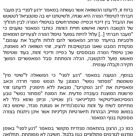
ברוח זו, לדעתנו ההשוואה אשר נעשתה במאמר ״רגע לפני״ בין מעבר
חברתי לטיפולי המרה היא שגויה, ולשיטתנו יש בה פוטנציאל לטשטש
את ההבדל בין דיכוי וכפייה שמתרחשים בטיפולי המרה לבין תהליך
של הקשבה רגישה ואישוש חויית הזהות. כותבי המאמר טוענים כי
"מעבר חברתי [...] עלול להיות בפועל טיפול המרה לצעירים הומואים
ולסביות בהיעדר מרחב המאפשר להם לגלות ולקבל את עצמם."
מנקודת המבט שאנו מבקשים.ות להציג, זוהי השוואה לא מאוזנת,
שכן טיפולי המרה מבוססים על כפייה ודיכוי זהות, בעוד שטיפול
מאשש פועל להקשבה, הכלה והפחתת סבל המאפשרים המשך
חקירה וקבלה עצמית.
בנוסף, הטענה במאמר "רגע לפני" כי המשאלה ל"שינוי מין"
משמשת "מסתור נפשי" המגונן על הנפש מפני חרדה וכאב
ומאפיינת את "רוב המקרים", מובאת ללא תימוכין. לדעתנו זוהי
פרשנות המוצגת כעובדה מדעית. את המונח "מסתור נפשי" טבע
הפסיכואנליטיקאי הקלייניאני ג'ון שטיינר, וכיוון שהוא כלל לא
מתייחס לשיח על זהות טרנסג'נדרית או מגוונת מגדר, שימוש כזה
במושג מחייב הבהרות תיאורטיות וקליניות אשר אינן ניתנות בצורה
מספקת בגוף המאמר.
כמו כן, הרצון בהתאמה מגדרית מקושר במאמר "רגע לפני" באופן
מודגש לגורמים פתולוגיים כגון בלבול, חשיבה לא מפותחת, תחלואה