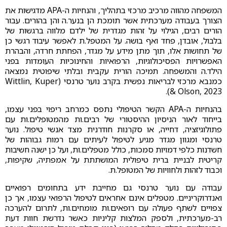
המשפחה מהווה מרכיב מרכזי בתהליך, והנחיות ה-APA מדגישות את
הצורך בעבודה מערכתית אשר תומכת הן בנער.ה והן בהורים. עבור
הורים רבים, הגילוי על זהות מגדרית של ילדם מלווה ברגשות של
בלבול, אובדן, פחד ואף בושה. על המטפל.ת לאפשר עיבוד רגשי כן
של תחושות אלו, תוך מתן מידע על מגדר, הפחתת חרדה, והבהרת
האפשרויות הפסיכולוגיות, הרפואיות והחינוכיות העומדות בפני
הילד.ה והמשפחה. תמיכה הורית עקבית ובלתי שיפוטית נמצאה
כמנבא מרכזי לבריאות נפשית בקרב נוער טרנסי (Wittlin, Kuper
& Olson, 2023).
בהנחיות ה-APA הקשר הטיפולי נתפס כמרחב ריפוי בפני עצמו,
בייחוד לאור הניסיון ההיסטורי של רבים.ות מהמטופלים.ות עם
פתולוגיזציה, דחייה, או סקרנות חודרנית מצד אנשי טיפול. נוער
טרנסי ומגוון מגדר מגיע לטיפול לעיתים עם רמות גבוהות של
חשדנות כלפי דמויות סמכות, כולל מטפלים.ות, ועל כן ישנה חשיבות
קריטית לבניית ברית טיפולית המושתתת על אמפתיה, שקיפות,
וכבוד לזהות ולחוויות של המטופל.ת.
עבודה עם נוער טרנסי גם מחייבת ידע בתחומים רפואיים
ואנדרוקריניים. מטפלים אינם אחראים לטיפול הרפואי עצמו, אך כן
צפויים לשתף פעולה עם רופאים.ות מומחים.ות, לתרום להערכה
רב-מערכתית, ולספק המלצות קליניות כאשר נדרשת חוות דעת