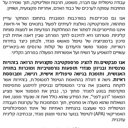
עבודה טיפולית עם חברה, משפט, תרבות ופוליטיקה, תוך שמירה על
מחויבות עמוקה לערכים של כבוד האדם, אחריות מקצועית, ושוויון.
אנו גם מכירים.ות במורכבות המובנית בתחום: המחקר עדיין
מתהווה, והפרקטיקה נאלצת לעיתים לפעול בתנאים של אי-ודאות.
איננו מתיימרים.ות לפתור את המחלוקות המדעיות או למצות סוגיות
קליניות. מטרתנו היא להיכנס לתוך המרחב שבין דאגה אתית לבין
סיכון בדמוניזציה של טיפול מאשש מגדר, ולבחון כיצד בחירות
רטוריות, מסגור מושגי והיעדרם של קולות טרנסים וא-בינאריים
עשויים להשפיע על השיח ועל אפשרויות הפעולה במרחב הקליני.
אנו מבקשים.ות להציג פרספקטיבה מקצועית הרואה בזהויות
טרנסיות ובגיוון מגדרי תופעות נורמטיביות ומוכרות בחוויה
האנושית, ותומכת בגישה טיפולית אישית, רגישה, ומבוססת
ראיות.
גישה זו דוגלת בהתאמת הטיפול למטופל.ת, בזהירות אשר
לוקחת בחשבון את צרכי המטופלים ובניסיון להימנע מתפיסות
מוקדמות בנוגע למגדר. מתוך כך, נבחן את המסגור אשר מציע
המאמר "רגע לפני", את המידע שהוא כולל ואת זה שנעדר ממנו, ואת
השאלות שהוא מעלה או מחמיץ, תוך הסתמכות על עקרונות העבודה
הטיפולית כפי שעוצבו בהנחיות האתיות של איגוד הפסיכולוגיים
האמריקאי (APA) לטיפול בנוער טרנסי ומגוון מגדר, ובכתיבה קלינית
עדכנית.