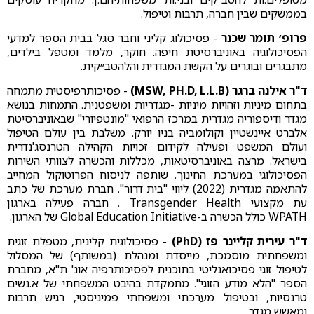
בממשקים שבין חברה, תרבות וטיפול.
פרופ׳ תומר שכנר
- פסיכולוג קליני וחבר סגל בבית הספר למדעי
הפסיכולוגיה באוניברסיטת חיפה. חוקר, מלמד ומטפל בילדים,
מתבגרים ובוגרים על הקשת המגדרית והלהטב״קית.
ד"ר אילנה ברגר (MSW, PH.D, L.L.B)
- פסיכותרפיסטית מתמחה
בתחום מיניות וזהויות מיניות -מגדריות ומשפטנית. התמחות בנושא
מגדר ודיספוריה מגדרית במרכז הרפואי "מונטפיורי" שבאוניברסיטת
אלברט איינשטיין וקולומביה בניו יורק. משלבת בין עולם הטיפול
ועולם המשפט ופעילה לקידום זכויות הקהילה הטרנסג'נדרית
בישראל. מרצה באוניברסיטאות, מכללות והכשרה לצוותי השירות
הפסיכולוגי במערכת החינוך. שותפה לניסוח הפרוטוקול המחייב
להתאמה מגדרית (2022) ליווי "בית דרור". חברת מערכת של כתב
עת מקצועי Transgender Health . חברה פעילה בארגון
WPATH כולל הכשרה ב-Global Education Initiative של הארגון.
ד"ר עירית קליינר פז (PhD)
- פסיכולוגית קלינית, מטפלת זוגית
ומשפחתית מוסמכת, מייסדת ומנהלת (במשותף) של המסלול
לטיפול זוגי פסיכואנליטי בתוכנית לפסיכותרפיה אונ' ת"א, מחברת
הספר "הלא מודע הזוגי". מתמקדת בהיבט המשפחתי של א.נשים
טרנסיות, ובטיפול מערכתי ומשפחתי פמיניסטי, רגיש תרבות
ומאשש מגדר.