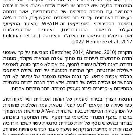
הטרנסית כבעיה שיש לפתור או כאיום שדורש ניטור. גישה זו יכולה
להתיישב עם תפיסה פתולוגית של טרנסג'נדריות, אשר נדחתה
בעשורים האחרונים על ידי רוב האיגודים המקצועיים, בהם ה-APA
(האיגוד הפסיכולוגי האמריקאי) וה-WPATH (האיגוד המקצועי
העולמי לבריאות טרנסג'נדרית), ואיגודים אנדוקרינולוגים
ואנדוקרינולוגים פדיאטרים בארה"ב ובאירופה (Coleman et al.,
2022; Hembree et al., 2017).
חוקרות (Bettcher, 2014; Ahmed, 2010) מצביעות על כך שאופני
הדרה מתרחשים לעיתים גם מתוך עמדה שנראית שקולה, מגוננת
וזהירה. דאגה לילד/ה עשויה להפוך, גם אם לא מתוך כוונה, לאמצעי
לשלילת אותנטיות, תוך שהזהות המובעת על ידם עלולה להיתפס
כבלתי אמינה מראש. כך נבנה אפקט מצטבר של ערעור: לא דרך
הכחשה או שלילה גלויה של הזהות, אלא דרך הצבת זהויות טרנסיות
כמחייבות א-פריורית בירור מעמיק במיוחד, יותר מזהויות אחרות.
הדגשת הצורך בבירור מעמיק של הזהות המגדרית ושל מקורותיה,
כפי שעולה מן המאמר “רגע לפני”, נושאת עמה השלכות מהותיות
על הפרקטיקה הטיפולית. בעוד שהנחיות ה-APA מדגישות את הצורך
בהכרה ברצף המגדרי כלגיטימי ובר־תוקף, שיח המתמקד בהוכחה,
בבירור ובאישוש נוסף של זהות מגדרית טרנסית עשוי לשמר היררכיה
שבה זהות זו מחייבת הצדקה או אישור מעבר לנדרש מזהויות אחרות.