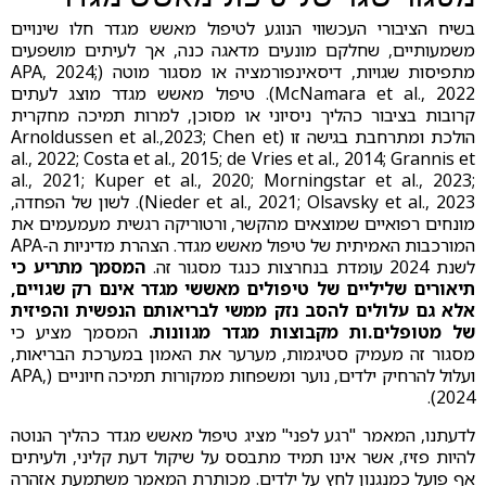
בשיח הציבורי העכשווי הנוגע לטיפול מאשש מגדר חלו שינויים
משמעותיים, שחלקם מונעים מדאגה כנה, אך לעיתים מושפעים
מתפיסות שגויות, דיסאינפורמציה או מסגור מוטה (APA, 2024;
McNamara et al., 2022). טיפול מאשש מגדר מוצג לעתים
קרובות בציבור כהליך ניסיוני או מסוכן, למרות תמיכה מחקרית
הולכת ומתרחבת בגישה זו (Arnoldussen et al.,2023; Chen et
al., 2022; Costa et al., 2015; de Vries et al., 2014; Grannis et
al., 2021; Kuper et al., 2020; Morningstar et al., 2023;
Nieder et al., 2021; Olsavsky et al., 2023). לשון של הפחדה,
מונחים רפואיים שמוצאים מהקשר, ורטוריקה רגשית מעמעמים את
המורכבות האמיתית של טיפול מאשש מגדר. הצהרת מדיניות ה-APA
לשנת 2024 עומדת בנחרצות כנגד מסגור זה.
המסמך מתריע כי
תיאורים שליליים של טיפולים מאששי מגדר אינם רק שגויים,
אלא גם עלולים להסב נזק ממשי לבריאותם הנפשית והפיזית
של מטופלים.ות מקבוצות מגדר מגוונות.
המסמך מציע כי
מסגור זה מעמיק סטיגמות, מערער את האמון במערכת הבריאות,
ועלול להרחיק ילדים, נוער ומשפחות ממקורות תמיכה חיוניים (APA,
2024).
לדעתנו, המאמר "רגע לפני" מציג טיפול מאשש מגדר כהליך הנוטה
להיות פזיז, אשר אינו תמיד מתבסס על שיקול דעת קליני, ולעיתים
אף פועל כמנגנון לחץ על ילדים. מכותרת המאמר משתמעת אזהרה