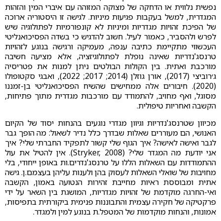
נפשית נלווית או הדחקה של מצוקה המזוהה עם איברי המין והזהות
המגדרית, למשל בעקבות פגיעות מיניות. לגישה זו היסטוריה ארוכה
של הפיכת זהויות מגדריות ומיניות לא קונפורמיות לפתולוגיה שיש
לפרש ולהסביר, כאמור לעיל. חשוב להדגיש כי בשדה הפסיכואנליטי
העכשווי מתקיימת כתיבה ענפה, מעמיקה ורגישה בנוגע לזהויות
טרנסג'נדריות שאינה נופלת לפתולוגיזציה, אלא מציעה חשיבה
מורכבת ואתית. בין הקולות הבולטים ניתן למנות את פטריסיה
ג׳רוביצי (2017), אורן גוזלן (2014; 2017; 2022), ואבגי סקטופולו
(2020). חיבורים אלה ממחישים שהשיח הפסיכואנליטי בן-זמננו
מסוגל, ואף מחויב, להתמודד עם מורכבות מגדרית מתוך פתיחות,
הקשבה ואחריות טיפולית.
מכיוון שטרנסג'נדריות וגיוון מגדרי נוגעים בהנחות יסוד של הקיום
האנושי, הם מעוררים שאלות שבדרך כלל נדיר לשאול: מה הופך גבר
לגבר ואישה לאישה? איך הגוף שלי קשור לתפקיד החברתי שלי? איך
אני יודעת מה המגדר שלי? (Stryker, 2008). אין להטיל את עול
ההתמודדות עם השאלות הללו על טרנסג'נדרים.ות באופן ייחודי, בלי
מחויבות של שואלי השאלות לעסוק בהן ולענות עליהן בעצמם.ן. גישה
אתית ומבוססת ראיות מחייבת זהירות הנטועה באמון, הקשבה
ואי-החרגה מוקדמת של זהויות מגדריות, המושגת בין השאר על ידי
פרקטיקה של חקירה עצמית והתבוננות פנימית ביקורתית בתפיסות,
אמונות, והנחות מוקדמות של המטפל.ת בנוגע למין ולמגדר.