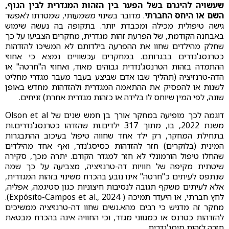
שעשויה להיגרם בשל הפער בין הזהות המגדרית לבין הגוף,
השם או היחס החברתי
. מדובר בשינוי משמעותי, שמטרתו לאפשר
גישה טיפולית מכילה ומכבדת יותר. בתקופה בה נעשה שימוש
באבחנה הקודמת, של הפרעת זהות מגדרית, מחקרים הצביעו על כך
שחלק מהילדים שחוו את ההפרעה בילדותם לא המשיכו להזדהות
כטרנסג'נדרים בבגרותם. במחקרים עכשוויים נמצא כי אחוזי
ההתמדה בזהות הטרנסג'נדרית גבוהים מאוד, ואחוזי ה"חרטה" או
הדה-טרנזיציה (תהליך שבו אדם שביצע בעבר מעבר מגדרי מחליט
לשנות או להפסיק את ההתאמה המגדרית ולהזדהות מחדש באופן
שונה, לפי המין שיוחס לו בלידה או כזהות מגדרית אחרת) זניחים.
דוגמה לכך מופיעה במחקר אורך בן חמש שנים של Olson et al
משנת 2022, בו, מתוך 317 ילדים.ות שהזדהו כטרנסג'נדרים.ות
בתחילת המחקר, רק ילד אחד שחווה טיפול בעיכוב ההתבגרות
המינית (בלוקרים) חזר להזדהות כסיסג'נדר, ואף אחד מהילדים
שהחלו טיפול הורמונלי לא חזר למגדר הקודם. יתרה מכך, סקירה
שיטתית מקיפה של חוויות דה-טרנזיציה, מצביעה על כך שמה
שנתפס לעיתים כ"חרטה" אינו נובע בהכרח משינוי בזהות המגדרית,
אלא לעיתים משקף תגובה לנסיבות חיצוניות כגון סטיגמה, אפליה,
לחץ חברתי, או היעדר תמיכה ( Expósito-Campos et al., 2024).
מחקר זה מדגיש כי רבים מהא.נשים שחוו דה-טרנזיציה ממשיכים
להזדהות כטרנס או כמגווני מגדר, וכי החוויה אינה בהכרח מבטאת
חזרה לזהות סיסג'נדרית.