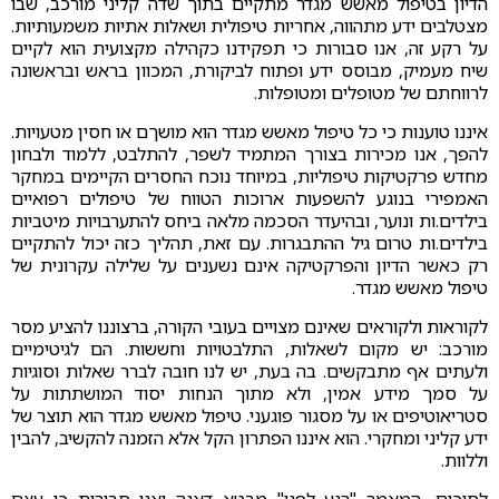
הדיון בטיפול מאשש מגדר מתקיים בתוך שדה קליני מורכב, שבו
מצטלבים ידע מתהווה, אחריות טיפולית ושאלות אתיות משמעותיות.
על רקע זה, אנו סבורות כי תפקידנו כקהילה מקצועית הוא לקיים
שיח מעמיק, מבוסס ידע ופתוח לביקורת, המכוון בראש ובראשונה
לרווחתם של מטופלים ומטופלות.
איננו טוענות כי כל טיפול מאשש מגדר הוא מושךם או חסין מטעויות.
להפך, אנו מכירות בצורך המתמיד לשפר, להתלבט, ללמוד ולבחון
מחדש פרקטיקות טיפוליות, במיוחד נוכח החסרים הקיימים במחקר
האמפירי בנוגע להשפעות ארוכות הטווח של טיפולים רפואיים
בילדים.ות ונוער, ובהיעדר הסכמה מלאה ביחס להתערבויות מיטביות
בילדים.ות טרום גיל ההתבגרות. עם זאת, תהליך כזה יכול להתקיים
רק כאשר הדיון והפרקטיקה אינם נשענים על שלילה עקרונית של
טיפול מאשש מגדר.
לקוראות ולקוראים שאינם מצויים בעובי הקורה, ברצוננו להציע מסר
מורכב: יש מקום לשאלות, התלבטויות וחששות. הם לגיטימיים
ולעתים אף מתבקשים. בה בעת, יש לנו חובה לברר שאלות וסוגיות
על סמך מידע אמין, ולא מתוך הנחות יסוד המושתתות על
סטריאוטיפים או על מסגור פוגעני. טיפול מאשש מגדר הוא תוצר של
ידע קליני ומחקרי. הוא איננו הפתרון הקל אלא הזמנה להקשיב, להבין
וללוות.