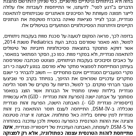
בחזה ולא בניתוחים גניטליים פולשניים, כפי שניתן להתרשם מהצגת
הדברים ב"רגע לפני". לדעתנו, אי התייחסות לעובדות אלו עלולה
לייצר תמונה מעוותת של הסיכונים והאתגרים שבניתוחים להתאמה
מגדרית, ובכך לצייר מציאות שאינה בהכרח משקפת את הנתונים
הקיימים והיתרונות הפסיכולוגיים המתועדים בטיפולים אלו.
בדומה לכך, מראה המקום לטענה על סכנת מוות בעקבות ניתוחים,
למשל, הוא מאמר שפורסם בכתב העת Pediatrics משנת 2014,
אשר דווקא מתמקד בתוצאות פסיכולוגיות חיוביות של טיפולים
להתאמה מגדרית, ולא במקרי מוות. כמו כן, הסקר המתואר במאמר,
על כאבים וסיבוכים בעקבות הניתוחים, מצוטט מכתבה שפורסמה
בעיתון המתייחסת לממצאי מחקר שלא פורסם. בנוגע לטענה כי רוב
מקרי המעברים המגדריים אינם מתמידים — חשוב להבהיר כי ישנם
מחקרים עדכניים שמראים את ההיפך, במיוחד בקרב מי שביצעו
מעבר חברתי מוקדם. כך למשל, הדיווח על מקרים של חוסר הלימה
מגדרית בילדות שאינו מתמיד אל הבגרות אשר הוצג במאמר
מסתמך על אבחנה ישנה (הפרעת זהות מגדרית - GID) ולא עכשווית
(דיספוריה מגדרית GD -). האבחנה הישנה, הפרעת זהות מגדרית
שנכללה ב-DSM-IV, התייחסה לעצם חוסר ההתאמה בין זהות
מגדרית למין שיוחס בלידה כאל פתולוגיה. אבחנה זו יצרה סטיגמה
והציגה את הזהות הטרנסית כהפרעה נפשית ולכן עודכנה במהדורה
של DSM-5. לעומתה, האבחנה העדכנית של דיספוריה מגדרית,
אינה
מתייחסת לזהות הטרנסית עצמה כפתולוגיה, אלא רק למצוקה