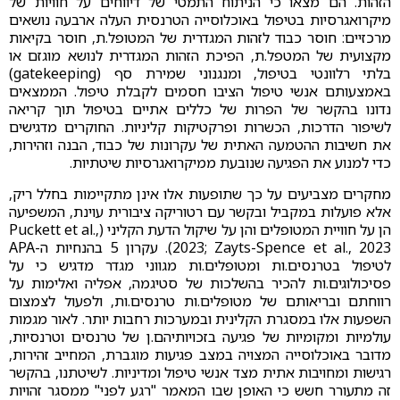
הזהות. הם מצאו כי הניתוח התמטי של דיווחים על חוויות של
מיקרואגרסיות בטיפול באוכלוסייה הטרנסית העלה ארבעה נושאים
מרכזיים: חוסר כבוד לזהות המגדרית של המטופל.ת, חוסר בקיאות
מקצועית של המטפל.ת, הפיכת הזהות המגדרית לנושא מוגזם או
בלתי רלוונטי בטיפול, ומנגנוני שמירת סף (gatekeeping)
באמצעותם אנשי טיפול הציבו חסמים לקבלת טיפול. הממצאים
נדונו בהקשר של הפרות של כללים אתיים בטיפול תוך קריאה
לשיפור הדרכות, הכשרות ופרקטיקות קליניות. החוקרים מדגישים
את חשיבות ההטמעה האתית של עקרונות של כבוד, הבנה וזהירות,
כדי למנוע את הפגיעה שנובעת ממיקרואגרסיות שיטתיות.
מחקרים מצביעים על כך שתופעות אלו אינן מתקיימות בחלל ריק,
אלא פועלות במקביל ובקשר עם רטוריקה ציבורית עוינת, המשפיעה
הן על חוויית המטופלים והן על שיקול הדעת הקליני (Puckett et al.,
2023; Zayts-Spence et al., 2023). עקרון 5 בהנחיות ה-APA
לטיפול בטרנסים.ות ומטופלים.ות מגווני מגדר מדגיש כי על
פסיכולוגים.ות להכיר בהשלכות של סטיגמה, אפליה ואלימות על
רווחתם ובריאותם של מטופלים.ות טרנסים.ות, ולפעול לצמצום
השפעות אלו במסגרת הקלינית ובמערכות רחבות יותר. לאור מגמות
עולמיות ומקומיות של פגיעה בזכויותיהם.ן של טרנסים וטרנסיות,
מדובר באוכלוסייה המצויה במצב פגיעות מוגברת, המחייב זהירות,
רגישות ומחויבות אתית מצד אנשי טיפול ומדיניות. לשיטתנו, בהקשר
זה מתעורר חשש כי האופן שבו המאמר "רגע לפני" ממסגר זהויות