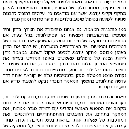
המאמר עורר בנו דאגה, מאחר ולמיטב שיקול דעתנו המקצועי, זיהינו
בו אי דיוקים, מסגור חלקי של הסוגייה, וחוסר בהתייחסות למידע
מחקרי וקליני עדכני, אשר אנו מודאגים כי עלולים להוביל להבנות
שגויות ולפגיעה בטיפול מיטיב בילדים.ות ונוער טרנסי ומגוון מגדר.
כמו כותבי.ות המאמר, גם אנחנו מזהים.ות את הצורך בדיון זהיר
ומעמיק בהתערבויות רפואיות או פסיכולוגיות בגיל צעיר. אנו
סבורים.ות כי דווקא בשל חשיבות הנושא, ההשפעה ארוכת-הטווח של
הטיפולים והפגיעוּת של האוכלוסייה המעורבת, יש לנהל את הדיון
באופן מבוסס מחקר עדכני. למיטב שיקול דעתנו, במאמר ניתן
לזהות הצגה של טיפולים מאששים באופן המדגיש בעיקר את
פוטנציאל הסיכון הגלום בהם. בתוך מסגור זה, אנו מתרשמים כי
חוויית הזהות של ילדים.ות ונוער טרנסיים.ות נבחנת לעיתים מתוך
נקודת מוצא המטילה ספק בלגיטימיות שלה או קוראת אותה דרך
עדשה פתולוגית. בהמשך המאמר הנוכחי נבקש להסביר מדוע אנו
טוענים טענה זו.
מאמר זה נכתב מתוך ניסיון רב שנים במחקר ובעבודה עם ילדים.ות,
נוער והורים המתמודדים עם סוגיות של זהות מגדרית. אנו מכירים.ות
מקרוב את המפגש האנושי והקליני עם זהויות מגדר מגוונות, את
המחקר בתחום, את ההיבטים ההתפתחותיים הרלוונטיים, ואת
המורכבות של שאלות זהות, בריאות נפש, תמיכה והכרה. מתוך
עמדה זו, אנו שואפים.ות לנהל שיח ביקורתי ורגיש על ממשקיה של