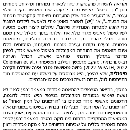
וקריאה להשהות פרקטיקות שהן לכאורה נמהרות ומזיקות. ניסוחים
כגון "כך, טיפול מאשש מגדר למעשה אינו מאפשר חקירה וגילוי
עצמי...", או "מעביר מסר שרק התערבות חיצונית קונקרטית תפתור
את הבעיה...", או "[יש] לאשרר באופן מידי ולאפשר לילדים להוביל
כדי להגיע למטרות המגדריות שלהם", עלולים ליצור רושם מוטעה
לפיו טיפול מאשש מגדר כולא את הילד.ה בתוך מסלול שאין ממנו
חזרה, מבלי להכיר בכך שמדובר בבחירה תהליכית, מותאמת
פרטנית, ובעלת נקודות עצירה מובנות. לטענתנו, הניסוחים הללו
אינם תואמים את ההנחיות המקובלות בטיפול מאשש מגדר, לפיהן
מדובר בתהליך הדרגתי, מותאם אישית, הכולל הערכה
רב-מערכתית, מעקב מתמשך ושילוב המשפחה (Coleman et al.,
2022; WPATH, 2022).
גישה מאששת מגדר אינה שוללת חקירה
טיפולית
, אלא להיפך, היא מבוססת על דיאלוג עם המטופל.ת תוך
התייחסות לגיל, בגרות רגשית וצרכים פסיכו-חברתיים.
בנוסף, בתיאור הטיפולים להתאמה מגדרית במאמר "רגע לפני" לא
נעשה שימוש במונחים המקובלים בטיפול רגיש מגדר. לדוגמה,
הורמונים מאששי מגדר מכונים בו "הורמונים של המין האחר" או
"הורמונים של המין השני", מבלי לדון בבחירה בשימוש במונחים אלה
ובמשמעויותיהם. יתרה מכך, למיטב הבנתנו המקצועית, אופן הצגת
הממצאים המחקריים בתחום הינו לוקה בהטיה. המאמר "רגע לפני"
פותח באמירה כללית על שכיחות הדיווחים על מצוקה מגדרית ורצון