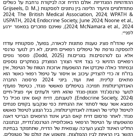
ההזדהויות המגדריות. אולם הדו״ח זכה לביקורת נרחבת על כשלים
מתודולוגיים והיעדר הלימה בין נתונים למסקנות (Grijseels, D. M.,
2024; The British Medical Association, 2024; WPATH &
USPATH, 2024; Endocrine Society, June 2024; Noone et al.,
2024; McNamara et al., 2024), שאינם מוזכרים במאמר ״רגע
לפני״.
אף שהדו''ח מציג טענות מתונות לכאורה, בפועל, מסקנותיו עודדו
להפסקה גורפת של טיפולים רפואיים חיונים, לא רק לנוער טרנסי
אלא גם לטרנסים.ות בוגרים.ות (Dodd, 2025). מספר גופים
רפואיים הדגישו כי בצד זיהוי הצורך המוצדק במחקרים נוספים
ובמיוחד כאלה שיבדקו את ההשפעות ארוכות הטווח של הטיפול, אין
בדו"ח זה כדי להצדיק עיכוב או איסור על טיפול רפואי כאשר הוא
מתאים קלינית. זאת ועוד, ביוני 2024 פרסמה החברה
האנדוקרינולוגית תמיכה בטיפולים מאששי מגדר, כטיפול מועדף
לנוער טרנסג'נדר ומגוון-מגדר שהוא חיוני ולעתים אף מציל-חיים
(Endocrine Society, 2024). לטענתם, דו״ח קאס אינו מכיל כל
ממצא אשר עשוי לסתור את ההנחיות כפי שנקבעו בקווים מנחים
לטיפול קליני של האגודה לאנדוקרינולוגיה, בכל הנוגע לטיפול מאשש
מגדר. לאחר פרסום דו״ח קאס הביע איגוד הרופאים הבריטי דאגה
מהשפעתו על הטיפול הרפואי באוכלוסייה הטרנסג'נדרית, ובתגובה
החליט האיגוד לבצע הערכה עצמאית של הדו״ח, שתתמקד בבחינת
הקשר בין הראיות לבין ההמלצות, ותשמע את קולם של מטופלים,