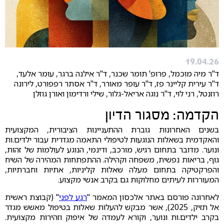
19.04.26
ד"ר מיה מוכמל, פרופ' תומר שכנר, ד"ר אילנה ברגר, עומר אלעד,
ד"ר עירית קליינר פז, ד"ר עופר מאורר, ד"ר אסתר רפפורט, לירונה
רוזנטל, רני לוי, ד"ר נוגה אריאל-גלור, שילי ורדימון ואורן גוזלן
הקדמה: מסגור הדיון
בשנים האחרונות גוברת ההתעניינות הציבורית, המקצועית
והאקדמית בשאלות הנוגעות לטיפולי התאמה מגדרית עבור ילדים.ות
ונוער. מדובר בתחום רגיש, מורכב, ודינמי, הנוגע לעולמות של זהות,
גוף, בריאות נפשית, משפחה וקהילה. ההתפתחות המהירה של השיח
והפרקטיקה בתחום מעלה שאלות קליניות, אתיות וחברתיות,
המעוררות לעיתים מחלוקות גם בקרב אנשי מקצוע.
לאחרונה פורסם באתר אלכסון המאמר "
רגע לפני
" (קבוצת ראשית
אל תזיק, 2025), אשר מבקש להעלות שאלות בטיפול מאשש מגדר
בקרב ילדים.ות ונוער, וקורא לעמדה של איפוק וזהירות מקצועית.