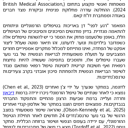
משפחות ואנשי מקצוע בתחום (British Medical Association,
2024). ההחלטה עוררה מחלוקת פנימית וביקורת מצד חברים
באגודה וממחברת דו"ח קאס.
המאמר "רגע לפני" דן באריכות בטיפולים הורמונליים וניתוחים
להתאמה מגדרית. בדיון מודגשים הסיכונים והסיבוכים של הטיפולים
הללו, באופן שלטעמנו מחזק את המסר כי יש להשהות טיפולים אלה
כשמדובר בילדים.ות ונוער. לדעתנו, זהו תיאור מוטה שעלול ליצור
אפקט של הפחדה, ואינו מתייחס למכלול מחקרים אמפיריים חוזרים
המצביעים על תועלת משמעותית לבריאות הנפשית של בני נוער
שעברו טיפולים אלו, ותומכים בתפיסה שעשויה להיות נחיצות
רפואית ואף חשיבות קריטית לזמינות טיפול רפואי מותאם מגדר
לשיפור הבריאות הנפשית ולהפחתת סיכון אובדני בקרב צעירים.ות
טרנסג'נדרים.ות.
לדוגמה, במחקר שנערך על ידי צ'ן ואחרים (2023 ,.Chen et al)
נמצא כי לאחר שנתיים של טיפול הורמונלי ניכרו ירידה ברמות
דיכאון
וחרדה ועלייה ברמת שביעות הרצון מהחיים והתפקוד החברתי
בנבדקים.ות. ממצאים דומים הוצגו במחקר של אולסון-קנדי ואחרים
(2025 .,Olson-Kennedy et al), שהראה שיפור משמעותי במצב
הרגשי של בני נוער טרנסג'נדרים 24 חודשים לאחר תחילת הטיפול
ההורמונלי, עם ירידה בעומס הנפשי ושיפור ברווחה הכללית. מחקר
נוסף (Tordoff et al., 2022) מצא כי גישה של מתבגרים.ות לטיפול