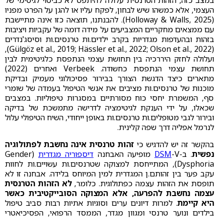
במצב כזה, הזהות הטרנסית עלולה להיתפס לא כביטוי לגיטימי של
העצמי, אלא כמשהו שיש לבחון, לפקח עליו או להגן על הפרט מפניו
(Holloway & Walls, 2025). להבנתנו, תוצאה כזו אינה מתיישבת
עם ממצאים מחקריים המצביעים על מידה דומה של עקביות ויציבות
בזהות ובהעדפות מגדריות בקרב ילדים.ות טרנסים.ות וסיסג'נדרים
(Gülgöz et al., 2019; Hässler et al., 2022; Olson et al., 2022),
ועלולה לחזק היררכיה בין תחושת עצמי הנתפסת כלגיטימית לבין
תחושת עצמי הנתפסת כחשודה. Verbeek ואחרים (2022)
מתארים כיצד הדגשת הצורך בבירור פסיכולוגי מעמיק ובדיקת
מוכנות של טרנסים.ות מציבים את אנשי הטיפול בעמדה של שומרי
סף, המשמרת יחסי כוח מסורתיים במסגרות טיפוליות. במצבים
שכאלו, על ידי הענקת לגיטימציה לדרישה מתמשכת של בדיקה
ובירור לגבי מטופלים.ות טרנסים.ות באופן ייחודי, השיח הטיפולי עלול
לנרמל אפליה דרך שפה קלינית.
בהקשר זה יש להדגיש כי
זהות טרנסית אינה נחשבת לפתולוגיה
נפשית
. ב-
-V מופיעה האבחנה
DSM
דיספוריה מגדרית
(Gender
Dysphoria), המתייחסת למצוקה שטרנסים.ות עשויים.ות לחוות
עקב פער בין זהותם.ן המגדרית למין המיוחס בלידה. אבחנה זו לא
תופסת את הזהות עצמה כפתולוגית. כלומר,
לא הזהות הטרנסית
עצמה נחשבת להפרעה, אלא המצוקה הסובייקטיבית כאשר
היא קיימת
. למרות דיונים ערים וסוגיות אתיות רבות סביב טיפול
בילדים ונוער טרנסי ומגוון מגדר, הממסד הרפואי, הפסיכיאטרי