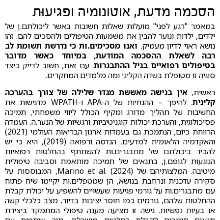
הסכמה מדעת, אוטונומיה ופגיעוּת
במאמר "רגע לפני" מועלות שאלות חשובות באשר ליכולתם.ן של
ילדים, ילדות ונוער להבין את משמעות הטיפולים ולהסכים להם. זהו
נושא ראוי לדיון מעמיק,
ואנו מסכימים.ות כי נדרשת תשומת לב
רבה לשאלת ההסכמה המודעת, במיוחד כאשר מדובר
בטיפולים רפואיים בגיל ההתבגרות
. עם זאת, חשוב לדייק כיצד
סוגיה זו מטופלת בשדה הקליני ומה מלמדים המחקרים.
ראשית,
אין בגישה מאששת מגדר שלילה של צורך בהערכה
קלינית
. להיפך – ההנחיות של ה-APA ו-WPATH מדגישות את
החשיבות של תהליך מדורג ומקיף הכולל ליווי משפחתי, תמיכה
פסיכולוגית, והערכת יכולות קוגניטיביות ורגשיות של הנער.ה. העמדה
הרווחת כיום, הנתמכת גם בעמדות ארגון הבריאות העולמי (2021)
והאקדמיה הלאומית למדעים, הנדסה ורפואה (2019), היא כי יש
להכיר ביכולתם של מתבגרים.ות להשתתף בהחלטות רפואיות
הנוגעות לגופם.ן, בתנאים של תמיכה מותאמת וסביבה טיפולית
מיטיבה. המלצותיהם של Marino et al. (2024), המבוססות על
סקירה עדכנית ונרחבת בנושא, הן שמטפלים.ות יקיימו שיח פתוח
עם מתבגרים.ות על גורמי פגיעוּת שעשויים להשפיע על יכולת קבלת
ההחלטות שלהם, גורמים כמו חוסר יציבות בדיור, מצב כלכלי קשה
או בעיות נפשיות. גישה זו מציעה מענה טיפולי המתמקד ביצירת