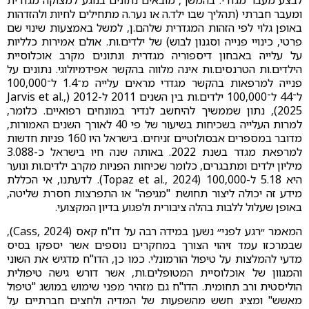
לבצע מעבר מגדרי. בהמשך, מובאים נתונים בנוגע למצוקה מגדרית
ומעבר חברתי (תהליך שבו ילד.ה או נער.ה מתחילים לחיות ולהזדהות
באופן גלוי לפי הזהות המגדרית שלהם.ן, למשל באמצעות שינוי שם
פרטי, כינויי פנייה וסגנון לבוש) של ילדים.ות. אולם אמירות כלליות
על עלייה באבחון דיספוריה מגדרית ונתונים מקרב אוכלוסיית
הילדים.ות הטרנסים.ות אינה מלווה בהקשר אפידמיולוגי. נתונים על
פנייה למרפאות בהקשר מגדרי מראים עלייה מ־1.4 ל־100,000
ל־44 ל־100,000 ילדים.ות בין השנים 2011 ל-2012 (Jarvis et al.,
2025), נתון שממשיך להיחשב לנדיר במונחים רפואיים. כלומר,
למרות העלייה בשכיחות בשיעור של פי 40 לאורך השנים האמורות,
מדובר במספרים אבסולוטיים זניחים. בישראל היו 160 פניות חדשות
למרפאת מגדר בשנת 2022. באותה שנה חיו בישראל כ-3.088
מיליון ילדים ומתבגרים, כלומר שכיחות הפניות מקרב ילדים.ות ונוער
היא 5.18 ל-100,000 (Topaz et al., 2024). לדעתנו, אי הכללת
מידע זה יכולה ליצור תחושת "מגיפה" או התפרצות חסרת שליטה,
באופן שעלול ללבות בהלה ציבורית ולפגוע בדיון המקצועי.
המאמר ״רגע לפני״ נשען במידה רבה על דו"ח קאס (Cass, 2024),
שבמרכזו עמד זיהוי הצורך במחקרים נוספים אשר יספקו בסיס
מדעי להמלצות על טיפול הורמונלי. כמו כן, הדו"ח מדגיש את השוני
והמגוון של אוכלוסיית המטופלים.ות, אשר דורש גישה טיפולית
הוליסטית ורב תחומית. הדו''ח גם מזהיר מפני שימוש במושג "טיפול
מאשש" ומציג חשש מהשפעות של המדיה ולחצים חברתיים על