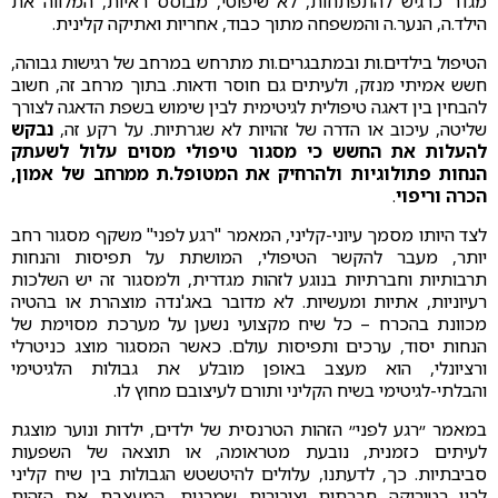
מגדר כרגיש להתפתחות, לא שיפוטי, מבוסס ראיות, המלווה את
הילד.ה, הנער.ה והמשפחה מתוך כבוד, אחריות ואתיקה קלינית.
הטיפול בילדים.ות ובמתבגרים.ות מתרחש במרחב של רגישות גבוהה,
חשש אמיתי מנזק, ולעיתים גם חוסר ודאות. בתוך מרחב זה, חשוב
להבחין בין דאגה טיפולית לגיטימית לבין שימוש בשפת הדאגה לצורך
שליטה, עיכוב או הדרה של זהויות לא שגרתיות. על רקע זה,
נבקש
להעלות את החשש כי מסגור טיפולי מסוים עלול לשעתק
הנחות פתולוגיות ולהרחיק את המטופל.ת ממרחב של אמון,
הכרה וריפוי
.
לצד היותו מסמך עיוני-קליני, המאמר "רגע לפני" משקף מסגור רחב
יותר, מעבר להקשר הטיפולי, המושתת על תפיסות והנחות
תרבותיות וחברתיות בנוגע לזהות מגדרית, ולמסגור זה יש השלכות
רעיוניות, אתיות ומעשיות. לא מדובר באג'נדה מוצהרת או בהטיה
מכוונת בהכרח – כל שיח מקצועי נשען על מערכת מסוימת של
הנחות יסוד, ערכים ותפיסות עולם. כאשר המסגור מוצג כניטרלי
ורציונלי, הוא מעצב באופן מובלע את גבולות הלגיטימי
והבלתי-לגיטימי בשיח הקליני ותורם לעיצובם מחוץ לו.
במאמר ״רגע לפני״ הזהות הטרנסית של ילדים, ילדות ונוער מוצגת
לעיתים כזמנית, נובעת מטראומה, או תוצאה של השפעות
סביבתיות. כך, לדעתנו, עלולים להיטשטש הגבולות בין שיח קליני
לבין רטוריקה חברתית וציבורית שמרנית, המעצבת את הזהות