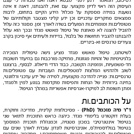
לסיכום, המאמר "רגע לפני" מבטא דאגה ואנו סבורות כי עצם
העיסוק הזה ראוי לדיון מקצועי. עם זאת, להבנתנו, דאגה זו אינה
נשענת במידה מספקת על מכלול הידע הקיים בתחום, לרבות
ממצאים מחקריים עדכניים וכן ידע קליני מצטבר וקולותיהם של
מטופלים.ות ומומחים.ות הפועלים בשדה לאורך זמן. מסגור כזה עלול
להוביל להצגה לא מאוזנת של טיפול מאשש מגדר ובכך הוא עלול
להבנתנו להגביר תחושות של בלבול, בדידות ולעיתים אף סיכון בקרב
צעירים טרנסים וא-בינריים.
לשיטתנו, טיפול מאשש מגדר מציע גישה טיפולית המכירה
בלגיטימיות של זהויות מגוונות, מחזיקה מורכבות גם בהיעדר תשובות
חד-משמעיות, ומזמינה הקשבה, כבוד הדדי ודיאלוג. לבסוף, ברצוננו
לשוב ולהדגיש המלצות למטפלים.ות העובדות עם מטופלים.ות
טרנסיים.ות: פנייה להדרכה מקצועית, למידה של ידע עדכני ורלוונטי,
בחינה בירותית של הנחות ותפיסות מוקדמות בנוגע למין ולמגדר,
ומתן תשומת לב למיקרו-אגרסיות אפשריות במהלך הטיפול.
על הכותבים.ות
ד"ר מיה מוכמל (PhD)
- פסיכולוגית קלינית, מדריכה וחוקרת,
בעלת דוקטורט בלימודי מגדר. כיהנה כראש התוכנית לתואר שני
בטיפול אינטגרטיבי במכון מטנויה, וכמנהלת תוכנית המוסמך
בטיפול בגולדסמית'ס, אוניברסיטת לונדון. עובדת לאורך שנים עם
מטופלים.ות להטב״קים ובני.ות משפחותיהם.ן. מחקריה עוסקים