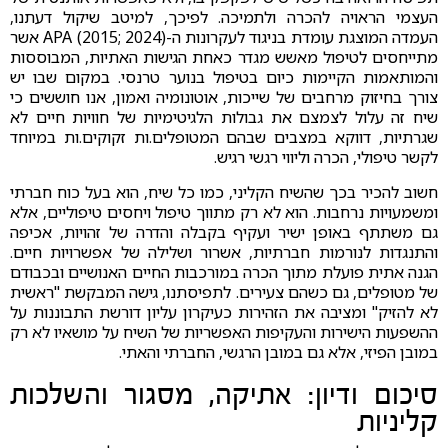
העצמי הראויה להכרה ולתמיכה. לפיכך, למיטב שיקול דעתנו,
העמדה המוצגת עומדת בניגוד לעקרונות ה-APA (2015; 2024) אשר
מתייחסים לטיפול מאשש מגדר כאחת הגישות האתיות, המבוססות
והמותאמות הקיימות כיום בטיפול בנוער טרנסי. במקום שבו יש
צורך בחיזוק מרחבים של שייכות, אוטונומיה ואמון, אנו חוששים כי
שיח זה עלול לצמצם את גבולות הלגיטימיות של חוויות חיים לא
שגרתיות, דווקא במצבים שבהם המטופלים.ות זקוקים.ות במיוחד
לקשר טיפולי, הכרה וליווי רגשי רגיש.
חשוב להכיר בכך שהשיח הקליני, כמו כל שיח, הוא בעל כוח חברתי
ומשמעויות נרחבות. הוא לא רק מתווך טיפול ויחסים טיפוליים, אלא
גם משתתף באופן ישיר ועקיף בקבלה והדרה של זהויות, אכיפה
והתנגדות לנורמות חברתיות, אשרור ושלילה של אפשרויות חיים.
הגנה אתית פועלת מתוך הכרה במורכבות החיים האנושיים ובכבודם
של מטופלים, גם כשהם צעירים. לתפיסתנו, גישה המבקשת "ראשית
לא להזיק" ומציבה את הזהירות כעיקרון עליון דורשת התבוננות על
ההשפעות הישירות והעקיפות האפשריות של השיח על מושאיו לא רק
במובן הפיזי, אלא גם במובן הרגשי, החברתי והאתי.
סיכום ודיון: אתיקה, מסגור והשלכות
קליניות