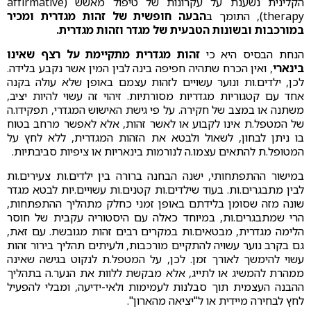
הקלינית נשענת על עקרונות של טיפול מאשש (affirmative
therapy), התומך ב
הבעה חופשית של זהות מגדרית ומכיר
במורכבות ובשונות הטבעית של מגדר וזהות מגדרית.
הנחת הבסיס היא כי
זהות מגדרית מתקיימת על רצף שאינו
בינארי
, ואין הכרח שתהיה חפיפה בינה לבין המין אשר נקבע בלידה.
לכן, ילדים.ות ונוער עשויים לזהות עצמם באופן שלא עולה בקנה
אחד עם קטגוריות מגדריות מסורתיות. זיהוי זה עשוי להיות יציב,
משתנה או במצב של חקירה. על פי גישת האישוש המגדרי, תפקידו.ה
של המטפל.ת אינו לקבוע או לאשר זהות, אלא לאפשר מרחב בטוח
בו ניתן לבחון, לשאול ולבטא את הזהות המגדרית, ללא לחץ על
המטופל.ת להתאים עצמו.ה לנורמות בינאריות או ציפיות סביבתיות.
במישור ההתפתחותי, ישנה הבחנה ברורה בין ילדים.ות צעירים.ות
לבין מתבגרים.ות. בעוד שילדים.ות קטנים.ות עשויים.יות לבטא מגדר
שונה מזה שסומן בלידתם באופן זמני כחלק מתהליך ההתפתחות,
הרי שמתבגרים.ות, במיוחד כאלה עם היסטוריה עקבית של חוסר
הלימה מגדרית, מבטאים.ות במקרים רבים זהות מגובשת. עם זאת,
גם בקרב נוער עשויה להתקיים מורכבות, ולעיתים תהליך בירור זהות
עשוי להימשך לאורך זמן. לכן, על המטפל.ת לנקוט בגישה שאינה
ממהרת להמשיג או לתייג, אלא מבקשת ללוות את הנער.ה בתהליך
ההבנה העצמית תוך סבלנות לעמימות ולאי-ידיעה, ומבלי להפעיל
לחץ לבחירה מיידית או ל"יציאה מהארון".