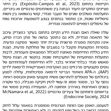
הקיימות בתחום (Expósito-Campos et al., 2023). בין היתר
מציינים החוקרים היעדר הבחנה בין משתתפים טרנסיים וא-בינריים,
התעלמות משלבים שונים של מעבר מגדרי, קושי בהשוואה בין גישות
טיפוליות שונות, וכן מחסור בנתונים בנוגע להשפעות ארוכות טווח
של טיפולים רפואיים להתאמה מגדרית.
עולה שאלה האם הצגת הידע הקיים בתחום בעיקר כמצדיק עיכוב
של התאמה מגדרית, ולא גם כתומך בגישה של מתן הכרה וסיוע,
אינה מקדמת מסגרת פרשנית ערכית יותר מאשר מסקנה מדעית.
בספרות המקצועית מקובל כי במצבים של מחלוקת מדעית, הצגת
הידע כוללת התייחסות מאוזנת למכלול הממצאים והעמדות, לרבות
התועלות המתועדות של התערבויות שונות. בהקשר זה, הצגת טיפול
מאשש מגדר כבלתי־אחראי בלבד, ללא התייחסות לעמדותיהם של
גופים מקצועיים מרכזיים כגון האקדמיה האמריקאית לרפואת ילדים
(AAP), ה-APA והאיגוד הבריטי לרפואה פסיכולוגית, עלולה לפגוע
ביכולתם של מטפלים להתרשם משיח מקצועי מאוזן ומבוסס ראיות.
נוסף על כך, מסגור מסוג זה עשוי להזין חקיקה מגבילה, כפי שקורה
בשנים האחרונות בארה״ב ומחוצה לה, המעמידה בסיכון ממשי את
בריאותם ורווחתם של צעירים טרנסיים (McNamara et al., 2022;
Endocrine Society, 2024).
לטעמנו, האופן שבו הזהות הטרנסית ממוסגרת במאמר עלול לחזק
תפיסה הרואה בה כשל שיש לפקפק בו, ולא כאפשרות אותנטית של