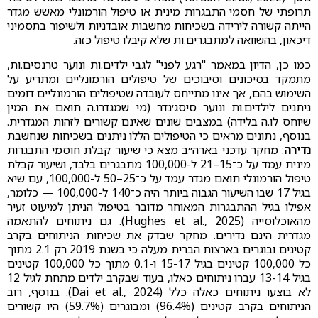
תרופתי של חסמי התבגרות מינית או טיפול הורמונלי מאשש מגדר
הייתה קשורה לירידה בשכיחות מחשבות אובדניות ולשיפור בתסמיני
דיכאון, בהשוואה למתבגרים.ות שלא קיבלו טיפול כזה.
כמו כן, הדיון במאמר "רגע לפני" לגבי ילדים.ות ונוער טרנסים.ות,
מתמקד בסיכונים וסיבוכים של טיפולים הורמונליים ומתריע על
השימוש בהם, אך אינו מתייחס לעובדה שטיפולים הורמונליים דומים
ניתנים לילדים.ות ונוער סיסג׳נדר (מי שמגדרו.ה תואם את המין
שיוחס לו.ה בלידה) במצבים שונים שאינם קשורים לזהות המגדרית.
בנוסף, נתונים מראים כי הטיפולים הללו ניתנים בשכיחות שנחשבת
נדירה
: מחקר עדכני בארה״ב מצא כי שיעור קבלת חוסמי התבגרות
מינית עמד על כ־15–21 ל-100,000 מתבגרים בלבד, ושיעור קבלת
טיפול הורמונלי תואם מגדר עמד על כ־25–50 ל-100,000, עם שיא
בגיל 17 שבו השיעור הגבוה ביותר היה כ־140 ל-100,000 — כלומר,
אפילו בגיל ההתבגרות המאוחר מדובר בטיפול הניתן למיעוט זעיר
מהאוכלוסייה (Hughes et al., 2025). גם ניתוחים להתאמה
מגדרית הינם נדירים. מחקר שבדק את שכיחות הניתוחים בקרב
קטינים ובוגרים בארצות הברית מעלה כי בשנת 2019 רק 2.1 מתוך
כל 100,000 קטינים בגיל 15-17 ו-0.1 מתוך כל 100,000 קטינים
בגיל 13-14 עברו ניתוחים כאלו, בעוד שבקרב ילדים מתחת לגיל 12
לא בוצעו ניתוחים כאלה כלל (Dai et al., 2024). בנוסף, רוב
הניתוחים בקרב קטינים (96.4%) ומבוגרים (59.7%) היו קשורים