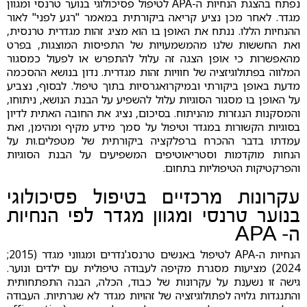
נפתח בהצגת הנחיות ה-APA לטיפול פסיכולוגי בנוער טרנסי ומגוון
מגדר. לאחר מכן נציע קריאה ביקורתית במאמר "רגע לפני" לאור
ההנחיות הללו. ננתח את האופן בו הוא מציג זהות מגדרית טרנסית,
ואת החששות שלנו מהמשמעויות של התפיסות המוצגות, בפרט
מהאפשרות כי אופן הצגה זה עלול להתפרש או לפעול כמסגור
המלווה בפתולוגיזציה של חוויות זהות מגדרית. נדון בנושא ההסכמה
מדעת באופן ביקורתי ובמיקרואגרסיות בתוך טיפול. לבסוף, נצביע
על האופן בו מסגור הסוגיות עלול להשפיע על הבנת הנושא, ניתוחו,
והמסקנות הנגזרות מהניתוח. בסיכום, נציג את החובה האתית לדיון
בסוגיות הקשורות במגדר וטיפול על סמך מידע מקיף ומהימן, ואת
עמדתו בדבר ההכרח ברפלקציה ביקורתית של מטפלים.ות על
הנחות מוקדמות וסטריאוטיפים המשפיעים על הבנת הסוגיות
והפרקטיקות הטיפוליות בתחום.
עקרונות מרכזיים בטיפול פסיכולוגי
בנוער טרנסי ומגוון מגדר לפי הנחיות
ה- APA
הנחיות ה-APA לטיפול באנשים טרנסג'נדרים ומגווני מגדר (2015;
2024) מציעות מסגרת מקיפה לעבודה טיפולית עם ילדים ונוער.
גישה זו נשענת על עקרונות של כבוד, הכלה, הבנה התפתחותית
והתנגדות גלויה לפתולוגיזציה של זהויות מגדר לא שגרתיות. העבודה