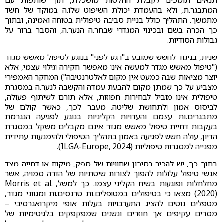
תנאים תומכים לקבלת החלטות מושכלת, תוך שותפות עם
המתבגר.ת, ולא בהעמדת יכולת השיפוט שלו.ה במוקד של חשד
מתמשך. התהליך כולל בניית סביבה טיפולית בטוחה ואמינה, ובתוך
כך הכרה בשם ובכינוי המגדרי שבחר.ה הנער.ה, והסבר ברור על
גבולות הסודיות.
שנית, בניגוד לחשש שמובע ב"רגע לפני" בנוגע לטיפול מאשש מגדר
("טיפול מאשש מגדר למעשה אינו מאפשר חקירה וגילוי עצמי, אלא
יוצר מציאות שבה כמעט אין מקום לאלטרנטיבה") המחקר האמפירי
מצביע על כך שמתן מקום להבעת עמדה והקשבה לנער.ה במסגרת
טיפולית אינו מוביל לבחירות חפוזות, אלא תורם לשיתוף פעולה,
לביסוס אמון ולתחושת שליטה. מעבר לכך, כאשר קולם של
מתבגרים.ות עצמם והעדויות הקליניות בנוגע לפגיעה הנגרמת
בעקבות דחיית טיפול מאשש מגדר אינם מקבלים משקל במסגרת
הדיון, עולה חשש לפגיעה באמון בתהליך הטיפולי ולהימנעות עתידית
מפנייה למסגרות טיפוליות (ILGA-Europe, 2024).
בתוך כך, יש להכיר בסיכון שחוויות של ספק, מיקוח או דחייה מצד
אנשי טיפול עלולות להפוך לצורות שיטתיות של הדרה סמויה, אשר
מחלחלות ופוגעות בשיח הקליני עצמו. כך למשל, Morris et al.
(2020) מצאו כי בטיפולים במטופלים.ות טרנסים.ות ומגווני מגדר,
מטפלים נוטים להציג התערבויות בעלות אופי מיקרואגרסיבי –
מסרים עקיפים אך חוזרים ונשנים שמפקפקים בלגיטימיות של