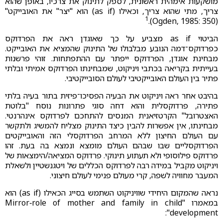
מושקעות אימהית ראשונית, לספק לתינוק את צרכיו, באופן שהוא
צריך, מתי שהוא צריך, וכאילו (as if) הוא "יצר" את האובייקט"
1
.
(Ogden, 1985: 350)
הביטוי as if מצביע על כך שאוגדן ראה את הפרדוקס
כפרדוקס־דמה הנובע מבלבולו של התינוק שהמציא את האובייקט.
מבחינת אוגדן, הפרדוקס ייפתר עם ההתפתחות. זוהי פרשנות
בעייתית בקריאה בכתבי ויניקוט, שמבחינתו הפרדוקס אמיתי ובלתי
פתיר בין העולם האובייקטיבי לעולם הסובייקטיבי.
בהיבט אחר ראה ויניקוט את הבעיה הפסיכו־פיזית בתור בעיה בלתי
פתירה, פרדוקסלית והוא דחה סוגי פתרונות נוסח "בלוטת
האצטרובל" הקרטזיאנית המנסים להתחכם לפרדוקס אינהרנטי.
מבחינתו, אין אפשרות להבין כיצד התינוק מצליח להמשיג ולתקשר
עם העולם החיצון ללא המרחב הפרדוקסלי הזה והאובייקטים
הפרדוקסליים שבו שבהם העולם מומצא ונמצא בה בעת. זהו
פרדוקס פילוסופי ולא תעתוע תינוקי. פרדוקס המציאה/הימצאות של
ויניקוט מקביל במידה רבה לפרדוקס הכללים של ויטגנשטיין ולשאלת
המעבר מחוויה לשפה, קרי מעולם פנימי לעולם חיצוני.
נראה שהמקום היחידי שוויניקוט השתמש בסייג הכאילו (as if) הוא
במאמרו "Mirror‑role of mother and family in child
development":