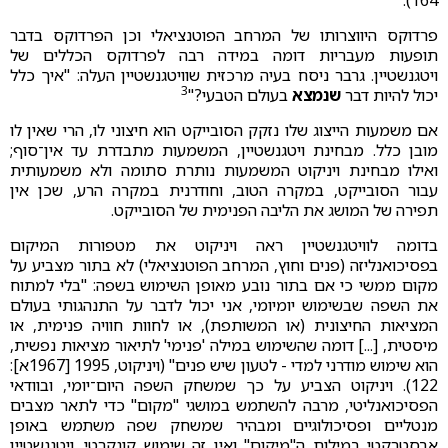
פרדוקס היווצרותו של המרחב הפוטנציאלי וכן הפרדוקס בדבר
תופעות מעבריות דומה במידה רבה לפרדוקס הכללים של
ויטגנשטיין. גרבר ניסח בעיה מרכזית שוויטגנשטיין העלה: "איך כלל
3
יכול להיות דבר
שנמצא
בעולם הטבעי?"
אם משמעות הייצוג שלו נזקק הסובייקט הוא חיצוני לו, הרי שאין לו
מובן כלל. מבחינת ויטגנשטיין, המשמעות מתבדרת עד אין־סוף;
ואילו מבחינת ויניקוט המשמעות נותרת סתומה ולא משמעותית
עבור הסובייקט, במקרה הטוב, וחודרנית במקרה הרע, שכן אין
תפירה של המושג את הליבה הפנימית של הסובייקט.
בדומה לוויטגנשטיין ראה ויניקוט את מטפורות המיקום
בפסיכואנליזה (פנים וחוץ, המרחב הפוטנציאלי) לא בתור מצביע על
מקום ממשי כי אם בתור נובע מאופן השימוש בשפה: "בלי למתוח
את השפה שבשימוש יומיומי, אני יכול לדבר על התנהגותי בעולם
המציאות החיצונית (או המשותפת), או לחוות חוויה פנימית, או
מיסטית, [...] דומה שהשימוש במילה 'פנימי' לתיאור מציאות נפשית,
הוא שימוש מודרני למדי - לטעון שיש פנים" (ויניקוט, 1995 [1967א]:
122). ויניקוט הצביע על כך שמשחק השפה היום־יומי, ובוודאי
הפסיכואנליטי, מרבה להשתמש במושגי "מקום" כדי לתאר מצבים
מנטליים ופסיכולוגיים ומבהיר שמשחק שפה משתמש באופן
אבסטרקטי במילות ה"מיקום" ואין זה שימוש קונקרטי. ויטגנשטיין