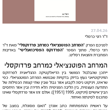
27.04.26
ד"ר רוני כרמלי
לפניכם הפרק "
המרחב הפוטנציאלי כמרחב פרדוקסלי
" מאת ד"ר
רוני כרמלי, מתוך הספר "
הפרדוקס הפסיכואנליטי
" באדיבות
המחברת והוצאת רסלינג.
המרחב הפוטנציאלי כמרחב פרדוקסלי
ייתכן שהבלבול המושגי בין הדיאלקטיקה ההגליאנית לפרדוקס
הוויניקוטיאני נעוץ בדיוק בדקויות שבנושא המרחב הפוטנציאלי. כפי
שראינו, ויניקוט ניסה לקבוע אזור גבול שבין שתי קצוות הכפילות של
התודעה העצמית, בין הליבה הפנימית הלא חדירה ובין אזור היחסים
הבין־אישיים (ויניקוט, 1995 [1951]). אולם זהו אזור פרדוקסלי שאינו
מתכנס לסינתזה ואיחוד.
על ראשית ההתפתחות כתב אוגדן: "האם מסוגלת, במצב של