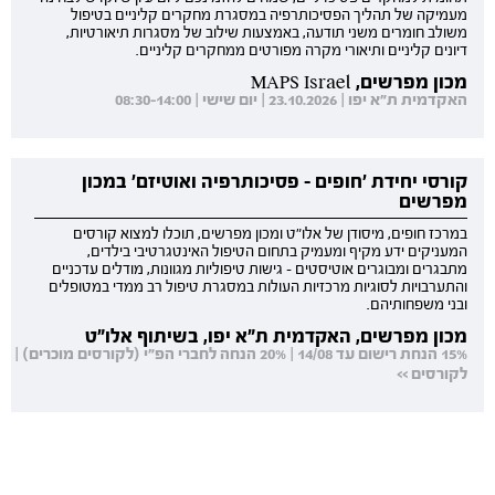
מעמיקה של תהליך הפסיכותרפיה במסגרת מחקרים קליניים בטיפול
משולב חומרים משני תודעה, באמצעות שילוב של מסגרות תיאורטיות,
דיונים קליניים ותיאורי מקרה מפורטים ממחקרים קליניים.
מכון מפרשים, MAPS Israel
האקדמית ת"א יפו | 23.10.2026 | יום שישי | 08:30-14:00
קורסי יחידת 'חופים - פסיכותרפיה ואוטיזם' במכון
מפרשים
במרכז חופים, מיסודן של אלו"ט ומכון מפרשים, תוכלו למצוא קורסים
המעניקים ידע מקיף ומעמיק בתחום הטיפול האינטגרטיבי בילדים,
מתבגרים ומבוגרים אוטיסטים - גישות טיפוליות מגוונות, מודלים עדכניים
והתערבויות לסוגיות מרכזיות העולות במסגרת טיפול רב ממדי במטופלים
ובני משפחותיהם.
מכון מפרשים, האקדמית ת"א יפו, בשיתוף אלו"ט
15% הנחת רישום עד 14/08 | 20% הנחה לחברי הפ"י (לקורסים מוכרים) |
לקורסים >>