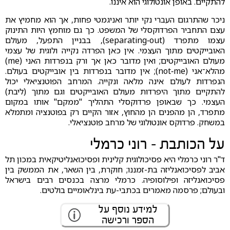
להתקיים. באופן אונטולוגי הוא איננו.
ניכר שהתרגום העברי נקי יותר ואניגמטי פחות, אך הוא מחמיץ את
עצם התחביר הפרדוקסלי של המשפט. כך גם מוחמץ היות התינוק
עצמו מתפרד (separating‑out), בבניין התפעל, מעולם
האובייקטים מתוך העצמי. אין כאן הפרדה נקייה ולוגית של עצמי
מעולם האובייקטים; ואין מדובר כאן אך ורק בנפרדות האני (me)
מהלא־אני (not‑me); אין מדובר בנפרדות בין אובייקטים בעולם.
הנפרדות לעולם אינה מלאה ונקייה. המרחב הפוטנציאלי יכול
להתקיים מתוך היפרדות מעולם האובייקטים וגם מתוך (ליבת)
העצמי. כך שבאופן פרדוקסלי התהליך "ממקם" אותו במקום
מתפרד, הן מהפנים הן מהחוץ, אזור הקיים רק בפוטנציה ומתמלא
במשחק. פרדוקס אונטולוגי של מרחב פוטנציאלי.
על הכותבת - רוני כרמלי
ד"ר רוני כרמלי היא פסיכולוגית קלינית ופסיכואנליטיקאית במכון תל
אביב לפסיכואנליזה בת-זמננו; חוקרת, בין השאר, את הממשק בין
פסיכואנליזה ופילוסופיה. כרמלי מרצה בכנסים רבים בישראל
ובעולם; פרסמה מאמרים בכתבי-עת בינלאומיים בולטים.
למידע נוסף על
הספר ורכישה