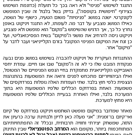
התנגד לשימוש "פנימי" ולא ראה בכך כל תועלת (כדוגמת השימוש
בצירוף "חיפושית בקופסה"), בדיוק בשל בלבול זה שבין המופשט
לקונקרטי. ישנה במושג "פנימיות" משום הטעיה, כישוף של השפה,
כאילו המושג מצביע על דבר מה. לעומתו, לא התנגד ויניקוט באופן
נחרץ כל כך, אך הדגיש שהשימוש ב"מקום" הוא מופשט ולא מצביע.
ויניקוט ניסה להרחיב את מושגי ה"מיקום" בשיח הפסיכואנליטי, ועל
כן זנח את המיקום הפנימי המקובל בזרם הקלייניאני ועבר לדבר על
"מיקום" אחר.
ההתנגדות העיקרית של ויניקוט להכברה בשימוש במושג פנים נבעה
מנקודת המבט שלו כי לא זה ה"מקום" שבו אנו חיים. עמדת יחסי
האובייקט הקלייניאנית מתמקדת בחיי הנפש הפנימיים של המטופל,
ואילו הביהוויוריזם מתכחש לפנים ורואה את המשמעות בהתנהגות
הנצפית כלפי חוץ בלבד. שתי העמדות האלה נופלות בפרדוקסים של
משמעות: האחת בפרדוקס הכללים שלפיו המשמעות היא בתוך
המערכת בלבד, ואילו האחרת בבעיית הכוללים שלפיו המשמעות
היא מחוץ למערכת.
מאחר שמדובר במיקום מופשט השתמש ויניקוט בפרדוקס של קיום
ואי־קיום בו־זמנית: "אני מעלה כאן לדיון ולבחינת ערכה כרעיון את
התזה, שמשחק יצירתי וחוויה תרבותית, ובכלל זה התפתחויותיהם
המתוחכמות ביותר, מקומם הוא
המרחב הפוטנציאלי
שבין התינוק
לאם. כוונתי
לתחום ההיפותטי הקיים (אבל יכול לא להיות קיים)