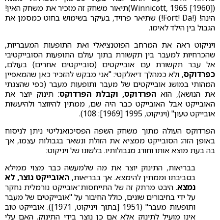
(Winnicott, 1965 [1960])תיאור משחק זה מזכיר את משחק האין!
הינה! (!Fort! Da!) שתיאר פרויד, בעיקר בשימוש בחוט כמסמן את
הגבול בין הילד לאימו.
ויניקוט ראה את המרחב הפוטנציאלי ואת התופעות המעבריות,
שהכרחיות למעבר בין תקשורת בתוך עולם התופעות הסובייקטיבי
אל עבר תקשורת עם אובייקטים (סובייקטים אחרים) בעולם,
כפרדוקס
, ולא כמהלך דיאלקטי: "אני מבקש להזכיר כאן שהמאפיין
המהותי במושג אובייקטים של מעבר ותופעות מעבר (כפי שהצגתי
את הנושא), הוא
הפרדוקס, וקבלת הפרדוקס
: תינוק יוצר את
האובייקט אבל האובייקט כבר היה שם, ממתין להיווצר ולהיעשות
אובייקט טעון" (ויניקוט, 1995 [1969]: 108).
הפרדוקס העולה מתוך משחק השפה הפסיכואנליטי ניתן לניסוח
באופן הזה: הסובייקט ממציא את הזולת ונשאר בגבולות עצמו, אך
בה בעת מוצא אותו וחורג מגבולותיו. בלשונו של ויניקוט:
בבריאות, התינוק יוצר את מה שלמעשה כבר מצוי ממילא
בסביבתו וממתין להימצא. אך בבריאות,
האובייקט נוצר, לא
נמצא
. היבט מרתק זה של התייחסות־אובייקט נורמלית נחקר
על ידי בחיבורים שונים, כולל החיבור על "אובייקטים של מעבר
ותופעות מעבר" (1951 [בתוך ויניקוט, 1971]). אובייקט טוב
אינו מועיל לתינוק אלא אם כן נוצר בידי התינוק. האם עלי