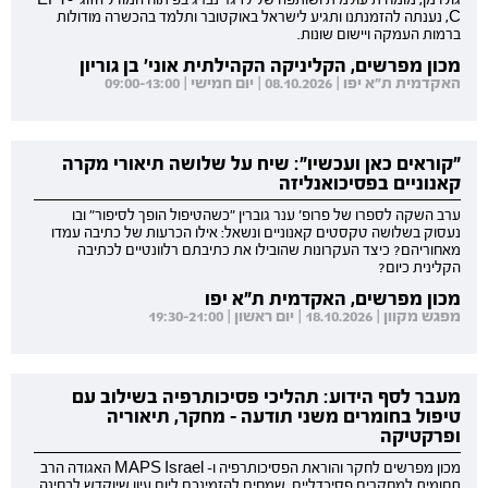
גולדמן, מומחית עולמית ושותפה של לז גרינברג בפיתוח המודל הזוגי EFT-
C, נענתה להזמנתנו ותגיע לישראל באוקטובר ותלמד בהכשרה מודולות
ברמות העמקה ויישום שונות.
מכון מפרשים, הקליניקה הקהילתית אוני' בן גוריון
האקדמית ת"א יפו | 08.10.2026 | יום חמישי | 09:00-13:00
"קוראים כאן ועכשיו": שיח על שלושה תיאורי מקרה
קאנוניים בפסיכואנליזה
ערב השקה לספרו של פרופ' ענר גוברין "כשהטיפול הופך לסיפור" ובו
נעסוק בשלושה טקסטים קאנוניים ונשאל: אילו הכרעות של כתיבה עמדו
מאחוריהם? כיצד העקרונות שהובילו את כתיבתם רלוונטיים לכתיבה
הקלינית כיום?
מכון מפרשים, האקדמית ת"א יפו
מפגש מקוון | 18.10.2026 | יום ראשון | 19:30-21:00
מעבר לסף הידוע: תהליכי פסיכותרפיה בשילוב עם
טיפול בחומרים משני תודעה - מחקר, תיאוריה
ופרקטיקה
מכון מפרשים לחקר והוראת הפסיכותרפיה ו- MAPS Israel האגודה הרב
תחומית למחקרים פסיכדליים, שמחים להזמינכם ליום עיון שיוקדש לבחינה