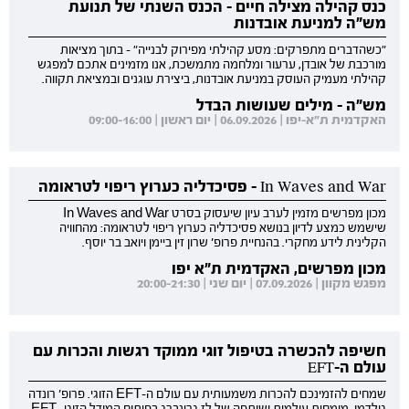
כנס קהילה מצילה חיים - הכנס השנתי של תנועת
מש"ה למניעת אובדנות
"כשהדברים מתפרקים: מסע קהילתי מפירוק לבנייה" - בתוך מציאות
מורכבת של אובדן, ערעור ומלחמה מתמשכת, אנו מזמינים אתכם למפגש
קהילתי מעמיק העוסק במניעת אובדנות, ביצירת עוגנים ובמציאת תקווה.
מש"ה - מילים שעושות הבדל
האקדמית ת"א-יפו | 06.09.2026 | יום ראשון | 09:00-16:00
In Waves and War - פסיכדליה כערוץ ריפוי לטראומה
מכון מפרשים מזמין לערב עיון שיעסוק בסרט In Waves and War
שישמש כמצע לדיון בנושא פסיכדליה כערוץ ריפוי לטראומה: מהחוויה
הקלינית לידע מחקרי. בהנחיית פרופ' שרון זין ביימן ויואב בר יוסף.
מכון מפרשים, האקדמית ת"א יפו
מפגש מקוון | 07.09.2026 | יום שני | 20:00-21:30
חשיפה להכשרה בטיפול זוגי ממוקד רגשות והכרות עם
עולם ה-EFT
שמחים להזמינכם להכרות משמעותית עם עולם ה-EFT הזוגי. פרופ' רונדה