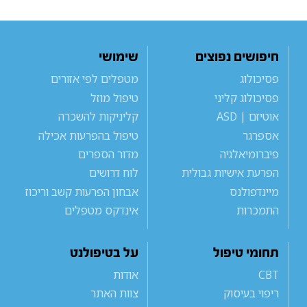
חיפושים נפוצים
שימושי
פסיכולוג
מטפלים לפי אזורים
פסיכולוג קליני
טיפול מוזל
אוטיזם | ASD
קליניקות להשכרה
אספרגר
טיפול בהפרעות אכילה
פיברומיאלגיה
מדור הספרים
הפרעת אישיות גבולית
לוח דרושים
מיינדפולנס
אבחון הפרעות קשב וריכוז
התמכרות
אינדקס מטפלים
תחומי טיפול
על בטיפולנט
CBT
אודות
ריפוי בעיסוק
צוות האתר