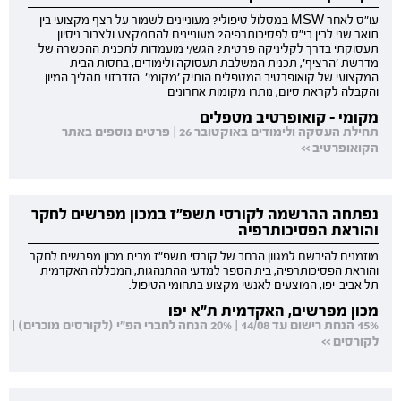
עו"ס לאחר MSW במסלול טיפולי? מעוניינים לשמור על רצף מקצועי בין
תואר שני לבין בי"ס לפסיכותרפיה? מעוניינים להתמקצע ולצבור ניסיון
תעסוקתי בדרך לקליניקה פרטית? הגש/י מועמדות לתכנית ההכשרה של
מדרשת 'הרציף', תכנית המשלבת תעסוקה ולימודים, בחסות הבית
המקצועי של קואופרטיב המטפלים הותיק 'מקומי'. הזדרזו! תהליך המיון
והקבלה לקראת סיום, נותרו מקומות אחרונים
מקומי - קואופרטיב מטפלים
תחילת העסקה ולימודים באוקטובר 26 | פרטים נוספים באתר
הקואופרטיב >>
נפתחה ההרשמה לקורסי תשפ"ז במכון מפרשים לחקר
והוראת הפסיכותרפיה
מוזמנים להירשם למגוון הרחב של קורסי תשפ"ז מבית מכון מפרשים לחקר
והוראת הפסיכותרפיה, בית הספר למדעי ההתנהגות, המכללה האקדמית
תל אביב-יפו, המוצעים לאנשי מקצוע בתחומי הטיפול.
מכון מפרשים, האקדמית ת"א יפו
15% הנחת רישום עד 14/08 | 20% הנחה לחברי הפ"י (לקורסים מוכרים) |
לקורסים >>