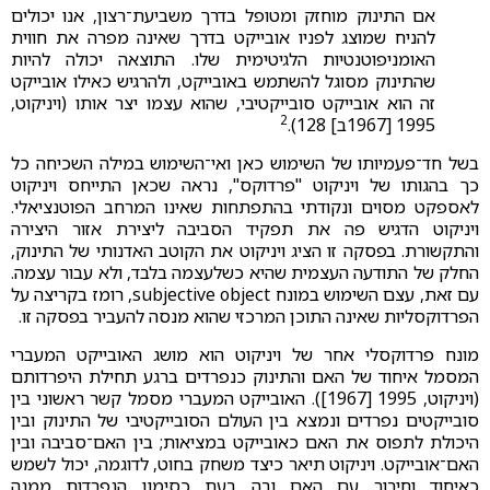
אם התינוק מוחזק ומטופל בדרך משביעת־רצון, אנו יכולים
להניח שמוצג לפניו אובייקט בדרך שאינה מפרה את חווית
האומניפוטנטיות הלגיטימית שלו. התוצאה יכולה להיות
שהתינוק מסוגל להשתמש באובייקט, ולהרגיש כאילו אובייקט
זה הוא אובייקט סובייקטיבי, שהוא עצמו יצר אותו (ויניקוט,
2
1995 [1967ב] 128).
בשל חד־פעמיותו של השימוש כאן ואי־השימוש במילה השכיחה כל
כך בהגותו של ויניקוט "פרדוקס", נראה שכאן התייחס ויניקוט
לאספקט מסוים ונקודתי בהתפתחות שאינו המרחב הפוטנציאלי.
ויניקוט הדגיש פה את תפקיד הסביבה ליצירת אזור היצירה
והתקשורת. בפסקה זו הציג ויניקוט את הקוטב האדנותי של התינוק,
החלק של התודעה העצמית שהיא כשלעצמה בלבד, ולא עבור עצמה.
עם זאת, עצם השימוש במונח subjective object, רומז בקריצה על
הפרדוקסליות שאינה התוכן המרכזי שהוא מנסה להעביר בפסקה זו.
מונח פרדוקסלי אחר של ויניקוט הוא מושג האובייקט המעברי
המסמל איחוד של האם והתינוק כנפרדים ברגע תחילת היפרדותם
(ויניקוט, 1995 [1967]). האובייקט המעברי מסמל קשר ראשוני בין
סובייקטים נפרדים ונמצא בין העולם הסובייקטיבי של התינוק ובין
היכולת לתפוס את האם כאובייקט במציאות; בין האם־סביבה ובין
האם־אובייקט. ויניקוט תיאר כיצד משחק בחוט, לדוגמה, יכול לשמש
כאיחוד וחיבור עם האם ובה בעת כסימון הנפרדות ממנה