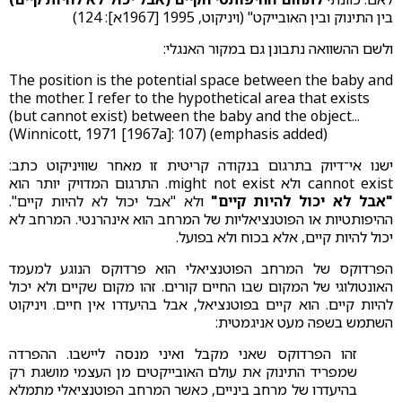
בין התינוק ובין האובייקט" (ויניקוט, 1995 [1967א]: 124)
ולשם ההשוואה נתבונן גם במקור האנגלי:
The position is the potential space between the baby and
the mother. I refer to the hypothetical area that exists
(but cannot exist) between the baby and the object...
(Winnicott, 1971 [1967a]: 107) (emphasis added)
ישנו אי־דיוק בתרגום בנקודה קריטית זו מאחר שוויניקוט כתב:
cannot exist ולא might not exist. התרגום המדויק יותר הוא
"אבל לא יכול להיות קיים"
ולא "אבל יכול לא להיות קיים".
ההיפותטיות או הפוטנציאליות של המרחב הוא אינהרנטי. המרחב לא
יכול להיות קיים, אלא בכוח ולא בפועל.
הפרדוקס של המרחב הפוטנציאלי הוא פרדוקס הנוגע למעמד
האונטולוגי של המקום שבו החיים קורים. זהו מקום שקיים ולא יכול
להיות קיים. הוא קיים בפוטנציאל, אבל בהיעדרו אין חיים. ויניקוט
השתמש בשפה מעט אניגמטית:
זהו הפרדוקס שאני מקבל ואיני מנסה ליישבו. ההפרדה
שמפריד התינוק את עולם האובייקטים מן העצמי מושגת רק
בהיעדרו של מרחב ביניים, כאשר המרחב הפוטנציאלי מתמלא