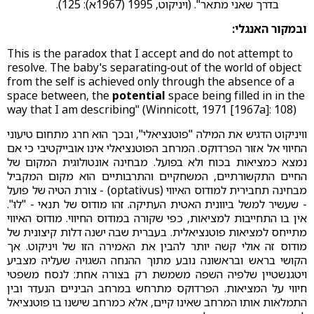
בדרך שאני מתאר". (ויניקוט, 1995 (1967א): 125).
ובמקור האנגלי:
This is the paradox that I accept and do not attempt to
resolve. The baby's separating‑out of the world of object
from the self is achieved only through the absence of a
space between, the
potential
space being filled in in the
way that I am describing" (Winnicott, 1971 [1967a]: 108)
וויניקוט הדגיש את המילה "פוטנציאלי", ובכך הוא חרג מתחום טיעוני
החיווי אל אזור הפרדוקס. המרחב הפוטנציאלי אינו אובייקטיבי כי אם
נמצא כמציאות בכוח ולא בפועל. מבחינה אונטולוגית המקום של
החיים התקשורתיים, המשחקיים והתרבותיים הוא מקום המקביל
מבחינה תחבירית למודוס האיווי (optativus) - צורת הטיה של פועל
- שעשיר למשל ביוונית האטית העתיקה. זהו מודוס של תנאי - "לוּ".
אין בו התחייבות למציאות, כפי שקורה במודוס החיווי. מודוס האיווי
מתייחס למציאות פוטנציאלית. בעברית שבה ישנה דלות קיצונית של
מודוס זה אולי קשה יותר להבין את האמירה הזו של ויניקוט. אך
הקושי בראש ובראשונה נובע מתוך ההנחה השגויה שעליה מצביע
ויטגנשטיין שלפיה השפה משמשת רק בצורה אחת: לנסח משפטי
חיווי על המציאות. הפרדוקס מתרחש במרחב הביניים הנעדר ובין
התמלאות אותו המרחב שאינו קיים, אלא כמרחב שישנו בו פוטנציאל