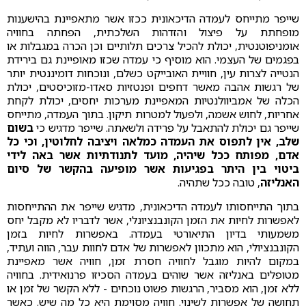
שייפר מתייחס לעמדה הדיכאונית ככזו אשר מתאפיינת בהישענות
מופחתת על פיצול והזדהות השלכתית, הפחתה בחוויה
אומניפוטנטית, יכולת להכיל צרכים תלותיים וכן הכרה במגבלות או
בפגמים של העצמי. הוא מוסיף כי עמדה שכזו מאופיינת גם בירידת
הנטייה לצרות עין, חוויית האובייקט כשלם, ונוכחות דומיננטית יותר
של רגשות אהבה מאשר דחפים ופנטזיות סאדו-מזוכיסטים, יכולת
הכלה של אמביוולנטיות המאפיינת מערכות יחסים, יכולת לקחת
אחריות, לחוש אשמה, ולפעול למטרות תיקון. בתוך העמדה, מתייחס
שייפר גם יכולת להתאבל על פרידה ולשאתה. שייפר מדגיש כי
בשום
שלב, אין לתפוס את העמדה כמלאה ויציבה לחלוטין, וכי כל
אדם, מפותח ככל שיהיה, מועד לתנודתיות אשר באה לידי
ביטוי בין היתר בפגיעות אשר מופיעה בהקשר של סיום
האנליזה
, טובה ככל שתהיה.
בתוך התייחסותו לעמדה הדיכאונית, מדגיש שייפר את ההתייחסות
לאפשרות לחיות את הזמן הקונבנציונלי, אשר לדבריו לא מקבל יחס
משמעותי בדיון התיאורטי בעמדה. באפשרות לחיות בזמן
הקונבנציולי, הוא מתכוון לאפשרות של אדם לחוות עבר, הווה ועתיד,
במקום להיות מוגבל לחוויה חסרת זמן, חוויה אשר מאפיינת
מטופלים באנליזה אשר שוהים בעמדה הסכיזו פרנואידית. בחוויה
ללא זמן, הוא מסביר, הרגשות פשוט נוכחים - ללא הקשר של זמן או
תחושה של אפשרות לשינוי. חוויה מסוימת היא כל מה שיש. כאשר