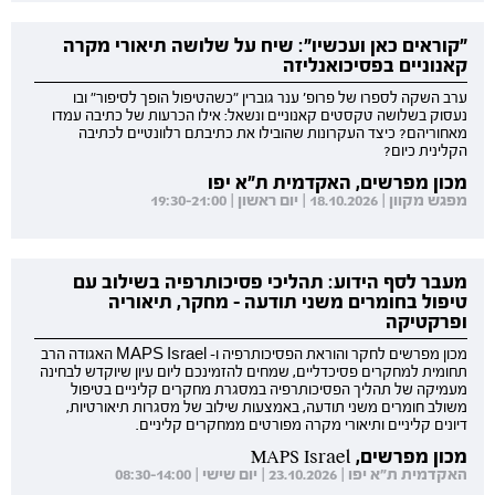
"קוראים כאן ועכשיו": שיח על שלושה תיאורי מקרה
קאנוניים בפסיכואנליזה
ערב השקה לספרו של פרופ' ענר גוברין "כשהטיפול הופך לסיפור" ובו
נעסוק בשלושה טקסטים קאנוניים ונשאל: אילו הכרעות של כתיבה עמדו
מאחוריהם? כיצד העקרונות שהובילו את כתיבתם רלוונטיים לכתיבה
הקלינית כיום?
מכון מפרשים, האקדמית ת"א יפו
מפגש מקוון | 18.10.2026 | יום ראשון | 19:30-21:00
מעבר לסף הידוע: תהליכי פסיכותרפיה בשילוב עם
טיפול בחומרים משני תודעה - מחקר, תיאוריה
ופרקטיקה
מכון מפרשים לחקר והוראת הפסיכותרפיה ו- MAPS Israel האגודה הרב
תחומית למחקרים פסיכדליים, שמחים להזמינכם ליום עיון שיוקדש לבחינה
מעמיקה של תהליך הפסיכותרפיה במסגרת מחקרים קליניים בטיפול
משולב חומרים משני תודעה, באמצעות שילוב של מסגרות תיאורטיות,
דיונים קליניים ותיאורי מקרה מפורטים ממחקרים קליניים.
מכון מפרשים, MAPS Israel
האקדמית ת"א יפו | 23.10.2026 | יום שישי | 08:30-14:00