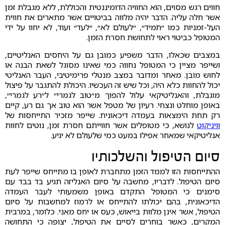
חווים רגש מסוים, הוא החוויה הדומיננטית והכוללת, ללא מגבלת זמן
אשר חלה עליה. הדבר יהיה מלווה בביטויים אשר מתארים את חווית
העל-זמניות כמו ״תמיד״, ״לעולם לא״, ״לעד״ ועוד, לא יחוו על ידי
המטופל כביטוי ראוי לתחושת חסרת הזמן.
במצבים שכאלו, הדבר משפיע כמובן גם על היחסים האנליטיים,
ושייפר מציין כי המטופל נחווה כמי שאינו מסוגל לשאת הבנה או
לחוש מובן. מאחר ומדובר במצב מנטלי פרימיטיבי, העבר האנליטי
יכול להחוות כלא היה, וכל שיש זה העכשיו. היכולת להתגבר על פיצול
מוגבלת, והאנליטיקאי עלול להפוך מ״טוב לגמרי״ ל״רע לגמרי״,
באופן מוחלט ונצחי. רעיון של מטפל אשר הוא טוב אך גם רע, קיים
רק תחת הימצאות בעמדה דיכאונית. שייפר מזכיר התייחסות של
וויניקוט
לנושא, כי מטופלים אשר חווייתם חסרת זמן, נוטים לחוות
אנליטיקאי שמאחר אפילו במעט כמי שלעולם לא יגיע.
סיום הטיפול והשלכותיו
ההתייחסות הזו לממד הזמן מתחברת לאופן בו מתייחס שייפר לעת
סיום הטיפול. לדבריו, מחשבה על סיום האנליזה תגיע בד בבד עם
סימנים כי המטופל התקדם באופן משמעותי לעבר העמדה
הדיכאונית, בהם יכולתו להתייחס או לרמוז למחשבות על סיום
הטיפול, אשר אינן מלוות בייאוש, כעס או יחס מאני. כלומר, במרבית
המקרים, כאשר בוחרים לסיים את הטיפול, יצופה כי התחושה