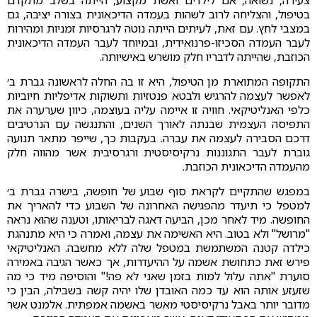
צעירה, נשואה, אם לילדים ואשת מקצוע, הייתה בשלב מתקדם
בטיפול, והצליחה לרוב לשהות בעמדה הדיכאונית בצורה יציבה, גם
במצבי לחץ. עם זאת, לעיתים הייתה נוטה לרגרסיות זמניות ומהירות
לעבר העמדה הסכיזו-פרנואידית, ובמיוחד לעבר העמדה הדיכאונית
הכוזבת, שהייתה לדבריו חלק מושרש באישיותה.
התקופה המתוארת מן הטיפול, היא זו בה החלה לראשונה גברת ב׳
לאפשר לעצמה להרגיש ולבטא פנטזיות ותשוקות אדיפליות חיוביות
כלפי האנליטיקאי. חוויה זו איימה עליה בעוצמה, כיוון שערערה את
התפיסה העצמית שבנתה לאורך השנים, והתנגשה עם הנרטיבים
דרכם הסבירה לעצמה את עברה. בעקבות כך, שייפר מתאר תנועה
גוברת לעבר התגוננות נרקיסיסטית ורגרסיבית אשר מהווה חלק
מהעמדה הדיכאונית הכוזבת.
במפגש שהתקיים לקראת סוף שבוע של חופשה, בישרה גברת ב׳
למטפל כי תיעדר מהפגישה האחרונה של השבוע כדי להאריך את
החופשה. מיד לאחר מכן, הביעה דאגה לבריאותו, וטענה שהוא נראה
"מרושל" ולא בטוב. היא האשימה את עצמה, ואמרה כי היא מתנהגת
כילדה קטנה המשתמשת במטפל שלה ללא מחשבה. האנליטיקאי
פירש זאת כתחושת אשמה על ההיעדרות, אך כאשר הגיבה באמירה
סוערת "אתה עלול למות בזמן שאני לא פה!" והוסיפה מיד כי מה
שזעזע אותה הוא עד כמה האובדן שלו יהיה קשה בשבילה, הבין כי
מדובר יותר באבל נרקיסיסטי מאשר באשמה אמפתית. אלמנט אשר