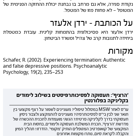
נקודת סגירה, אלא גם מרחב בו נבחנת יכולת ההחזקה הפנימית של
המטופל – לא פחות מזו של המטפל.
על הכותבת - ירדן אלעזר
ירדן אלעזר היא פסיכולוגית בהתמחות קלינית. עובדת כמטפלת
ביחידה לתגובות קרב של צה״ל ומשרד הביטחון.
מקורות
Schafer, R. (2002). Experiencing termination: Authentic
and false depressive positions. Psychoanalytic
Psychology, 19(2), 235–253
'הרציף': תעסוקה לפסיכותרפיסטים בשילוב לימודים
בקליניקה בפלורנטין
עו"ס לאחר MSW במסלול טיפולי? מעוניינים לשמור על רצף מקצועי בין
תואר שני לבין בי"ס לפסיכותרפיה? מעוניינים להתמקצע ולצבור ניסיון
תעסוקתי בדרך לקליניקה פרטית? הגש/י מועמדות לתכנית ההכשרה של
מדרשת 'הרציף', תכנית המשלבת תעסוקה ולימודים, בחסות הבית
המקצועי של קואופרטיב המטפלים הותיק 'מקומי'. הזדרזו! תהליך המיון
והקבלה לקראת סיום, נותרו מקומות אחרונים