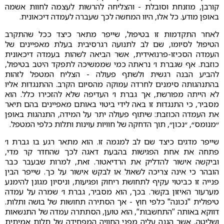
קורבן, מוזנחת וסובלת - והצליחה להרשות לעצמה לחוות אשמה
באופן מודע. כל אלו, היוו המחשה לכך שעברה לעמדה דיכאונית.
לאחר התקדמות זו בטיפול, שייפר מתאר כיצד ככל שהתקרב
הטיפול לסיומו, שם לב לתנועה רגרסיבית בעלת מאפיינים של
העמדה הסכיזו-פרנואידית, אשר הביאה לשהות בעמדה דיכאונית
כוזבת. אף שגברת ו׳ נראתה כמי שממשיכה לתפקד היטב בטיפול,
להביע הבנה רגשית ולשתף פעולה - הצליח המטפל לזהות
בהתנהגותה סימנים לחרדה עמוקה מהסיום הקרב. ההתנגדות אליו
לא הייתה מפורשת, אך גברת ו׳ העדיפה שלא להזכירו כלל. הוא
מסביר, כי התנגדות זו באה לידי ביטוי באותם מאפיינים בהם תיאר
את העמדה הכוזבת: שיתוף פעולה יתר על המידה, התנהגות באופן
״מנומס״, ״נכון״, תוך הדחקה של חוויות עוינות ותלות כלפי המטפל.
שייפר מדגים כיצד שם לב למגמה זו. הוא מתאר רגע בו גברת ו׳
פתחה את אחת הפגישות בהבעת דאגה לכך שהחדר קר מדי,
וביקשה אישור להדליק את הרדיאטור. זאת, למרות שבעבר כבר
הובהר כי אינה צריכה לשאול או לבקש אישור על כך. שייפר הבין
פנייה זו כביטוי עקיף לתחושת ריחוק ופגיעות, וניסיון מגונן להימנע
מערעור האיזון בקשר. בכך, הוא מסביר, גברת ו׳ שמרה על עמדה
טיפולית "נכונה" כלפי חוץ - אך הסתירה תחושות של בושה ותלות.
דווקא באותה ”התחשבות“, הוא טוען, הסתתרה עמדה של התנשאות
ושליטה, אשר הגנה עליה מפני החוויה המפחידה של תלות אמיתית