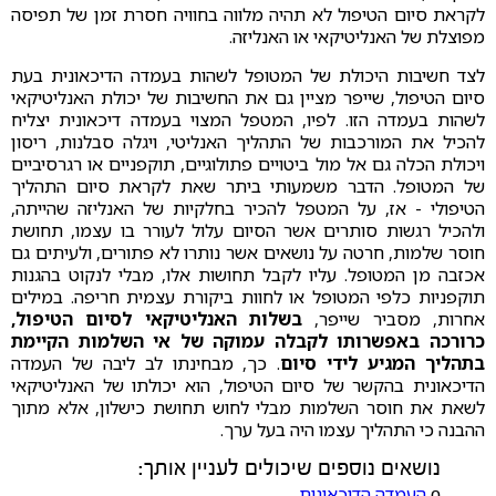
לקראת סיום הטיפול לא תהיה מלווה בחוויה חסרת זמן של תפיסה
מפוצלת של האנליטיקאי או האנליזה.
לצד חשיבות היכולת של המטופל לשהות בעמדה הדיכאונית בעת
סיום הטיפול, שייפר מציין גם את החשיבות של יכולת האנליטיקאי
לשהות בעמדה הזו. לפיו, המטפל המצוי בעמדה דיכאונית יצליח
להכיל את המורכבות של התהליך האנליטי, ויגלה סבלנות, ריסון
ויכולת הכלה גם אל מול ביטויים פתולוגיים, תוקפניים או רגרסיביים
של המטופל. הדבר משמעותי ביתר שאת לקראת סיום התהליך
הטיפולי - אז, על המטפל להכיר בחלקיות של האנליזה שהייתה,
ולהכיל רגשות סותרים אשר הסיום עלול לעורר בו עצמו, תחושת
חוסר שלמות, חרטה על נושאים אשר נותרו לא פתורים, ולעיתים גם
אכזבה מן המטופל. עליו לקבל תחושות אלו, מבלי לנקוט בהגנות
תוקפניות כלפי המטופל או לחוות ביקורת עצמית חריפה. במילים
אחרות, מסביר שייפר,
בשלות האנליטיקאי לסיום הטיפול,
כרורכה באפשרותו לקבלה עמוקה של אי השלמות הקיימת
בתהליך המגיע לידי סיום
. כך, מבחינתו לב ליבה של העמדה
הדיכאונית בהקשר של סיום הטיפול, הוא יכולתו של האנליטיקאי
לשאת את חוסר השלמות מבלי לחוש תחושת כישלון, אלא מתוך
ההבנה כי התהליך עצמו היה בעל ערך.
נושאים נוספים שיכולים לעניין אותך:
ο
העמדה הדיכאונית