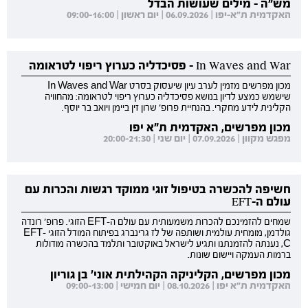
מש"ה - מילים שעושות הבדל
האקדמית ת"א-יפו | 06.09.2026 | יום ראשון | 09:00-16:00
In Waves and War - פסיכדליה כערוץ ריפוי לטראומה
מכון מפרשים מזמין לערב עיון שיעסוק בסרט In Waves and War
שישמש כמצע לדיון בנושא פסיכדליה כערוץ ריפוי לטראומה: מהחוויה
הקלינית לידע מחקרי. בהנחיית פרופ' שרון זין ביימן ויואב בר יוסף.
מכון מפרשים, האקדמית ת"א יפו
מפגש מקוון | 07.09.2026 | יום שני | 20:00-21:30
חשיפה להכשרה בטיפול זוגי ממוקד רגשות והכרות עם
עולם ה-EFT
שמחים להזמינכם להכרות משמעותית עם עולם ה-EFT הזוגי. פרופ' רונדה
גולדמן, מומחית עולמית ושותפה של לז גרינברג בפיתוח המודל הזוגי EFT-
C, נענתה להזמנתנו ותגיע לישראל באוקטובר ותלמד בהכשרה מודולות
ברמות העמקה ויישום שונות.
מכון מפרשים, הקליניקה הקהילתית אוני' בן גוריון
האקדמית ת"א יפו | 08.10.2026 | יום חמישי | 09:00-13:00