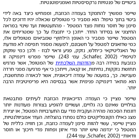
ביטויים של פנטזיות נרקסיסטיות ואומניפוטנטיות.
שייפר ממשיך להתמקד בעמדה הכוזבת, וממחיש כיצד באה לידי
ביטוי בתוך טיפול: הוא מסביר כי מטופלים שכאלה יהיו דרוכים לכל
סימן של חוסר נוחות מצד המטפל - מהתעטשות ועד שינוי במראה
החיצוני או בסידור החדר. ייתכן כי יתנצלו על כך שמטריחים את
המטפל. שייפר מסביר כי האופן ה״לחוץ״ שמביאים מטופלים אלו,
כמי שדואגים למטפל על חשבונם, למעשה מסגיר תפיסה לא מודעת
של האנליטיקאי כ״חלש, נזקק, פגיע וראוי לבוז - ולכן כמי שזקוק
לטיפול״ (Schafer, 2002, עמ׳ 243). שייפר מפרש דינמיקה זו
כנובעת במידה רבה מ
הזדהות השלכתית
של המטופל, אשר מרגיש
תחושת נזקקות, נחיתות, או קנאה, וייתכן כי אף מרגיעה מפני חרדה
מענישה. כך, במעטה של עמדה דיכאונית, אשר לכאורה מתחשבת,
הוא מתאר דינמיקה פנימית אשר בבסיסה היא פרימיטיבית הרבה
יותר.
שייפר מציין כי העמדה הדיכאונית הכוזבת לעיתים מתבטאת
בגילויים שאינם כה גלויים, ועשויים להופיע בצורות מעודנות יותר
דוגמת הסכמה מהירה ועקבית מדי עם התערבויות המטפל, או יצירת
מצג כאילו הקונפליקטים כולם נפתרו בהצלחה. העדר אמביוולנטיות,
מציין שייפר, עשוי להוות סימן לעמדה כוזבת, וכן חוויה כללית של
המטפל כי ״נדמה שיש יותר מדי איזון ופחות מדי חיכוך או חוסר
וודאות״ (Schafer, 2002, עמ׳ 244).