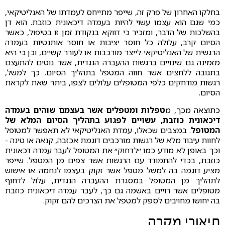
בחלקו האחרון של פרק זה, שייפר מתייחס לעמדתו של האנליטיקאי,
כמי שגם הוא עצמו עשוי להיות בעמדה דיכאונית כוזבת. הוא דן
בהשלכות של הדבר, ומזכיר כי דווקא בנקודת זמן זו בטיפול, כאשר
הסיום קרב, עלולה כל חוסר יציבות או חוסר אותנטיות בעמדה
הרגשית של האנליטיקאי לייצר מורכבות או לעורר קשיים, וכן כי היא
מזמינה גם שינויים ברגשות ההעברה הנגדית, אשר נוטים להתעצם
בתגובה ללחצים אשר חווה המטפל בתהליך הסיום. כך למשל,
רגשות מודחקים כלפי המטופלים עלולים לצפו, ביתר שאת לקראת
הסיום.
כתוצאה מכך, מ
טפלות ומטפלים אשר בעצמם שוהים בעמדה
דיכאונית כוזבת, עשויים לפגוע בתהליך הסיום המלא של
המטופל
. במצבים שכאלו, עמדת האנליטיקאי לא תאפשר למטופל
לחוות עיבוד מלא של רגשות מורכבים דוגמת אכזבה, קנאה או טינה -
וכך באופן לא מודע כמו ״לדחוק״ את המטופל לעבר עמדה דכאונית
כוזבת, בכדי להתמודד עם הרגשות אשר צפים מן המטפל. שייפר
מציע דוגמה בה למשל מטפל אשר זקוק בעצמו לנחמה או אישוש
לתהליך מן המטופל במסגרת ההעברה הנגדית, עלול לדחוף
מטופלים אשר רויים באשמה גם כך, לעבר עמדה דיכאונית כוזבת
בה יחושו מחויבים לספק למטפל את הצרכים להם זקוק.
תיאורי מקרה