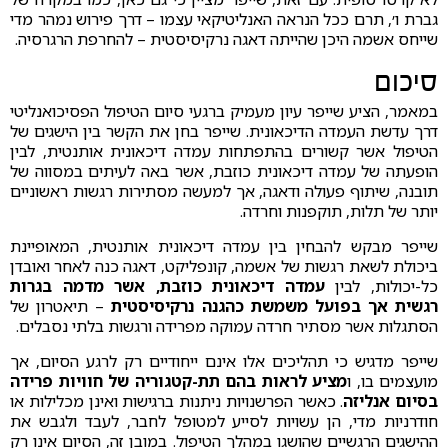
גברת ו׳, תרם ככל הנראה האנליטיקאי עצמו – דרך פירוש נמהר מדי
שייחס אשמה היכן שהייתה דאגה נרקיסיסטית – להחרפת הרגרסיה.
סיכום
במאמר, הציע שייפר עיון מעמיק ברגעי סיום הטיפול הפסיכואנליטי
דרך עדשת העמדה הדיכאונית. שייפר בחן את הקשר בין הישגים של
הטיפול אשר קשורים בהתפתחות עמדה דיכאונית אותנטית, לבין
הופעתה של עמדה דיכאונית כוזבת, אשר באה לעיתים במסווה של
תובנה, שיתוף פעולה ודאגה, אך למעשה מסתירות רגשות ראשוניים
יותר של תלות, תוקפנות וחרדה.
שייפר מבקש להבחין בין עמדה דיכאונית אותנטית, המאופיינת
ביכולת לשאת רגשות של אשמה, קונפליקט, דאגה כנה לאחר ואובדן
כל-יכולות, לבין
עמדה דיכאונית כוזבת, אשר מדמה בגרות
רגשית אך בפועל משמשת כהגנה נרקיסיסטית
– תיאטרון של
הסתגלות אשר מסתיר חרדה עמוקה מפרידה ורגשות בלתי נסבלים.
שייפר מדגיש כי תהליכים אלו אינם ייחודיים רק לרגע הסיום, אך
מועצמים בו, ו
מציע לראות בהם תת-קטגוריה של חוויות פרידה
בסיום אנליזה
. כאשר הפרשנויות ניתנות ברגישות ואינן מכלילות או
חודרניות מדי, הן עשויות לסייע למטופל לחבר, לעבד ולגבש את
ההישגים הרגשיים שהושגו במהלך הטיפול. במובן זה, הסיום אינו רק