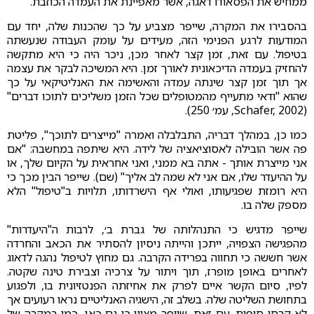
ממחיש את הפסאודו דאגה, אשר מאפיינת את העמדה הכוזבת.
בהסבירו את המקרה, שייפר מצביע על כך שהכנות שלה, יחד עם
המודעות לרגע הפנימי הזה, מעידים על עומק העבודה שנעשתה
בטיפול. עם זאת, זמן קצר לאחר מכן, ניכר היה כי היא מתקשה
להחזיק בעמדה הדיכאונית לאורך זמן. היא המשיכה לבקר את עצמה
אך תוך זמן קצר שינתה עמדה והאשימה את האנליטיקאי על כך
שהוא "ודאי מתעייף מהמטופלים שכל הזמן משליכים לתוכו דברים"
(Schafer, 2002, עמ׳ 250).
כמו כן, במהלך דבריה, התבלבלה ואמרה "מייצרים לתוכך", פליטת
פה אשר הובילה לאסוציאציה של לידה. היא שיתפה במחשבה: "אם
אני מייצרת אותך - אתה בא ממני, ואני אחראית על הקיום שלך, או
על ההיעדר שלו, אם אני לא שמה לב אליך" (שם). שייפר הבין מכך כי
היא רומזת שפגיעותו, ואולי אף הישרדותו, תלויות ב"טיפול" הלא
מספק שלה בו.
שייפר מדגיש כי התנהלותה של גברת ב׳, לרבות ה"היעדרות"
מהפגישה הצפויה, ייתכן והייתה ניסיון להסתיר את הכאב והחרדה
אשר חששה כי תחווה בפרידה הקרבה. גם מחוץ לטיפול נהגה לדאוג
לאחרים באופן מופרז, תוך ויתור על צרכיה וצבירת טינה שקטה.
לפיו, סיום הקשר איים לפרק את אחיזתה הפנטזיונית בו, ולפגוע
בתחושת השליטה שלה. בשלב זה, הישגיה האנליטיים נראו רעועים אך
לא קרסו סופית. עם זאת, שייפר מציין כי גם כאן, כמו במקרה של