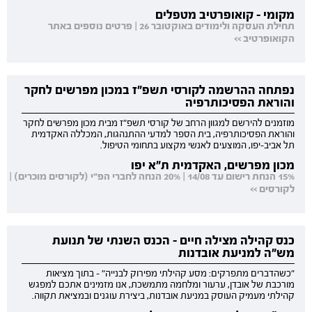
מקומי - קואופרטיב מטפלים
תחילת העסקה ולימודים באוקטובר 26 | פרטים נוספים באתר
הקואופרטיב >>
נפתחה ההרשמה לקורסי תשפ"ז במכון מפרשים לחקר
והוראת הפסיכותרפיה
מוזמנים להירשם למגוון הרחב של קורסי תשפ"ז מבית מכון מפרשים לחקר
והוראת הפסיכותרפיה, בית הספר למדעי ההתנהגות, המכללה האקדמית
תל אביב-יפו, המוצעים לאנשי מקצוע בתחומי הטיפול.
מכון מפרשים, האקדמית ת"א יפו
15% הנחת רישום עד 14/08 | 20% הנחה לחברי הפ"י (לקורסים מוכרים) |
לקורסים >>
כנס קהילה מצילה חיים - הכנס השנתי של תנועת
מש"ה למניעת אובדנות
"כשהדברים מתפרקים: מסע קהילתי מפירוק לבנייה" - בתוך מציאות
מורכבת של אובדן, ערעור ומלחמה מתמשכת, אנו מזמינים אתכם למפגש
קהילתי מעמיק העוסק במניעת אובדנות, ביצירת עוגנים ובמציאת תקווה.