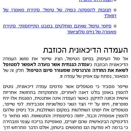
ο
תגובות להפסקה כפויה של טיפול: סקירת מאמרו של
דוואלד
ο
סיומי טיפול שאינם מוחלטים במבט התייחסותי: סקירת
מאמרה של ג׳ויס סלוצ׳אוור
העמדה הדיכאונית הכוזבת
אל מול העיסוק בסיום הטיפול, הציג שייפר את מושג העמדה
הדיכאונית הכוזבת כ
עמדה הגנתית אשר נועדה לאפשר למטופל
לשאת את החרדה והרגרסיה שמעורר סיום הטיפול
. חלק זה של
המאמר, נפתח עם אפיון של עמדה זו.
שייפר מסביר כי מטופלים אשר מדמים עמדה דיכאונית, נוטים
להפגין באופן בולט דאגה לאחרים, והתמקדות בתחושת אחריות
אישית וכוונה לתיקון. כאשר העמדה אינה אותנטית, הפגנות אלו יהיו
מופרזות, ויחוו על ידי הצד השני כפולשניות ומכבידות. לפי שייפר,
מטופלים אלו יפגינו השתלטות במקום השתלבות, וכל ניסיון שלהם
להפגין אמפתיה וכבוד, יחווה כסימפתיה והתנשאות. הוא מתאר כי
הדינמיקה הבינאישית שהם יוצרים, מאופיינת בריכוז עצמי ומבהירה
כי ברמה לא מודעת הם מחפשים ביטחון, אולם הדבר מתרחש דרך