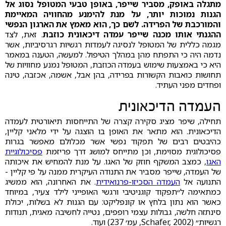
מתגלה באופק, מסביר שייפר, באופן טבעי המטופל נסוג אל
הגנות נמוכות יותר, על מנת להימנע מהחוויה המאיימת
והמורכבת של הפרידה. לשם כך, הוא מאמץ את הארגון הנפשי
ההגנתי אותו מכנה שייפר עמדה דיכאונית כוזבת
. זאת, לצד
מגמה כללית של המטופל לנסיגה לעמדות רגשיות רגרסיביות, אשר
נדמה היה כי התפתח מהן במהלך הטיפול. למעשה, הטענה במאמר
היא כי באמצעות שימוש בעמדה הכוזבת, המטופל נמנע מחוויות של
תחושות כואבות הקשורות בפרידה, בהן אבל, אשמה, אכזבה, טינה
ופחדים מפני העתיד.
העמדה הדיכאונית
תחילה, שיפר מציג סקירה קצרה של התייחסות תיאורטית לעמדה
הדיכאונית. הוא מתאר את האופן בו הוצגה על ידי מלאני קליין,
כהיבטים רבים של תפקוד נפשי אשר מכלולם מאפשר בגרות
פסיכולוגית מסוימת, וכן מתייחס למושג דרך פריזמת
פסיכולוגיית
האגו
, כמצב המשקף חוזק של האגו. על מנת להמחיש את איכותה
של העמדה, שייפר מסביר את התנודה העיקרית ממנה על פי קליין -
התנועה אל
העמדה הסכיזו-פרנואידית
. את האחרונה, הוא ממשיג
כמתאימה ל״תפקוד קוגניטיבי ורגשי האופייני לילד צעיר, במיוחד
כאשר הוא נתון בלחץ או קונפליקט: עם הגנות לא בשלות, יכולת
סינתזה חלשה, גבולות עצמי רופפים, נטייה לחשיבה מאגית, תנודות
רגשיות״ (Schafer, 2002, עמ׳ 237) ועוד.