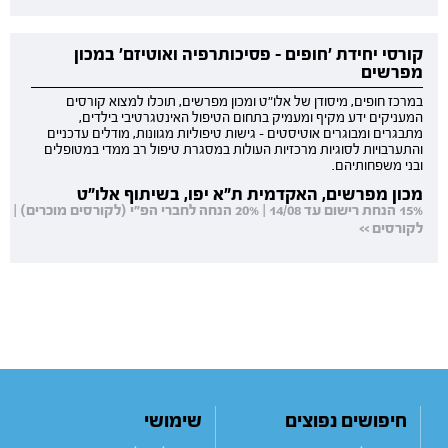
קורסי יחידת 'חופים - פסיכותרפיה ואוטיזם' במכון
מפרשים
במרכז חופים, מיסודן של אלו"ט ומכון מפרשים, תוכלו למצוא קורסים
המעניקים ידע מקיף ומעמיק בתחום הטיפול האינטגרטיבי בילדים,
מתבגרים ומבוגרים אוטיסטים - גישות טיפוליות מגוונות, מודלים עדכניים
והתערבויות לסוגיות מרכזיות העולות במסגרת טיפול רב ממדי במטופלים
ובני משפחותיהם.
מכון מפרשים, האקדמית ת"א יפו, בשיתוף אלו"ט
15% הנחת רישום עד 14/08 | 20% הנחה לחברי הפ"י (לקורסים מוכרים) |
לקורסים >>
חיפושים נפוצים
שימושי