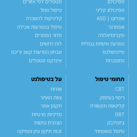
פסיכולוג
מטפלים לפי אזורים
פסיכולוג קליני
טיפול מוזל
אוטיזם | ASD
קליניקות להשכרה
אספרגר
טיפול בהפרעות אכילה
פיברומיאלגיה
מדור הספרים
הפרעת אישיות גבולית
לוח דרושים
מיינדפולנס
אבחון הפרעות קשב וריכוז
התמכרות
אינדקס מטפלים
תחומי טיפול
על בטיפולנט
CBT
אודות
ריפוי בעיסוק
צוות האתר
קלינאות תקשורת
תקנון אתר
DBT
מדיניות פרטיות
ביופידבק
הצהרת נגישות
טיפול משפחתי
זכות תיקון עיון ומחיקה