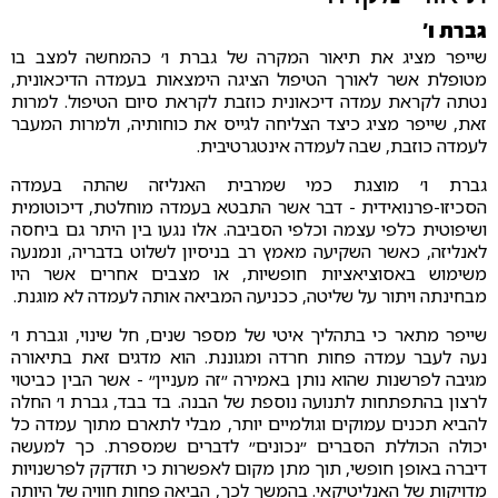
גברת ו׳
שייפר מציג את תיאור המקרה של גברת ו׳ כהמחשה למצב בו
מטופלת אשר לאורך הטיפול הציגה הימצאות בעמדה הדיכאונית,
נטתה לקראת עמדה דיכאונית כוזבת לקראת סיום הטיפול. למרות
זאת, שייפר מציג כיצד הצליחה לגייס את כוחותיה, ולמרות המעבר
לעמדה כוזבת, שבה לעמדה אינטגרטיבית.
גברת ו׳ מוצגת כמי שמרבית האנליזה שהתה בעמדה
הסכיזו-פרנואידית - דבר אשר התבטא בעמדה מוחלטת, דיכוטומית
ושיפוטית כלפי עצמה וכלפי הסביבה. אלו נגעו בין היתר גם ביחסה
לאנליזה, כאשר השקיעה מאמץ רב בניסיון לשלוט בדבריה, ונמנעה
משימוש באסוציאציות חופשיות, או מצבים אחרים אשר היו
מבחינתה ויתור על שליטה, ככניעה המביאה אותה לעמדה לא מוגנת.
שייפר מתאר כי בתהליך איטי של מספר שנים, חל שינוי, וגברת ו׳
נעה לעבר עמדה פחות חרדה ומגוננת. הוא מדגים זאת בתיאורה
מגיבה לפרשנות שהוא נותן באמירה ״זה מעניין״ - אשר הבין כביטוי
לרצון בהתפתחות לתנועה נוספת של הבנה. בד בבד, גברת ו׳ החלה
להביא תכנים עמוקים וגולמיים יותר, מבלי לתארם מתוך עמדה כל
יכולה הכוללת הסברים ״נכונים״ לדברים שמספרת. כך למעשה
דיברה באופן חופשי, תוך מתן מקום לאפשרות כי תזדקק לפרשנויות
מדויקות של האנליטיקאי. בהמשך לכך, הביאה פחות חוויה של היותה