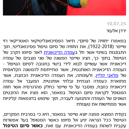
10.07.25
ירדן אלעזר
במאמרו ״חוויה של סיום״, תיאר הפסיכואנליטיקאי האמריקאי רוי
שייפר (1922-2018), את החוויה של סיום טיפול פסיכואנליטי, תוך
התבוננות בשינוי אשר חל ב
עמדה הדיכאונית
לאור סיומו הקרב של
הטיפול. בתוך כך, הציג שייפר המשגה של שני מצבים של עמדה
דיכאונית אשר עשויים לבוא לידי ביטוי בתגובה לסיום הטיפול -
העמדה הדיכאונית האותנטית, אשר מתייחסת להמשגה הקלאסית
של
מלאני קליין
, ולעומתה, את העמדה הדיכאונית הכוזבת, אשר
מתוארת כעמדה הגנתית ובלתי אותנטית. המעבר אל עמדה
דיכאונית כוזבת, מוסבר על פי שייפר כחלק מהרגרסיה אשר חווה
המטופל לקראת סיום הטיפול. במאמר, הוא מציג את ההיבטים
השונים של העמדה והתנועה לעברה, תוך שימוש בדוגמאות קליניות
אשר ממחישות את טענותיו.
נקודת המוצא ממנה יוצא שייפר במאמר, היא כי במרבית המקרים,
הטיפול ככל הנראה יגיע אל סיומו כאשר המטופל בעל אפשרות
עקבית לשהות בעמדה הדיכאונית. עם זאת,
כאשר סיום הטיפול