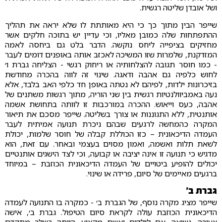
ושל אובדן שליטה רגשית.
שייפר הבין מתוך כך כי היא מאותתת לו שלא יראה את תהליך
ההתפתחות שלה כמובן מאליו, וכי עדיין יש בתוכה חלקים אשר
מחזיקים בציפייה ליחס נוקשה. הדבר בלט גם ביחסה לאמה
המזדקנת, שלמרות שזו המשיכה לאכזב אותה באופנים דומים לעבר
- כמו חוסר תגובה להצלחותיה או ריחוק רגשי - הצליחה גברת ו׳
לחוש כלפיה גם אהבה ודאגה. שינוי זה לווה בהכרה מחודשת
בזיכרונות ילדות, לפיהם לא נטתה באופן חד כלפי האב בלבד, אלא
נעה באמביוולנטיות רגשית בין שני הוריה, מתוך רגשות משתנים של
אהבה, כעס וייאוש. ההכרה במורכבות זו לוותה בתחושת אשמה
אותנטית, ללא התגוננות או צורך בשליטה. שייפר מסכם את תיאור
המקרה כהמחשה לרגעים שבהם ניכרת תנועה אמיתית לעבר
העמדה הדיכאונית – כזו הכוללת קבלה של חוסר שלמות, יכולת
לשאת תלות ואשמה, ואמון מסוים בעצמי ובאחר. עם זאת, הוא
מדגיש כי תנועה זו אינה יציבה או קבועה, וכי לצד הישגים אותנטיים
יכולים להופיע ביטויים של העמדה הדיכאונית הכוזבת – במיוחד
ברגעים מאיימים של סיום, פרידה או שינוי.
גברת ב׳
שייפר מציג מקרה נוסף, של הגברת ב׳ - כמקרה בו התנועה לעמדה
הדיכאונית הכוזבת עולה לקראת סיום הטיפול. גברת ב׳, אישה