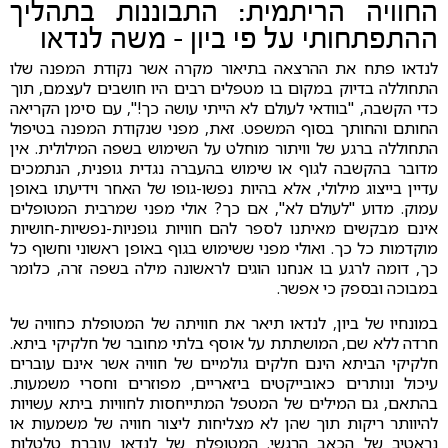
החוויה הריתמית: התבוננות בתהליך
ההתפתחותי על פי ביון - משה לנדאו
לנדאו פתח את ההרצאה בתיאור מקרה אשר נקודת המפנה שלו
התחוללה בדיוק במקום בו מטפלים רבים היו חושבים לעצמם, תוך
כדי הקשבה, "בוודאי לעולם לא הייתי עושה כך!", עם סימן הקריאה
החותם והחותך בסוף המשפט. זאת, מפני שנקודת המפנה בטיפול
התחוללה ברגע של וויתור מוחלט על השימוש בשפה המילולית. אין
מדובר בהקשבה לגוף או שימוש בהעברה נגדית גופנית, הנתמכים
עדיין בייצוג מילולי, אלא בהיות נפשו-גופו של האחר וידיעתו באופן
עמוק. מדוע "לעולם לא", אם כך? אולי מפני שמרבית המטופלים
אינם מבקשים מאיתנו לספר להם חוויות גופניות-נפשיות-חושיות
מוקדמות כל כך. ואולי מפני ששימוש בגוף באופן ראשוני וחשוף כל
כך, דומה לרגע בו אנחנו הוגים לראשונה מילה בשפה זרה, כלומר
במבוכה ובספק כי אפשר.
במונחיו של ביון, לנדאו תיאר את חוויתה של המטופלת כחוויה של
חרדה ללא שם, המושתתת על אוסף בלתי מחובר של חלקיקי ביתא.
חלקיקי הביתא הינם חלקים גולמיים של חוויה אשר אינם עוברים
עיכול ונותרים כאובייקטים ביזאריים, מפוזרים וחסרי משמעות.
בהתאם, גם המילים של המטפל המתייחסות לחוויות ביתא עשויות
להיוותר ריקות תוך שהן לא מצליחות ליצור חוויה של משמעות או
נראטיב של הכאב הרגשי. המטופלת של לנדאו עוברת טלטלות