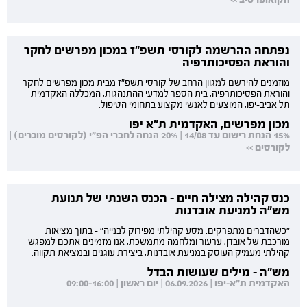
נפתחה ההרשמה לקורסי תשפ"ז במכון מפרשים לחקר
והוראת הפסיכותרפיה
מוזמנים להירשם למגוון הרחב של קורסי תשפ"ז מבית מכון מפרשים לחקר
והוראת הפסיכותרפיה, בית הספר למדעי ההתנהגות, המכללה האקדמית
תל אביב-יפו, המוצעים לאנשי מקצוע בתחומי הטיפול.
מכון מפרשים, האקדמית ת"א יפו
15% הנחת רישום עד 14/08 | 20% הנחה לחברי הפ"י (לקורסים מוכרים) |
לקורסים >>
כנס קהילה מצילה חיים - הכנס השנתי של תנועת
מש"ה למניעת אובדנות
"כשהדברים מתפרקים: מסע קהילתי מפירוק לבנייה" - בתוך מציאות
מורכבת של אובדן, ערעור ומלחמה מתמשכת, אנו מזמינים אתכם למפגש
קהילתי מעמיק העוסק במניעת אובדנות, ביצירת עוגנים ובמציאת תקווה.
מש"ה - מילים שעושות הבדל
האקדמית ת"א-יפו | 06.09.2026 | יום ראשון | 09:00-16:00