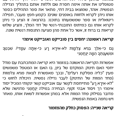
מטופלינו את אותה אימה חסרת שם וללוות אותם בתהליך הגדילה
הנפשית. אוהד, שמוצאו בבית דתי, מתאר את ספר התהילים כספר
אותו ניתן לקרוא ולחוות באופנים שונים: כקמע-חפץ מעבר, תפילה
ריטואלית או ספר שמשמעותו בתוכנו. בהרצאה זו הציע כי ניתן
לקרוא אותו גם כמיתוס התובנתי-רגשי של דוד המלך, והציע שלוש
קריאות בו ברוח זו, אשר כל אחת מהן מציעה התנסות רגשית שונה.
קריאה ראשונה: יחסים בין סובייקט ואובייקט אימהי
גַּם כִּי-אֵלֵךְ בְּגֵיא צַלְמָוֶת לֹא-אִירָא רָע כִּי-אַתָּה עִמָּדִי/ שִׁבְטְךָ
וּמִשְׁעַנְתֶּךָ הֵמָּה יְנַחֲמֻנִי
אפשרות הקריאה הראשונה במזמור היא קריאה המתכתבת עם מודל
יחסי האם תינוק המוקדם של ביון, בו האם או המטפל משמשים
מעין "כליה מסלקת רעלים", ובכך מאפשרת לצאת מגיא צלמוות
(פחד המוות של התינוק) לעבר גדילה נפשית. היכולת לחוש כי
"לא-אִירָא רָע" מתייחסת לקשר עם אובייקט קשר ינקותי המכיל יסוד
אימהי רך ויסוד אבהי זקוף. הבחירה במילה יְנַחֲמֻנִי מדגישה שלא
מדובר בסילוק פחד המוות אלא במתן אפשרות לשאת אותו, מאחר
ויש נחמה באמת הנפשית.
קריאה שנייה: הפסוק כחלק מהמזמור