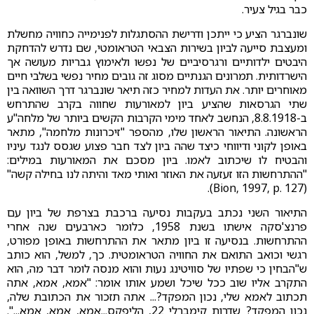
כבר בגיל צעיר.
שונברגר הציע כי ייתכן ודרישת ההסתגלות לפנימייה כחוויה מחשלת
ומעצבת סייעה לביון בשירות הצבאי הטראומטי, שם נדרש להדחקת
היבטים ילדותיים ורגרסיביים של נפשו ולאימוץ גבריות מעושה אך
הישרדותית. תמרונים הגנתיים מסוג זה גובים מחיר נפשי בשלבי חיים
מאוחרים יותר. את העדות למחיר כזה תיאר שונברגר דרך השוואה בין
שתי הגרסאות שהציע ביון למאורעות שחווה בקרב שהתרחש
ב-8.8.1918, הנחשב לאחד מימי הקרבות הקשים ביותר של מלחה"ע
הראשונה. התיאור הראשון שלו, מהספר "זיכרונות מלחמה", מתאר
באופן לקוני ודיווחי כיצד שהה ביון לצד חבר פצוע שגסס לנגד עיניו
והבטיח לו שיכתוב לאמו. ביון מסכם את המאורעות במילים:
"ההתרחשות הזו זעזעה את האוזר ואותי מאד והיתה לנו בחילה קשה"
(Bion, 1997, p. 127).
התיאור השני נכתב בעקבות נסיעה ברכבת בצרפת של ביון עם
פרנצ'סקה אישתו בשנת 1958, כלומר כארבעים שנה אחרי
ההתרחשות. בנסיעה זו ביון מתאר את ההתרחשות באופן מפורט,
רגשי וכואב התואם את החוויה הטראומטית. כך, למשל, הוא כותב
ש"הבחין כי שפתיו של סוויטינג נעות והוא מנסה לומר דבר מה, הוא
התקרב אליו שוב ככל שיכל ושמע אותו אומר: "אמא, אמא, אתה
תכתוב לאמא שלי, נכון המפקד?... אתה תזכור את הכתובת שלה,
נכון המפקד? שדרות קימברלי 22, הליפקס...אמא, אמא, אמא...".