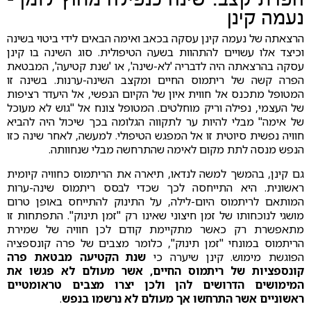
נעמה קינן
הרצאתה של נעמה קינן עסקה בכאב ואימה הבאים לידי ביטוי בשינה
וכיצד אלו עשויים להתהוות בשעה הטיפולית. סוג השינה בו קינן
עסקה בהרצאתה היה לדבריה 'לא-שינה', או 'שנת קטיעה', המבטאת
הפרה קשה של ריתמוס החיים ומקצב השינה-ערנות. בשינה זו
המטופל מתכנס אל חווית איון של הקיום הנפשי, אל היעדר רציפות
של העצמי, נפילה וריק מוחלטים. המטופל צונח אל "גוש לא מעוכל
של אימה" מבלי להיות ער לתקווה הגלומה בכך שיכול היה להביא
חוויה נפשית סיוטית זו אל המפגש הטיפולי. למעשה, לאחר שינה כזו
הנפש מנסה לתת מקום לאימה שהתרחשה מבלי שנחוותה.
גם קינן, בהמשך למשה לנדאו, תיארה את הריתמוס כחוויה קיומית
ראשונית. היא התייחסה לכך שכדי לבסס ריתמוס שינה-ערות
המותאם לריתמוס היום-לילה, על התינוק להתייחס באופן טרום
מושגי לנוכחותו של זמן חיצוני שאינו רק "זמן תינוק". התפתחות זו
מתאפשרת רק כאשר מתקיימת קודם לכן חוויה של שמירת
הריתמוס במונחי "זמן תינוק", כלומר מצבים של פרה קונספציה
הפוגשת מימוש. קינן שיערה כי
שנת הקטיעה מבטאת פרה
קונספציות של ריתמוס החיים, אשר מעולם לא פגשו את
המימושים הדרושים להן ולכן יצרו מצבים טראומטיים
ראשוניים אשר התרחשו אך מעולם לא נרשמו בנפש
.