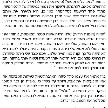
בו נוצר "כאב כלוא וקפוא" (סימינגטון, סנדלר) אצל ילד צעיר הלומד
להתעלם מכאב, להתנתק, ולשקר את נפשו במשחק של קונפורמיות,
מתוך פחד להיענות לסקרנותו. כמו כן, היא תיארה את אותם
אלמנטים ביוגראפיים אשר יתכן ואפשרו צמיחה נפשית אותנטית
ויצירתית אצלו. ביון נולד בהודו כבן למשפחה בריטית ובהתאם לכך,
נשלח בגיל שבע לפנימייה באנגליה. לנדאו מצטטת את פתיחת ספרו:
"האיה (אומנת הודית) שלנו היתה אישה קטנה ומצומקת, אחותי ואני
חשבנו שהיא מאד מבוגרת, הרבה יותר מבוגרת מאבא ואמא שלנו.
מאד אהבנו אותה, אולי יותר אהבנו אותה מאשר את הורינו. במחשבה
שניה אולי לא. אמא שלי היתה מפחידה קצת... היתה יכולה למות. היא
לא היתה כל כך זקנה כמו האיה שלנו... אמנו מצד שני היתה מיוחדת:
זה הרגיש מוזר אם היא הרימה אותי למעלה ושמה אותי בחיקה, חם
בטוח ונח. ואז לפתע פתאום נהיה קר ומפחיד... הייתי מחליק מחיקה
מהר והולך מהר לצוד את אחותי...".
ביון מתאר את עצמו כילד סקרן המרבה לשאול שאלות המביכות את
אמו ומכעיסות את אביו, ולומד על בשרו כי שאלות הן דבר מסוכן
ממנו יש להיזהר. הבנה זו מתגלגלת בספריו להבנה כי השאלה היא
העיקר ולא התשובה. "טלאי" נוסף שמוסיפה לנדאו הוא סיפור
המריבה בין ביון לבין אחותו הקטנה, המביא להתערבות האם אשר
מסלימה את המצב. ביון כותב: