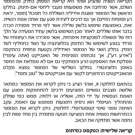
הקריאה השניה שהציע אוהד היא קריאת הפסוק כחלק מהמזמור
השלם, אשר מרחיבה את משמעותו מעבר ליחסי אם-תינוק. בחלקו
הראשון של המזמור מוצגת אידיליה השוללת כל תסכול (חוסר, יראת
רע וסופיות החיים) אך גם דרכים ליצירת מגע עם אותה אמת רגשית.
זאת, באמצעות שימוש בלשון שלילה אשר לפי פרויד מסגירה הכרה
בדבר אותו שוללים. לאחר מכן השימוש בלשון עתיד המעידה על הלך
רוח של משאלה לפונקציות אימהיות, אשר מזכירה את רעיונותיו של
פרויד בנוגע לשימוש של התינוק בהלוצינציה על השד כתחליף לשד
המזין. בחלק השני של המזמור האידיליה נקטעת ונחווית כהתקפה
("אירע רע"), אך נוכחותו הפנימית של האובייקט (אתה עימדי)
מסלקת את האספקט הרע והמתקיף גם אם לא ממלאת את החסר
באופן הלוצינטורי. בחלקו השלישי של המזמור נמצא מקלט
מהאובייקטים הרודפניים לקשר עם אובייקטים של "טוב וחסד".
בהתאם לחלוקה זו, אוהד הציע כי ניתן לקרוא את המזמור כמתאר
שלושה מצבים נפשיים המציעים דרכים להתחמקות ממגע עם
האמת הנפשית על ידי הזיה, אשליה או דלוזיה. ממש כפי שחלק
מהתהליך הטיפולי הוא ניסיון הימנעות ממפגש עם האמת, עקב
האימה מפני שינוי קטסטרופלי. לחלופין, ניתן לקרוא את המזמור
כהתרחשות נפשית אחת המציעה תנועה מתמדת בין פחד מוות לבין
נחמה אשר מחזיקה את הכאב.
קריאה שלישית: הטקסט כמיתוס