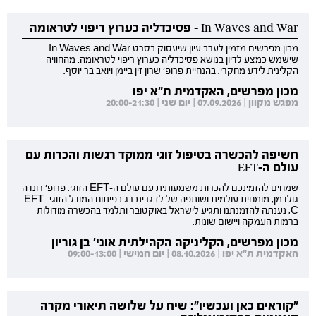
In Waves and War - פסיכדליה כערוץ ריפוי לטראומה
מכון מפרשים מזמין לערב עיון שיעסוק בסרט In Waves and War
שישמש כמצע לדיון בנושא פסיכדליה כערוץ ריפוי לטראומה: מהחוויה
הקלינית לידע מחקרי. בהנחיית פרופ' שרון זין ביימן ויואב בר יוסף.
מכון מפרשים, האקדמית ת"א יפו
מפגש מקוון | 07.09.2026 | יום שני | 20:00-21:30
חשיפה להכשרה בטיפול זוגי ממוקד רגשות והכרות עם
עולם ה-EFT
שמחים להזמינכם להכרות משמעותית עם עולם ה-EFT הזוגי. פרופ' רונדה
גולדמן, מומחית עולמית ושותפה של לז גרינברג בפיתוח המודל הזוגי EFT-
C, נענתה להזמנתנו ותגיע לישראל באוקטובר ותלמד בהכשרה מודולות
ברמות העמקה ויישום שונות.
מכון מפרשים, הקליניקה הקהילתית אוני' בן גוריון
האקדמית ת"א יפו | 08.10.2026 | יום חמישי | 09:00-13:00
"קוראים כאן ועכשיו": שיח על שלושה תיאורי מקרה