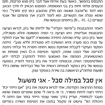
התבסס בהמשך, כאשר בעת אירוח אצל חבר ביון פגש מריבות, חום
וכעסים מלאי חיות בין בני המשפחה. המפגש הכאיב לו ודרך הכאב
הוא למד ש"אהבה ושנאה הם חלק מהטבע כמו קיץ וחורף". כפי
שהוא מגלה את הקשרים, הוא לומד להבין את מהותם של אנטי
קשרים (K-, -H, -L) ביחסים ובנפשו שלו.
לאחר ההתבוננות ב"סיפור הקליני" של ילדותו של ביון, לנדאו הציעה
התבוננות אנליטית. היא הציעה כי האיה הפשוטה והלא משכילה,
אשר ביון כתב עליה שהיתה היחידה שאפשרה "לזעם של אביו לחלוף
על פניה כמו סערה והיא המשיכה לא מוטרדת וללא פגע"- הייתה
המקור העיקרי לקבלת ואחזקת נפשו. היותה חסרת גיל ובלתי ניתנת
להריסה אולי הפכו אותה, למקור תפיסת ה-O האין סופיות או
האינטואיציה, המהווה את האמצעי היחיד להתקרב לבלתי ידוע
האולטימטיבי. האיה, ונכונותה להכיר את ביון בניגוד להוריו, נטמעה
בנפשו של ביון כמקור לצמיחה רגשית אל מול הבדידות שחווה כילד
וזוועות מלחה"ע הראשונה בה שירת כמפקד טנק.
אין סבל במילה סבל - אגי משעול
בפתח ההרצאה הקודמת, אתי לנדאו ציטטה את ביון: "אם הייתי יכול
הייתי רוצה להיות משורר, כי זה נראה לי שהם אומרים משהו שהוא
מעבר לכוחותיי, ועדיין בדרך שאני עצמי הייתי בוחר אם היתה לי
היכולת הזו". ציטוט זה מקפל בתוכו את תפיסת השירה כמדיום