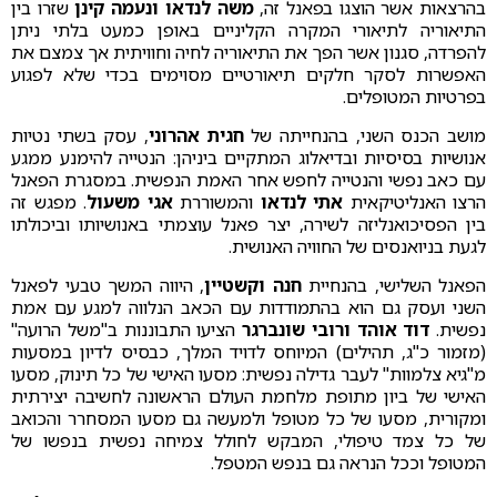
בהרצאות אשר הוצגו בפאנל זה,
משה לנדאו
ונעמה קינן
שזרו בין
התיאוריה לתיאורי המקרה הקליניים באופן כמעט בלתי ניתן
להפרדה, סגנון אשר הפך את התיאוריה לחיה וחוויתית אך צמצם את
האפשרות לסקר חלקים תיאורטיים מסוימים בכדי שלא לפגוע
בפרטיות המטופלים.
מושב הכנס השני, בהנחייתה של
חגית אהרוני
, עסק בשתי נטיות
אנושיות בסיסיות ובדיאלוג המתקיים ביניהן: הנטייה להימנע ממגע
עם כאב נפשי והנטייה לחפש אחר האמת הנפשית. במסגרת הפאנל
הרצו האנליטיקאית
אתי לנדאו
והמשוררת
אגי משעול
. מפגש זה
בין הפסיכואנליזה לשירה, יצר פאנל עוצמתי באנושיותו וביכולתו
לגעת בניואנסים של החוויה האנושית.
הפאנל השלישי, בהנחיית
חנה וקשטיין
, היווה המשך טבעי לפאנל
השני ועסק גם הוא בהתמודדות עם הכאב הנלווה למגע עם אמת
נפשית.
דוד אוהד ורובי שונברגר
הציעו התבוננות ב"משל הרועה"
(מזמור כ"ג, תהילים) המיוחס לדויד המלך, כבסיס לדיון במסעות
מ"גיא צלמוות" לעבר גדילה נפשית: מסעו האישי של כל תינוק, מסעו
האישי של ביון מתופת מלחמת העולם הראשונה לחשיבה יצירתית
ומקורית, מסעו של כל מטופל ולמעשה גם מסעו המסחרר והכואב
של כל צמד טיפולי, המבקש לחולל צמיחה נפשית בנפשו של
המטופל וככל הנראה גם בנפש המטפל.