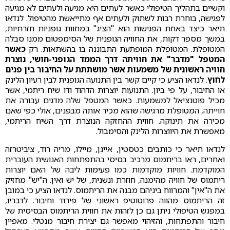
וקשיים בתהליך הטיפולי כאשר לעתים היא מגיעה ולעתים לא מגיעה
לפגישה, בוחרת רבות לשתוק ולעתים אף מתייאשת מהטיפול. לנדאו
תיאר כיצד באחת הפגישות הוא "הציג" במחוות גופניות חזרתיות,
במשך מספר דקות, את החוויה הגופנית של הסימפטום ממנו סבלה
המטופלת. המטופלת המופתעת התבוננה בו בהשתאות. רק
כאשר
המטפל "מדבר" את חוויתה דרך הממד הגופני-חושי, נוצרת
חוויה ראשונית של משמעות אשר מושתתת על החיבור בין פנים
לחוץ
. לנדאו הציע כי קיים קשר בין התנועה הגופנית לבין רעיון הלינק
או החיבור, על פי ביון. התנועות יוצרות הדהוד ודו שיח ריתמי, אשר
מכיל פוטנציאל למשמעות. כאשר המטפל שלה מדגים עבורה את
חוייתה, המטופלת מרגישה שהוא מכיר אותה מבפנים, אולי כפי שאם
מכירה את תינוקה. חווית ההחזקה הנוצרת דרך השיח הריתמי,
מאפשרת את היווצרות הלינק והסימבול.
לנדאו תיאר כי כותבים כטסטין, אייגן, מיילו, מריה רוד, ציביטרזה
ואחרים, ראו בריתמוס מרכיב בסיסי בהתפתחות האנושית העוברית
המוקדמת. חוויות מוקדמות כמו פעימות ליבה של האם יוצרות
ריתמוס של חוויה מהימנה, חוזרת ונשנית, של יש ואין. ה"יש" מחזיק
את ה"אין" והמרווח ביניהם מבנה את הריתמוס. לנדאו הציע כי במובן
זה הריתמוס מהווה פרוטוטיפ ראשוני של פירוד וחיבור. לדבריו,
במפגש הטיפולי ניתן גם כן לזהות את חווית הריתמוס הבסיסית של
חיבור והתפתחות, והזיהוי מאפשר גם יצירת חיבור מנטלי. מאפיין