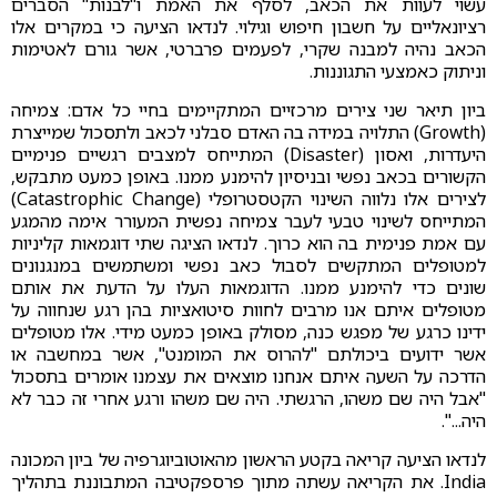
עשוי לעוות את הכאב, לסלף את האמת ו"לבנות" הסברים
רציונאליים על חשבון חיפוש וגילוי. לנדאו הציעה כי במקרים אלו
הכאב נהיה למבנה שקרי, לפעמים פרברטי, אשר גורם לאטימות
וניתוק כאמצעי התגוננות.
ביון תיאר שני צירים מרכזיים המתקיימים בחיי כל אדם: צמיחה
(Growth) התלויה במידה בה האדם סבלני לכאב ולתסכול שמייצרת
היעדרות, ואסון (Disaster) המתייחס למצבים רגשיים פנימיים
הקשורים בכאב נפשי ובניסיון להימנע ממנו. באופן כמעט מתבקש,
לצירים אלו נלווה השינוי הקטסטרופלי (Catastrophic Change)
המתייחס לשינוי טבעי לעבר צמיחה נפשית המעורר אימה מהמגע
עם אמת פנימית בה הוא כרוך. לנדאו הציגה שתי דוגמאות קליניות
למטופלים המתקשים לסבול כאב נפשי ומשתמשים במנגנונים
שונים כדי להימנע ממנו. הדוגמאות העלו על הדעת את אותם
מטופלים איתם אנו מרבים לחוות סיטואציות בהן רגע שנחווה על
ידינו כרגע של מפגש כנה, מסולק באופן כמעט מידי. אלו מטופלים
אשר ידועים ביכולתם "להרוס את המומנט", אשר במחשבה או
הדרכה על השעה איתם אנחנו מוצאים את עצמנו אומרים בתסכול
"אבל היה שם משהו, הרגשתי. היה שם משהו ורגע אחרי זה כבר לא
היה...".
לנדאו הציעה קריאה בקטע הראשון מהאוטוביוגרפיה של ביון המכונה
India. את הקריאה עשתה מתוך פרספקטיבה המתבוננת בתהליך