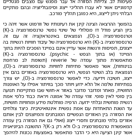
פעימות לב. צליחת הסזורה אל עבר מפגש עם מצבים מנטליים
קדמוניים אשר לא עברו תהליכי ייצוג וסימבוליזציה ובהם מתקיים
הבלתי ניתן לייצוג, היא כמובן תהליך מורכב.
בהמשך ההרצאה הציגה קינן את רעיונותיו של וורמוט אשר זיהה כי
ביון הציע מודל דו מסלולי של שינוי נפשי: טרנספורמציה ב-(K)
וטרנספורמציה ב-(O), הנמצאים באינטראקציה זה עם זה.
טרנספורמציה ב-(K) היא טרנספורמציה של עיבוד חוויות רגשיות בה
ייצוגים, תפיסות ורגשות אשר עדיין אינם במיינד הופכים להיות בתוך
המיינד (או בתוך הנפש - psychic). טרנספורמציה ב-(K)
מתאפשרת מתוך עמדה של reverie (תשומת לב מרחפת
בנינוחות), אשר מאפשר פתיחות לחוויות. טרנספורמציה ב-(O),
הנמצאת בלב השינוי הנפשי, היא טרנספורמציה באזורים בהם אין
ייצוג, חשיבה וידיעה. כדי לאפשר טרנספורמציה ב-(O), יש צורך
בפתיחות שלמה אל הלא ידוע ויותר מכך בוויתור אפילו על האופנות
החושית, מאחר ומדובר מדובר באזור א-חושי שבו מתקיימת תנועה
בין סופי לאין סופי. זוהי עמדה של אמונה ויראת כבוד כלפי אמת
רגשית מוחשית ובלתי ידועה. הרפיה מוחלטת מידע ומחוויות חושיות,
עד השגת התאחדות עם אמת נפשית אינטואיטיבית. כיצד צולחים
את הסזורה בין האזורים הנפשיים המובחנים והמיוצגים לבין אותם
אזורים בלתי מובחנים וחסרי ייצוג (ואולי גם את הסזורה בין עמדה
המאפשרת טרנספורמציה ב-O ולא רק ב-K)? התשובה הביוניאנית
אשר קינן הציעה היא כי הדבר מתאפשר באמצעות נכונות להיהפך