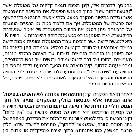
בהמשך לדברים אלו, קינן הציגה דוגמה קלינית של מטופלת אשר
"נקטעה לתוך שינה" בתוך המפגש הטיפולי. את החשיבה התיאורטית
אשר נשזרה בתיאור המקרה כמעט בלתי אפשרי להביא מבלי לחשוף
את פרטיה של המטופלת, אך אם ללכוד כמה מן הרגעים הנוגעים
של הרצאתה ניתן לסמן את החוויה הראשונית של אימה שמעוררת
ההיקטעות, ואת האופן בו המפגש עמה דוחק להיווצרות K-. חווית K-
היא למעשה ידיעה אשר חוסמת עבור המטופלת ומונעת ממנה ידיעה
רגשית ואותנטית של חווית הקטיעה במלוא עוצמתה. קינן תיארה גם
את האופן בו הנכונות הנפשית לשהות עם האימה הבלתי מובנת,
מאפשרת בסופו של דבר ידיעה עמוקה ורגשית של נפש המטופלת,
ומפגש עמה. לבסוף, קינן תיארה את הפער הכמעט בלתי נתפס בין
החוויה עם "שינה רגילה", רכה ומתערסלת של המטופלת, לבין החוויה
הנשמטת והמבעיתה של היקטעות לאותה שינה-לא-שינה סיוטית, של
התאיינות הקיום הנפשי.
לאחר תיאור המקרה, קינן הדגישה את עמדתה לפיה
השינה בטיפול
אינה הגנתית אלא מבטאת בחלק מהמקרים פנייה אל תוך
הנפש ודליית חוויות של קטיעה בריתמוס החיים הבסיסי
. חוויה זו
של קטיעת הריתמוס היא חוויה של מפגש מבעית עם "אין כלום"
וקינן הציעה כי כדי לפגוש אזור זה יש לצלוח את הסזורה, במונחיו של
ביון. המונח סזורה, שמשמעו "לחתוך", מתייחס להיעדר שהוא חלק
מרצף המשכי, כמו אתנחתא בתוך יצירה מוסיקלית או מרווח בין