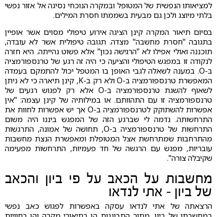
למציאותו הנפשית של המטופל ובמקרה הנוכחי נסיגה אל אזור נפשי
בלתי מיוצג ולכן גם מבעית בשממתו חסרת המילים.
בסיום תיאור המקרה קינן הציגה אירוע טיפולי מסוים אשר אופיין
בתגובה "חסרת מחשבה" מצדה. תגובה טיפולית אשר לא עובדה,
תוכננה ואולי אפילו לא "הרגישה נכון" אלא פשוט נהייתה. היא חזרה
לנקודה זו במפגש הטיפולי והציעה כי היה זה רגע של טרנספורמציה
ב-O. במענה לשאלה לגבי האופן בו המטפל יכול להתמקם בעמדה
המאפשרת טרנספורמציה ב-O ולא רק ב-K, קינן תיארה כי לא ניתן
לשאוף להשגת טרנספורמציה ב-O אלא רק לפגוש רגעים של
טרנספורמציה זו עם התהוותם. או במילותיה של קינן עצמה: "אין
אפשרות להשתוקק לטרנספורמציה ב-O אך יש אפשרות לחוות את
התרחשותה. נדמה לי שברגע הזה של המפגש ביננו היה משום
התרחשות של טרנספורמציה ב-O, תחושה של אמונה, התרגשות
מהתרחבות שמתרחשת אצל המטופלת ומאפשרת הנצת מחשבות
עובריות, מפגש עם הרגשה של חד פעמיות, התרחשות מפעימה
שקיבלה צורה".
מחשבות על הכאב על פי ביון והכאב
של ביון - אתי לנדאו
הרצאתה של אתי לנדאו עסקה באפשרות לפגוש כאב נפשי
במחשבתו של ביון, מתוך התבוננות הן בתיאורי מקרה והן בחוויות