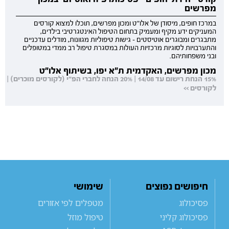
מפרשים
במרכז חופים, מיסודן של אלו"ט ומכון מפרשים, תוכלו למצוא קורסים
המעניקים ידע מקיף ומעמיק בתחום הטיפול האינטגרטיבי בילדים,
מתבגרים ומבוגרים אוטיסטים - גישות טיפוליות מגוונות, מודלים עדכניים
והתערבויות לסוגיות מרכזיות העולות במסגרת טיפול רב ממדי במטופלים
ובני משפחותיהם.
מכון מפרשים, האקדמית ת"א יפו, בשיתוף אלו"ט
15% הנחת רישום עד 14/08 | 20% הנחה לחברי הפ"י (לקורסים מוכרים) |
לקורסים >>
חיפושים נפוצים
שימושי
פסיכולוג
מטפלים לפי אזורים
פסיכולוג קליני
טיפול מוזל