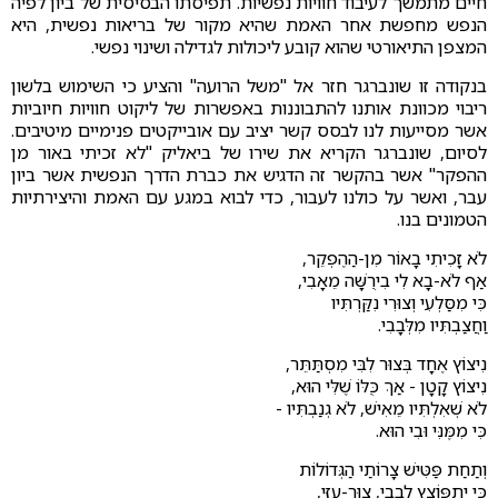
חיים מתמשך לעיבוד חוויות נפשיות. תפיסתו הבסיסית של ביון לפיה
הנפש מחפשת אחר האמת שהיא מקור של בריאות נפשית, היא
המצפן התיאורטי שהוא קובע ליכולות לגדילה ושינוי נפשי.
בנקודה זו שונברגר חזר אל "משל הרועה" והציע כי השימוש בלשון
ריבוי מכוונת אותנו להתבוננות באפשרות של ליקוט חוויות חיוביות
אשר מסייעות לנו לבסס קשר יציב עם אובייקטים פנימיים מיטיבים.
לסיום, שונברגר הקריא את שירו של ביאליק "לא זכיתי באור מן
ההפקר" אשר בהקשר זה הדגיש את כברת הדרך הנפשית אשר ביון
עבר, ואשר על כולנו לעבור, כדי לבוא במגע עם האמת והיצירתיות
הטמונים בנו.
לֹא זָכִיתִי בָאוֹר מִן-הַהֶפְקֵר,
אַף לֹא-בָא לִי בִירֻשָּׁה מֵאָבִי,
כִּי מִסַּלְעִי וְצוּרִי נִקַּרְתִּיו
וַחֲצַבְתִּיו מִלְּבָבִי.
נִיצוֹץ אֶחָד בְּצוּר לִבִּי מִסְתַּתֵּר,
נִיצוֹץ קָטָן - אַךְ כֻּלּוֹ שֶׁלִּי הוּא,
לֹא שְׁאִלְתִּיו מֵאִישׁ, לֹא גְנַבְתִּיו -
כִּי מִמֶּנִּי וּבִי הוּא.
וְתַחַת פַּטִּישׁ צָרוֹתַי הַגְּדוֹלוֹת
כִּי יִתְפּוֹצֵץ לְבָבִי, צוּר-עֻזִּי,