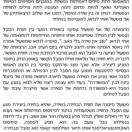
המאפשר לתת מילים לאמיתות נפשיות. במובנים מסוימים הטיפול
האנליטי שואף להיות מדוים דומה המנסה לתת מילים לחוויות
הנפשיות. דמיון זה בין שירה וטיפול, הפכו את שילוב הרצאותיהן של
אגי משעול ואתי לנדאו, למעניינות במיוחד.
הרצאתה של אגי משעול עסקה בשאלת הפער בין חווית הסבל
הנפשי לבין המילה שמייצגת אותו והיוותה התייחסות להרצאתה של
אתי לנדאו. "טוב אין שירה בלי כאב...", סיפרה לנדאו שמשעול אמרה
לה כאשר הזמינה אותה להגיב לדבריה ביום העיון. אכן, הרצאתה של
משעול הציעה כי הסבל הוא מנוע מרכזי לכתיבת שירה. חווית האושר,
לדבריה, היא חוויה של מלאות ואילו הסבל הקשור באופן הדוק בחוסר
המניע ליצירה. אלא שכך נוצר פרדוקס בסיסי בין הרצון האנושי
הבסיסי להימנעות ממגע עם הסבל לבין הכמיהה או ההתמכרות
לסבל אשר מניע את השירה. משעול תיארה תחושה מוזרה של פיצול
בינה לבין "המשוררת". בעוד היא עצמה רוצה שלא לבוא במגע עם
הסבל היא-המשוררת נדחפת אל השירה אשר מייצרת עיבוד של
הסבל למילים.
משעול סימנה את חווית הבחירה בשירה, שהיא בחירה ביצירת מגע
עם הסבל, כחוויה משמעותית. בניגוד לסיזיפוס המיתולוגי אשר נענש
על ידי האלים ואולץ לגלגל סלע במעלה ההר שוב ושוב, רק כדי לחזות
בנפילתו בכל פעם בה הוא מגיע לפסגה, סיזיפוס
האקזיסטנציאליסטי אותו תיאר הפילוסוף קאמי הוא סובל מבחירה.