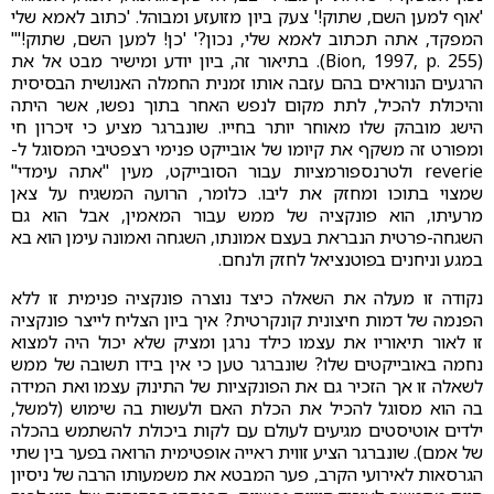
'אוף למען השם, שתוק!' צעק ביון מזועזע ומבוהל. 'כתוב לאמא שלי
המפקד, אתה תכתוב לאמא שלי, נכון?' 'כן! למען השם, שתוק!'"
(Bion, 1997, p. 255). בתיאור זה, ביון יודע ומישיר מבט אל את
הרגעים הנוראים בהם עזבה אותו זמנית החמלה האנושית הבסיסית
והיכולת להכיל, לתת מקום לנפש האחר בתוך נפשו, אשר היתה
הישג מובהק שלו מאוחר יותר בחייו. שונברגר מציע כי זיכרון חי
ומפורט זה משקף את קיומו של אובייקט פנימי רצפטיבי המסוגל ל-
reverie ולטרנספורמציות עבור הסובייקט, מעין "אתה עימדי"
שמצוי בתוכו ומחזק את ליבו. כלומר, הרועה המשגיח על צאן
מרעיתו, הוא פונקציה של ממש עבור המאמין, אבל הוא גם
השגחה-פרטית הנבראת בעצם אמונתו, השגחה ואמונה עימן הוא בא
במגע וניחנים בפוטנציאל לחזק ולנחם.
נקודה זו מעלה את השאלה כיצד נוצרה פונקציה פנימית זו ללא
הפנמה של דמות חיצונית קונקרטית? איך ביון הצליח לייצר פונקציה
זו לאור תיאוריו את עצמו כילד נרגן ומציק שלא יכול היה למצוא
נחמה באובייקטים שלו? שונברגר טען כי אין בידו תשובה של ממש
לשאלה זו אך הזכיר גם את הפונקציות של התינוק עצמו ואת המידה
בה הוא מסוגל להכיל את הכלת האם ולעשות בה שימוש (למשל,
ילדים אוטיסטים מגיעים לעולם עם לקות ביכולת להשתמש בהכלה
של אמם). שונברגר הציע זווית ראייה אופטימית הרואה בפער בין שתי
הגרסאות לאירועי הקרב, פער המבטא את משמעותו הרבה של ניסיון