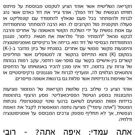
הקריאה השלישית אשר אוהד הציע לטקסט מבוססת על מיתוס
חוויתו הנפשית של דוד המלך. אוהד צייר את דוד כאדם אשר נהג
לברוח ולהסתתר בכל פעם שנאלץ להתמודד עם קונפליקט או
פעולה תוקפנית מול הקרובים לו. הוא הרבה להסתתר מהתמודדות
עם אמת נפשית על ידי השלכת הקושי והאשמה על אחרים והרבה
לבקש מהאל "להסתיר פניו" מלראות את חטאיו. כלומר, מנגנון
ההתמודדות הבסיסי של דוד הוא בריחה אל נרקיסיזם ואומניפוטנציה
והימנעות מקשר ממשי עם אחרים. במונחיו של ביון מדובר ב-(-K)
במקום (K) והוא התייחס בהקשר זה למטופלים אשר מחליפים
קשרים בין-אישיים בקשר עם סופר-אגו רודפני, עקב רמות גבוהות
של צרות עין. בדומה, דוד אינו מוכן להכיר באנושיותו על הדחפים
והחטאים הנלווים לה, ומעדיף לברוח אל מנגנונים נרקיסיסטיים או
אל שאיפות גרנדיוזיות אשר מלוות גם ברגשות אשמה מייסרים.
אוהד הציע כי שילוב בין שלושת הקריאות של המזמור מציעות
התבוננות במסע הטיפול הפסיכואנליטי: מסע הרצוף בתהומות
בדידות ומוות המגיעים לשיאם ברגעי שינוי קטסטרופלי. נוכחות
המטפל ("אתה עימדי") מציעה נחמה המאפשרת לקבל את האמת
הנפשית, אך לא תחליף מספק צרכים המבוסס על אומניפוטנציה
ודלוזיה.
אתה עמדי: איפה אתה? - רובי