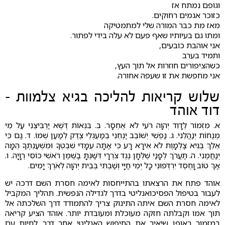
וגופם נמתח אז
כזוכר אגמים רחוקים.
מאז מת כבר המורה שלי למתמטיקה
ומתו גם בעיותיו שאף פעם לא עלה בידי לפתור.
אני אוהבת כובעים,
ותמיד בערב
כשהציפורים חוזרות אל תוך העץ,
אני מחפשת את זו שעפה אחורה.
שלוש קריאות להליכה בגיא צלמוות -
דוד אוהד
א. מִזְמוֹר לְדָוִד יְהוָה רֹעִי לֹא אֶחְסָר. ב. בִּנְאוֹת דֶּשֶׁא יַרְבִּיצֵנִי עַל מֵי
מְנֻחוֹת יְנַהֲלֵנִי. ג. נַפְשִׁי יְשׁוֹבֵב יַנְחֵנִי בְמַעְגְּלֵי צֶדֶק לְמַעַן שְׁמוֹ. ד. גַּם כִּי
אֵלֵךְ בְּגֵיא צַלְמָוֶת לֹא אִירָא רָע כִּי אַתָּה עִמָּדִי שִׁבְטְךָ וּמִשְׁעַנְתֶּךָ הֵמָּה
יְנַחֲמֻנִי. ה. תַּעֲרֹךְ לְפָנַי שֻׁלְחָן נֶגֶד צֹרְרָי דִּשַּׁנְתָּ בַשֶּׁמֶן רֹאשִׁי כּוֹסִי רְוָיָה. ו.
אַךְ טוֹב וָחֶסֶד יִרְדְּפוּנִי כָּל יְמֵי חַיָּי וְשַׁבְתִּי בְּבֵית יְהוָה לְאֹרֶךְ יָמִים.
אוהד פתח את הרצאתו בהתייחסות לאימה חסרת השם דרכה יש
לעבור בטיפול הפסיכואנליטי בדרך לגדילה הנפשית. תהליך המקביל
לאימה חסרת השם איתה התינוק צריך להתמודד דרך השלכתה אל
תוך אמו וקבלתה חזקה מעוכלת ומעובדת יותר. אוהד הציע קריאה
במזמור באופן שיאיר את החיפוש האנליטי אחר דרך לחיות עם