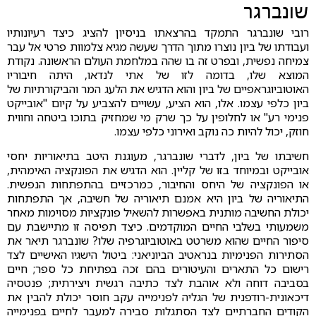
שונברגר
רובי שונברגר התמקד בהרצאתו בניסיון להציג כיצד רעיונותיו
ועבודתו של ביון נוצרו מתוך הדרך שעשה מגיא צלמוות פרטי אל עבר
צמיחה נפשית, ובפרט זה בו שהה במלחמת העולם הראשונה. נקודת
המוצא שלו, בדומה לזו של אתי לנדאו, היתה חיבוריו
האוטוביוגראפיים של ביון והוא הדגיש את הלעג המר והביקורתיות של
ביון כלפי עצמו. אלו, הוא הציע, עשויים להצביע על קיום "אובייקט
פנימי רע" או לחלופין על כך שרק מי שמחזיק בתוכו ביטחה וחווית
חוזק, יכול להיות כה נוקב ואירוני כלפי עצמו.
חשיבתו של ביון, לדברי שונברגר, מעוגנת היטב בתיאוריות יחסי
אובייקט ובמיוחד בזו של קליין. הוא הדגיש את הפונקציה האימהית,
או הפונקציה של היחס והחיבור, כמרכזיים בהתפתחות הנפשית.
התיאוריה של ביון היא אמנם תיאוריה של חשיבה, אך התפתחות
יכולת החשיבה מותנית באפשרות להשאיל פונקציות מסוימות מאחר
משמעותי בשלבי החיים המוקדמים. כיצד תפיסה זו מתיישבת עם
סיפור החיים שהוא משרטט באוטוביוגרפיה שלו? שונברגר תיאר את
הסתירות הפנימיות בנראטיב הביוניאני: ביטול הישגיו האישיים לצד
רישום כל התארים והעיטורים בהם זכה בפתיחת כל ספר; חיים
בסביבה דוחה ולא אוהבת לצד כתיבה רגשית ויצירתית; פנטסיה
דיכאונית-רודפנית של הגליה לפנימייה עקב חוסר יכולת להבין את
הקודים החברתיים לצד הסתגלות סבירה למעבר לחיים בפנימייה