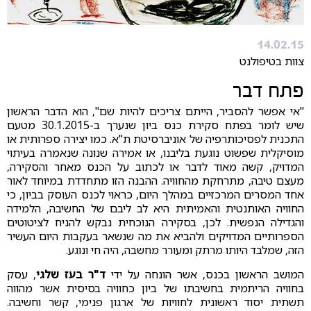
14.02.15
צוות בטיפולנט
פתח דבר
"אי אפשר להסביר, הייתם צריכים להיות שם", הוא הדבר הראשון
שיש לומר בפתח סקירת כנס ביון שנערך ב-30.1.2015 מטעם
התכנית לפסיכותרפיה של אוניברסיטת ת"א. כמו יצירה ספרותית או
מוסיקלית שפשוט נוגעת בליבנו, או אמירה שנונה שנאמרה בעיתוי
המדויק, קשה מאוד לדבר או לכתוב על הכנס מאחר והסקירה,
מעצם טיבה, מתרחקת מהחוויה. ההבנה הזו מתחדדת במיוחד לאור
אחד המסרים המרכזיים במהלך היום, כראוי לכנס העוסק בביון, כי
החוויה האותנטית והאמיתית היא לב ליבם של החשיבה, הלמידה
והגדילה הנפשית. לכן, בסקירה הנוכחית נבקש להניח לציטוטים
הספרותיים המדויקים ולהביא את מה שנשאר בעקבות היום העשיר
הזה, שמלבד היותו מרתק ומעורר מחשבה, היה חי ונוגע.
המושב הראשון בכנס, אשר הונחה על ידי
ד"ר בעז שלגי
, עסק
בחוויה הריתמית בחשיבתו של ביון כחוויה בסיסית אשר מהווה
תשתית יסוד ראשונית לחוויות של ארגון פנימי, קשר וחשיבה.