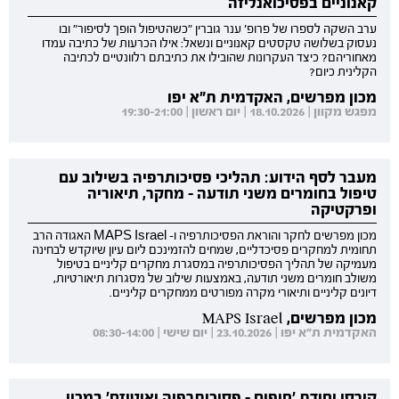
קאנוניים בפסיכואנליזה
ערב השקה לספרו של פרופ' ענר גוברין "כשהטיפול הופך לסיפור" ובו
נעסוק בשלושה טקסטים קאנוניים ונשאל: אילו הכרעות של כתיבה עמדו
מאחוריהם? כיצד העקרונות שהובילו את כתיבתם רלוונטיים לכתיבה
הקלינית כיום?
מכון מפרשים, האקדמית ת"א יפו
מפגש מקוון | 18.10.2026 | יום ראשון | 19:30-21:00
מעבר לסף הידוע: תהליכי פסיכותרפיה בשילוב עם
טיפול בחומרים משני תודעה - מחקר, תיאוריה
ופרקטיקה
מכון מפרשים לחקר והוראת הפסיכותרפיה ו- MAPS Israel האגודה הרב
תחומית למחקרים פסיכדליים, שמחים להזמינכם ליום עיון שיוקדש לבחינה
מעמיקה של תהליך הפסיכותרפיה במסגרת מחקרים קליניים בטיפול
משולב חומרים משני תודעה, באמצעות שילוב של מסגרות תיאורטיות,
דיונים קליניים ותיאורי מקרה מפורטים ממחקרים קליניים.
מכון מפרשים, MAPS Israel
האקדמית ת"א יפו | 23.10.2026 | יום שישי | 08:30-14:00
קורסי יחידת 'חופים - פסיכותרפיה ואוטיזם' במכון