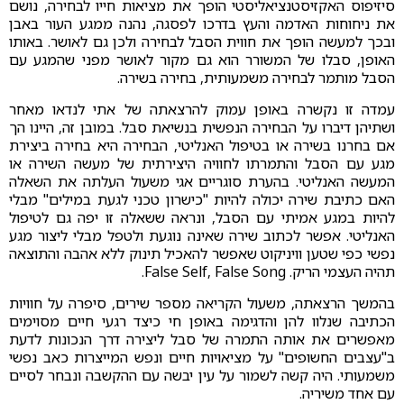
סיזיפוס האקזיסטנציאליסטי הופך את מציאות חייו לבחירה, נושם
את ניחוחות האדמה והעץ בדרכו לפסגה, נהנה ממגע העור באבן
ובכך למעשה הופך את חווית הסבל לבחירה ולכן גם לאושר. באותו
האופן, סבלו של המשורר הוא גם מקור לאושר מפני שהמגע עם
הסבל מותמר לבחירה משמעותית, בחירה בשירה.
עמדה זו נקשרה באופן עמוק להרצאתה של אתי לנדאו מאחר
ושתיהן דיברו על הבחירה הנפשית בנשיאת סבל. במובן זה, היינו הך
אם בחרנו בשירה או בטיפול האנליטי, הבחירה היא בחירה ביצירת
מגע עם הסבל והתמרתו לחוויה היצירתית של מעשה השירה או
המעשה האנליטי. בהערת סוגריים אגי משעול העלתה את השאלה
האם כתיבת שירה יכולה להיות "כישרון טכני לגעת במילים" מבלי
להיות במגע אמיתי עם הסבל, ונראה ששאלה זו יפה גם לטיפול
האנליטי. אפשר לכתוב שירה שאינה נוגעת ולטפל מבלי ליצור מגע
נפשי כפי שטען וויניקוט שאפשר להאכיל תינוק ללא אהבה והתוצאה
תהיה העצמי הריק. False Self, False Song.
בהמשך הרצאתה, משעול הקריאה מספר שירים, סיפרה על חוויות
הכתיבה שנלוו להן והדגימה באופן חי כיצד רגעי חיים מסוימים
מאפשרים את אותה התמרה של סבל ליצירה דרך הנכונות לדעת
ב"עצבים החשופים" על מציאויות חיים ונפש המייצרות כאב נפשי
משמעותי. היה קשה לשמור על עין יבשה עם ההקשבה ונבחר לסיים
עם אחד משיריה.