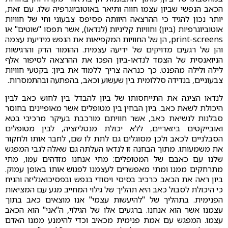
הכאב הנפשי שביון עצמו חווה ותיאר באוטוביוגרפיה שלו. עם זאת,
יותר נכון להגיד כי ההרצאה היוותה פסיפס צבעוני וחי של חוויות
אוטוביוגרפיות (ביון) וחוויות קליניות (לנדאו), אשר תפסו "שוטים" או
print-screens, הן של החוויות המקפיאות את הנפש מידיעת עצמה
והן של רגעים מדויקים של ידיעה עצמית. ההומור הדק והרגישות
הניואנסית של הצמד לנדאו-ביון הפכו את ההרצאה לסיפור אלף
לילה ולילה מהפנט. כך כנראה צריך ללמוד את ביון: בקטעי חוויות
צבעוניים, בנדידה סללומית בין שעשוע וכאב, בהפתעה ובהתמסרות.
לנדאו הציגה את התייחסותו של ביון להבדל בין לחוש כאב לבין
היכולת לשאת כאב. ביון הבחין בין מטופלים אשר מאופיינים בחוסר
סבלנות לנשיאת כאב, אשר חוויתם מורכבת בעיקר מרכיבי בטא
ואובייקטים ביזאריים, ללא יכולת מנטליזציה, לבין מטופלים
הסבלניים לכאב ולכן מסוגלים גם לתת לו שם, לחבר אותו ולחקור
את משמעותו. מתוך הבחנה זו לנדאו העלתה גם שאלה לגבי המפגש
שלנו עם כאבם של המטופלים: מתי אנחנו מזדהים עמו, מתי
מתרחקים ממנו ומתי מאפשרים לעצמנו לפגוש אותו באופן עמוק.
ביון ראה את הכאב כרכיב בסיסי ויסודי בנפש ובפסיכואנליזה והניח
כי היכולת לסבול כאב היא תהליך של גילוי המחייב מגע עם המציאות
הפנימית. בתהליך של "להיעשות עצמי" אנו מוצאים כאב בתוך
עצמנו אשר הוא אנחנו. ברגעים אלו של הגילוי, ה"אני" הוא הכאב
עצמו. המפגש עם אמת פנימית מכאיב וכדי להימנע ממנו האדם