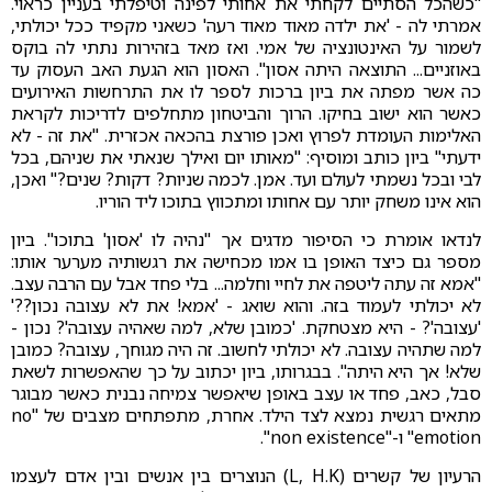
"כשהכל הסתיים לקחתי את אחותי לפינה וטיפלתי בעניין כראוי.
אמרתי לה - 'את ילדה מאוד מאוד רעה' כשאני מקפיד ככל יכולתי,
לשמור על האינטונציה של אמי. ואז מאד בזהירות נתתי לה בוקס
באוזניים... התוצאה היתה אסון". האסון הוא הגעת האב העסוק עד
כה אשר מפתה את ביון ברכות לספר לו את התרחשות האירועים
כאשר הוא ישוב בחיקו. הרוך והביטחון מתחלפים לדריכות לקראת
האלימות העומדת לפרוץ ואכן פורצת בהכאה אכזרית. "את זה - לא
ידעתי" ביון כותב ומוסיף: "מאותו יום ואילך שנאתי את שניהם, בכל
לבי ובכל נשמתי לעולם ועד. אמן. לכמה שניות? דקות? שנים?" ואכן,
הוא אינו משחק יותר עם אחותו ומתכווץ בתוכו ליד הוריו.
לנדאו אומרת כי הסיפור מדגים אך "נהיה לו 'אסון' בתוכו". ביון
מספר גם כיצד האופן בו אמו מכחישה את רגשותיה מערער אותו:
"אמא זה עתה ליטפה את לחיי וחלמה... בלי פחד אבל עם הרבה עצב.
לא יכולתי לעמוד בזה. והוא שואג - 'אמא! את לא עצובה נכון??'
'עצובה'? - היא מצטחקת. 'כמובן שלא, למה שאהיה עצובה'? נכון -
למה שתהיה עצובה. לא יכולתי לחשוב. זה היה מגוחך, עצובה? כמובן
שלא! אך היא היתה". בבגרותו, ביון יכתוב על כך שהאפשרות לשאת
סבל, כאב, פחד או עצב באופן שיאפשר צמיחה נבנית כאשר מבוגר
מתאים רגשית נמצא לצד הילד. אחרת, מתפתחים מצבים של "no
emotion" ו-"non existence".
הרעיון של קשרים (L, H.K) הנוצרים בין אנשים ובין אדם לעצמו