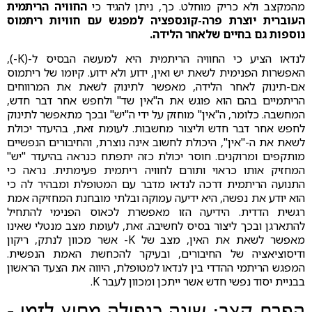
מהמקצב ולא כריק מוחלט. כך, ניתן להגיד כי
החוויה הריתמית
העוברית יוצרת פרה-קונספציה למפגש עם חוויות ריתמוס
נוספות גם בחיים שלאחר הלידה.
לנדאו הציע כי החוויה הריתמית היא למעשה הבסיס ל-(K-),
האפשרות הפנימית לשאת יש ואין, ידוע ולא ידוע. קיומו של ריתמוס
אם-תינוק לאחר הלידה, מאפשר לתינוק לשאת את המרווחים
הריתמיים בהם הוא פוגש את ה"אין שד" ולחפש אחר דבר חדש,
המחשבה. כלומר, ה"אין" מוחזק על ידי ה"יש" ובכך מתאפשר לתינוק
לחפש אחר דבר חדש וליצור מחשבות. לעומת זאת, בהיעדר יכולת
לשאת את ה-"אין", היכולת לחשוב אינה נוצרת, והחיבורים הנפשיים
מותקפים ומרוקנים. חוסר יכולת כזה יתפתח כנראה בהיעדר "יש"
המחזיק אותו כראוי ותורם לחוויה ריתמית פעימתית. נראה כי
התנועה הריתמית דרכה לנדאו מדבר עם המטופלת ומבהיר לה כי
הוא יודע את נפשה, היא ידיעה עמוקה ובלתי מובחנת המחזיקה אמת
רגשית הדדית. הידיעה הזו מאפשרת לכאוס הפנימי להתחיל
להתארגן ובכך ליצור בסיס לחשיבה. זאת, לעומת מצב מנטלי שאינו
מאפשר לשאת את האין, מצב של K- אשר מכוון לנתק, ריקון
ודיסוציאציה של החיבורים, ובעיקר להכחשת האמת הנפשית.
המפגש הריתמי ההדדי בין לנדאו למטופלת, היווה את הצעד הראשון
בבניית יסוד נפשי חדש אשר ייתכן ומכוון לעבר K.
הפרת קצב: שינה כנפילה מחוץ לזמן -