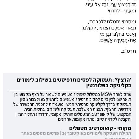
זֶה הַנִּיצוֹץ עָף, נִתָּז אֶל-עֵינִי,
וּמֵעֵינִי - לַחֲרוּזִי.
וּמֵחֲרוּזִי יִתְמַלֵּט לִלְבַבְכֶם,
וּבְאוּר אֶשְׁכֶם הִצַּתִּיו, יִתְעַלֵּם,
וְאָנֹכִי בְּחֶלְבִּי וּבְדָמִי
אֶת-הַבְּעֵרָה אֲשַׁלֵּם.
תרס"ב.
'הרציף': תעסוקה לפסיכותרפיסטים בשילוב לימודים
בקליניקה בפלורנטין
עו"ס לאחר MSW במסלול טיפולי? מעוניינים לשמור על רצף מקצועי בין
תואר שני לבין בי"ס לפסיכותרפיה? מעוניינים להתמקצע ולצבור ניסיון
תעסוקתי בדרך לקליניקה פרטית? הגש/י מועמדות לתכנית ההכשרה של
מדרשת 'הרציף', תכנית המשלבת תעסוקה ולימודים, בחסות הבית
המקצועי של קואופרטיב המטפלים הותיק 'מקומי'. הזדרזו! תהליך המיון
והקבלה לקראת סיום, נותרו מקומות אחרונים
מקומי - קואופרטיב מטפלים
תחילת העסקה ולימודים באוקטובר 26 | פרטים נוספים באתר
הקואופרטיב >>