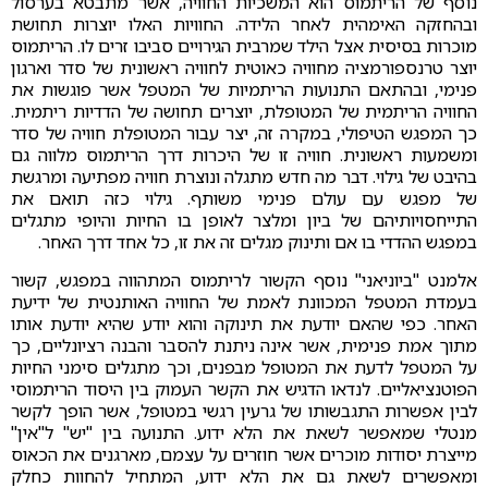
נוסף של הריתמוס הוא המשכיות החוויה, אשר מתבטא בערסול
ובהחזקה האימהית לאחר הלידה. החוויות האלו יוצרות תחושת
מוכרות בסיסית אצל הילד שמרבית הגירויים סביבו זרים לו. הריתמוס
יוצר טרנספורמציה מחוויה כאוטית לחוויה ראשונית של סדר וארגון
פנימי, ובהתאם התנועות הריתמיות של המטפל אשר פוגשות את
החוויה הריתמית של המטופלת, יוצרים תחושה של הדדיות ריתמית.
כך המפגש הטיפולי, במקרה זה, יצר עבור המטופלת חוויה של סדר
ומשמעות ראשונית. חוויה זו של היכרות דרך הריתמוס מלווה גם
בהיבט של גילוי. דבר מה חדש מתגלה ונוצרת חוויה מפתיעה ומרגשת
של מפגש עם עולם פנימי משותף. גילוי כזה תואם את
התייחסויותיהם של ביון ומלצר לאופן בו החיות והיופי מתגלים
במפגש ההדדי בו אם ותינוק מגלים זה את זו, כל אחד דרך האחר.
אלמנט "ביוניאני" נוסף הקשור לריתמוס המתהווה במפגש, קשור
בעמדת המטפל המכוונת לאמת של החוויה האותנטית של ידיעת
האחר. כפי שהאם יודעת את תינוקה והוא יודע שהיא יודעת אותו
מתוך אמת פנימית, אשר אינה ניתנת להסבר והבנה רציונליים, כך
על המטפל לדעת את המטופל מבפנים, וכך מתגלים סימני החיות
הפוטנציאליים. לנדאו הדגיש את הקשר העמוק בין היסוד הריתמוסי
לבין אפשרות התגבשותו של גרעין רגשי במטופל, אשר הופך לקשר
מנטלי שמאפשר לשאת את הלא ידוע. התנועה בין "יש" ל"אין"
מייצרת יסודות מוכרים אשר חוזרים על עצמם, מארגנים את הכאוס
ומאפשרים לשאת גם את הלא ידוע, המתחיל להחוות כחלק