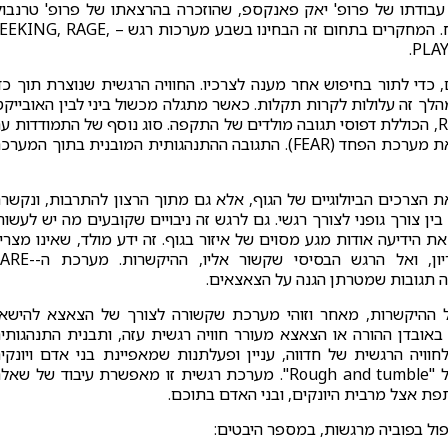
 ה-Affective Neuroscience, ובייחוד עבודתו של פרופ' יאק פאנקספ, שהוזכרה בהרצאתו של פרופ' טרנבו
התמקדה בזיהוי מערכות הרגש הבסיסיות המחווטות במוח. המחקרים בתחום זה הבחינו בשבע מערכות רגש – , RAGE
אל העולם, כדי לתור בחיפוש אחר מענה לצרכיו. החוויה הרגשית שנוצרת תוך כד
הלך זה עלולות לקרות תקלות. כאשר מתגלה מכשול ביני לבין האובייקט
נכנסת לפעולה המערכת הרגשית השנייה, מערכת ה RAGE, הכוללת דפוסי תגובה מולדים של התקפה. סוג נוסף של התמודדות 
היציאה אל העולם, קשור לחשש מפגיעה, שעשויה לעורר את מערכת הפחד (FEAR). התגובה ההתנהגותית המובנית בתוך המע
 הצרכים הביולוגיים של הגוף, אלא גם מתוך הרצון להתרבות, ונקשר
ת זו מייצגת מפגש בין צורך גופני לצורך רגשי. גם לרגש זה ניבויים שקובעים מה יש לעשות
 את הידיעה אודות מגע מסוים של איזור בגוף. זה ידע מולד, שאינו מצרי
למידה. באופן טבעי, המיניות מביאה אותנו אל הפריון, ואל הרגש הבסיסי שקשור אליו, הה
PAN, היא פועל יוצא של ההיקשרות, מאחר וזוהי מערכת שקשורה לצורך של הצאצא להישא
באובדן ההורה או הצאצא מעורר חוויה רגשית עזה, ותבנית התנהגותי
ערכת הרגשית השביעית, ה-PLAY, נוגעת לחוויה הרגשית של חדווה, עניין ופעלתנות שמאפיינת בני אדם ויונק
אחרים בעת משחק. יש לה תבנית התנהגותית ברורה, של "Rough and tumble". מערכת רגשית זו מאפשרת עיבוד של ש
ת אצל מרבית היונקים, ובני האדם בתוכם.
ול בפוביה מרגשות, במספר היבטים: