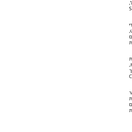
ל,
SEEKING,
י
,
עם
רכת
ת
,
ך
יקשרות. מערכת ה-CARE-
ר
ת
ים
אלת