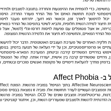
לו תחושת שליטה.
ש בחשיפה, כדי להפחית את ההימנעות והחרדה בתגובה למצבים ולגירויי
ימפתטי לנוכח תחושת האיום אל מול הגירוי מעורר החרדה. הויסו
 יכול להימשך לאורך זמן, וכאשר הוא דועך, יתרחש מעבר לויסו
 תיצור למידה רגשית חלופית, ותביא לשינוי בתפיסה של הגירוי כמאיים
יחה, או אצל מטופלים עם פגיעות לויסות דורסו-וגלי (למשל, אצל מ
ל הגירוי המאיים, והחשיפה לא תיצור את הלמידה הרגשית המצופה.
ת חלקיה האחרים של מערכת העצבים האוטונומית. הדבר יכול להיעשו
יים או פרופריוספטיביים, וכן על ידי העלאה של תנועה בדמיון. בנוסף
מוש בגירויים המשדרים קירבה וביטחון. המערכת הפארא-סימפתטי
נטומית למערכת ה-social engagement, ולכן, גירויים שמשדרים קרבה בין אישית, יעוררו אותה. קולה של המטפ
 בדמיון מודרך להעלאת דימויים של מקומות ואנשים מוכרים ובטוחים, א
Affec
בחלק השני של הרצאתי הדגמתי יישום מתחום ה – Affective Neuroscience בתוך הטיפול בפובי
גשיות וממצבים העשויים לעורר תחושות אלו. פוביה זו נמצאת בבסיס מספ
רב של מצבים פסיכופתולוגיים, ביניהם דאגנות יתר, אובדנות, טריכוטילומניה ומצבים שונים של OCD. הטיפול בפוביה 
ניקות מעולם ה – CBT, וכולל חשיפה הדרגתית לרגשות ולמצבים שמעוררים רגשות, וכן, איתגור קוגניטיבי 