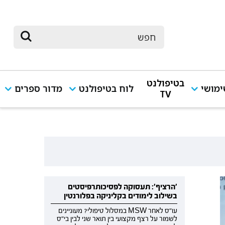
בטיפולנט
מושי
לוח בטיפולנט
מדור ספרים
TV
'הרציף': תעסוקה לפסיכותרפיסטים
בשילוב לימודים בקליניקה בפלורנטין
עו"ס לאחר MSW במסלול טיפולי? מעוניינים
לשמור על רצף מקצועי בין תואר שני לבין בי"ס