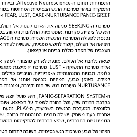
התפתחות תחום
FEAR, LUST, CARE-NURTURANCE PANIC-GRIEF ו-PLAY.
מערכת ה-SEEKING מניעה את האדם לפנות 
היא של ציפייה, סקרנות, אופטימיות התלהבות ותקווה. במ
העצבית של הפחד כוללת בריחה או קיפאון.
יציאה נלהבת אל העולם, מונעת לא רק מהצורך לספק את
אליה מערכת התשוקה - LUST. מערכ
כלומר, תבניות התנהגותיות א-פריוריות. הניבויים כוללים
NURTURANCE מעוררת רגש של חום וקירבה, ומובנות בה תגובות שמטרתן הגנה על הצאצאים.
ה-IC-SEPARATION SYSTEM
בקרבת ההורה שלו, ושל ההורה לשמור על הצאצא. איום 
רלוונטית. המ
הדומיננטיות החברתית, שהיא הכרחית להתקיימות המשותפ
הזיהוי של שבע מערכות רגש בסיסיות, חשובה לתחום הטיפ