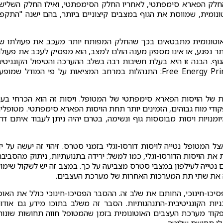
החלק הפארא סימפתטי, לאחריו החלק הסימפתטי, ואילו החלק השלישי
טונומית, שמווסת את הגוף במצבים קיצוניים ביותר, בהם ישנה "התקפ
אוטונומית מתבטאים בכך שהחלק המפותח יותר מעכב את פעולתו ש
תר נפגע, או אינו מספק מענה הולם למצב, הוא מפסיק לעכב את פעול
גוף. הבנה זו היא בעלת חשיבות רבה בשלב ההערכה והטיפול הקוגניטיב
התנהגותי, והיא מהווה למעשה דוגמא לפעולת ה-Free Energy Principle: התנהלות במרחב המציאות על פי המודל שמו
 של הויסות הפארא סימפתטי של המטופל. ויסות זה הוא הכרחי בע
קודי מוח גבוהים, הזמינים יותר תחת הויסות הפארא סימפתטי. מטופלי
מנויות ויסות מבוססות גוף ונשימה, בטרם יהיה ניתן לעבוד איתם דר
המטופל נטייה לויסות דורסו-וגלי בזמני סטרס. זיהוי זה יעשה על יד
את הויסות הדורסו-וגלי, כמו למשל: ירידה בתנועתיות, ניתוק מהסביבה
. גם נטייה לעילפון במצבי סטרס מצביעה על כך. במצב זה יש לשקול שימו
 את שתי תת המערכות האחרות של מערכת העצבים.
כו-חינוכי, החותם את שלב זה. ההסבר הפסיכו-חינוכי כולל את האופ
ת הקוגניטיבית-התנהגותיות. הסבר זה משלב בתוכו מידע גם אודו
קוד מערכת העצבים האוטונומית בזמן שהמטופל חווה תחושות שונות