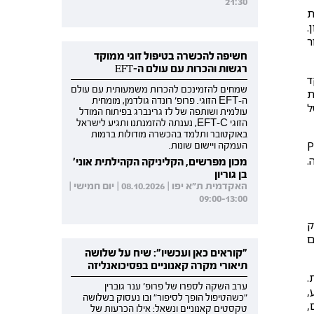
21:30
ת
.
בור
חשיפה להכשרה בטיפול זוגי ממוקד
רגשות והכרות עם עולם ה-EFT
יתו התמקד
שמחים להזמינכם להכרות משמעותית עם עולם
ת
ה-EFT הזוגי. פרופ' רונדה גולדמן, מומחית
ל
עולמית ושותפה של לז גרינברג בפיתוח המודל
הזוגי EFT-C, נענתה להזמנתנו ותגיע לישראל
באוקטובר ותלמד בהכשרה מודולות ברמות
לית (Polyvagal
העמקה ויישום שונות.
.
מכון מפרשים, הקליניקה הקהילתית אוני'
בן גוריון
האקדמית ת"א יפו | 08.10.2026 | יום חמישי |
09:00-13:00
ק
ם
"קוראים כאן ועכשיו": שיח על שלושה
תיאורי מקרה קאנוניים בפסיכואנליזה
.
ערב השקה לספרו של פרופ' ענר גוברין
,
"כשהטיפול הופך לסיפור" ובו נעסוק בשלושה
ם,
טקסטים קאנוניים ונשאל: אילו הכרעות של