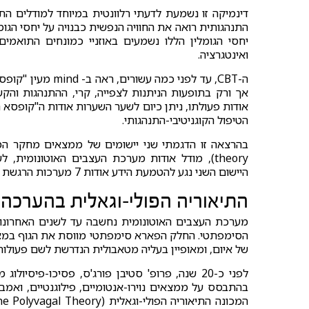
דינמיקה זו נשמעת לדעתי רלוונטית במיוחד למודלים התיא
התנהגותית רואה את החוויה הנפשית כבנויה על יחסי הגומ
ואינטגרציה.
אך ורק בתופעות הניתנות לצפייה, קרי, ההתנהגות והקש
אודות פעולתו, ניתן כיום לשער השערות אודות ה"קופסא 
הטיפול הקוגניטיבי-התנהגותי.
theory), מודל אודות מערכת העצבים האוטונומית
היישום השני נגע להטמעת הידע אודות 7 מערכות הרגשת הבסיסיות בטיפול ב- affect phobia.
התיאוריה הפולי-וגאלית בהערכה ו
מערכת העצבים האוטונומית נחשבה עד לשנים האחרונ
הסימפתטי. החלק הפארא סימפתטי מווסת את הגוף במצבי
של איום, ומאופיין בעליה מטאבולית הנדרשת לשם פעולות 
לפני כ-20 שנה, פרופ' סטיבן פורג'ס, פסיכו-פיס
בהתבסס על ממצאים נוירו-אנטומיים, פילוגנטיים, ואמב