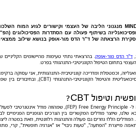
נערך יום עיון בנושא "על טבעו של ה-MIND מנגנוני הליבה של העצמי וקישורים לגזע המוח השלכו
פסיכואנליזה בשיתוף פעולה עם הסתדרות הפסיכולוגים (הפ"י
 סקירת הרצאת
ה
של ד"ר הדס מור-אופק
בנושא שילוב ממצאי
,
ד"ר הדס מור-אופק
. בהרצאתי נתתי טעימות מהיישומים הקליניים ש
העצמי בתחום הטיפול הקוגניטיבי-התנהגותי בפרט.
ואנליזה, וכמטפלת ומדריכה קוגניטיבית-התנהגותית, אני עסוקה ברקימ
גשרים בין שפות טיפוליות שונות - ביניהן החשיבה הפסיכואנליטית והטיפול הקוגניטיבי-התנהגותי (CBT), ובחיבורים 
ת וטיפול CBT?
העניין ביצירת החיבורים הללו התעורר אצלי עם החשיפה ל- FEP) Free Energy Principle), שמהווה מודל אינטגרטיבי לפ
א שלנו, שיוצר מודלים המקשרים בין הצרכים הגופניים הפנימיים לבי
מודלים הללו גוזרים גם פעולה והתנהגות רלוונטית, וזאת במטרה ליצו
מה מייצרת "הפתעה", "טעות ניבוי" או "אנרגיה חופשית", קרי, מתח