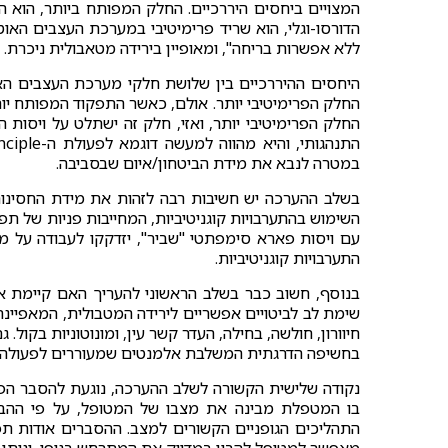
המצויים ביחסים היררכיים. החלק המפותח ביותר, הוא 
הדורסו-וגלי, הוא שריד פרימיטיבי במערכת העצבים האו
ללא אפשרות בריחה", ומאופיין בירידה מטאבולית ניכרת.
היחסים ההיררכיים בין שלושת חלקי מערכת העצבים ה
החלק הפרימיטיבי יותר. אולם, כאשר התפקוד המפותח יו
החלק הפרימיטיבי יותר, ואזי, חלק זה ישתלט על ויסות ה
במטרה לנבא את מידת הביטחון/איום שבסביבה.
בשלב ההערכה יש חשיבות רבה לזהות את מידת החסינות
השימוש בהתערבויות קוגניטיביות, המחייבות פניות של תפ
עם ויסות פארא סימפתטי "שביר", יזדקקו לעבודה על מיו
התערבויות קוגניטיביות.
בנוסף, חשוב כבר בשלב הראשוני להעריך האם קיימת אצל 
שימת לב לביטויים אפשריים לירידה המטבולית, המאפיינת 
חיוורון, חולשה, בחילה, העדר קשר עין, ומונוטוניות בקול
בחשיפה הדרגתית המשלבת אלמנטים שמעוררים לפעולה
נקודה שלישית הקשורה לשלב ההערכה, נוגעת להסבר הפסי
בו המטפלת מבינה את מצבו של המטופל, על פי ההבניו
התהליכים הגופניים הקשורים למצב. ההסברים אודות תפ