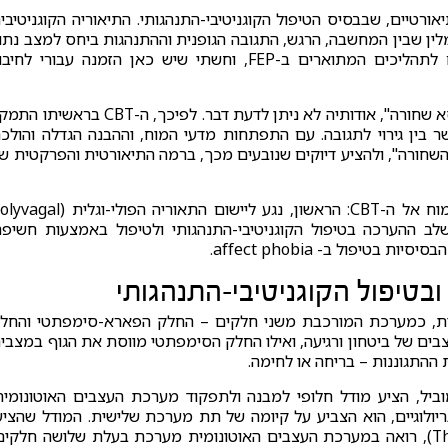
ורטיים, שבבסיס הטיפול הקוגניטיבי-התנהגותי. התיאוריה הקוגניטיבי
לין שבין המחשבה, הרגש, התגובה הגופנית וההתנהגות ביחס למצב נתון
יחסי הגומלין הללו נשמעים באוזניי כמונחים התואמים לתהליכים המתוארים ב-FEP, וחשתי שיש כאן הזמנה עבורי לחי
ה-CBT, עד לפני כמה עשורים, ראה ב- mind מעין "קופסא שחורה", אודותיה לא ניתן לדעת דבר. לפיכך, ה-CBT בראש
ר בין גירוי לתגובה. עם התפתחות מדעי המוח, וההבנה הגדלה והולכ
השחורה", ולהציע דיוקים שנובעים מכך, ברמה התיאורטית והפרקטית ש
בהרצאה זו הדגמתי שני יישומים של ממצאים מחקר המוח אל ה-CBT: הראשון, נגע ליישום התאוריה הפולי-וג
, לשלב ההערכה בטיפול הקוגניטיבי-התנהגותי ולטיפול באמצעות חשיפה
בטיפול הקוגניטיבי-התנהגותי
ות, כמערכת המורכבת משני חלקים – החלק הפארא-סימפתטי והחל
ם של ביטחון ורגיעה, ואילו החלק הסימפתטי מווסת את הגוף במצבי
ההתגוננות – בריחה או לחימה.
יולוג מוביל, הציע מודל חלופי למבנה ולתפקוד מערכת העצבים האוטונומית
ריולוגיים, הוא הצביע על קיומה של תת מערכת שלישית. המודל שהציע
המכונה התיאוריה הפולי-וגאלית (The Polyvagal Theory), רואה במערכת העצבים האוטונומית מערכת בעלת שלושה חלקי