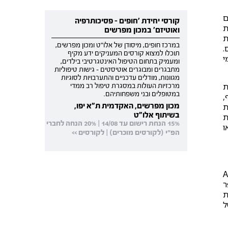
ם
קורסי יחידת 'חופים - פסיכותרפיה
ת
ואוטיזם' במכון מפרשים
ת
במרכז חופים, מיסודן של אלו"ט ומכון מפרשים,
.
תוכלו למצוא קורסים המעניקים ידע מקיף
י
ומעמיק בתחום הטיפול האינטגרטיבי בילדים,
מתבגרים ומבוגרים אוטיסטים - גישות טיפוליות
מגוונות, מודלים עדכניים והתערבויות לסוגיות
ת
מרכזיות העולות במסגרת טיפול רב ממדי
במטופלים ובני משפחותיהם.
,
מכון מפרשים, האקדמית ת"א יפו,
ת
בשיתוף אלו"ט
לת
15% הנחת רישום עד 14/08 | 20% הנחה לחברי
ו
הפ"י (לקורסים מוכרים) | לקורסים >>
ה מרגשות. המונח Affect
ר
מרגשות
של