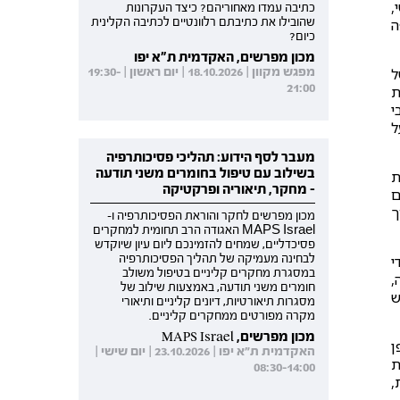
,
כתיבה עמדו מאחוריהם? כיצד העקרונות
שהובילו את כתיבתם רלוונטיים לכתיבה הקלינית
ה
כיום?
מכון מפרשים, האקדמית ת"א יפו
מפגש מקוון | 18.10.2026 | יום ראשון | 19:30-
ל
21:00
ת
י
פעל
מעבר לסף הידוע: תהליכי פסיכותרפיה
בשילוב עם טיפול בחומרים משני תודעה
ת
- מחקר, תיאוריה ופרקטיקה
ם
ך
מכון מפרשים לחקר והוראת הפסיכותרפיה ו-
MAPS Israel האגודה הרב תחומית למחקרים
פסיכדליים, שמחים להזמינכם ליום עיון שיוקדש
לבחינה מעמיקה של תהליך הפסיכותרפיה
י
במסגרת מחקרים קליניים בטיפול משולב
,
חומרים משני תודעה, באמצעות שילוב של
ש
מסגרות תיאורטיות, דיונים קליניים ותיאורי
מקרה מפורטים ממחקרים קליניים.
מכון מפרשים, MAPS Israel
ן
האקדמית ת"א יפו | 23.10.2026 | יום שישי |
ת
08:30-14:00
,