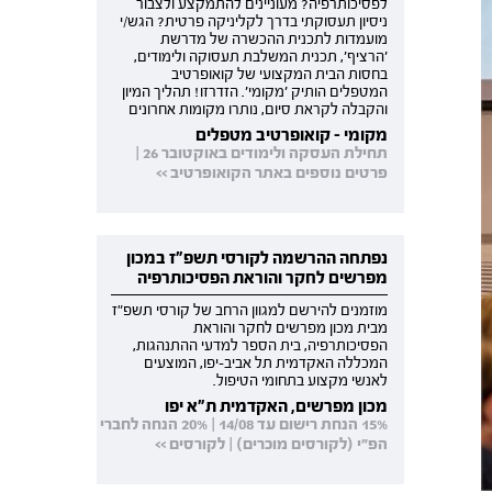
לפסיכותרפיה? מעוניינים להתמקצע ולצבור
ניסיון תעסוקתי בדרך לקליניקה פרטית? הגש/י
מועמדות לתכנית ההכשרה של מדרשת
'הרציף', תכנית המשלבת תעסוקה ולימודים,
בחסות הבית המקצועי של קואופרטיב
המטפלים הותיק 'מקומי'. הזדרזו! תהליך המיון
והקבלה לקראת סיום, נותרו מקומות אחרונים
מקומי - קואופרטיב מטפלים
תחילת העסקה ולימודים באוקטובר 26 |
פרטים נוספים באתר הקואופרטיב >>
נפתחה ההרשמה לקורסי תשפ"ז במכון
מפרשים לחקר והוראת הפסיכותרפיה
מוזמנים להירשם למגוון הרחב של קורסי תשפ"ז
מבית מכון מפרשים לחקר והוראת
הפסיכותרפיה, בית הספר למדעי ההתנהגות,
המכללה האקדמית תל אביב-יפו, המוצעים
לאנשי מקצוע בתחומי הטיפול.
מכון מפרשים, האקדמית ת"א יפו
15% הנחת רישום עד 14/08 | 20% הנחה לחברי
הפ"י (לקורסים מוכרים) | לקורסים >>