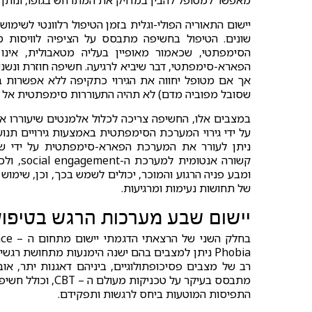
מאפשר למטופל להבין במדויק את המתרחש בגופו, ונותן 
יישום התאוריה הפולי-וגלית בזמן הטיפול רלוונטי לשימו
שונים. הטיפול בחשיפה מתבסס על הציפיה לוויסות ס
הסימפתטי, שכאמור מאופיין בעליה מטאבולית, אינו
הפארא-סימפתטי, דבר שיביא לרגיעה. חשיפה חוזרת ונשנית
אך אם מטופל יחווה את הגירוי כתקיפה ללא אפשרות בר
שסובל מפוביה מדם) לא תהיה התעוררות סימפתטית אל מו
במצבים אלו, החשיפה צריכה לכלול אלמנטים שיעוררו א
על ידי גירוי המערכת הסימפתטית באמצעות גירויים תנועת
ניתן לעורר את המערכת הפארא-סימפתטית על ידי שי
קשורה א
ומבע פניה הרגוע והמוכר, יכולים לשמש בכך, וכן, שימוש
של תחושות נעימות ומרגיעות.
יישום שבע מערכות הרגש בטיפול ב- t Phobia
Phobia ניתן למצבים בהם ישנה הימנעות מתחושת ר
מתבסס בעיקר על טכ
התפיסות המוטעות ביחס לרגשות ותפקידם.