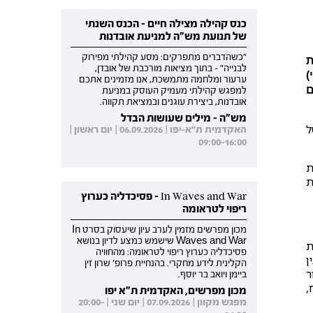
כנס קהילה מצילה חיים - הכנס השנתי
של תנועת מש"ה למניעת אובדנות
"כשהדברים מתפרקים: מסע קהילתי מפירוק
ת
לבנייה" - בתוך מציאות מורכבת של אובדן,
)
ערעור ומלחמה מתמשכת, אנו מזמינים אתכם
ם
למפגש קהילתי מעמיק העוסק במניעת
אובדנות, ביצירת עוגנים ובמציאת תקווה.
מש"ה - מילים שעושות הבדל
ל
האקדמית ת"א-יפו | 06.09.2026 | יום ראשון |
09:00-16:00
ת
בין שפת
In Waves and War - פסיכדליה כערוץ
ריפוי לטראומה
מכון מפרשים מזמין לערב עיון שיעסוק בסרט In
Waves and War שישמש כמצע לדיון בנושא
עולת
פסיכדליה כערוץ ריפוי לטראומה: מהחוויה
ן
הקלינית לידע מחקרי. בהנחיית פרופ' שרון זין
ר
ביימן ויואב בר יוסף.
,
מכון מפרשים, האקדמית ת"א יפו
מפגש מקוון | 07.09.2026 | יום שני | 20:00-