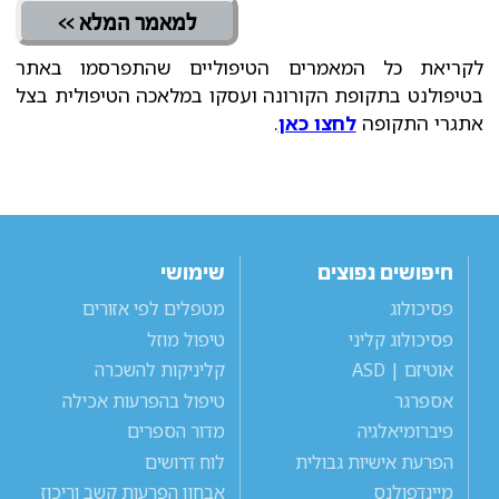
למאמר המלא >>
לקריאת כל המאמרים הטיפוליים שהתפרסמו באתר
בטיפולנט בתקופת הקורונה ועסקו במלאכה הטיפולית בצל
אתגרי התקופה
לחצו כאן
.
חיפושים נפוצים
שימושי
פסיכולוג
מטפלים לפי אזורים
פסיכולוג קליני
טיפול מוזל
אוטיזם | ASD
קליניקות להשכרה
אספרגר
טיפול בהפרעות אכילה
פיברומיאלגיה
מדור הספרים
הפרעת אישיות גבולית
לוח דרושים
מיינדפולנס
אבחון הפרעות קשב וריכוז