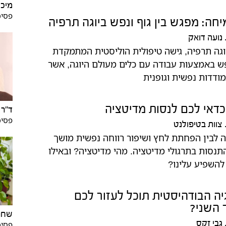
מיכל
פסיכ
יחה: מפגש בין גוף ונפש ביוגה תרפיה
נועה דואק
גה תרפיה, גישה טיפולית הוליסטית המתמקדת
נפש באמצעות עבודה עם כלים מעולם היוגה, אשר
ודדות נפשית וגופנית
כדאי לכם לנסות מדיטציה
ד"ר 
פסיכ
צוות בטיפולנט
 לבין הפחתת לחץ ושיפור רווחה נפשית מושך
התנסות בתרגולי מדיטציה. מהי מדיטציה? ובאילו
 להשפיע עלינו?
יה הבודהיסטית תוכל לעזור לכם
 השני?
שחר
גבי זקס
פסיכ