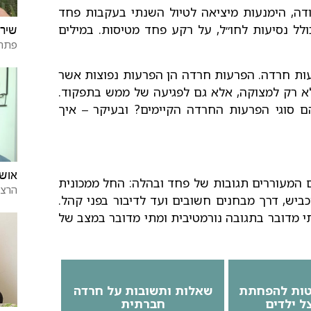
ודה, הימנעות מיציאה לטיול השנתי בעקבות פחד
לל נסיעות לחו״ל, על רקע פחד מטיסות. במילים
שירל
פתח 
עות חרדה.
הפרעות חרדה הן הפרעות נפוצות אשר
לא רק למצוקה, אלא גם לפגיעה של ממש בתפקוד.
סוגי הפרעות החרדה הקיימים? ובעיקר
איך
–
אושר
ים המעוררים תגובות של פחד ובהלה: החל ממכונית
הרצל
יש, דרך מבחנים חשובים ועד לדיבור בפני קהל.
תי מדובר בתגובה נורמטיבית ומתי מדובר במצב של
שאלות ותשובות על חרדה
ל ילדים
חברתית