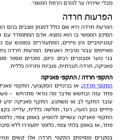
מבלי שיהיה ער לגורם הרווח המשני.
הפרעות חרדה
הפרעת חרדה היא שם כולל למגוון מצבים בהם ה
הסיכון הממשי בו הוא נמצא. אדם המתמודד עם ה
קוגניטיביים והן פיזיים, המתעוררים במפגש עם גי
מאיימים עבור מרבית האנשים. הפרעות חרדה נחש
בני נוער ומבוגרים רבים. כיום, מוכרים מספר ס
פאניקה, חרדה חברתית, פוביות וחרדה כללית.
התקפי חרדה / התקפי פאניקה
התקפי חרדה
, או בכינויים המקצועי, התקפי פאנ
פחד עזה ובחשש שדבר מה נוראי מתרחש
פעמי
–
עובר התקף לב או משתגע. התקף פאניקה יגיע לשי
פיזיים כגון הזעה, רעד, חולשה כללית, עלייה בקצ
התקפי פאניקה עשויים להופיע באופן צפוי, כלומ
פחד, או באופן בלתי צפוי, כלומר יתעוררו ללא סיבה
במקרים מסוימים התקפי חרדה אלו קשים וגו