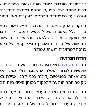
אגורפוביה מוגדרת כפחד מפני שהות במקומות צי
רבות מפחד מפני הופעת התקף דמוי פאניקה במקום
עזרה בעת התפתחות ההתקף. בעקבות זאת, הסובלי
התקפי פאניקה עשויים, כאמור, להופיע באופן פתאו
בדרך כלל במסגרת טיפול נפשי, תאפשר לזהות ג
של התקפים אלו. כך, למשל, התקפי חרדה עשויי
תחושות של בדידות ואובדן הביטחון, או על רקע 
כניסה למחויבות רגשית עמוקה.
חרדה חברתית
חרדה חברתית
היא הפרעת חרדה שכיחה ביותר א
שעשויות לגרור השפלה או מבוכה. חלק מאלו הס
סיטואציות ספציפיות (דיבור בפני קהל, אכילה ב
מקיפה יותר הנוגעת לתפקוד במגוון סיטואציות חברת
חרדה חברתית מלווה פעמים רבות בפגיעה בתפקו
מגבילה את יכולתו של האדם להתבטא ולהפגין את כ
מובילה פעמים רבות לדפוס של הימנעות מכל ס