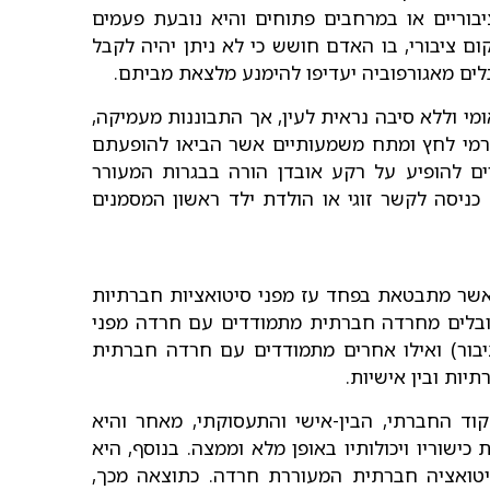
בוריים או במרחבים פתוחים והיא נובעת פעמים
 ציבורי, בו האדם חושש כי לא ניתן יהיה לקבל
ם מאגורפוביה יעדיפו להימנע מלצאת מביתם.
מי וללא סיבה נראית לעין, אך התבוננות מעמיקה,
ורמי לחץ ומתח משמעותיים אשר הביאו להופעתם
ם להופיע על רקע אובדן הורה בבגרות המעורר
כניסה לקשר זוגי או הולדת ילד ראשון המסמנים
שר מתבטאת בפחד עז מפני סיטואציות חברתיות
ובלים מחרדה חברתית מתמודדים עם חרדה מפני
ציבור) ואילו אחרים מתמודדים עם חרדה חברתית
יות ובין אישיות.
ד החברתי, הבין-אישי והתעסוקתי, מאחר והיא
ישוריו ויכולותיו באופן מלא וממצה. בנוסף, היא
יטואציה חברתית המעוררת חרדה. כתוצאה מכך,