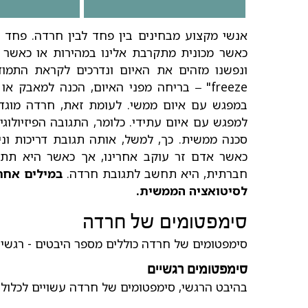
אנשי מקצוע מבחינים בין פחד לבין חרדה. פחד מו
כאשר מכונית מתקרבת אלינו במהירות או כאשר א
freeze"
בריחה מפני האיום, הכנה למאבק או
–
במפגש עם איום ממשי. לעומת זאת, חרדה מוג
למפגש עם איום עתידי. כלומר, התגובה הפיזיול
סכנה ממשית. כך, למשל, אותה תגובת דריכות ונ
כאשר אדם זר עוקב אחרינו, אך כאשר היא תתעו
חברתית,
היא תחשב לתגובת חרדה.
במילים אחר
לסיטואציה הממשית.
סימפטומים של חרדה
סימפטומים של חרדה כוללים מספר היבטים - רגשיים, 
סימפטומים רגשיים
בהיבט הרגשי, סימפטומים של חרדה עשויים לכלול 