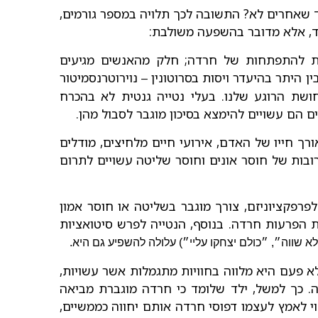
שאחרים לא? התשובה לכך תלויה במספר גורמים,
ד, אלא מדובר בהשפעה משולבת:
נטית להתפתחות של חרדה; חלק מהאנשים מגיעים
 היתר בהיעדר ויסות בסרוטונין
נוירוטרנסמיטור
–
ושת הרוגע שלנו. בעלי נטייה גנטית לא בהכרח
 הם עשויים להימצא בסיכון מוגבר לסבול מהן.
ורך חייו של האדם, אירועי חיים מלחיצים, מודלים
ובות של חוסר אונים וחוסר שליטה עשויים לתרום
 לפרפקציוניזם, צורך מוגבר בשליטה או חוסר אמון
 הפרעות חרדה. בנוסף, הנטייה לפרש סיטואציות
לא שווה״, ״כולם יצחקו עליי״) עלולה להשפיע גם היא.
א פעם היא מלווה בחוויות מתגמלות אשר עשויות,
. כך למשל, ילד שלומד כי חרדה מוגברת מביאה
וי לאמץ לעצמו דפוסי חרדה אותם יחווה כממשיים,