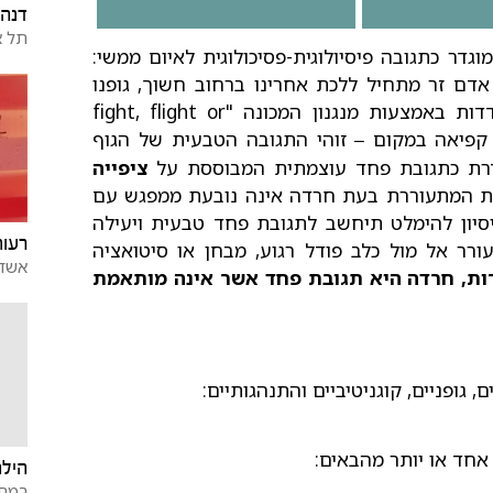
דנה 
תל א
גדר כתגובה פיסיולוגית-פסיכולוגית לאיום ממשי:
דם זר מתחיל ללכת אחרינו ברחוב חשוך, גופנו
ונפשנו מזהים את האיום ונדרכים לקראת התמודדות באמצעות מנגנון המכונה "fight, flight or
 קפיאה במקום
זוהי התגובה הטבעית של הגוף
–
דרת כתגובת פחד עוצמתית המבוססת על
ציפייה
וגית המתעוררת בעת חרדה אינה נובעת ממפגש עם
יסיון להימלט תיחשב לתגובת פחד טבעית ויעילה
רעות
רר אל מול כלב פודל רגוע, מבחן או סיטואציה
אשדו
ות, חרדה היא תגובת פחד אשר אינה מותאמת
גופניים, קוגניטיביים והתנהגותיים:
אחד או יותר מהבאים:
הילה
רמת 