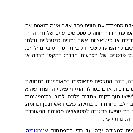
אדם מתמודד עם חווית פחד אשר אינה תואמת את
פרעת חרדה חווה סימפטומים עזים של חרדה, הן
רויים או סיטואציות אשר נחווים כניטרליים ובלתי
בות להפרעות שכיחות ביותר מהן סובלים ילדים,
וגים מרכזיים של הפרעות חרדה: התקפי חרדה או
יקה, הינם התקפים פתאומיים המאופיינים בתחושת
ם רבות אדם במהלך התקף פאניקה יפחד שהוא
או תוך דקות אחדות וילווה, לרוב, בסימפטומים
ב הלב, סחרחורת, בחילה, כאבי ראש ובטן וכדומה.
ר הם יופיעו כתגובה לסיטואציה מסוימת המעוררת
 הניכרת לעין.
רמים למצוקה עזה עד כדי התפתחות
אגורפוביה
.