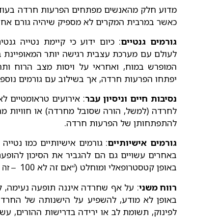
מדוע חלק מהאנשים מפתחים הפרעות חרדה בעוד 
כאשר במרבית המקרים לא מספיק שיהיה גורם אח
גורמים גנטיים
: כיום ידוע כי קיימת נטייה ג
לעולם עם מערכת עצבית רגישה יותר המאופיינת בין
המופרש במוח, ואחראי על ויסות מצב הרוח ותח
יפתחו הפרעות חרדה, אך בשילוב עם גורמים נוספים
נסיבות חיים וניסיון עבר
: אירועים טראומטיים לא
לחרדה (למשל, הורה שסובל מחרדה) או חוויות מר
להתפתחותן של הפרעות חרדה.
גורמים אישיותיים
: גורמים אישיותיים כמו נטייה
באחרים עשויים גם הם להגביר את הסיכון להופעת
באופן קטסטרופאלי ומוחלט (ֿ״אם זה לא 100
– זה 
רווח משני
: על אף שחרדה איננה תופעה נעימה, ל
באופן לא מודע, להשפיע על הישנותה של החרדה
לפינוק, תשומת לב או ירידה בדרישות ההורים, עש