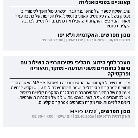
קאנוניים בפסיכואנליזה
ערב השקה לספרו של פרופ' ענר גוברין "כשהטיפול הופך לסיפור" ובו
נעסוק בשלושה טקסטים קאנוניים ונשאל: אילו הכרעות של כתיבה עמדו
מאחוריהם? כיצד העקרונות שהובילו את כתיבתם רלוונטיים לכתיבה
הקלינית כיום?
מכון מפרשים, האקדמית ת"א יפו
מפגש מקוון | 18.10.2026 | יום ראשון | 19:30-21:00
מעבר לסף הידוע: תהליכי פסיכותרפיה בשילוב עם
טיפול בחומרים משני תודעה - מחקר, תיאוריה
ופרקטיקה
מכון מפרשים לחקר והוראת הפסיכותרפיה ו- MAPS Israel האגודה הרב
תחומית למחקרים פסיכדליים, שמחים להזמינכם ליום עיון שיוקדש לבחינה
מעמיקה של תהליך הפסיכותרפיה במסגרת מחקרים קליניים בטיפול
משולב חומרים משני תודעה, באמצעות שילוב של מסגרות תיאורטיות,
דיונים קליניים ותיאורי מקרה מפורטים ממחקרים קליניים.
מכון מפרשים, MAPS Israel
האקדמית ת"א יפו | 23.10.2026 | יום שישי | 08:30-14:00