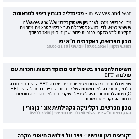
In Waves and War - פסיכדליה כערוץ ריפוי לטראומה
מכון מפרשים מזמין לערב עיון שיעסוק בסרט In Waves and War
שישמש כמצע לדיון בנושא פסיכדליה כערוץ ריפוי לטראומה: מהחוויה
הקלינית לידע מחקרי. בהנחיית פרופ' שרון זין ביימן ויואב בר יוסף.
מכון מפרשים, האקדמית ת"א יפו
מפגש מקוון | 07.09.2026 | יום שני | 20:00-21:30
חשיפה להכשרה בטיפול זוגי ממוקד רגשות והכרות עם
עולם ה-EFT
שמחים להזמינכם להכרות משמעותית עם עולם ה-EFT הזוגי. פרופ' רונדה
גולדמן, מומחית עולמית ושותפה של לז גרינברג בפיתוח המודל הזוגי EFT-
C, נענתה להזמנתנו ותגיע לישראל באוקטובר ותלמד בהכשרה מודולות
ברמות העמקה ויישום שונות.
מכון מפרשים, הקליניקה הקהילתית אוני' בן גוריון
האקדמית ת"א יפו | 08.10.2026 | יום חמישי | 09:00-13:00
"קוראים כאן ועכשיו": שיח על שלושה תיאורי מקרה