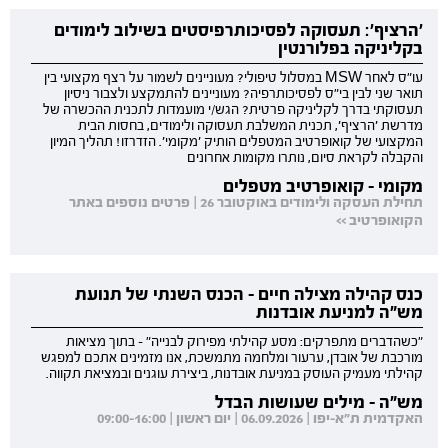
'הרציף': תעסוקה לפסיכותרפיסטים בשילוב לימודים
בקליניקה בפלורנטין
עו"ס לאחר MSW במסלול טיפולי? מעוניינים לשמור על רצף מקצועי בין
תואר שני לבין בי"ס לפסיכותרפיה? מעוניינים להתמקצע ולצבור ניסיון
תעסוקתי בדרך לקליניקה פרטית? הגש/י מועמדות לתכנית ההכשרה של
מדרשת 'הרציף', תכנית המשלבת תעסוקה ולימודים, בחסות הבית
המקצועי של קואופרטיב המטפלים הותיק 'מקומי'. הזדרזו! תהליך המיון
והקבלה לקראת סיום, נותרו מקומות אחרונים
מקומי - קואופרטיב מטפלים
תחילת העסקה ולימודים באוקטובר 26 | פרטים נוספים באתר
הקואופרטיב >>
כנס קהילה מצילה חיים - הכנס השנתי של תנועת
מש"ה למניעת אובדנות
"כשהדברים מתפרקים: מסע קהילתי מפירוק לבנייה" - בתוך מציאות
מורכבת של אובדן, ערעור ומלחמה מתמשכת, אנו מזמינים אתכם למפגש
קהילתי מעמיק העוסק במניעת אובדנות, ביצירת עוגנים ובמציאת תקווה.
מש"ה - מילים שעושות הבדל
האקדמית ת"א-יפו | 06.09.2026 | יום ראשון | 09:00-16:00