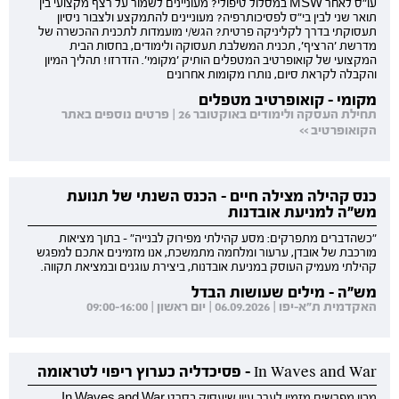
עו"ס לאחר MSW במסלול טיפולי? מעוניינים לשמור על רצף מקצועי בין
תואר שני לבין בי"ס לפסיכותרפיה? מעוניינים להתמקצע ולצבור ניסיון
תעסוקתי בדרך לקליניקה פרטית? הגש/י מועמדות לתכנית ההכשרה של
מדרשת 'הרציף', תכנית המשלבת תעסוקה ולימודים, בחסות הבית
המקצועי של קואופרטיב המטפלים הותיק 'מקומי'. הזדרזו! תהליך המיון
והקבלה לקראת סיום, נותרו מקומות אחרונים
מקומי - קואופרטיב מטפלים
תחילת העסקה ולימודים באוקטובר 26 | פרטים נוספים באתר
הקואופרטיב >>
כנס קהילה מצילה חיים - הכנס השנתי של תנועת
מש"ה למניעת אובדנות
"כשהדברים מתפרקים: מסע קהילתי מפירוק לבנייה" - בתוך מציאות
מורכבת של אובדן, ערעור ומלחמה מתמשכת, אנו מזמינים אתכם למפגש
קהילתי מעמיק העוסק במניעת אובדנות, ביצירת עוגנים ובמציאת תקווה.
מש"ה - מילים שעושות הבדל
האקדמית ת"א-יפו | 06.09.2026 | יום ראשון | 09:00-16:00
In Waves and War - פסיכדליה כערוץ ריפוי לטראומה
מכון מפרשים מזמין לערב עיון שיעסוק בסרט In Waves and War