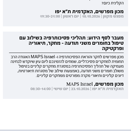
הקלינית כיום?
מכון מפרשים, האקדמית ת"א יפו
מפגש מקוון | 18.10.2026 | יום ראשון | 19:30-21:00
מעבר לסף הידוע: תהליכי פסיכותרפיה בשילוב עם
טיפול בחומרים משני תודעה - מחקר, תיאוריה
ופרקטיקה
מכון מפרשים לחקר והוראת הפסיכותרפיה ו- MAPS Israel האגודה הרב
תחומית למחקרים פסיכדליים, שמחים להזמינכם ליום עיון שיוקדש לבחינה
מעמיקה של תהליך הפסיכותרפיה במסגרת מחקרים קליניים בטיפול
משולב חומרים משני תודעה, באמצעות שילוב של מסגרות תיאורטיות,
דיונים קליניים ותיאורי מקרה מפורטים ממחקרים קליניים.
מכון מפרשים, MAPS Israel
האקדמית ת"א יפו | 23.10.2026 | יום שישי | 08:30-14:00