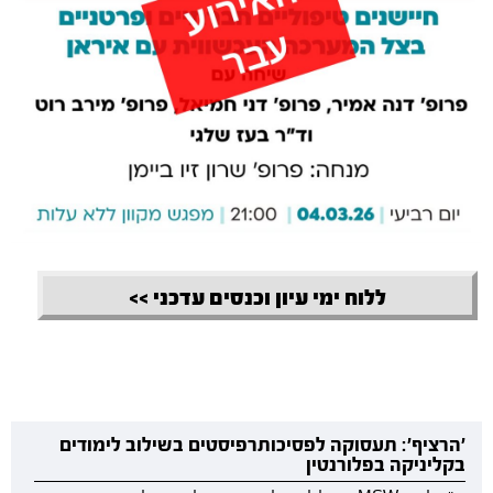
ללוח ימי עיון וכנסים עדכני >>
'הרציף': תעסוקה לפסיכותרפיסטים בשילוב לימודים
בקליניקה בפלורנטין