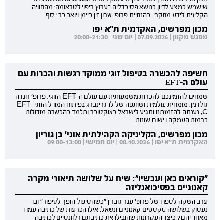
שישמש כמצע לדיון בנושא פסיכדליה כערוץ ריפוי לטראומה: מהחוויה
הקלינית לידע מחקרי. בהנחיית פרופ' שרון זין ביימן ויואב בר יוסף.
מכון מפרשים, האקדמית ת"א יפו
מפגש מקוון | 07.09.2026 | יום שני | 20:00-21:30
חשיפה להכשרה בטיפול זוגי ממוקד רגשות והכרות עם
עולם ה-EFT
שמחים להזמינכם להכרות משמעותית עם עולם ה-EFT הזוגי. פרופ' רונדה
גולדמן, מומחית עולמית ושותפה של לז גרינברג בפיתוח המודל הזוגי EFT-
C, נענתה להזמנתנו ותגיע לישראל באוקטובר ותלמד בהכשרה מודולות
ברמות העמקה ויישום שונות.
מכון מפרשים, הקליניקה הקהילתית אוני' בן גוריון
האקדמית ת"א יפו | 08.10.2026 | יום חמישי | 09:00-13:00
"קוראים כאן ועכשיו": שיח על שלושה תיאורי מקרה
קאנוניים בפסיכואנליזה
ערב השקה לספרו של פרופ' ענר גוברין "כשהטיפול הופך לסיפור" ובו
נעסוק בשלושה טקסטים קאנוניים ונשאל: אילו הכרעות של כתיבה עמדו
מאחוריהם? כיצד העקרונות שהובילו את כתיבתם רלוונטיים לכתיבה