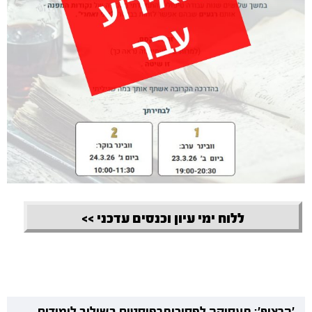
ללוח ימי עיון וכנסים עדכני >>
'הרציף': תעסוקה לפסיכותרפיסטים בשילוב לימודים