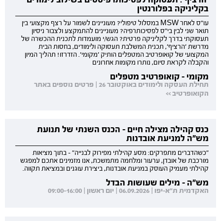
בקליניקה בפלורנטין
עו"ס לאחר MSW במסלול טיפולי? מעוניינים לשמור על רצף מקצועי בין
תואר שני לבין בי"ס לפסיכותרפיה? מעוניינים להתמקצע ולצבור ניסיון
תעסוקתי בדרך לקליניקה פרטית? הגש/י מועמדות לתכנית ההכשרה של
מדרשת 'הרציף', תכנית המשלבת תעסוקה ולימודים, בחסות הבית
המקצועי של קואופרטיב המטפלים הותיק 'מקומי'. הזדרזו! תהליך המיון
והקבלה לקראת סיום, נותרו מקומות אחרונים
מקומי - קואופרטיב מטפלים
תחילת העסקה ולימודים באוקטובר 26 | פרטים נוספים באתר
הקואופרטיב >>
כנס קהילה מצילה חיים - הכנס השנתי של תנועת
מש"ה למניעת אובדנות
"כשהדברים מתפרקים: מסע קהילתי מפירוק לבנייה" - בתוך מציאות
מורכבת של אובדן, ערעור ומלחמה מתמשכת, אנו מזמינים אתכם למפגש
קהילתי מעמיק העוסק במניעת אובדנות, ביצירת עוגנים ובמציאת תקווה.
מש"ה - מילים שעושות הבדל
האקדמית ת"א-יפו | 06.09.2026 | יום ראשון | 09:00-16:00