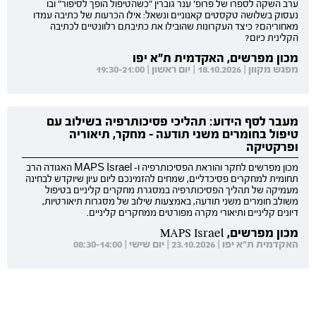
ערב השקה לספרו של פרופ' ענר גוברין "כשהטיפול הופך לסיפור" ובו
נעסוק בשלושה טקסטים קאנוניים ונשאל: אילו הכרעות של כתיבה עמדו
מאחוריהם? כיצד העקרונות שהובילו את כתיבתם רלוונטיים לכתיבה
הקלינית כיום?
מכון מפרשים, האקדמית ת"א יפו
מפגש מקוון | 18.10.2026 | יום ראשון | 19:30-21:00
מעבר לסף הידוע: תהליכי פסיכותרפיה בשילוב עם
טיפול בחומרים משני תודעה - מחקר, תיאוריה
ופרקטיקה
מכון מפרשים לחקר והוראת הפסיכותרפיה ו- MAPS Israel האגודה הרב
תחומית למחקרים פסיכדליים, שמחים להזמינכם ליום עיון שיוקדש לבחינה
מעמיקה של תהליך הפסיכותרפיה במסגרת מחקרים קליניים בטיפול
משולב חומרים משני תודעה, באמצעות שילוב של מסגרות תיאורטיות,
דיונים קליניים ותיאורי מקרה מפורטים ממחקרים קליניים.
מכון מפרשים, MAPS Israel
האקדמית ת"א יפו | 23.10.2026 | יום שישי | 08:30-14:00