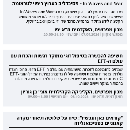
In Waves and War - פסיכדליה כערוץ ריפוי לטראומה
מכון מפרשים מזמין לערב עיון שיעסוק בסרט In Waves and War
שישמש כמצע לדיון בנושא פסיכדליה כערוץ ריפוי לטראומה: מהחוויה
הקלינית לידע מחקרי. בהנחיית פרופ' שרון זין ביימן ויואב בר יוסף.
מכון מפרשים, האקדמית ת"א יפו
מפגש מקוון | 07.09.2026 | יום שני | 20:00-21:30
חשיפה להכשרה בטיפול זוגי ממוקד רגשות והכרות עם
עולם ה-EFT
שמחים להזמינכם להכרות משמעותית עם עולם ה-EFT הזוגי. פרופ' רונדה
גולדמן, מומחית עולמית ושותפה של לז גרינברג בפיתוח המודל הזוגי EFT-
C, נענתה להזמנתנו ותגיע לישראל באוקטובר ותלמד בהכשרה מודולות
ברמות העמקה ויישום שונות.
מכון מפרשים, הקליניקה הקהילתית אוני' בן גוריון
האקדמית ת"א יפו | 08.10.2026 | יום חמישי | 09:00-13:00
"קוראים כאן ועכשיו": שיח על שלושה תיאורי מקרה
קאנוניים בפסיכואנליזה