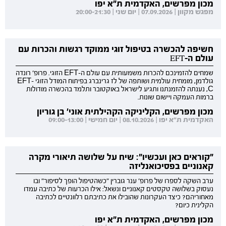
מכון מפרשים, האקדמית ת"א יפו
מפגש מקוון | 07.09.2026 | יום שני | 20:00-21:30
חשיפה להכשרה בטיפול זוגי ממוקד רגשות והכרות עם
עולם ה-EFT
שמחים להזמינכם להכרות משמעותית עם עולם ה-EFT הזוגי. פרופ' רונדה
גולדמן, מומחית עולמית ושותפה של לז גרינברג בפיתוח המודל הזוגי EFT-
C, נענתה להזמנתנו ותגיע לישראל באוקטובר ותלמד בהכשרה מודולות
ברמות העמקה ויישום שונות.
מכון מפרשים, הקליניקה הקהילתית אוני' בן גוריון
האקדמית ת"א יפו | 08.10.2026 | יום חמישי | 09:00-13:00
"קוראים כאן ועכשיו": שיח על שלושה תיאורי מקרה
קאנוניים בפסיכואנליזה
ערב השקה לספרו של פרופ' ענר גוברין "כשהטיפול הופך לסיפור" ובו
נעסוק בשלושה טקסטים קאנוניים ונשאל: אילו הכרעות של כתיבה עמדו
מאחוריהם? כיצד העקרונות שהובילו את כתיבתם רלוונטיים לכתיבה
הקלינית כיום?
מכון מפרשים, האקדמית ת"א יפו