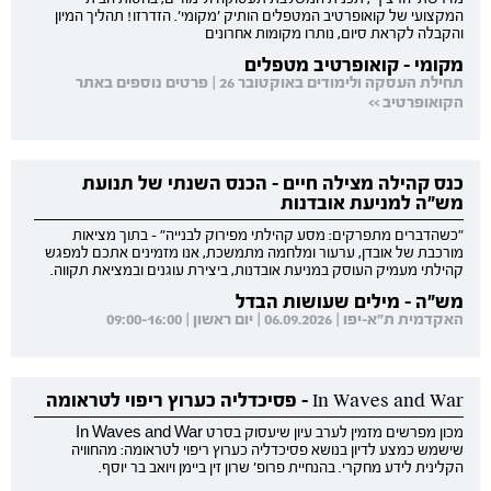
המקצועי של קואופרטיב המטפלים הותיק 'מקומי'. הזדרזו! תהליך המיון
והקבלה לקראת סיום, נותרו מקומות אחרונים
מקומי - קואופרטיב מטפלים
תחילת העסקה ולימודים באוקטובר 26 | פרטים נוספים באתר
הקואופרטיב >>
כנס קהילה מצילה חיים - הכנס השנתי של תנועת
מש"ה למניעת אובדנות
"כשהדברים מתפרקים: מסע קהילתי מפירוק לבנייה" - בתוך מציאות
מורכבת של אובדן, ערעור ומלחמה מתמשכת, אנו מזמינים אתכם למפגש
קהילתי מעמיק העוסק במניעת אובדנות, ביצירת עוגנים ובמציאת תקווה.
מש"ה - מילים שעושות הבדל
האקדמית ת"א-יפו | 06.09.2026 | יום ראשון | 09:00-16:00
In Waves and War - פסיכדליה כערוץ ריפוי לטראומה
מכון מפרשים מזמין לערב עיון שיעסוק בסרט In Waves and War
שישמש כמצע לדיון בנושא פסיכדליה כערוץ ריפוי לטראומה: מהחוויה
הקלינית לידע מחקרי. בהנחיית פרופ' שרון זין ביימן ויואב בר יוסף.