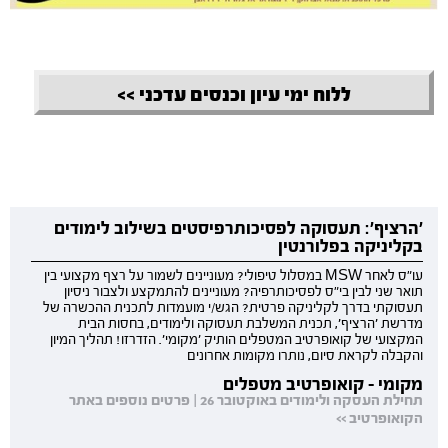
.
ללוח ימי עיון וכנסים עדכני >>
'הרציף': תעסוקה לפסיכותרפיסטים בשילוב לימודים
בקליניקה בפלורנטין
עו"ס לאחר MSW במסלול טיפולי? מעוניינים לשמור על רצף מקצועי בין
תואר שני לבין בי"ס לפסיכותרפיה? מעוניינים להתמקצע ולצבור ניסיון
תעסוקתי בדרך לקליניקה פרטית? הגש/י מועמדות לתכנית ההכשרה של
מדרשת 'הרציף', תכנית המשלבת תעסוקה ולימודים, בחסות הבית
המקצועי של קואופרטיב המטפלים הותיק 'מקומי'. הזדרזו! תהליך המיון
והקבלה לקראת סיום, נותרו מקומות אחרונים
מקומי - קואופרטיב מטפלים
תחילת העסקה ולימודים באוקטובר 26 | פרטים נוספים באתר
הקואופרטיב >>