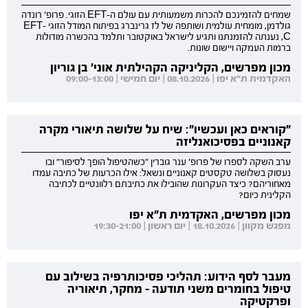
שמחים להזמינכם להכרות משמעותית עם עולם ה-EFT הזוגי. פרופ' רונדה
גולדמן, מומחית עולמית ושותפה של לז גרינברג בפיתוח המודל הזוגי EFT-
C, נענתה להזמנתנו ותגיע לישראל באוקטובר ותלמד בהכשרה מודולות
ברמות העמקה ויישום שונות.
מכון מפרשים, הקליניקה הקהילתית אוני' בן גוריון
האקדמית ת"א יפו | 08.10.2026 | יום חמישי | 09:00-13:00
"קוראים כאן ועכשיו": שיח על שלושה תיאורי מקרה
קאנוניים בפסיכואנליזה
ערב השקה לספרו של פרופ' ענר גוברין "כשהטיפול הופך לסיפור" ובו
נעסוק בשלושה טקסטים קאנוניים ונשאל: אילו הכרעות של כתיבה עמדו
מאחוריהם? כיצד העקרונות שהובילו את כתיבתם רלוונטיים לכתיבה
הקלינית כיום?
מכון מפרשים, האקדמית ת"א יפו
מפגש מקוון | 18.10.2026 | יום ראשון | 19:30-21:00
מעבר לסף הידוע: תהליכי פסיכותרפיה בשילוב עם
טיפול בחומרים משני תודעה - מחקר, תיאוריה
ופרקטיקה