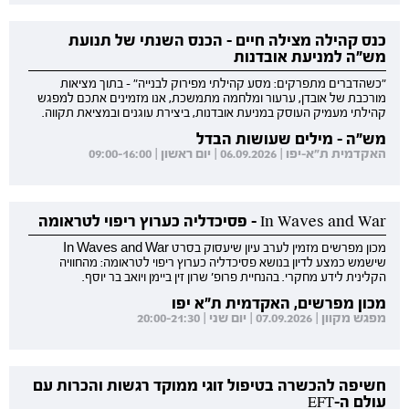
כנס קהילה מצילה חיים - הכנס השנתי של תנועת
מש"ה למניעת אובדנות
"כשהדברים מתפרקים: מסע קהילתי מפירוק לבנייה" - בתוך מציאות
מורכבת של אובדן, ערעור ומלחמה מתמשכת, אנו מזמינים אתכם למפגש
קהילתי מעמיק העוסק במניעת אובדנות, ביצירת עוגנים ובמציאת תקווה.
מש"ה - מילים שעושות הבדל
האקדמית ת"א-יפו | 06.09.2026 | יום ראשון | 09:00-16:00
In Waves and War - פסיכדליה כערוץ ריפוי לטראומה
מכון מפרשים מזמין לערב עיון שיעסוק בסרט In Waves and War
שישמש כמצע לדיון בנושא פסיכדליה כערוץ ריפוי לטראומה: מהחוויה
הקלינית לידע מחקרי. בהנחיית פרופ' שרון זין ביימן ויואב בר יוסף.
מכון מפרשים, האקדמית ת"א יפו
מפגש מקוון | 07.09.2026 | יום שני | 20:00-21:30
חשיפה להכשרה בטיפול זוגי ממוקד רגשות והכרות עם
עולם ה-EFT