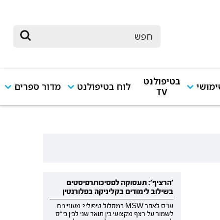
בטיפולנט
מושי
לוח בטיפולנט
מדור ספרים
TV
'הרציף': תעסוקה לפסיכותרפיסטים
בשילוב לימודים בקליניקה בפלורנטין
עו"ס לאחר MSW במסלול טיפולי? מעוניינים
לשמור על רצף מקצועי בין תואר שני לבין בי"ס