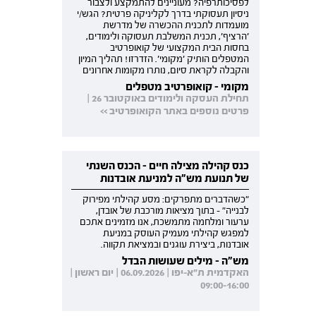
לפסיכותרפיה? מעוניינים להתמקצע ולצבור
ניסיון תעסוקתי בדרך לקליניקה פרטית? הגש/י
מועמדות לתכנית ההכשרה של מדרשת
'הרציף', תכנית המשלבת תעסוקה ולימודים,
בחסות הבית המקצועי של קואופרטיב
המטפלים הותיק 'מקומי'. הזדרזו! תהליך המיון
והקבלה לקראת סיום, נותרו מקומות אחרונים
מקומי - קואופרטיב מטפלים
תחילת העסקה ולימודים באוקטובר 26 |
פרטים נוספים באתר הקואופרטיב >>
כנס קהילה מצילה חיים - הכנס השנתי
של תנועת מש"ה למניעת אובדנות
"כשהדברים מתפרקים: מסע קהילתי מפירוק
לבנייה" - בתוך מציאות מורכבת של אובדן,
ערעור ומלחמה מתמשכת, אנו מזמינים אתכם
למפגש קהילתי מעמיק העוסק במניעת
אובדנות, ביצירת עוגנים ובמציאת תקווה.
מש"ה - מילים שעושות הבדל
האקדמית ת"א-יפו | 06.09.2026 | יום ראשון |
09:00-16:00