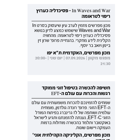
In Waves and War - פסיכדליה כערוץ
ריפוי לטראומה
מכון מפרשים מזמין לערב עיון שיעסוק בסרט In
Waves and War שישמש כמצע לדיון בנושא
פסיכדליה כערוץ ריפוי לטראומה: מהחוויה
הקלינית לידע מחקרי. בהנחיית פרופ' שרון זין
ביימן ויואב בר יוסף.
מכון מפרשים, האקדמית ת"א יפו
מפגש מקוון | 07.09.2026 | יום שני | 20:00-
21:30
חשיפה להכשרה בטיפול זוגי ממוקד
רגשות והכרות עם עולם ה-EFT
שמחים להזמינכם להכרות משמעותית עם עולם
ה-EFT הזוגי. פרופ' רונדה גולדמן, מומחית
עולמית ושותפה של לז גרינברג בפיתוח המודל
הזוגי EFT-C, נענתה להזמנתנו ותגיע לישראל
באוקטובר ותלמד בהכשרה מודולות ברמות
העמקה ויישום שונות.
מכון מפרשים, הקליניקה הקהילתית אוני'