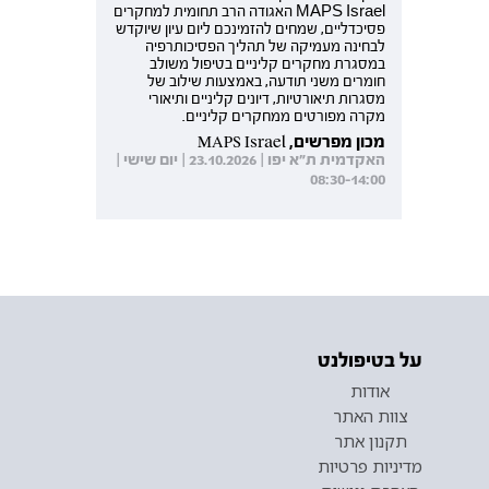
MAPS Israel האגודה הרב תחומית למחקרים
פסיכדליים, שמחים להזמינכם ליום עיון שיוקדש
לבחינה מעמיקה של תהליך הפסיכותרפיה
במסגרת מחקרים קליניים בטיפול משולב
חומרים משני תודעה, באמצעות שילוב של
מסגרות תיאורטיות, דיונים קליניים ותיאורי
מקרה מפורטים ממחקרים קליניים.
מכון מפרשים, MAPS Israel
האקדמית ת"א יפו | 23.10.2026 | יום שישי |
08:30-14:00
על בטיפולנט
אודות
צוות האתר
תקנון אתר
מדיניות פרטיות