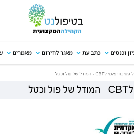
הקהילה
המקצועית
יון וכנסים
כתב עת
מאגר לחירום
מאמרים
שי
מי לCBT - המודל של פול וכטל
טל