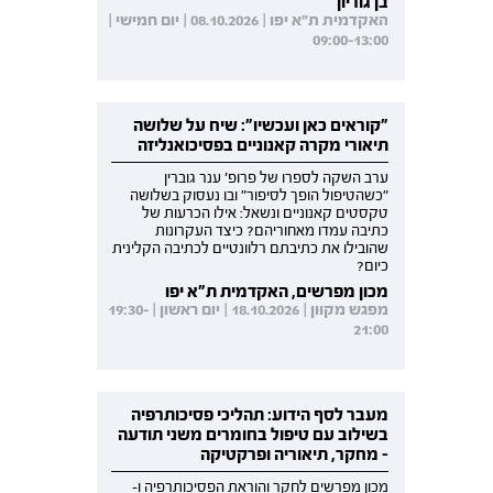
בן גוריון
האקדמית ת"א יפו | 08.10.2026 | יום חמישי |
09:00-13:00
"קוראים כאן ועכשיו": שיח על שלושה
תיאורי מקרה קאנוניים בפסיכואנליזה
ערב השקה לספרו של פרופ' ענר גוברין
"כשהטיפול הופך לסיפור" ובו נעסוק בשלושה
טקסטים קאנוניים ונשאל: אילו הכרעות של
כתיבה עמדו מאחוריהם? כיצד העקרונות
שהובילו את כתיבתם רלוונטיים לכתיבה הקלינית
כיום?
מכון מפרשים, האקדמית ת"א יפו
מפגש מקוון | 18.10.2026 | יום ראשון | 19:30-
21:00
מעבר לסף הידוע: תהליכי פסיכותרפיה
בשילוב עם טיפול בחומרים משני תודעה
- מחקר, תיאוריה ופרקטיקה
מכון מפרשים לחקר והוראת הפסיכותרפיה ו-