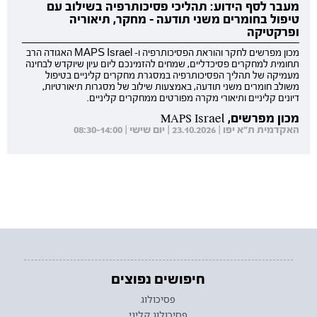
מעבר לסף הידוע: תהליכי פסיכותרפיה בשילוב עם
טיפול בחומרים משני תודעה - מחקר, תיאוריה
ופרקטיקה
מכון מפרשים לחקר והוראת הפסיכותרפיה ו- MAPS Israel האגודה הרב
תחומית למחקרים פסיכדליים, שמחים להזמינכם ליום עיון שיוקדש לבחינה
מעמיקה של תהליך הפסיכותרפיה במסגרת מחקרים קליניים בטיפול
משולב חומרים משני תודעה, באמצעות שילוב של מסגרות תיאורטיות,
דיונים קליניים ותיאורי מקרה מפורטים ממחקרים קליניים.
מכון מפרשים, MAPS Israel
האקדמית ת"א יפו | 23.10.2026 | יום שישי | 08:30-14:00
חיפושים נפוצים
פסיכולוג
פסיכולוג קליני