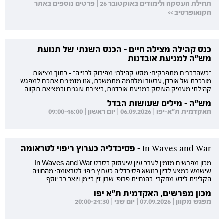
תחילת העסקה ולימודים באוקטובר 26 | פרטים נוספים באתר
הקואופרטיב >>
כנס קהילה מצילה חיים - הכנס השנתי של תנועת
מש"ה למניעת אובדנות
"כשהדברים מתפרקים: מסע קהילתי מפירוק לבנייה" - בתוך מציאות
מורכבת של אובדן, ערעור ומלחמה מתמשכת, אנו מזמינים אתכם למפגש
קהילתי מעמיק העוסק במניעת אובדנות, ביצירת עוגנים ובמציאת תקווה.
מש"ה - מילים שעושות הבדל
האקדמית ת"א-יפו | 06.09.2026 | יום ראשון | 09:00-16:00
In Waves and War - פסיכדליה כערוץ ריפוי לטראומה
מכון מפרשים מזמין לערב עיון שיעסוק בסרט In Waves and War
שישמש כמצע לדיון בנושא פסיכדליה כערוץ ריפוי לטראומה: מהחוויה
הקלינית לידע מחקרי. בהנחיית פרופ' שרון זין ביימן ויואב בר יוסף.
מכון מפרשים, האקדמית ת"א יפו
מפגש מקוון | 07.09.2026 | יום שני | 20:00-21:30