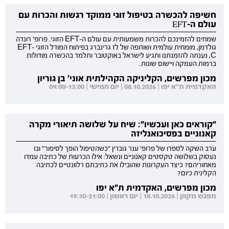
חשיפה להכשרה בטיפול זוגי ממוקד רגשות והכרות עם
עולם ה-EFT
שמחים להזמינכם להכרות משמעותית עם עולם ה-EFT הזוגי. פרופ' רונדה
גולדמן, מומחית עולמית ושותפה של לז גרינברג בפיתוח המודל הזוגי EFT-
C, נענתה להזמנתנו ותגיע לישראל באוקטובר ותלמד בהכשרה מודולות
ברמות העמקה ויישום שונות.
מכון מפרשים, הקליניקה הקהילתית אוני' בן גוריון
האקדמית ת"א יפו | 08.10.2026 | יום חמישי | 09:00-13:00
"קוראים כאן ועכשיו": שיח על שלושה תיאורי מקרה
קאנוניים בפסיכואנליזה
ערב השקה לספרו של פרופ' ענר גוברין "כשהטיפול הופך לסיפור" ובו
נעסוק בשלושה טקסטים קאנוניים ונשאל: אילו הכרעות של כתיבה עמדו
מאחוריהם? כיצד העקרונות שהובילו את כתיבתם רלוונטיים לכתיבה
הקלינית כיום?
מכון מפרשים, האקדמית ת"א יפו
מפגש מקוון | 18.10.2026 | יום ראשון | 19:30-21:00