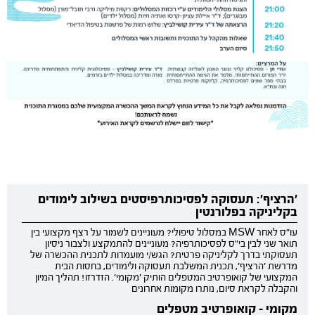
'הרציף': תעסוקה לפסיכותרפיסטים בשילוב לימודים
בקליניקה בפלורנטין
עו"ס לאחר MSW במסלול טיפולי? מעוניינים לשמור על רצף מקצועי בין
תואר שני לבין בי"ס לפסיכותרפיה? מעוניינים להתמקצע ולצבור ניסיון
תעסוקתי בדרך לקליניקה פרטית? הגש/י מועמדות לתכנית ההכשרה של
מדרשת 'הרציף', תכנית המשלבת תעסוקה ולימודים, בחסות הבית
המקצועי של קואופרטיב המטפלים הותיק 'מקומי'. הזדרזו! תהליך המיון
והקבלה לקראת סיום, נותרו מקומות אחרונים
מקומי - קואופרטיב מטפלים