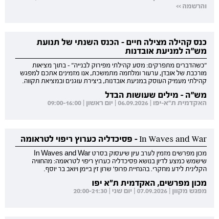
והרשמה >>
כנס קהילה מצילה חיים - הכנס השנתי של תנועת
מש"ה למניעת אובדנות
"כשהדברים מתפרקים: מסע קהילתי מפירוק לבנייה" - בתוך מציאות
מורכבת של אובדן, ערעור ומלחמה מתמשכת, אנו מזמינים אתכם למפגש
קהילתי מעמיק העוסק במניעת אובדנות, ביצירת עוגנים ובמציאת תקווה.
מש"ה - מילים שעושות הבדל
האקדמית ת"א-יפו | 06.09.2026 | יום ראשון | 09:00-16:00
In Waves and War - פסיכדליה כערוץ ריפוי לטראומה
מכון מפרשים מזמין לערב עיון שיעסוק בסרט In Waves and War
שישמש כמצע לדיון בנושא פסיכדליה כערוץ ריפוי לטראומה: מהחוויה
הקלינית לידע מחקרי. בהנחיית פרופ' שרון זין ביימן ויואב בר יוסף.
מכון מפרשים, האקדמית ת"א יפו
מפגש מקוון | 07.09.2026 | יום שני | 20:00-21:30