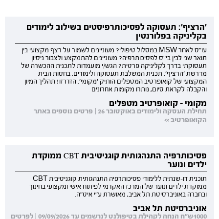
'הרציף': תעסוקה לפסיכותרפיסטים בשילוב לימודים
בקליניקה בפלורנטין
עו"ס לאחר MSW במסלול טיפולי? מעוניינים לשמור על רצף מקצועי בין
תואר שני לבין בי"ס לפסיכותרפיה? מעוניינים להתמקצע ולצבור ניסיון
תעסוקתי בדרך לקליניקה פרטית? הגש/י מועמדות לתכנית ההכשרה של
מדרשת 'הרציף', תכנית המשלבת תעסוקה ולימודים, בחסות הבית
המקצועי של קואופרטיב המטפלים הותיק 'מקומי'. הזדרזו! תהליך המיון
והקבלה לקראת סיום, נותרו מקומות אחרונים
מקומי - קואופרטיב מטפלים
תחילת העסקה ולימודים באוקטובר 26 | פרטים נוספים באתר
הקואופרטיב >>
פסיכותרפיה התנהגותית קוגניטיבית CBT ממוקדת
ילדים ונוער
תוכנית דו-שנתית ללימודי פסיכותרפיה התנהגותית קוגניטיבית CBT
ממוקדת ילדים ונוער של המרכז האקדמי לפיתוח אישי ומקצועי בחינוך
ובחברה באוניברסיטת תל אביב, מאושרת ע"י איט"ה.
אוניברסיטת תל אביב
1000ש"ח הנחה לקהילת בטיפולנט לנרשמים עד 09/09/2026 | לפרטים