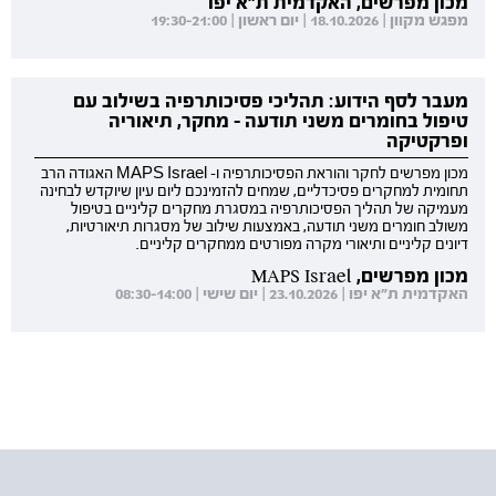
מכון מפרשים, האקדמית ת"א יפו
מפגש מקוון | 18.10.2026 | יום ראשון | 19:30-21:00
מעבר לסף הידוע: תהליכי פסיכותרפיה בשילוב עם
טיפול בחומרים משני תודעה - מחקר, תיאוריה
ופרקטיקה
מכון מפרשים לחקר והוראת הפסיכותרפיה ו- MAPS Israel האגודה הרב
תחומית למחקרים פסיכדליים, שמחים להזמינכם ליום עיון שיוקדש לבחינה
מעמיקה של תהליך הפסיכותרפיה במסגרת מחקרים קליניים בטיפול
משולב חומרים משני תודעה, באמצעות שילוב של מסגרות תיאורטיות,
דיונים קליניים ותיאורי מקרה מפורטים ממחקרים קליניים.
מכון מפרשים, MAPS Israel
האקדמית ת"א יפו | 23.10.2026 | יום שישי | 08:30-14:00