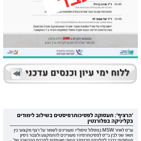
'הרציף': תעסוקה לפסיכותרפיסטים בשילוב לימודים
בקליניקה בפלורנטין
עו"ס לאחר MSW במסלול טיפולי? מעוניינים לשמור על רצף מקצועי בין
תואר שני לבין בי"ס לפסיכותרפיה? מעוניינים להתמקצע ולצבור ניסיון
תעסוקתי בדרך לקליניקה פרטית? הגש/י מועמדות לתכנית ההכשרה של