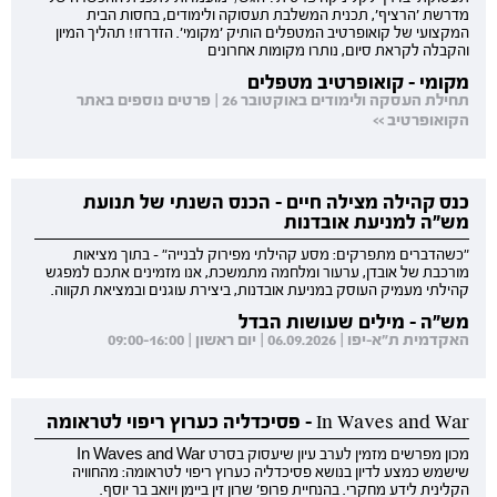
מדרשת 'הרציף', תכנית המשלבת תעסוקה ולימודים, בחסות הבית
המקצועי של קואופרטיב המטפלים הותיק 'מקומי'. הזדרזו! תהליך המיון
והקבלה לקראת סיום, נותרו מקומות אחרונים
מקומי - קואופרטיב מטפלים
תחילת העסקה ולימודים באוקטובר 26 | פרטים נוספים באתר
הקואופרטיב >>
כנס קהילה מצילה חיים - הכנס השנתי של תנועת
מש"ה למניעת אובדנות
"כשהדברים מתפרקים: מסע קהילתי מפירוק לבנייה" - בתוך מציאות
מורכבת של אובדן, ערעור ומלחמה מתמשכת, אנו מזמינים אתכם למפגש
קהילתי מעמיק העוסק במניעת אובדנות, ביצירת עוגנים ובמציאת תקווה.
מש"ה - מילים שעושות הבדל
האקדמית ת"א-יפו | 06.09.2026 | יום ראשון | 09:00-16:00
In Waves and War - פסיכדליה כערוץ ריפוי לטראומה
מכון מפרשים מזמין לערב עיון שיעסוק בסרט In Waves and War
שישמש כמצע לדיון בנושא פסיכדליה כערוץ ריפוי לטראומה: מהחוויה
הקלינית לידע מחקרי. בהנחיית פרופ' שרון זין ביימן ויואב בר יוסף.