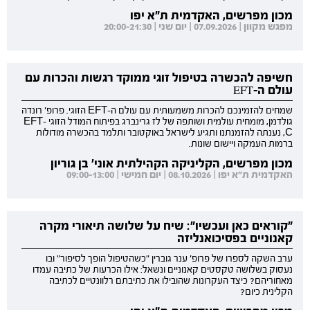
מכון מפרשים, האקדמית ת"א יפו
מפגש מקוון | 07.09.2026 | יום שני | 20:00-21:30
חשיפה להכשרה בטיפול זוגי ממוקד רגשות והכרות עם
עולם ה-EFT
שמחים להזמינכם להכרות משמעותית עם עולם ה-EFT הזוגי. פרופ' רונדה
גולדמן, מומחית עולמית ושותפה של לז גרינברג בפיתוח המודל הזוגי EFT-
C, נענתה להזמנתנו ותגיע לישראל באוקטובר ותלמד בהכשרה מודולות
ברמות העמקה ויישום שונות.
מכון מפרשים, הקליניקה הקהילתית אוני' בן גוריון
האקדמית ת"א יפו | 08.10.2026 | יום חמישי | 09:00-13:00
"קוראים כאן ועכשיו": שיח על שלושה תיאורי מקרה
קאנוניים בפסיכואנליזה
ערב השקה לספרו של פרופ' ענר גוברין "כשהטיפול הופך לסיפור" ובו
נעסוק בשלושה טקסטים קאנוניים ונשאל: אילו הכרעות של כתיבה עמדו
מאחוריהם? כיצד העקרונות שהובילו את כתיבתם רלוונטיים לכתיבה
הקלינית כיום?