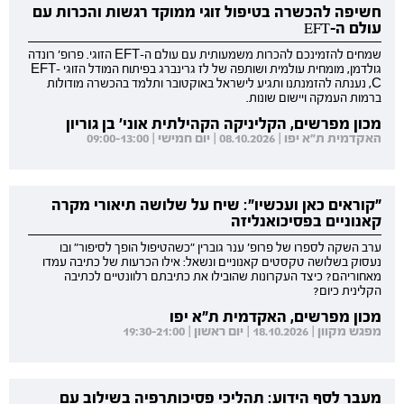
חשיפה להכשרה בטיפול זוגי ממוקד רגשות והכרות עם
עולם ה-EFT
שמחים להזמינכם להכרות משמעותית עם עולם ה-EFT הזוגי. פרופ' רונדה
גולדמן, מומחית עולמית ושותפה של לז גרינברג בפיתוח המודל הזוגי EFT-
C, נענתה להזמנתנו ותגיע לישראל באוקטובר ותלמד בהכשרה מודולות
ברמות העמקה ויישום שונות.
מכון מפרשים, הקליניקה הקהילתית אוני' בן גוריון
האקדמית ת"א יפו | 08.10.2026 | יום חמישי | 09:00-13:00
"קוראים כאן ועכשיו": שיח על שלושה תיאורי מקרה
קאנוניים בפסיכואנליזה
ערב השקה לספרו של פרופ' ענר גוברין "כשהטיפול הופך לסיפור" ובו
נעסוק בשלושה טקסטים קאנוניים ונשאל: אילו הכרעות של כתיבה עמדו
מאחוריהם? כיצד העקרונות שהובילו את כתיבתם רלוונטיים לכתיבה
הקלינית כיום?
מכון מפרשים, האקדמית ת"א יפו
מפגש מקוון | 18.10.2026 | יום ראשון | 19:30-21:00
מעבר לסף הידוע: תהליכי פסיכותרפיה בשילוב עם