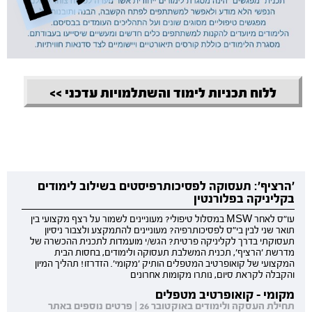
ללוח תכניות לימוד והשתלמויות עדכני >>
'הרציף': תעסוקה לפסיכותרפיסטים בשילוב לימודים
בקליניקה בפלורנטין
עו"ס לאחר MSW במסלול טיפולי? מעוניינים לשמור על רצף מקצועי בין
תואר שני לבין בי"ס לפסיכותרפיה? מעוניינים להתמקצע ולצבור ניסיון
תעסוקתי בדרך לקליניקה פרטית? הגש/י מועמדות לתכנית ההכשרה של
מדרשת 'הרציף', תכנית המשלבת תעסוקה ולימודים, בחסות הבית
המקצועי של קואופרטיב המטפלים הותיק 'מקומי'. הזדרזו! תהליך המיון
והקבלה לקראת סיום, נותרו מקומות אחרונים
מקומי - קואופרטיב מטפלים
תחילת העסקה ולימודים באוקטובר 26 | פרטים נוספים באתר