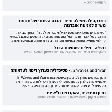
הקואופרטיב >>
כנס קהילה מצילה חיים - הכנס השנתי של תנועת
מש"ה למניעת אובדנות
"כשהדברים מתפרקים: מסע קהילתי מפירוק לבנייה" - בתוך מציאות
מורכבת של אובדן, ערעור ומלחמה מתמשכת, אנו מזמינים אתכם למפגש
קהילתי מעמיק העוסק במניעת אובדנות, ביצירת עוגנים ובמציאת תקווה.
מש"ה - מילים שעושות הבדל
האקדמית ת"א-יפו | 06.09.2026 | יום ראשון | 09:00-16:00
In Waves and War - פסיכדליה כערוץ ריפוי לטראומה
מכון מפרשים מזמין לערב עיון שיעסוק בסרט In Waves and War
שישמש כמצע לדיון בנושא פסיכדליה כערוץ ריפוי לטראומה: מהחוויה
הקלינית לידע מחקרי. בהנחיית פרופ' שרון זין ביימן ויואב בר יוסף.
מכון מפרשים, האקדמית ת"א יפו
מפגש מקוון | 07.09.2026 | יום שני | 20:00-21:30