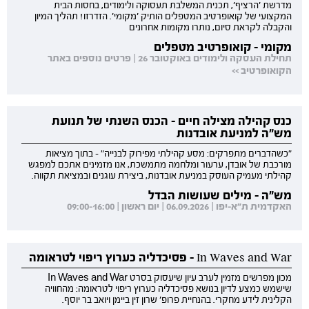
מדרשת 'הרציף', תכנית המשלבת תעסוקה ולימודים, בחסות הבית
המקצועי של קואופרטיב המטפלים הותיק 'מקומי'. הזדרזו! תהליך המיון
והקבלה לקראת סיום, נותרו מקומות אחרונים
מקומי - קואופרטיב מטפלים
תחילת העסקה ולימודים באוקטובר 26 | פרטים נוספים באתר
הקואופרטיב >>
כנס קהילה מצילה חיים - הכנס השנתי של תנועת
מש"ה למניעת אובדנות
"כשהדברים מתפרקים: מסע קהילתי מפירוק לבנייה" - בתוך מציאות
מורכבת של אובדן, ערעור ומלחמה מתמשכת, אנו מזמינים אתכם למפגש
קהילתי מעמיק העוסק במניעת אובדנות, ביצירת עוגנים ובמציאת תקווה.
מש"ה - מילים שעושות הבדל
האקדמית ת"א-יפו | 06.09.2026 | יום ראשון | 09:00-16:00
In Waves and War - פסיכדליה כערוץ ריפוי לטראומה
מכון מפרשים מזמין לערב עיון שיעסוק בסרט In Waves and War
שישמש כמצע לדיון בנושא פסיכדליה כערוץ ריפוי לטראומה: מהחוויה
הקלינית לידע מחקרי. בהנחיית פרופ' שרון זין ביימן ויואב בר יוסף.