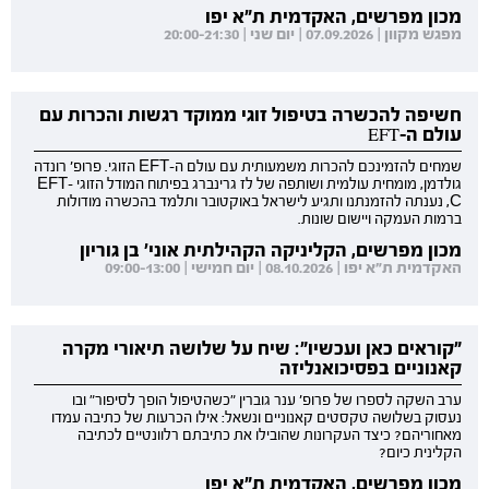
מכון מפרשים, האקדמית ת"א יפו
מפגש מקוון | 07.09.2026 | יום שני | 20:00-21:30
חשיפה להכשרה בטיפול זוגי ממוקד רגשות והכרות עם
עולם ה-EFT
שמחים להזמינכם להכרות משמעותית עם עולם ה-EFT הזוגי. פרופ' רונדה
גולדמן, מומחית עולמית ושותפה של לז גרינברג בפיתוח המודל הזוגי EFT-
C, נענתה להזמנתנו ותגיע לישראל באוקטובר ותלמד בהכשרה מודולות
ברמות העמקה ויישום שונות.
מכון מפרשים, הקליניקה הקהילתית אוני' בן גוריון
האקדמית ת"א יפו | 08.10.2026 | יום חמישי | 09:00-13:00
"קוראים כאן ועכשיו": שיח על שלושה תיאורי מקרה
קאנוניים בפסיכואנליזה
ערב השקה לספרו של פרופ' ענר גוברין "כשהטיפול הופך לסיפור" ובו
נעסוק בשלושה טקסטים קאנוניים ונשאל: אילו הכרעות של כתיבה עמדו
מאחוריהם? כיצד העקרונות שהובילו את כתיבתם רלוונטיים לכתיבה
הקלינית כיום?
מכון מפרשים, האקדמית ת"א יפו