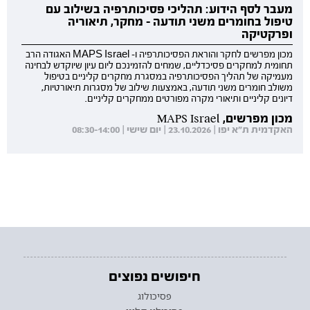
מעבר לסף הידוע: תהליכי פסיכותרפיה בשילוב עם
טיפול בחומרים משני תודעה - מחקר, תיאוריה
ופרקטיקה
מכון מפרשים לחקר והוראת הפסיכותרפיה ו- MAPS Israel האגודה הרב
תחומית למחקרים פסיכדליים, שמחים להזמינכם ליום עיון שיוקדש לבחינה
מעמיקה של תהליך הפסיכותרפיה במסגרת מחקרים קליניים בטיפול
משולב חומרים משני תודעה, באמצעות שילוב של מסגרות תיאורטיות,
דיונים קליניים ותיאורי מקרה מפורטים ממחקרים קליניים.
מכון מפרשים, MAPS Israel
האקדמית ת"א יפו | 23.10.2026 | יום שישי | 08:30-14:00
חיפושים נפוצים
פסיכולוג