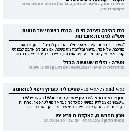
תחילת העסקה ולימודים באוקטובר 26 | פרטים נוספים באתר
הקואופרטיב >>
כנס קהילה מצילה חיים - הכנס השנתי של תנועת
מש"ה למניעת אובדנות
"כשהדברים מתפרקים: מסע קהילתי מפירוק לבנייה" - בתוך מציאות
מורכבת של אובדן, ערעור ומלחמה מתמשכת, אנו מזמינים אתכם למפגש
קהילתי מעמיק העוסק במניעת אובדנות, ביצירת עוגנים ובמציאת תקווה.
מש"ה - מילים שעושות הבדל
האקדמית ת"א-יפו | 06.09.2026 | יום ראשון | 09:00-16:00
In Waves and War - פסיכדליה כערוץ ריפוי לטראומה
מכון מפרשים מזמין לערב עיון שיעסוק בסרט In Waves and War
שישמש כמצע לדיון בנושא פסיכדליה כערוץ ריפוי לטראומה: מהחוויה
הקלינית לידע מחקרי. בהנחיית פרופ' שרון זין ביימן ויואב בר יוסף.
מכון מפרשים, האקדמית ת"א יפו
מפגש מקוון | 07.09.2026 | יום שני | 20:00-21:30