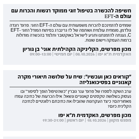
חשיפה להכשרה בטיפול זוגי ממוקד רגשות והכרות עם
עולם ה-EFT
שמחים להזמינכם להכרות משמעותית עם עולם ה-EFT הזוגי. פרופ' רונדה
גולדמן, מומחית עולמית ושותפה של לז גרינברג בפיתוח המודל הזוגי EFT-
C, נענתה להזמנתנו ותגיע לישראל באוקטובר ותלמד בהכשרה מודולות
ברמות העמקה ויישום שונות.
מכון מפרשים, הקליניקה הקהילתית אוני' בן גוריון
האקדמית ת"א יפו | 08.10.2026 | יום חמישי | 09:00-13:00
"קוראים כאן ועכשיו": שיח על שלושה תיאורי מקרה
קאנוניים בפסיכואנליזה
ערב השקה לספרו של פרופ' ענר גוברין "כשהטיפול הופך לסיפור" ובו
נעסוק בשלושה טקסטים קאנוניים ונשאל: אילו הכרעות של כתיבה עמדו
מאחוריהם? כיצד העקרונות שהובילו את כתיבתם רלוונטיים לכתיבה
הקלינית כיום?
מכון מפרשים, האקדמית ת"א יפו
מפגש מקוון | 18.10.2026 | יום ראשון | 19:30-21:00