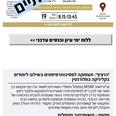
ללוח ימי עיון וכנסים עדכני >>
'הרציף': תעסוקה לפסיכותרפיסטים בשילוב לימודים
בקליניקה בפלורנטין
עו"ס לאחר MSW במסלול טיפולי? מעוניינים לשמור על רצף מקצועי בין
תואר שני לבין בי"ס לפסיכותרפיה? מעוניינים להתמקצע ולצבור ניסיון
תעסוקתי בדרך לקליניקה פרטית? הגש/י מועמדות לתכנית ההכשרה של
מדרשת 'הרציף', תכנית המשלבת תעסוקה ולימודים, בחסות הבית
המקצועי של קואופרטיב המטפלים הותיק 'מקומי'. הזדרזו! תהליך המיון
והקבלה לקראת סיום, נותרו מקומות אחרונים
מקומי - קואופרטיב מטפלים