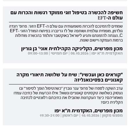
חשיפה להכשרה בטיפול זוגי ממוקד רגשות והכרות עם
עולם ה-EFT
שמחים להזמינכם להכרות משמעותית עם עולם ה-EFT הזוגי. פרופ' רונדה
גולדמן, מומחית עולמית ושותפה של לז גרינברג בפיתוח המודל הזוגי EFT-
C, נענתה להזמנתנו ותגיע לישראל באוקטובר ותלמד בהכשרה מודולות
ברמות העמקה ויישום שונות.
מכון מפרשים, הקליניקה הקהילתית אוני' בן גוריון
האקדמית ת"א יפו | 08.10.2026 | יום חמישי | 09:00-13:00
"קוראים כאן ועכשיו": שיח על שלושה תיאורי מקרה
קאנוניים בפסיכואנליזה
ערב השקה לספרו של פרופ' ענר גוברין "כשהטיפול הופך לסיפור" ובו
נעסוק בשלושה טקסטים קאנוניים ונשאל: אילו הכרעות של כתיבה עמדו
מאחוריהם? כיצד העקרונות שהובילו את כתיבתם רלוונטיים לכתיבה
הקלינית כיום?
מכון מפרשים, האקדמית ת"א יפו
מפגש מקוון | 18.10.2026 | יום ראשון | 19:30-21:00