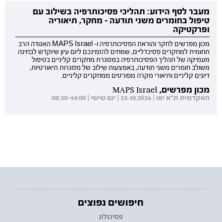
מעבר לסף הידוע: תהליכי פסיכותרפיה בשילוב עם
טיפול בחומרים משני תודעה - מחקר, תיאוריה
ופרקטיקה
מכון מפרשים לחקר והוראת הפסיכותרפיה ו- MAPS Israel האגודה הרב
תחומית למחקרים פסיכדליים, שמחים להזמינכם ליום עיון שיוקדש לבחינה
מעמיקה של תהליך הפסיכותרפיה במסגרת מחקרים קליניים בטיפול
משולב חומרים משני תודעה, באמצעות שילוב של מסגרות תיאורטיות,
דיונים קליניים ותיאורי מקרה מפורטים ממחקרים קליניים.
מכון מפרשים, MAPS Israel
האקדמית ת"א יפו | 23.10.2026 | יום שישי | 08:30-14:00
חיפושים נפוצים
פסיכולוג