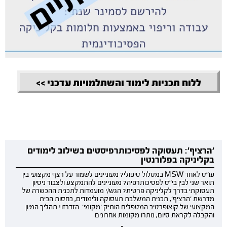
ללוח תכניות לימוד והשתלמויות עדכני >>
'הרציף': תעסוקה לפסיכותרפיסטים בשילוב לימודים
בקליניקה בפלורנטין
עו"ס לאחר MSW במסלול טיפולי? מעוניינים לשמור על רצף מקצועי בין
תואר שני לבין בי"ס לפסיכותרפיה? מעוניינים להתמקצע ולצבור ניסיון
תעסוקתי בדרך לקליניקה פרטית? הגש/י מועמדות לתכנית ההכשרה של
מדרשת 'הרציף', תכנית המשלבת תעסוקה ולימודים, בחסות הבית
המקצועי של קואופרטיב המטפלים הותיק 'מקומי'. הזדרזו! תהליך המיון
והקבלה לקראת סיום, נותרו מקומות אחרונים