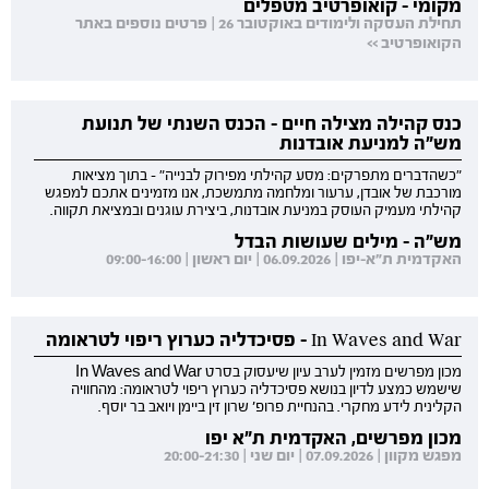
מקומי - קואופרטיב מטפלים
תחילת העסקה ולימודים באוקטובר 26 | פרטים נוספים באתר
הקואופרטיב >>
כנס קהילה מצילה חיים - הכנס השנתי של תנועת
מש"ה למניעת אובדנות
"כשהדברים מתפרקים: מסע קהילתי מפירוק לבנייה" - בתוך מציאות
מורכבת של אובדן, ערעור ומלחמה מתמשכת, אנו מזמינים אתכם למפגש
קהילתי מעמיק העוסק במניעת אובדנות, ביצירת עוגנים ובמציאת תקווה.
מש"ה - מילים שעושות הבדל
האקדמית ת"א-יפו | 06.09.2026 | יום ראשון | 09:00-16:00
In Waves and War - פסיכדליה כערוץ ריפוי לטראומה
מכון מפרשים מזמין לערב עיון שיעסוק בסרט In Waves and War
שישמש כמצע לדיון בנושא פסיכדליה כערוץ ריפוי לטראומה: מהחוויה
הקלינית לידע מחקרי. בהנחיית פרופ' שרון זין ביימן ויואב בר יוסף.
מכון מפרשים, האקדמית ת"א יפו
מפגש מקוון | 07.09.2026 | יום שני | 20:00-21:30