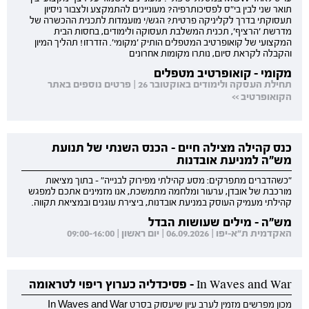
תואר שני לבין בי"ס לפסיכותרפיה? מעוניינים להתמקצע ולצבור ניסיון
תעסוקתי בדרך לקליניקה פרטית? הגש/י מועמדות לתכנית ההכשרה של
מדרשת 'הרציף', תכנית המשלבת תעסוקה ולימודים, בחסות הבית
המקצועי של קואופרטיב המטפלים הותיק 'מקומי'. הזדרזו! תהליך המיון
והקבלה לקראת סיום, נותרו מקומות אחרונים
מקומי - קואופרטיב מטפלים
תחילת העסקה ולימודים באוקטובר 26 | פרטים נוספים באתר
הקואופרטיב >>
כנס קהילה מצילה חיים - הכנס השנתי של תנועת
מש"ה למניעת אובדנות
"כשהדברים מתפרקים: מסע קהילתי מפירוק לבנייה" - בתוך מציאות
מורכבת של אובדן, ערעור ומלחמה מתמשכת, אנו מזמינים אתכם למפגש
קהילתי מעמיק העוסק במניעת אובדנות, ביצירת עוגנים ובמציאת תקווה.
מש"ה - מילים שעושות הבדל
האקדמית ת"א-יפו | 06.09.2026 | יום ראשון | 09:00-16:00
In Waves and War - פסיכדליה כערוץ ריפוי לטראומה
מכון מפרשים מזמין לערב עיון שיעסוק בסרט In Waves and War