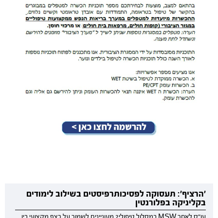
'הרציף': תעסוקה לפסיכותרפיסטים בשילוב לימודים
בקליניקה בפלורנטין
עו"ס לאחר MSW במסלול טיפולי? מעוניינים לשמור על רצף מקצועי בין