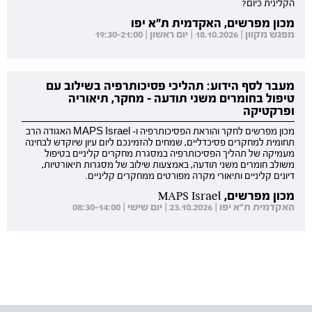
הקלינית כיום?
מכון מפרשים, האקדמית ת"א יפו
מפגש מקוון | 18.10.2026 | יום ראשון | 19:30-21:00
מעבר לסף הידוע: תהליכי פסיכותרפיה בשילוב עם
טיפול בחומרים משני תודעה - מחקר, תיאוריה
ופרקטיקה
מכון מפרשים לחקר והוראת הפסיכותרפיה ו- MAPS Israel האגודה הרב
תחומית למחקרים פסיכדליים, שמחים להזמינכם ליום עיון שיוקדש לבחינה
מעמיקה של תהליך הפסיכותרפיה במסגרת מחקרים קליניים בטיפול
משולב חומרים משני תודעה, באמצעות שילוב של מסגרות תיאורטיות,
דיונים קליניים ותיאורי מקרה מפורטים ממחקרים קליניים.
מכון מפרשים, MAPS Israel
האקדמית ת"א יפו | 23.10.2026 | יום שישי | 08:30-14:00