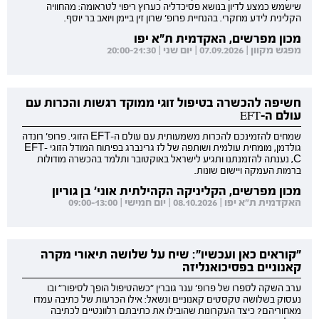
שישמש כמצע לדיון בנושא פסיכדליה כערוץ ריפוי לטראומה: מהחוויה
הקלינית לידע מחקרי. בהנחיית פרופ' שרון זין ביימן ויואב בר יוסף.
מכון מפרשים, האקדמית ת"א יפו
מפגש מקוון | 07.09.2026 | יום שני | 20:00-21:30
חשיפה להכשרה בטיפול זוגי ממוקד רגשות והכרות עם
עולם ה-EFT
שמחים להזמינכם להכרות משמעותית עם עולם ה-EFT הזוגי. פרופ' רונדה
גולדמן, מומחית עולמית ושותפה של לז גרינברג בפיתוח המודל הזוגי EFT-
C, נענתה להזמנתנו ותגיע לישראל באוקטובר ותלמד בהכשרה מודולות
ברמות העמקה ויישום שונות.
מכון מפרשים, הקליניקה הקהילתית אוני' בן גוריון
האקדמית ת"א יפו | 08.10.2026 | יום חמישי | 09:00-13:00
"קוראים כאן ועכשיו": שיח על שלושה תיאורי מקרה
קאנוניים בפסיכואנליזה
ערב השקה לספרו של פרופ' ענר גוברין "כשהטיפול הופך לסיפור" ובו
נעסוק בשלושה טקסטים קאנוניים ונשאל: אילו הכרעות של כתיבה עמדו
מאחוריהם? כיצד העקרונות שהובילו את כתיבתם רלוונטיים לכתיבה