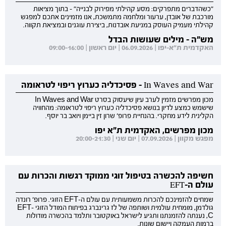
"כשהדברים מתפרקים: מסע קהילתי מפירוק לבנייה" - בתוך מציאות
מורכבת של אובדן, ערעור ומלחמה מתמשכת, אנו מזמינים אתכם למפגש
קהילתי מעמיק העוסק במניעת אובדנות, ביצירת עוגנים ובמציאת תקווה.
מש"ה - מילים שעושות הבדל
האקדמית ת"א-יפו | 06.09.2026 | יום ראשון | 09:00-16:00
In Waves and War - פסיכדליה כערוץ ריפוי לטראומה
מכון מפרשים מזמין לערב עיון שיעסוק בסרט In Waves and War
שישמש כמצע לדיון בנושא פסיכדליה כערוץ ריפוי לטראומה: מהחוויה
הקלינית לידע מחקרי. בהנחיית פרופ' שרון זין ביימן ויואב בר יוסף.
מכון מפרשים, האקדמית ת"א יפו
מפגש מקוון | 07.09.2026 | יום שני | 20:00-21:30
חשיפה להכשרה בטיפול זוגי ממוקד רגשות והכרות עם
עולם ה-EFT
שמחים להזמינכם להכרות משמעותית עם עולם ה-EFT הזוגי. פרופ' רונדה
גולדמן, מומחית עולמית ושותפה של לז גרינברג בפיתוח המודל הזוגי EFT-
C, נענתה להזמנתנו ותגיע לישראל באוקטובר ותלמד בהכשרה מודולות
ברמות העמקה ויישום שונות.