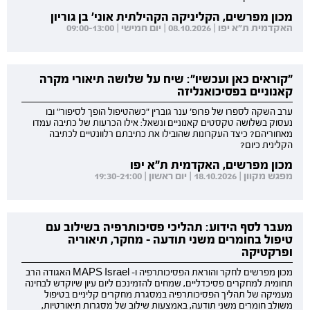
מכון מפרשים, הקליניקה הקהילתית אוני' בן גוריון
האקדמית ת"א יפו | 08.10.2026 | יום חמישי | 09:00-13:00
"קוראים כאן ועכשיו": שיח על שלושה תיאורי מקרה
קאנוניים בפסיכואנליזה
ערב השקה לספרו של פרופ' ענר גוברין "כשהטיפול הופך לסיפור" ובו
נעסוק בשלושה טקסטים קאנוניים ונשאל: אילו הכרעות של כתיבה עמדו
מאחוריהם? כיצד העקרונות שהובילו את כתיבתם רלוונטיים לכתיבה
הקלינית כיום?
מכון מפרשים, האקדמית ת"א יפו
מפגש מקוון | 18.10.2026 | יום ראשון | 19:30-21:00
מעבר לסף הידוע: תהליכי פסיכותרפיה בשילוב עם
טיפול בחומרים משני תודעה - מחקר, תיאוריה
ופרקטיקה
מכון מפרשים לחקר והוראת הפסיכותרפיה ו- MAPS Israel האגודה הרב
תחומית למחקרים פסיכדליים, שמחים להזמינכם ליום עיון שיוקדש לבחינה
מעמיקה של תהליך הפסיכותרפיה במסגרת מחקרים קליניים בטיפול
משולב חומרים משני תודעה, באמצעות שילוב של מסגרות תיאורטיות,