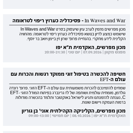
In Waves and War - פסיכדליה כערוץ ריפוי לטראומה
מכון מפרשים מזמין לערב עיון שיעסוק בסרט In Waves and War
שישמש כמצע לדיון בנושא פסיכדליה כערוץ ריפוי לטראומה: מהחוויה
הקלינית לידע מחקרי. בהנחיית פרופ' שרון זין ביימן ויואב בר יוסף.
מכון מפרשים, האקדמית ת"א יפו
מפגש מקוון | 07.09.2026 | יום שני | 20:00-21:30
חשיפה להכשרה בטיפול זוגי ממוקד רגשות והכרות עם
עולם ה-EFT
שמחים להזמינכם להכרות משמעותית עם עולם ה-EFT הזוגי. פרופ' רונדה
גולדמן, מומחית עולמית ושותפה של לז גרינברג בפיתוח המודל הזוגי EFT-
C, נענתה להזמנתנו ותגיע לישראל באוקטובר ותלמד בהכשרה מודולות
ברמות העמקה ויישום שונות.
מכון מפרשים, הקליניקה הקהילתית אוני' בן גוריון
האקדמית ת"א יפו | 08.10.2026 | יום חמישי | 09:00-13:00