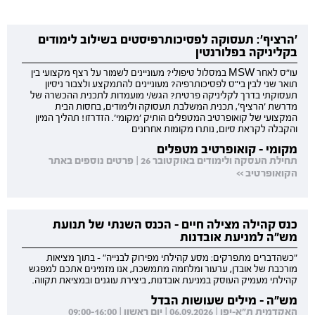
'הרציף': תעסוקה לפסיכותרפיסטים בשילוב לימודים
בקליניקה בפלורנטין
עו"ס לאחר MSW במסלול טיפולי? מעוניינים לשמור על רצף מקצועי בין
תואר שני לבין בי"ס לפסיכותרפיה? מעוניינים להתמקצע ולצבור ניסיון
תעסוקתי בדרך לקליניקה פרטית? הגש/י מועמדות לתכנית ההכשרה של
מדרשת 'הרציף', תכנית המשלבת תעסוקה ולימודים, בחסות הבית
המקצועי של קואופרטיב המטפלים הותיק 'מקומי'. הזדרזו! תהליך המיון
והקבלה לקראת סיום, נותרו מקומות אחרונים
מקומי - קואופרטיב מטפלים
תחילת העסקה ולימודים באוקטובר 26 | פרטים נוספים באתר
הקואופרטיב >>
כנס קהילה מצילה חיים - הכנס השנתי של תנועת
מש"ה למניעת אובדנות
"כשהדברים מתפרקים: מסע קהילתי מפירוק לבנייה" - בתוך מציאות
מורכבת של אובדן, ערעור ומלחמה מתמשכת, אנו מזמינים אתכם למפגש
קהילתי מעמיק העוסק במניעת אובדנות, ביצירת עוגנים ובמציאת תקווה.
מש"ה - מילים שעושות הבדל
האקדמית ת"א-יפו | 06.09.2026 | יום ראשון | 09:00-16:00