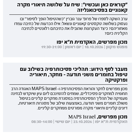
"קוראים כאן ועכשיו": שיח על שלושה תיאורי מקרה
קאנוניים בפסיכואנליזה
ערב השקה לספרו של פרופ' ענר גוברין "כשהטיפול הופך לסיפור" ובו
נעסוק בשלושה טקסטים קאנוניים ונשאל: אילו הכרעות של כתיבה עמדו
מאחוריהם? כיצד העקרונות שהובילו את כתיבתם רלוונטיים לכתיבה
הקלינית כיום?
מכון מפרשים, האקדמית ת"א יפו
מפגש מקוון | 18.10.2026 | יום ראשון | 19:30-21:00
מעבר לסף הידוע: תהליכי פסיכותרפיה בשילוב עם
טיפול בחומרים משני תודעה - מחקר, תיאוריה
ופרקטיקה
מכון מפרשים לחקר והוראת הפסיכותרפיה ו- MAPS Israel האגודה הרב
תחומית למחקרים פסיכדליים, שמחים להזמינכם ליום עיון שיוקדש לבחינה
מעמיקה של תהליך הפסיכותרפיה במסגרת מחקרים קליניים בטיפול
משולב חומרים משני תודעה, באמצעות שילוב של מסגרות תיאורטיות,
דיונים קליניים ותיאורי מקרה מפורטים ממחקרים קליניים.
מכון מפרשים, MAPS Israel
האקדמית ת"א יפו | 23.10.2026 | יום שישי | 08:30-14:00