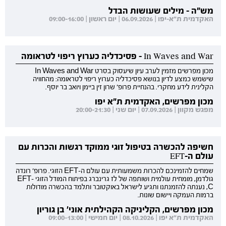
מש"ה - מילים שעושות הבדל
האקדמית ת"א-יפו | 06.09.2026 | יום ראשון | 09:00-16:00
In Waves and War - פסיכדליה כערוץ ריפוי לטראומה
מכון מפרשים מזמין לערב עיון שיעסוק בסרט In Waves and War
שישמש כמצע לדיון בנושא פסיכדליה כערוץ ריפוי לטראומה: מהחוויה
הקלינית לידע מחקרי. בהנחיית פרופ' שרון זין ביימן ויואב בר יוסף.
מכון מפרשים, האקדמית ת"א יפו
מפגש מקוון | 07.09.2026 | יום שני | 20:00-21:30
חשיפה להכשרה בטיפול זוגי ממוקד רגשות והכרות עם
עולם ה-EFT
שמחים להזמינכם להכרות משמעותית עם עולם ה-EFT הזוגי. פרופ' רונדה
גולדמן, מומחית עולמית ושותפה של לז גרינברג בפיתוח המודל הזוגי EFT-
C, נענתה להזמנתנו ותגיע לישראל באוקטובר ותלמד בהכשרה מודולות
ברמות העמקה ויישום שונות.
מכון מפרשים, הקליניקה הקהילתית אוני' בן גוריון
האקדמית ת"א יפו | 08.10.2026 | יום חמישי | 09:00-13:00