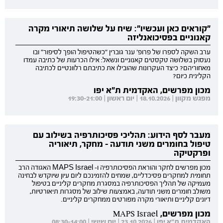
"קוראים כאן ועכשיו": שיח על שלושה תיאורי מקרה
קאנוניים בפסיכואנליזה
ערב השקה לספרו של פרופ' ענר גוברין "כשהטיפול הופך לסיפור" ובו
נעסוק בשלושה טקסטים קאנוניים ונשאל: אילו הכרעות של כתיבה עמדו
מאחוריהם? כיצד העקרונות שהובילו את כתיבתם רלוונטיים לכתיבה
הקלינית כיום?
מכון מפרשים, האקדמית ת"א יפו
מפגש מקוון | 18.10.2026 | יום ראשון | 19:30-21:00
מעבר לסף הידוע: תהליכי פסיכותרפיה בשילוב עם
טיפול בחומרים משני תודעה - מחקר, תיאוריה
ופרקטיקה
מכון מפרשים לחקר והוראת הפסיכותרפיה ו- MAPS Israel האגודה הרב
תחומית למחקרים פסיכדליים, שמחים להזמינכם ליום עיון שיוקדש לבחינה
מעמיקה של תהליך הפסיכותרפיה במסגרת מחקרים קליניים בטיפול
משולב חומרים משני תודעה, באמצעות שילוב של מסגרות תיאורטיות,
דיונים קליניים ותיאורי מקרה מפורטים ממחקרים קליניים.
מכון מפרשים, MAPS Israel
האקדמית ת"א יפו | 23.10.2026 | יום שישי | 08:30-14:00