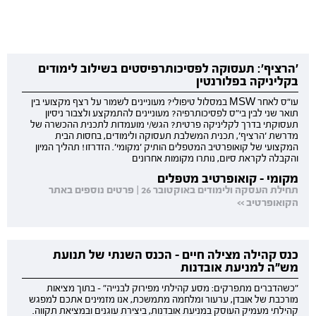
'הרציף': תעסוקה לפסיכותרפיסטים בשילוב לימודים
בקליניקה בפלורנטין
עו"ס לאחר MSW במסלול טיפולי? מעוניינים לשמור על רצף מקצועי בין
תואר שני לבין בי"ס לפסיכותרפיה? מעוניינים להתמקצע ולצבור ניסיון
תעסוקתי בדרך לקליניקה פרטית? הגש/י מועמדות לתכנית ההכשרה של
מדרשת 'הרציף', תכנית המשלבת תעסוקה ולימודים, בחסות הבית
המקצועי של קואופרטיב המטפלים הותיק 'מקומי'. הזדרזו! תהליך המיון
והקבלה לקראת סיום, נותרו מקומות אחרונים
מקומי - קואופרטיב מטפלים
תחילת העסקה ולימודים באוקטובר 26 | פרטים נוספים באתר
הקואופרטיב >>
כנס קהילה מצילה חיים - הכנס השנתי של תנועת
מש"ה למניעת אובדנות
"כשהדברים מתפרקים: מסע קהילתי מפירוק לבנייה" - בתוך מציאות
מורכבת של אובדן, ערעור ומלחמה מתמשכת, אנו מזמינים אתכם למפגש
קהילתי מעמיק העוסק במניעת אובדנות, ביצירת עוגנים ובמציאת תקווה.