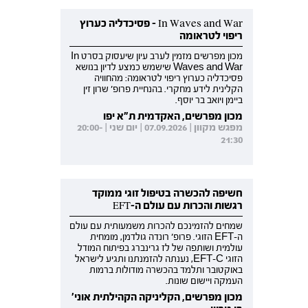
In Waves and War - פסיכדליה כערוץ
ריפוי לטראומה
מכון מפרשים מזמין לערב עיון שיעסוק בסרט In
Waves and War שישמש כמצע לדיון בנושא
פסיכדליה כערוץ ריפוי לטראומה: מהחוויה
הקלינית לידע מחקרי. בהנחיית פרופ' שרון זין
ביימן ויואב בר יוסף.
מכון מפרשים, האקדמית ת"א יפו
מפגש מקוון | 07.09.2026 | יום שני | 20:00-
21:30
חשיפה להכשרה בטיפול זוגי ממוקד
רגשות והכרות עם עולם ה-EFT
שמחים להזמינכם להכרות משמעותית עם עולם
ה-EFT הזוגי. פרופ' רונדה גולדמן, מומחית
עולמית ושותפה של לז גרינברג בפיתוח המודל
הזוגי EFT-C, נענתה להזמנתנו ותגיע לישראל
באוקטובר ותלמד בהכשרה מודולות ברמות
העמקה ויישום שונות.
מכון מפרשים, הקליניקה הקהילתית אוני'