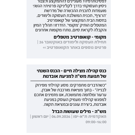
לפסיכותרפיה? מעוניינים להתמקצע ולצבור
ניסיון תעסוקתי בדרך לקליניקה פרטית? הגש/י
מועמדות לתכנית ההכשרה של מדרשת
'הרציף', תכנית המשלבת תעסוקה ולימודים,
בחסות הבית המקצועי של קואופרטיב
המטפלים הותיק 'מקומי'. הזדרזו! תהליך המיון
והקבלה לקראת סיום, נותרו מקומות אחרונים
מקומי - קואופרטיב מטפלים
תחילת העסקה ולימודים באוקטובר 26 |
פרטים נוספים באתר הקואופרטיב >>
כנס קהילה מצילה חיים - הכנס השנתי
של תנועת מש"ה למניעת אובדנות
"כשהדברים מתפרקים: מסע קהילתי מפירוק
לבנייה" - בתוך מציאות מורכבת של אובדן,
ערעור ומלחמה מתמשכת, אנו מזמינים אתכם
למפגש קהילתי מעמיק העוסק במניעת
אובדנות, ביצירת עוגנים ובמציאת תקווה.
מש"ה - מילים שעושות הבדל
האקדמית ת"א-יפו | 06.09.2026 | יום ראשון |
09:00-16:00