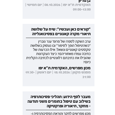
בן גוריון
האקדמית ת"א יפו | 08.10.2026 | יום חמישי |
09:00-13:00
"קוראים כאן ועכשיו": שיח על שלושה
תיאורי מקרה קאנוניים בפסיכואנליזה
ערב השקה לספרו של פרופ' ענר גוברין
"כשהטיפול הופך לסיפור" ובו נעסוק בשלושה
טקסטים קאנוניים ונשאל: אילו הכרעות של
כתיבה עמדו מאחוריהם? כיצד העקרונות
שהובילו את כתיבתם רלוונטיים לכתיבה הקלינית
כיום?
מכון מפרשים, האקדמית ת"א יפו
מפגש מקוון | 18.10.2026 | יום ראשון | 19:30-
21:00
מעבר לסף הידוע: תהליכי פסיכותרפיה
בשילוב עם טיפול בחומרים משני תודעה
- מחקר, תיאוריה ופרקטיקה
מכון מפרשים לחקר והוראת הפסיכותרפיה ו-