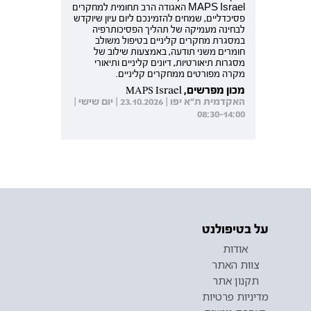
MAPS Israel האגודה הרב תחומית למחקרים
פסיכדליים, שמחים להזמינכם ליום עיון שיוקדש
לבחינה מעמיקה של תהליך הפסיכותרפיה
במסגרת מחקרים קליניים בטיפול משולב
חומרים משני תודעה, באמצעות שילוב של
מסגרות תיאורטיות, דיונים קליניים ותיאורי
מקרה מפורטים ממחקרים קליניים.
מכון מפרשים, MAPS Israel
האקדמית ת"א יפו | 23.10.2026 | יום שישי |
08:30-14:00
על בטיפולנט
אודות
צוות האתר
תקנון אתר
מדיניות פרטיות