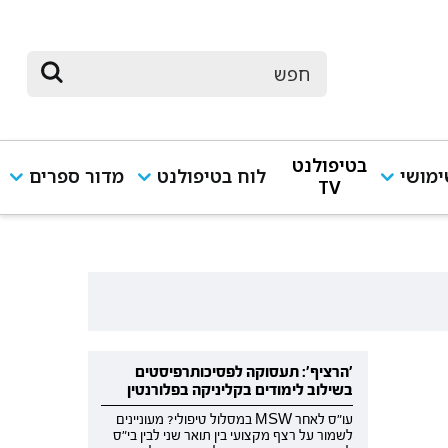
בטיפולנט
מושי
לוח בטיפולנט
מדור ספרים
TV
'הרציף': תעסוקה לפסיכותרפיסטים
בשילוב לימודים בקליניקה בפלורנטין
עו"ס לאחר MSW במסלול טיפולי? מעוניינים
לשמור על רצף מקצועי בין תואר שני לבין בי"ס