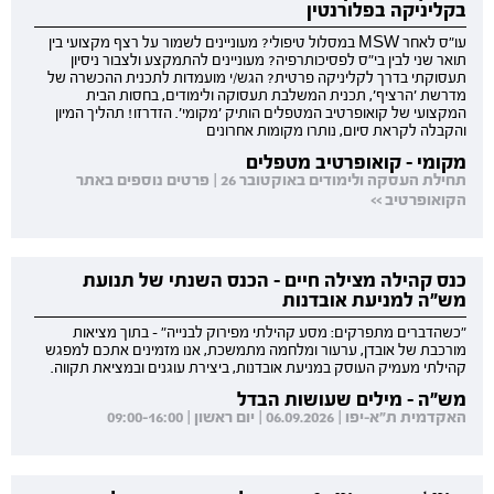
בקליניקה בפלורנטין
עו"ס לאחר MSW במסלול טיפולי? מעוניינים לשמור על רצף מקצועי בין
תואר שני לבין בי"ס לפסיכותרפיה? מעוניינים להתמקצע ולצבור ניסיון
תעסוקתי בדרך לקליניקה פרטית? הגש/י מועמדות לתכנית ההכשרה של
מדרשת 'הרציף', תכנית המשלבת תעסוקה ולימודים, בחסות הבית
המקצועי של קואופרטיב המטפלים הותיק 'מקומי'. הזדרזו! תהליך המיון
והקבלה לקראת סיום, נותרו מקומות אחרונים
מקומי - קואופרטיב מטפלים
תחילת העסקה ולימודים באוקטובר 26 | פרטים נוספים באתר
הקואופרטיב >>
כנס קהילה מצילה חיים - הכנס השנתי של תנועת
מש"ה למניעת אובדנות
"כשהדברים מתפרקים: מסע קהילתי מפירוק לבנייה" - בתוך מציאות
מורכבת של אובדן, ערעור ומלחמה מתמשכת, אנו מזמינים אתכם למפגש
קהילתי מעמיק העוסק במניעת אובדנות, ביצירת עוגנים ובמציאת תקווה.
מש"ה - מילים שעושות הבדל
האקדמית ת"א-יפו | 06.09.2026 | יום ראשון | 09:00-16:00