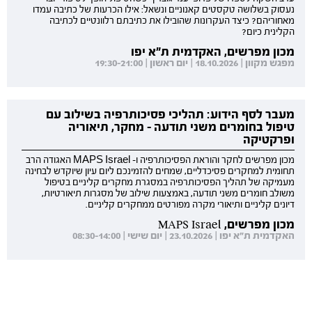
נעסוק בשלושה טקסטים קאנוניים ונשאל: אילו הכרעות של כתיבה עמדו
מאחוריהם? כיצד העקרונות שהובילו את כתיבתם רלוונטיים לכתיבה
הקלינית כיום?
מכון מפרשים, האקדמית ת"א יפו
מפגש מקוון | 18.10.2026 | יום ראשון | 19:30-21:00
מעבר לסף הידוע: תהליכי פסיכותרפיה בשילוב עם
טיפול בחומרים משני תודעה - מחקר, תיאוריה
ופרקטיקה
מכון מפרשים לחקר והוראת הפסיכותרפיה ו- MAPS Israel האגודה הרב
תחומית למחקרים פסיכדליים, שמחים להזמינכם ליום עיון שיוקדש לבחינה
מעמיקה של תהליך הפסיכותרפיה במסגרת מחקרים קליניים בטיפול
משולב חומרים משני תודעה, באמצעות שילוב של מסגרות תיאורטיות,
דיונים קליניים ותיאורי מקרה מפורטים ממחקרים קליניים.
מכון מפרשים, MAPS Israel
האקדמית ת"א יפו | 23.10.2026 | יום שישי | 08:30-14:00