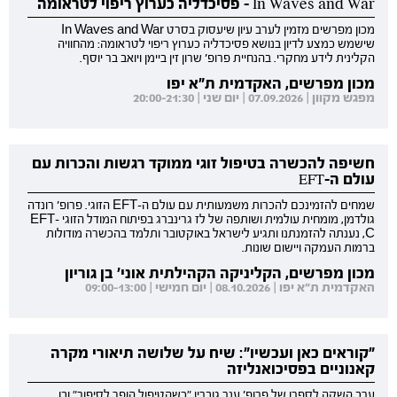
In Waves and War - פסיכדליה כערוץ ריפוי לטראומה
מכון מפרשים מזמין לערב עיון שיעסוק בסרט In Waves and War
שישמש כמצע לדיון בנושא פסיכדליה כערוץ ריפוי לטראומה: מהחוויה
הקלינית לידע מחקרי. בהנחיית פרופ' שרון זין ביימן ויואב בר יוסף.
מכון מפרשים, האקדמית ת"א יפו
מפגש מקוון | 07.09.2026 | יום שני | 20:00-21:30
חשיפה להכשרה בטיפול זוגי ממוקד רגשות והכרות עם
עולם ה-EFT
שמחים להזמינכם להכרות משמעותית עם עולם ה-EFT הזוגי. פרופ' רונדה
גולדמן, מומחית עולמית ושותפה של לז גרינברג בפיתוח המודל הזוגי EFT-
C, נענתה להזמנתנו ותגיע לישראל באוקטובר ותלמד בהכשרה מודולות
ברמות העמקה ויישום שונות.
מכון מפרשים, הקליניקה הקהילתית אוני' בן גוריון
האקדמית ת"א יפו | 08.10.2026 | יום חמישי | 09:00-13:00
"קוראים כאן ועכשיו": שיח על שלושה תיאורי מקרה
קאנוניים בפסיכואנליזה
ערב השקה לספרו של פרופ' ענר גוברין "כשהטיפול הופך לסיפור" ובו