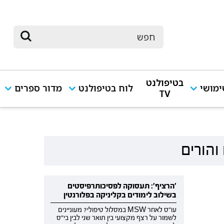
בטיפולנט
מושי
לוח בטיפולנט
מדור ספרים
TV
והורים
'הרציף': תעסוקה לפסיכותרפיסטים
בשילוב לימודים בקליניקה בפלורנטין
עו"ס לאחר MSW במסלול טיפולי? מעוניינים
לשמור על רצף מקצועי בין תואר שני לבין בי"ס