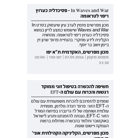
In Waves and War - פסיכדליה כערוץ
ריפוי לטראומה
מכון מפרשים מזמין לערב עיון שיעסוק בסרט In
Waves and War שישמש כמצע לדיון בנושא
פסיכדליה כערוץ ריפוי לטראומה: מהחוויה
הקלינית לידע מחקרי. בהנחיית פרופ' שרון זין
ביימן ויואב בר יוסף.
מכון מפרשים, האקדמית ת"א יפו
מפגש מקוון | 07.09.2026 | יום שני | 20:00-
21:30
חשיפה להכשרה בטיפול זוגי ממוקד
רגשות והכרות עם עולם ה-EFT
שמחים להזמינכם להכרות משמעותית עם עולם
ה-EFT הזוגי. פרופ' רונדה גולדמן, מומחית
עולמית ושותפה של לז גרינברג בפיתוח המודל
הזוגי EFT-C, נענתה להזמנתנו ותגיע לישראל
באוקטובר ותלמד בהכשרה מודולות ברמות
העמקה ויישום שונות.
מכון מפרשים, הקליניקה הקהילתית אוני'