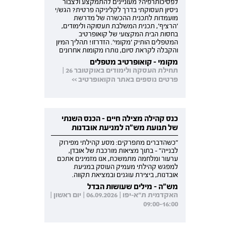
לפסיכותרפיה? מעוניינים להתמקצע ולצבור
ניסיון תעסוקתי בדרך לקליניקה פרטית? הגש/י
מועמדות לתכנית ההכשרה של מדרשת
'הרציף', תכנית המשלבת תעסוקה ולימודים,
בחסות הבית המקצועי של קואופרטיב
המטפלים הותיק 'מקומי'. הזדרזו! תהליך המיון
והקבלה לקראת סיום, נותרו מקומות אחרונים
מקומי - קואופרטיב מטפלים
תחילת העסקה ולימודים באוקטובר 26 |
פרטים נוספים באתר הקואופרטיב >>
כנס קהילה מצילה חיים - הכנס השנתי
של תנועת מש"ה למניעת אובדנות
"כשהדברים מתפרקים: מסע קהילתי מפירוק
לבנייה" - בתוך מציאות מורכבת של אובדן,
ערעור ומלחמה מתמשכת, אנו מזמינים אתכם
למפגש קהילתי מעמיק העוסק במניעת
אובדנות, ביצירת עוגנים ובמציאת תקווה.
מש"ה - מילים שעושות הבדל
האקדמית ת"א-יפו | 06.09.2026 | יום ראשון |
09:00-16:00