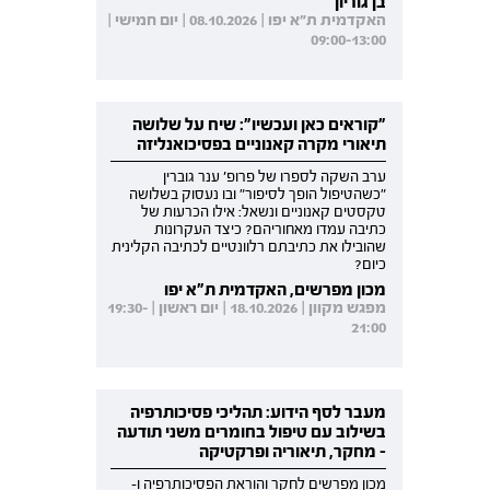
בן גוריון
האקדמית ת"א יפו | 08.10.2026 | יום חמישי |
09:00-13:00
"קוראים כאן ועכשיו": שיח על שלושה
תיאורי מקרה קאנוניים בפסיכואנליזה
ערב השקה לספרו של פרופ' ענר גוברין
"כשהטיפול הופך לסיפור" ובו נעסוק בשלושה
טקסטים קאנוניים ונשאל: אילו הכרעות של
כתיבה עמדו מאחוריהם? כיצד העקרונות
שהובילו את כתיבתם רלוונטיים לכתיבה הקלינית
כיום?
מכון מפרשים, האקדמית ת"א יפו
מפגש מקוון | 18.10.2026 | יום ראשון | 19:30-
21:00
מעבר לסף הידוע: תהליכי פסיכותרפיה
בשילוב עם טיפול בחומרים משני תודעה
- מחקר, תיאוריה ופרקטיקה
מכון מפרשים לחקר והוראת הפסיכותרפיה ו-