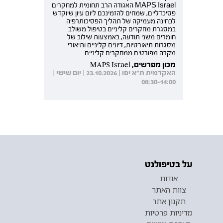
MAPS Israel האגודה הרב תחומית למחקרים
פסיכדליים, שמחים להזמינכם ליום עיון שיוקדש
לבחינה מעמיקה של תהליך הפסיכותרפיה
במסגרת מחקרים קליניים בטיפול משולב
חומרים משני תודעה, באמצעות שילוב של
מסגרות תיאורטיות, דיונים קליניים ותיאורי
מקרה מפורטים ממחקרים קליניים.
מכון מפרשים, MAPS Israel
האקדמית ת"א יפו | 23.10.2026 | יום שישי |
08:30-14:00
על בטיפולנט
אודות
צוות האתר
תקנון אתר
מדיניות פרטיות