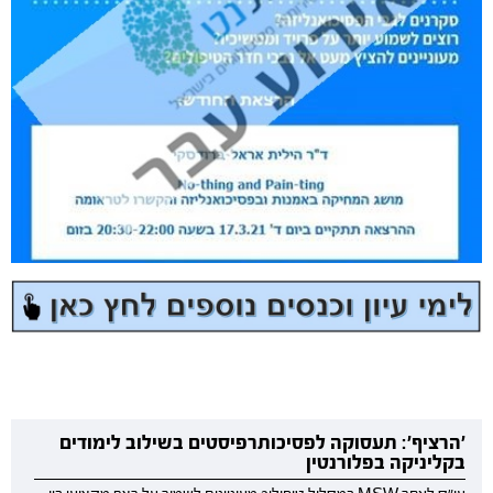
'הרציף': תעסוקה לפסיכותרפיסטים בשילוב לימודים
בקליניקה בפלורנטין