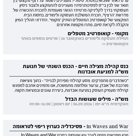
עו"ס לאחר MSW במסלול טיפולי? מעוניינים לשמור על רצף מקצועי בין
תואר שני לבין בי"ס לפסיכותרפיה? מעוניינים להתמקצע ולצבור ניסיון
תעסוקתי בדרך לקליניקה פרטית? הגש/י מועמדות לתכנית ההכשרה של
מדרשת 'הרציף', תכנית המשלבת תעסוקה ולימודים, בחסות הבית
המקצועי של קואופרטיב המטפלים הותיק 'מקומי'. הזדרזו! תהליך המיון
והקבלה לקראת סיום, נותרו מקומות אחרונים
מקומי - קואופרטיב מטפלים
תחילת העסקה ולימודים באוקטובר 26 | פרטים נוספים באתר
הקואופרטיב >>
כנס קהילה מצילה חיים - הכנס השנתי של תנועת
מש"ה למניעת אובדנות
"כשהדברים מתפרקים: מסע קהילתי מפירוק לבנייה" - בתוך מציאות
מורכבת של אובדן, ערעור ומלחמה מתמשכת, אנו מזמינים אתכם למפגש
קהילתי מעמיק העוסק במניעת אובדנות, ביצירת עוגנים ובמציאת תקווה.
מש"ה - מילים שעושות הבדל
האקדמית ת"א-יפו | 06.09.2026 | יום ראשון | 09:00-16:00
In Waves and War - פסיכדליה כערוץ ריפוי לטראומה
מכון מפרשים מזמין לערב עיון שיעסוק בסרט In Waves and War