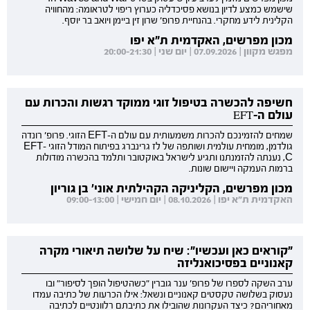
שישמש כמצע לדיון בנושא פסיכדליה כערוץ ריפוי לטראומה: מהחוויה
הקלינית לידע מחקרי. בהנחיית פרופ' שרון זין ביימן ויואב בר יוסף.
מכון מפרשים, האקדמית ת"א יפו
מפגש מקוון | 07.09.2026 | יום שני | 20:00-21:30
חשיפה להכשרה בטיפול זוגי ממוקד רגשות והכרות עם
עולם ה-EFT
שמחים להזמינכם להכרות משמעותית עם עולם ה-EFT הזוגי. פרופ' רונדה
גולדמן, מומחית עולמית ושותפה של לז גרינברג בפיתוח המודל הזוגי EFT-
C, נענתה להזמנתנו ותגיע לישראל באוקטובר ותלמד בהכשרה מודולות
ברמות העמקה ויישום שונות.
מכון מפרשים, הקליניקה הקהילתית אוני' בן גוריון
האקדמית ת"א יפו | 08.10.2026 | יום חמישי | 09:00-13:00
"קוראים כאן ועכשיו": שיח על שלושה תיאורי מקרה
קאנוניים בפסיכואנליזה
ערב השקה לספרו של פרופ' ענר גוברין "כשהטיפול הופך לסיפור" ובו
נעסוק בשלושה טקסטים קאנוניים ונשאל: אילו הכרעות של כתיבה עמדו
מאחוריהם? כיצד העקרונות שהובילו את כתיבתם רלוונטיים לכתיבה