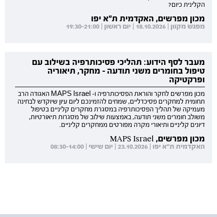
הקלינית כיום?
מכון מפרשים, האקדמית ת"א יפו
מפגש מקוון | 18.10.2026 | יום ראשון | 19:30-21:00
מעבר לסף הידוע: תהליכי פסיכותרפיה בשילוב עם
טיפול בחומרים משני תודעה - מחקר, תיאוריה
ופרקטיקה
מכון מפרשים לחקר והוראת הפסיכותרפיה ו- MAPS Israel האגודה הרב
תחומית למחקרים פסיכדליים, שמחים להזמינכם ליום עיון שיוקדש לבחינה
מעמיקה של תהליך הפסיכותרפיה במסגרת מחקרים קליניים בטיפול
משולב חומרים משני תודעה, באמצעות שילוב של מסגרות תיאורטיות,
דיונים קליניים ותיאורי מקרה מפורטים ממחקרים קליניים.
מכון מפרשים, MAPS Israel
האקדמית ת"א יפו | 23.10.2026 | יום שישי | 08:30-14:00