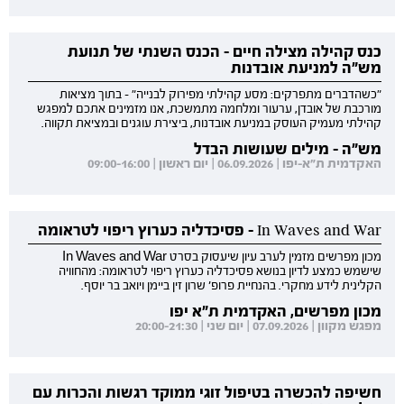
כנס קהילה מצילה חיים - הכנס השנתי של תנועת
מש"ה למניעת אובדנות
"כשהדברים מתפרקים: מסע קהילתי מפירוק לבנייה" - בתוך מציאות
מורכבת של אובדן, ערעור ומלחמה מתמשכת, אנו מזמינים אתכם למפגש
קהילתי מעמיק העוסק במניעת אובדנות, ביצירת עוגנים ובמציאת תקווה.
מש"ה - מילים שעושות הבדל
האקדמית ת"א-יפו | 06.09.2026 | יום ראשון | 09:00-16:00
In Waves and War - פסיכדליה כערוץ ריפוי לטראומה
מכון מפרשים מזמין לערב עיון שיעסוק בסרט In Waves and War
שישמש כמצע לדיון בנושא פסיכדליה כערוץ ריפוי לטראומה: מהחוויה
הקלינית לידע מחקרי. בהנחיית פרופ' שרון זין ביימן ויואב בר יוסף.
מכון מפרשים, האקדמית ת"א יפו
מפגש מקוון | 07.09.2026 | יום שני | 20:00-21:30
חשיפה להכשרה בטיפול זוגי ממוקד רגשות והכרות עם