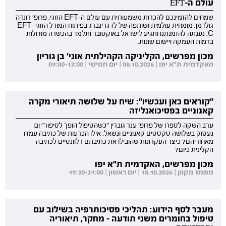
עולם ה-EFT
שמחים להזמינכם להכרות משמעותית עם עולם ה-EFT הזוגי. פרופ' רונדה
גולדמן, מומחית עולמית ושותפה של לז גרינברג בפיתוח המודל הזוגי EFT-
C, נענתה להזמנתנו ותגיע לישראל באוקטובר ותלמד בהכשרה מודולות
ברמות העמקה ויישום שונות.
מכון מפרשים, הקליניקה הקהילתית אוני' בן גוריון
האקדמית ת"א יפו | 08.10.2026 | יום חמישי | 09:00-13:00
"קוראים כאן ועכשיו": שיח על שלושה תיאורי מקרה
קאנוניים בפסיכואנליזה
ערב השקה לספרו של פרופ' ענר גוברין "כשהטיפול הופך לסיפור" ובו
נעסוק בשלושה טקסטים קאנוניים ונשאל: אילו הכרעות של כתיבה עמדו
מאחוריהם? כיצד העקרונות שהובילו את כתיבתם רלוונטיים לכתיבה
הקלינית כיום?
מכון מפרשים, האקדמית ת"א יפו
מפגש מקוון | 18.10.2026 | יום ראשון | 19:30-21:00
מעבר לסף הידוע: תהליכי פסיכותרפיה בשילוב עם
טיפול בחומרים משני תודעה - מחקר, תיאוריה