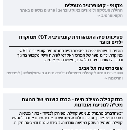
מקומי - קואופרטיב מטפלים
תחילת העסקה ולימודים באוקטובר 26 | פרטים נוספים באתר
הקואופרטיב >>
פסיכותרפיה התנהגותית קוגניטיבית CBT ממוקדת
ילדים ונוער
תוכנית דו-שנתית ללימודי פסיכותרפיה התנהגותית קוגניטיבית CBT
ממוקדת ילדים ונוער של המרכז האקדמי לפיתוח אישי ומקצועי בחינוך
ובחברה באוניברסיטת תל אביב, מאושרת ע"י איט"ה.
אוניברסיטת תל אביב
1000ש"ח הנחה לקהילת בטיפולנט לנרשמים עד 09/09/2026 | לפרטים
והרשמה >>
כנס קהילה מצילה חיים - הכנס השנתי של תנועת
מש"ה למניעת אובדנות
"כשהדברים מתפרקים: מסע קהילתי מפירוק לבנייה" - בתוך מציאות
מורכבת של אובדן, ערעור ומלחמה מתמשכת, אנו מזמינים אתכם למפגש
קהילתי מעמיק העוסק במניעת אובדנות, ביצירת עוגנים ובמציאת תקווה.