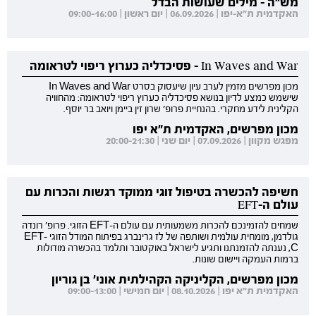
מש"ה - מילים שעושות הבדל
האקדמית ת"א-יפו | 06.09.2026 | יום ראשון | 09:00-16:00
In Waves and War - פסיכדליה כערוץ ריפוי לטראומה
מכון מפרשים מזמין לערב עיון שיעסוק בסרט In Waves and War
שישמש כמצע לדיון בנושא פסיכדליה כערוץ ריפוי לטראומה: מהחוויה
הקלינית לידע מחקרי. בהנחיית פרופ' שרון זין ביימן ויואב בר יוסף.
מכון מפרשים, האקדמית ת"א יפו
מפגש מקוון | 07.09.2026 | יום שני | 20:00-21:30
חשיפה להכשרה בטיפול זוגי ממוקד רגשות והכרות עם
עולם ה-EFT
שמחים להזמינכם להכרות משמעותית עם עולם ה-EFT הזוגי. פרופ' רונדה
גולדמן, מומחית עולמית ושותפה של לז גרינברג בפיתוח המודל הזוגי EFT-
C, נענתה להזמנתנו ותגיע לישראל באוקטובר ותלמד בהכשרה מודולות
ברמות העמקה ויישום שונות.
מכון מפרשים, הקליניקה הקהילתית אוני' בן גוריון
האקדמית ת"א יפו | 08.10.2026 | יום חמישי | 09:00-13:00