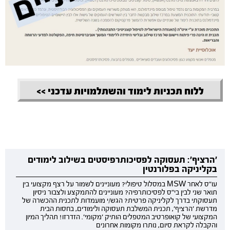
ללוח תכניות לימוד והשתלמויות עדכני >>
'הרציף': תעסוקה לפסיכותרפיסטים בשילוב לימודים
בקליניקה בפלורנטין
עו"ס לאחר MSW במסלול טיפולי? מעוניינים לשמור על רצף מקצועי בין
תואר שני לבין בי"ס לפסיכותרפיה? מעוניינים להתמקצע ולצבור ניסיון
תעסוקתי בדרך לקליניקה פרטית? הגש/י מועמדות לתכנית ההכשרה של
מדרשת 'הרציף', תכנית המשלבת תעסוקה ולימודים, בחסות הבית
המקצועי של קואופרטיב המטפלים הותיק 'מקומי'. הזדרזו! תהליך המיון
והקבלה לקראת סיום, נותרו מקומות אחרונים