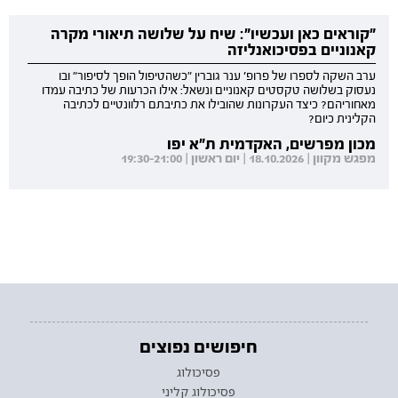
"קוראים כאן ועכשיו": שיח על שלושה תיאורי מקרה
קאנוניים בפסיכואנליזה
ערב השקה לספרו של פרופ' ענר גוברין "כשהטיפול הופך לסיפור" ובו
נעסוק בשלושה טקסטים קאנוניים ונשאל: אילו הכרעות של כתיבה עמדו
מאחוריהם? כיצד העקרונות שהובילו את כתיבתם רלוונטיים לכתיבה
הקלינית כיום?
מכון מפרשים, האקדמית ת"א יפו
מפגש מקוון | 18.10.2026 | יום ראשון | 19:30-21:00
חיפושים נפוצים
פסיכולוג
פסיכולוג קליני