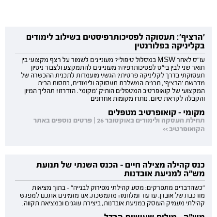
'הרציף': תעסוקה לפסיכותרפיסטים בשילוב לימודים
בקליניקה בפלורנטין
עו"ס לאחר MSW במסלול טיפולי? מעוניינים לשמור על רצף מקצועי בין
תואר שני לבין בי"ס לפסיכותרפיה? מעוניינים להתמקצע ולצבור ניסיון
תעסוקתי בדרך לקליניקה פרטית? הגש/י מועמדות לתכנית ההכשרה של
מדרשת 'הרציף', תכנית המשלבת תעסוקה ולימודים, בחסות הבית
המקצועי של קואופרטיב המטפלים הותיק 'מקומי'. הזדרזו! תהליך המיון
והקבלה לקראת סיום, נותרו מקומות אחרונים
מקומי - קואופרטיב מטפלים
תחילת העסקה ולימודים באוקטובר 26 | פרטים נוספים באתר
הקואופרטיב >>
כנס קהילה מצילה חיים - הכנס השנתי של תנועת
מש"ה למניעת אובדנות
"כשהדברים מתפרקים: מסע קהילתי מפירוק לבנייה" - בתוך מציאות
מורכבת של אובדן, ערעור ומלחמה מתמשכת, אנו מזמינים אתכם למפגש
קהילתי מעמיק העוסק במניעת אובדנות, ביצירת עוגנים ובמציאת תקווה.
מש"ה - מילים שעושות הבדל