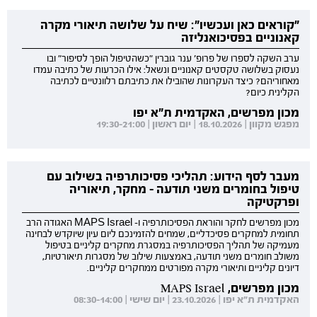
"קוראים כאן ועכשיו": שיח על שלושה תיאורי מקרה
קאנוניים בפסיכואנליזה
ערב השקה לספרו של פרופ' ענר גוברין "כשהטיפול הופך לסיפור" ובו
נעסוק בשלושה טקסטים קאנוניים ונשאל: אילו הכרעות של כתיבה עמדו
מאחוריהם? כיצד העקרונות שהובילו את כתיבתם רלוונטיים לכתיבה
הקלינית כיום?
מכון מפרשים, האקדמית ת"א יפו
מפגש מקוון | 18.10.2026 | יום ראשון | 19:30-21:00
מעבר לסף הידוע: תהליכי פסיכותרפיה בשילוב עם
טיפול בחומרים משני תודעה - מחקר, תיאוריה
ופרקטיקה
מכון מפרשים לחקר והוראת הפסיכותרפיה ו- MAPS Israel האגודה הרב
תחומית למחקרים פסיכדליים, שמחים להזמינכם ליום עיון שיוקדש לבחינה
מעמיקה של תהליך הפסיכותרפיה במסגרת מחקרים קליניים בטיפול
משולב חומרים משני תודעה, באמצעות שילוב של מסגרות תיאורטיות,
דיונים קליניים ותיאורי מקרה מפורטים ממחקרים קליניים.
מכון מפרשים, MAPS Israel
האקדמית ת"א יפו | 23.10.2026 | יום שישי | 08:30-14:00