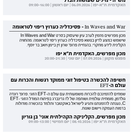
האקדמית ת"א-יפו | 06.09.2026 | יום ראשון | 09:00-16:00
In Waves and War - פסיכדליה כערוץ ריפוי לטראומה
מכון מפרשים מזמין לערב עיון שיעסוק בסרט In Waves and War
שישמש כמצע לדיון בנושא פסיכדליה כערוץ ריפוי לטראומה: מהחוויה
הקלינית לידע מחקרי. בהנחיית פרופ' שרון זין ביימן ויואב בר יוסף.
מכון מפרשים, האקדמית ת"א יפו
מפגש מקוון | 07.09.2026 | יום שני | 20:00-21:30
חשיפה להכשרה בטיפול זוגי ממוקד רגשות והכרות עם
עולם ה-EFT
שמחים להזמינכם להכרות משמעותית עם עולם ה-EFT הזוגי. פרופ' רונדה
גולדמן, מומחית עולמית ושותפה של לז גרינברג בפיתוח המודל הזוגי EFT-
C, נענתה להזמנתנו ותגיע לישראל באוקטובר ותלמד בהכשרה מודולות
ברמות העמקה ויישום שונות.
מכון מפרשים, הקליניקה הקהילתית אוני' בן גוריון
האקדמית ת"א יפו | 08.10.2026 | יום חמישי | 09:00-13:00