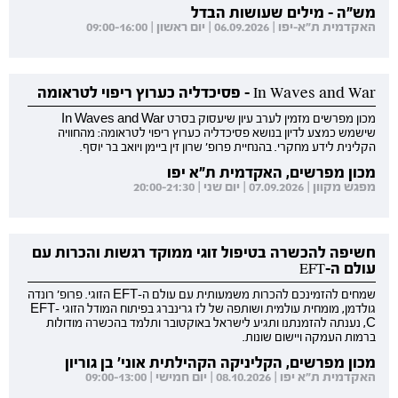
מש"ה - מילים שעושות הבדל
האקדמית ת"א-יפו | 06.09.2026 | יום ראשון | 09:00-16:00
In Waves and War - פסיכדליה כערוץ ריפוי לטראומה
מכון מפרשים מזמין לערב עיון שיעסוק בסרט In Waves and War
שישמש כמצע לדיון בנושא פסיכדליה כערוץ ריפוי לטראומה: מהחוויה
הקלינית לידע מחקרי. בהנחיית פרופ' שרון זין ביימן ויואב בר יוסף.
מכון מפרשים, האקדמית ת"א יפו
מפגש מקוון | 07.09.2026 | יום שני | 20:00-21:30
חשיפה להכשרה בטיפול זוגי ממוקד רגשות והכרות עם
עולם ה-EFT
שמחים להזמינכם להכרות משמעותית עם עולם ה-EFT הזוגי. פרופ' רונדה
גולדמן, מומחית עולמית ושותפה של לז גרינברג בפיתוח המודל הזוגי EFT-
C, נענתה להזמנתנו ותגיע לישראל באוקטובר ותלמד בהכשרה מודולות
ברמות העמקה ויישום שונות.
מכון מפרשים, הקליניקה הקהילתית אוני' בן גוריון
האקדמית ת"א יפו | 08.10.2026 | יום חמישי | 09:00-13:00