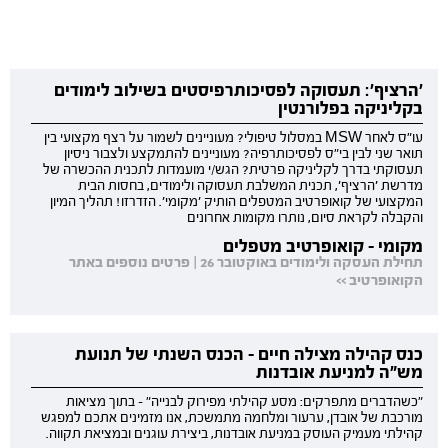
'הרציף': תעסוקה לפסיכותרפיסטים בשילוב לימודים
בקליניקה בפלורנטין
עו"ס לאחר MSW במסלול טיפולי? מעוניינים לשמור על רצף מקצועי בין
תואר שני לבין בי"ס לפסיכותרפיה? מעוניינים להתמקצע ולצבור ניסיון
תעסוקתי בדרך לקליניקה פרטית? הגש/י מועמדות לתכנית ההכשרה של
מדרשת 'הרציף', תכנית המשלבת תעסוקה ולימודים, בחסות הבית
המקצועי של קואופרטיב המטפלים הותיק 'מקומי'. הזדרזו! תהליך המיון
והקבלה לקראת סיום, נותרו מקומות אחרונים
מקומי - קואופרטיב מטפלים
תחילת העסקה ולימודים באוקטובר 26 | פרטים נוספים באתר
הקואופרטיב >>
כנס קהילה מצילה חיים - הכנס השנתי של תנועת
מש"ה למניעת אובדנות
"כשהדברים מתפרקים: מסע קהילתי מפירוק לבנייה" - בתוך מציאות
מורכבת של אובדן, ערעור ומלחמה מתמשכת, אנו מזמינים אתכם למפגש
קהילתי מעמיק העוסק במניעת אובדנות, ביצירת עוגנים ובמציאת תקווה.