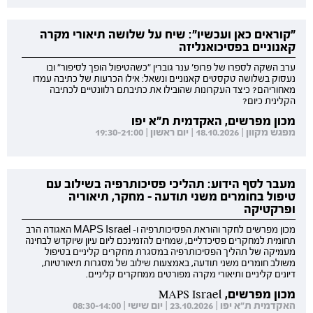
"קוראים כאן ועכשיו": שיח על שלושה תיאורי מקרה
קאנוניים בפסיכואנליזה
ערב השקה לספרו של פרופ' ענר גוברין "כשהטיפול הופך לסיפור" ובו
נעסוק בשלושה טקסטים קאנוניים ונשאל: אילו הכרעות של כתיבה עמדו
מאחוריהם? כיצד העקרונות שהובילו את כתיבתם רלוונטיים לכתיבה
הקלינית כיום?
מכון מפרשים, האקדמית ת"א יפו
מפגש מקוון | 18.10.2026 | יום ראשון | 19:30-21:00
מעבר לסף הידוע: תהליכי פסיכותרפיה בשילוב עם
טיפול בחומרים משני תודעה - מחקר, תיאוריה
ופרקטיקה
מכון מפרשים לחקר והוראת הפסיכותרפיה ו- MAPS Israel האגודה הרב
תחומית למחקרים פסיכדליים, שמחים להזמינכם ליום עיון שיוקדש לבחינה
מעמיקה של תהליך הפסיכותרפיה במסגרת מחקרים קליניים בטיפול
משולב חומרים משני תודעה, באמצעות שילוב של מסגרות תיאורטיות,
דיונים קליניים ותיאורי מקרה מפורטים ממחקרים קליניים.
מכון מפרשים, MAPS Israel
האקדמית ת"א יפו | 23.10.2026 | יום שישי | 08:30-14:00