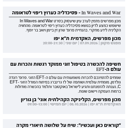
In Waves and War - פסיכדליה כערוץ ריפוי לטראומה
מכון מפרשים מזמין לערב עיון שיעסוק בסרט In Waves and War
שישמש כמצע לדיון בנושא פסיכדליה כערוץ ריפוי לטראומה: מהחוויה
הקלינית לידע מחקרי. בהנחיית פרופ' שרון זין ביימן ויואב בר יוסף.
מכון מפרשים, האקדמית ת"א יפו
מפגש מקוון | 07.09.2026 | יום שני | 20:00-21:30
חשיפה להכשרה בטיפול זוגי ממוקד רגשות והכרות עם
עולם ה-EFT
שמחים להזמינכם להכרות משמעותית עם עולם ה-EFT הזוגי. פרופ' רונדה
גולדמן, מומחית עולמית ושותפה של לז גרינברג בפיתוח המודל הזוגי EFT-
C, נענתה להזמנתנו ותגיע לישראל באוקטובר ותלמד בהכשרה מודולות
ברמות העמקה ויישום שונות.
מכון מפרשים, הקליניקה הקהילתית אוני' בן גוריון
האקדמית ת"א יפו | 08.10.2026 | יום חמישי | 09:00-13:00
"קוראים כאן ועכשיו": שיח על שלושה תיאורי מקרה