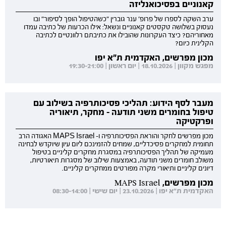
קאנוניים בפסיכואנליזה
ערב השקה לספרו של פרופ' ענר גוברין "כשהטיפול הופך לסיפור" ובו
נעסוק בשלושה טקסטים קאנוניים ונשאל: אילו הכרעות של כתיבה עמדו
מאחוריהם? כיצד העקרונות שהובילו את כתיבתם רלוונטיים לכתיבה
הקלינית כיום?
מכון מפרשים, האקדמית ת"א יפו
מפגש מקוון | 18.10.2026 | יום ראשון | 19:30-21:00
מעבר לסף הידוע: תהליכי פסיכותרפיה בשילוב עם
טיפול בחומרים משני תודעה - מחקר, תיאוריה
ופרקטיקה
מכון מפרשים לחקר והוראת הפסיכותרפיה ו- MAPS Israel האגודה הרב
תחומית למחקרים פסיכדליים, שמחים להזמינכם ליום עיון שיוקדש לבחינה
מעמיקה של תהליך הפסיכותרפיה במסגרת מחקרים קליניים בטיפול
משולב חומרים משני תודעה, באמצעות שילוב של מסגרות תיאורטיות,
דיונים קליניים ותיאורי מקרה מפורטים ממחקרים קליניים.
מכון מפרשים, MAPS Israel
האקדמית ת"א יפו | 23.10.2026 | יום שישי | 08:30-14:00