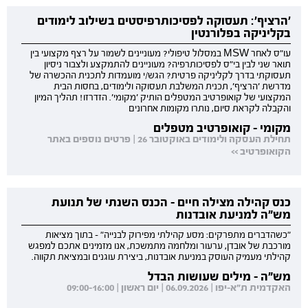
'הרציף': תעסוקה לפסיכותרפיסטים בשילוב לימודים
בקליניקה בפלורנטין
עו"ס לאחר MSW במסלול טיפולי? מעוניינים לשמור על רצף מקצועי בין
תואר שני לבין בי"ס לפסיכותרפיה? מעוניינים להתמקצע ולצבור ניסיון
תעסוקתי בדרך לקליניקה פרטית? הגש/י מועמדות לתכנית ההכשרה של
מדרשת 'הרציף', תכנית המשלבת תעסוקה ולימודים, בחסות הבית
המקצועי של קואופרטיב המטפלים הותיק 'מקומי'. הזדרזו! תהליך המיון
והקבלה לקראת סיום, נותרו מקומות אחרונים
מקומי - קואופרטיב מטפלים
תחילת העסקה ולימודים באוקטובר 26 | פרטים נוספים באתר
הקואופרטיב >>
כנס קהילה מצילה חיים - הכנס השנתי של תנועת
מש"ה למניעת אובדנות
"כשהדברים מתפרקים: מסע קהילתי מפירוק לבנייה" - בתוך מציאות
מורכבת של אובדן, ערעור ומלחמה מתמשכת, אנו מזמינים אתכם למפגש
קהילתי מעמיק העוסק במניעת אובדנות, ביצירת עוגנים ובמציאת תקווה.
מש"ה - מילים שעושות הבדל
האקדמית ת"א-יפו | 06.09.2026 | יום ראשון | 09:00-16:00