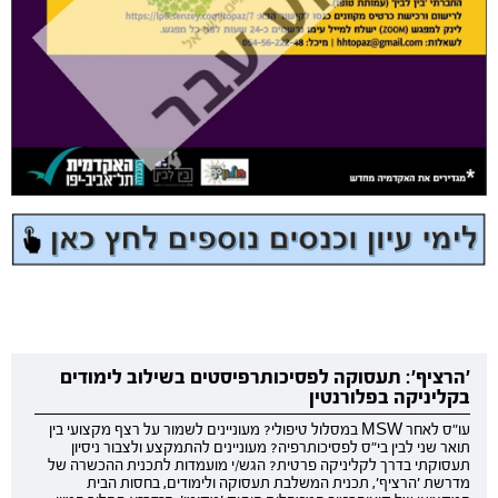
'הרציף': תעסוקה לפסיכותרפיסטים בשילוב לימודים
בקליניקה בפלורנטין
עו"ס לאחר MSW במסלול טיפולי? מעוניינים לשמור על רצף מקצועי בין
תואר שני לבין בי"ס לפסיכותרפיה? מעוניינים להתמקצע ולצבור ניסיון
תעסוקתי בדרך לקליניקה פרטית? הגש/י מועמדות לתכנית ההכשרה של
מדרשת 'הרציף', תכנית המשלבת תעסוקה ולימודים, בחסות הבית