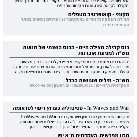
המקצועי של קואופרטיב המטפלים הותיק 'מקומי'. הזדרזו! תהליך המיון
והקבלה לקראת סיום, נותרו מקומות אחרונים
מקומי - קואופרטיב מטפלים
תחילת העסקה ולימודים באוקטובר 26 | פרטים נוספים באתר
הקואופרטיב >>
כנס קהילה מצילה חיים - הכנס השנתי של תנועת
מש"ה למניעת אובדנות
"כשהדברים מתפרקים: מסע קהילתי מפירוק לבנייה" - בתוך מציאות
מורכבת של אובדן, ערעור ומלחמה מתמשכת, אנו מזמינים אתכם למפגש
קהילתי מעמיק העוסק במניעת אובדנות, ביצירת עוגנים ובמציאת תקווה.
מש"ה - מילים שעושות הבדל
האקדמית ת"א-יפו | 06.09.2026 | יום ראשון | 09:00-16:00
In Waves and War - פסיכדליה כערוץ ריפוי לטראומה
מכון מפרשים מזמין לערב עיון שיעסוק בסרט In Waves and War
שישמש כמצע לדיון בנושא פסיכדליה כערוץ ריפוי לטראומה: מהחוויה
הקלינית לידע מחקרי. בהנחיית פרופ' שרון זין ביימן ויואב בר יוסף.
מכון מפרשים, האקדמית ת"א יפו