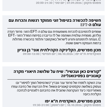
מפגש מקוון | 07.09.2026 | יום שני | 20:00-21:30
חשיפה להכשרה בטיפול זוגי ממוקד רגשות והכרות עם
עולם ה-EFT
שמחים להזמינכם להכרות משמעותית עם עולם ה-EFT הזוגי. פרופ' רונדה
גולדמן, מומחית עולמית ושותפה של לז גרינברג בפיתוח המודל הזוגי EFT-
C, נענתה להזמנתנו ותגיע לישראל באוקטובר ותלמד בהכשרה מודולות
ברמות העמקה ויישום שונות.
מכון מפרשים, הקליניקה הקהילתית אוני' בן גוריון
האקדמית ת"א יפו | 08.10.2026 | יום חמישי | 09:00-13:00
"קוראים כאן ועכשיו": שיח על שלושה תיאורי מקרה
קאנוניים בפסיכואנליזה
ערב השקה לספרו של פרופ' ענר גוברין "כשהטיפול הופך לסיפור" ובו
נעסוק בשלושה טקסטים קאנוניים ונשאל: אילו הכרעות של כתיבה עמדו
מאחוריהם? כיצד העקרונות שהובילו את כתיבתם רלוונטיים לכתיבה
הקלינית כיום?
מכון מפרשים, האקדמית ת"א יפו
מפגש מקוון | 18.10.2026 | יום ראשון | 19:30-21:00