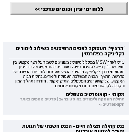
ללוח ימי עיון וכנסים עדכני >>
'הרציף': תעסוקה לפסיכותרפיסטים בשילוב לימודים
בקליניקה בפלורנטין
עו"ס לאחר MSW במסלול טיפולי? מעוניינים לשמור על רצף מקצועי בין
תואר שני לבין בי"ס לפסיכותרפיה? מעוניינים להתמקצע ולצבור ניסיון
תעסוקתי בדרך לקליניקה פרטית? הגש/י מועמדות לתכנית ההכשרה של
מדרשת 'הרציף', תכנית המשלבת תעסוקה ולימודים, בחסות הבית
המקצועי של קואופרטיב המטפלים הותיק 'מקומי'. הזדרזו! תהליך המיון
והקבלה לקראת סיום, נותרו מקומות אחרונים
מקומי - קואופרטיב מטפלים
תחילת העסקה ולימודים באוקטובר 26 | פרטים נוספים באתר
הקואופרטיב >>
כנס קהילה מצילה חיים - הכנס השנתי של תנועת
מש"ה למניעת אובדנות