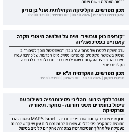
ברמות העמקה ויישום שונות.
מכון מפרשים, הקליניקה הקהילתית אוני' בן גוריון
האקדמית ת"א יפו | 08.10.2026 | יום חמישי | 09:00-13:00
"קוראים כאן ועכשיו": שיח על שלושה תיאורי מקרה
קאנוניים בפסיכואנליזה
ערב השקה לספרו של פרופ' ענר גוברין "כשהטיפול הופך לסיפור" ובו
נעסוק בשלושה טקסטים קאנוניים ונשאל: אילו הכרעות של כתיבה עמדו
מאחוריהם? כיצד העקרונות שהובילו את כתיבתם רלוונטיים לכתיבה
הקלינית כיום?
מכון מפרשים, האקדמית ת"א יפו
מפגש מקוון | 18.10.2026 | יום ראשון | 19:30-21:00
מעבר לסף הידוע: תהליכי פסיכותרפיה בשילוב עם
טיפול בחומרים משני תודעה - מחקר, תיאוריה
ופרקטיקה
מכון מפרשים לחקר והוראת הפסיכותרפיה ו- MAPS Israel האגודה הרב
תחומית למחקרים פסיכדליים, שמחים להזמינכם ליום עיון שיוקדש לבחינה
מעמיקה של תהליך הפסיכותרפיה במסגרת מחקרים קליניים בטיפול