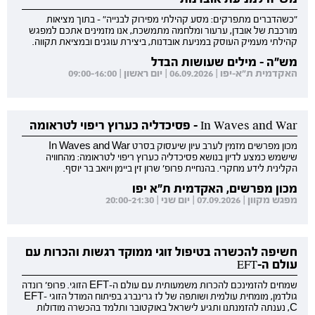
"כשהדברים מתפרקים: מסע קהילתי מפירוק לבנייה" - בתוך מציאות
מורכבת של אובדן, ערעור ומלחמה מתמשכת, אנו מזמינים אתכם למפגש
קהילתי מעמיק העוסק במניעת אובדנות, ביצירת עוגנים ובמציאת תקווה.
מש"ה - מילים שעושות הבדל
האקדמית ת"א-יפו | 06.09.2026 | יום ראשון | 09:00-16:00
In Waves and War - פסיכדליה כערוץ ריפוי לטראומה
מכון מפרשים מזמין לערב עיון שיעסוק בסרט In Waves and War
שישמש כמצע לדיון בנושא פסיכדליה כערוץ ריפוי לטראומה: מהחוויה
הקלינית לידע מחקרי. בהנחיית פרופ' שרון זין ביימן ויואב בר יוסף.
מכון מפרשים, האקדמית ת"א יפו
מפגש מקוון | 07.09.2026 | יום שני | 20:00-21:30
חשיפה להכשרה בטיפול זוגי ממוקד רגשות והכרות עם
עולם ה-EFT
שמחים להזמינכם להכרות משמעותית עם עולם ה-EFT הזוגי. פרופ' רונדה
גולדמן, מומחית עולמית ושותפה של לז גרינברג בפיתוח המודל הזוגי EFT-
C, נענתה להזמנתנו ותגיע לישראל באוקטובר ותלמד בהכשרה מודולות