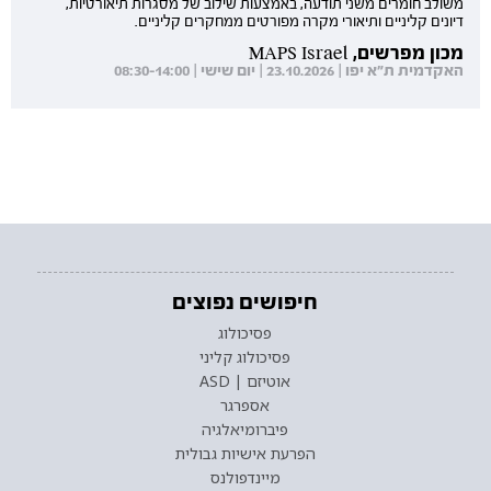
משולב חומרים משני תודעה, באמצעות שילוב של מסגרות תיאורטיות,
דיונים קליניים ותיאורי מקרה מפורטים ממחקרים קליניים.
מכון מפרשים, MAPS Israel
האקדמית ת"א יפו | 23.10.2026 | יום שישי | 08:30-14:00
חיפושים נפוצים
פסיכולוג
פסיכולוג קליני
אוטיזם | ASD
אספרגר
פיברומיאלגיה
הפרעת אישיות גבולית
מיינדפולנס