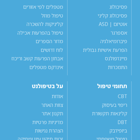
פסיכולוג
מטפלים לפי אזורים
פסיכולוג קליני
טיפול מוזל
אוטיזם | ASD
קליניקות להשכרה
אספרגר
טיפול בהפרעות אכילה
פיברומיאלגיה
מדור הספרים
הפרעת אישיות גבולית
לוח דרושים
מיינדפולנס
אבחון הפרעות קשב וריכוז
התמכרות
אינדקס מטפלים
תחומי טיפול
על בטיפולנט
CBT
אודות
ריפוי בעיסוק
צוות האתר
קלינאות תקשורת
תקנון אתר
DBT
מדיניות פרטיות
ביופידבק
הצהרת נגישות
טיפול משפחתי
זכות תיקון עיון ומחיקה