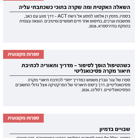
השאלה האקטית ומה שקרה בתוכי כשכתבתי עליה
בספרו, מזמין רן אלמוג למסע אל גישת ACT — דרך מגע עם כאב,
מחשבות וערכים, בחיפוש אחר חיים חופשיים ומיטיבים. הוצאה עצמית
בהפקת בודהיספרא, 2026.
ספרות מקצועית
כשהטיפול הופך לסיפור — מדריך ותאוריה לכתיבת
תיאור מקרה פסיכואנליטי
ספרו של ענר גוברין משמש כמדריך ייחודי לכתיבת תיאורי מקרה
פסיכואנליטיים, דרך ביסוס תיאורטי של הפרקטיקה אצל גדולי החשובים
הפסיכואנליטיים. רסלינג, 2026.
ספרות מקצועית
שבויים בדמיון