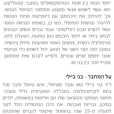
יחסי הכוח בין זוגות הטרוסקסואלים במצבי קונפליקט,
הוא עשוי לשמש אנשי מקצוע מתחומי הטיפול הנפשי,
וכך להרחיב את היכרותם עם דינמיקות זוגיות הנוטות
להיעדר מהשיח הטיפולי. כמו כן, בשפתו הנגישה הספר
עשוי להציע מבט רפלקסיבי עבור גברים ונשים הנכונים
לבחון ביחד או לחוד היבטים כגון כוחנות, הפעלת לחץ,
מניפולציה רגשית, צמצום האחר ופוגענות פיזית ורגשית.
במובן הזה, הצד השני של הכאב יכול לשמש כלי מניעתי
מפני יחסים זוגיים עכורים, ולסייע לקדם שיח מתחשב
ומכיל יותר בין בני זוג.
על המחבר - בני ביילי
ד"ר בני ביילי הוא עובד סוציאלי, איש טיפול וחבר סגל
בחוג לקרימינולוגיה במכללה האקדמית גליל מערבי.
תחומי המחקר וההוראה שלו הם אלימות במשפחה, ילדים
בסיכון, גבריות ואבהות. את דרכו הטיפולית החל לפני
למעלה מ-25 שנה בהוסטל שיקומי לגברים שהתנהגו