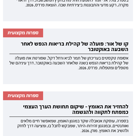
בספרו, צולל אלי זומר לתופעת החלימה בהקיץ המשבשבת, דרך תיאורי
מקרה, רקע מדעי והתבוננות ביצירתיות שבה. הוצאת פרדס, 2026.
ספרות מקצועית
קו של אור: פועלה של קהילת בריאות הנפש לאחר
השבעה באוקטובר
אסופת טקסטים בעריכתן של תמר לביא ורחל דקל, שפורטת את פועלה
של קהילת בריאות הנפש בשנה שלאחר השבעה באוקטובר, דרך עיניהם של
מטפלים ומטפלות. פרדס, 2026.
ספרות מקצועית
להחזיר את האומץ - שיקום תחושת הערך העצמי
כמפתח לתקווה ולהגשמה
בספרה, עוסקת אנאבלה שקד במגנון האומץ, שמאפשר חיים מלאים
ואותנטיים, ובמנגנון זהירות-היתר, שמבקש לחבל בו, ומציעה דרך לחזק
ולהשיב את האומץ. מודן, 2026.