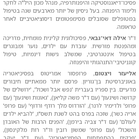
פסיכו־דיאגנוסטיקה והיפנותרפיה, מנהל מכון היל"ה לחקר
ולימוד היפנוזה. בעל ניסיון של יותר מארבעים שנה בטיפול
במטופלים שסובלים מסימפטומים דיסוציאטיביים לאחר
טראומה.
ד"ר
אילה דאי־גבאי
, פסיכולוגית קלינית מומחית, מדריכה
ומהפנטת מורשית. עובדת עם ילדים, נוער ומבוגרים
בטיפול אינטגרטיבי, שמשלב גישות דינמיות, טיפול
קוגניטיבי־התנהגותי והיפנוזה.
אליעזר ויצטום
, פרופסור אמריטוס בפסיכיאטריה
באוניברסיטת בן־גוריון. פרסם יותר ממאתיים חיבורים
מדעיים. בין ספריו בעברית 'נפש אבל ושכול', 'ירושלים של
קדושה ושיגעון' (עם ד"ר משה קליאן), 'גאונות ושיגעון' (עם
פרופ' ולדימיר לרנר), 'הורדוס מלך רודף ורדוף' (עם פרופ'
אריה כשר), שזכה בפרס בהט לשנת תשס"ו, 'להביא ילדים
לעולם' (עם ד"ר צביה בירמן), 'הפנים הרבות של האובדן
והשכול' (עם פרופ' שמשון רובין וד"ר רות מלקינסון),
'פרקים בהתפתחות הפסיכיאטריה' (עם ד"ר יעקב