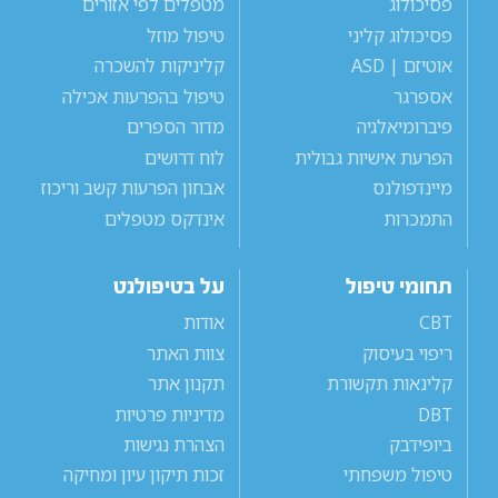
פסיכולוג
מטפלים לפי אזורים
פסיכולוג קליני
טיפול מוזל
אוטיזם | ASD
קליניקות להשכרה
אספרגר
טיפול בהפרעות אכילה
פיברומיאלגיה
מדור הספרים
הפרעת אישיות גבולית
לוח דרושים
מיינדפולנס
אבחון הפרעות קשב וריכוז
התמכרות
אינדקס מטפלים
תחומי טיפול
על בטיפולנט
CBT
אודות
ריפוי בעיסוק
צוות האתר
קלינאות תקשורת
תקנון אתר
DBT
מדיניות פרטיות
ביופידבק
הצהרת נגישות
טיפול משפחתי
זכות תיקון עיון ומחיקה