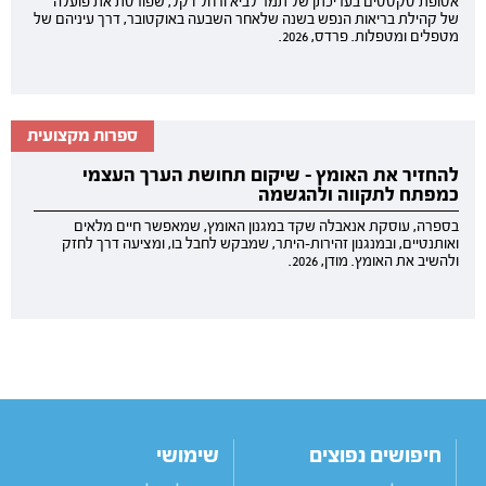
אסופת טקסטים בעריכתן של תמר לביא ורחל דקל, שפורטת את פועלה
של קהילת בריאות הנפש בשנה שלאחר השבעה באוקטובר, דרך עיניהם של
מטפלים ומטפלות. פרדס, 2026.
ספרות מקצועית
להחזיר את האומץ - שיקום תחושת הערך העצמי
כמפתח לתקווה ולהגשמה
בספרה, עוסקת אנאבלה שקד במגנון האומץ, שמאפשר חיים מלאים
ואותנטיים, ובמנגנון זהירות-היתר, שמבקש לחבל בו, ומציעה דרך לחזק
ולהשיב את האומץ. מודן, 2026.
חיפושים נפוצים
שימושי