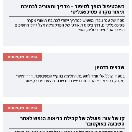
כשהטיפול הופך לסיפור — מדריך ותאוריה לכתיבת
תיאור מקרה פסיכואנליטי
ספרו של ענר גוברין משמש כמדריך ייחודי לכתיבת תיאורי מקרה
פסיכואנליטיים, דרך ביסוס תיאורטי של הפרקטיקה אצל גדולי החשובים
הפסיכואנליטיים. רסלינג, 2026.
ספרות מקצועית
שבויים בדמיון
בספרו, צולל אלי זומר לתופעת החלימה בהקיץ המשבשבת, דרך תיאורי
מקרה, רקע מדעי והתבוננות ביצירתיות שבה. הוצאת פרדס, 2026.
ספרות מקצועית
קו של אור: פועלה של קהילת בריאות הנפש לאחר
השבעה באוקטובר