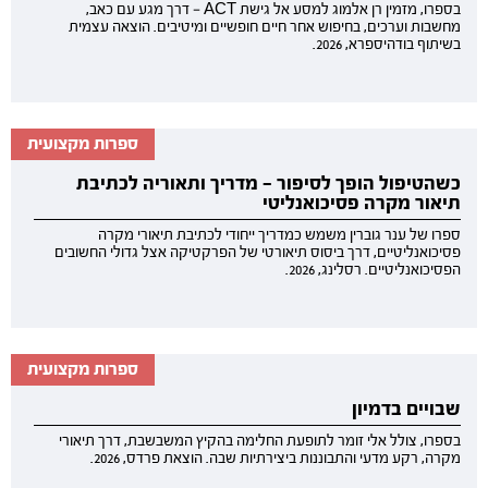
בספרו, מזמין רן אלמוג למסע אל גישת ACT — דרך מגע עם כאב,
מחשבות וערכים, בחיפוש אחר חיים חופשיים ומיטיבים. הוצאה עצמית
בשיתוף בודהיספרא, 2026.
ספרות מקצועית
כשהטיפול הופך לסיפור — מדריך ותאוריה לכתיבת
תיאור מקרה פסיכואנליטי
ספרו של ענר גוברין משמש כמדריך ייחודי לכתיבת תיאורי מקרה
פסיכואנליטיים, דרך ביסוס תיאורטי של הפרקטיקה אצל גדולי החשובים
הפסיכואנליטיים. רסלינג, 2026.
ספרות מקצועית
שבויים בדמיון
בספרו, צולל אלי זומר לתופעת החלימה בהקיץ המשבשבת, דרך תיאורי
מקרה, רקע מדעי והתבוננות ביצירתיות שבה. הוצאת פרדס, 2026.