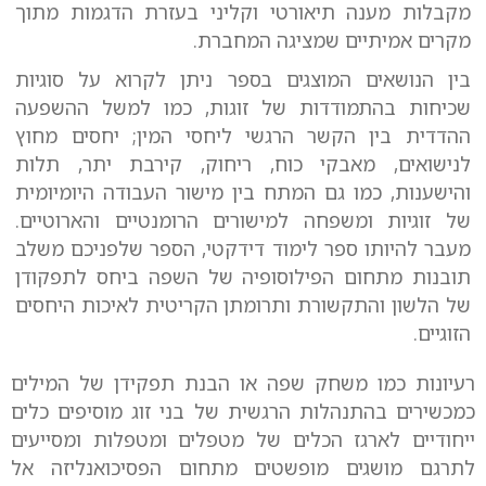
מקבלות מענה תיאורטי וקליני בעזרת הדגמות מתוך
מקרים אמיתיים שמציגה המחברת.
בין הנושאים המוצגים בספר ניתן לקרוא על סוגיות
שכיחות בהתמודדות של זוגות, כמו למשל ההשפעה
ההדדית בין הקשר הרגשי ליחסי המין; יחסים מחוץ
לנישואים, מאבקי כוח, ריחוק, קירבת יתר, תלות
והישענות, כמו גם המתח בין מישור העבודה היומיומית
של זוגיות ומשפחה למישורים הרומנטיים והארוטיים.
מעבר להיותו ספר לימוד דידקטי, הספר שלפניכם משלב
תובנות מתחום הפילוסופיה של השפה ביחס לתפקודן
של הלשון והתקשורת ותרומתן הקריטית לאיכות היחסים
הזוגיים.
רעיונות כמו משחק שפה או הבנת תפקידן של המילים
כמכשירים בהתנהלות הרגשית של בני זוג מוסיפים כלים
ייחודיים לארגז הכלים של מטפלים ומטפלות ומסייעים
לתרגם מושגים מופשטים מתחום הפסיכואנליזה אל