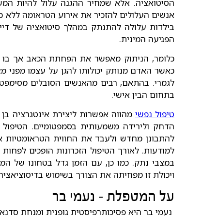
הסיטואציה. אלא שמחיר ההגנה עלול להיות המש
אנשים העלולים להזכיר את אירוע הטראומה ללא כל
בילדות עלולה להתנתק במהלך סיטואציה של דייט
הפגיעה המינית.
כלומר, הניתוק מאפשר את הפחתת הכאב אך בו ז
כאשר האדם מנותק יכולותו להגן על עצמו מפני מצ
לגמרי. בהתאם, רבים מהאנשים הסובלים מסימפטו
בתחום הבין אישי.
טיפול נפשי
מהווה אפשרות ליצירת אינטגרציה בן
הדחק ולירידה משמעותית בסמפטומיים. הטיפול 
להתבונן מחדש ולעבד את החווית הטראומטיות אשר
למודעות. לאורך הטיפול הזכרונות הופכים לפחות 
במצבי נתק. כמו כן, עם הזמן גדל בטחונו של ה
ויכולת זו מפחיתה את הצורך בשימוש בדיסוציאציה
על המטפלת - נעמי בר
נעמי בר היא פסיכותרפיסטית גופנית ומנחת סדנאות. 7399852