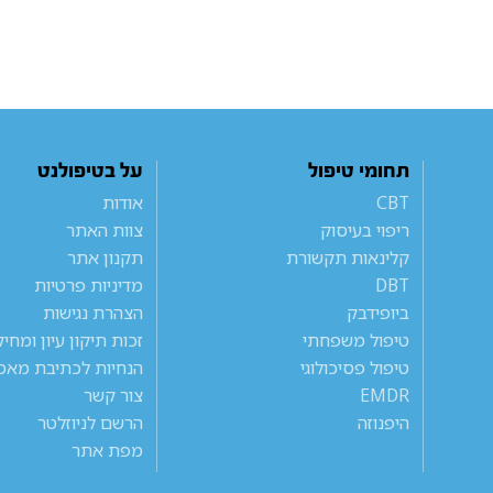
תחומי טיפול
על בטיפולנט
CBT
אודות
ריפוי בעיסוק
צוות האתר
קלינאות תקשורת
תקנון אתר
DBT
מדיניות פרטיות
ביופידבק
הצהרת נגישות
טיפול משפחתי
זכות תיקון עיון ומחי
טיפול פסיכולוגי
הנחיות לכתיבת מאמ
EMDR
צור קשר
היפנוזה
הרשם לניוזלטר
מפת אתר