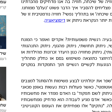
ויה של שיכחה, חוויה בה אנו מדחיקים מהכרתינו
עומר
קרית
 מצליחים להסביר איך הדבר פשוט 'נעלם' ממוחנו.
יכחה' או בתהליך נפשי? חוויה נורמטיבית זו של
ת יותר הנקראת ניתוק או
דיסוציאציה
.
בעיה רגשית משמעותית? אקדים ואומר כי המונח
י, ניתוק תחושתי, ניתוק מהגוף, ניתוק התנהגותי
תי), ניתוק מחוויה כגון היעדר זכרונות מהילדות או
שירה
 להיווצר כתוצאה משימוש בסם או כחלק מתהליך
רעננ
 הנוגעות לקשיים רגשיים תוך התמקדות במקרים
שפר את יכולתינו לבצע משימות ולהסתגל למצבים
אוטומטי', כאשר פעולות רבות נעשות באופן מכאני
 'ניתוק לשם תפקוד' בו האדם ממדר את מחשבותיו
 כאשר אדם מגיע לעבודה הוא מדחיק ממחשבותיו
ה. "נתקים" אלו מפחיתים את העומס הקוגניטיבי
שחר
עמק
אופן יעיל.