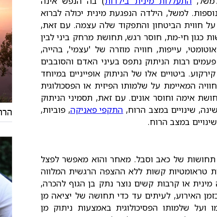
למשל,
התעללות מינית בילדות
) בה הנפש אינה
ספות. למשל, הילדה הנפגעת מינית יכולה לברוא
 על חווית הביטחון והתפקוד שלה עצמה. עם זאת,
ות כגון חי-מת, חוסר רגש, תחושת מרחק ביני לבין
ומטי, עייפות, חוויה מוזרה של 'עצמי', בהייה,
פעמים רבות הניתוק נתפס בעיני האדם והסובבים
ירקוע. ביטויים אלו של הניתוק אופייניים במיוחד
יה המאיימת על שלמותו הפיזית או הפסכולוגית
חושת אימה וחוסר אונים. עם זאת, תסמיני הניתוק
ינה, שינויים במצב הרוח,
התקפי פאניקה
, פוביות,
הרה
שינויים במצב הרוח.
י תחושות של כאב וסבל. מאחר והוא מאפשר לפצל
יות טראומטיות קשות ללא ההצפה הרגשית המלווה
 מינית או קרבות קשים נוצר נתק בן הגוף להכרה,
מן האירוע, לעיתים עד כדי תחושה של יציאה מן
 ועל שלמותו הפסיכולוגית באמצעות ניתוק מן