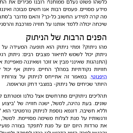
כלשהו פשוט נעלם ממוחנו? רובנו מכירים את החו
מידע מסויים. פעמים רבות אנו חשים מבוכה ואיננו
מה קרה למידע החשוב כל-כך? והאם מדובר ב'סתם ש
שיכחה יכולה ללמד אותנו על חוויה מורכבת והרסני
הפנים הרבות של הניתוק
מהו ניתוק? ומתי ניתוק הוא תופעה המעידה על 
ניתוק יכול לשמש לתיאור מצבים רבים: ניתוק רגש
(התנהגות שאינני מבין או זוכר ושאיננה מאפיינת או
חוויות נקודתיות במהלך החיים. ניתוק אף יכול
היפנוטי
. במאמר זה אתייחס לניתוק על צורותיו
היותר שכיחים של ניתוק- במצבי דחק וטראומה.
תהליכים ניתוקיים מתרחשים אצל כולנו ומטרתם ל
שונים. בעת נהיגה, למשל, ישנה חוויה של 'ביצוע 
וללא חשיבה. דוגמא נוספת לניתוק נורמטיבי הוא
ורגשותיו על מנת לצלוח משימה מסויימת. למשל,
את טרדות היום יום על מנת לתפקד בצורה מועיל
והרגשי לפרק הזמן הדרוש לנו בכדי לתפקד ולפעול ב