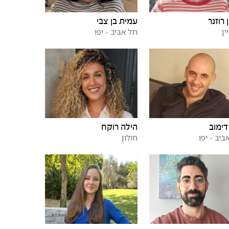
 רוזנר
עמית בן צבי
ין
תל אביב - יפו
דימוב
הילה רוקח
ביב - יפו
חולון