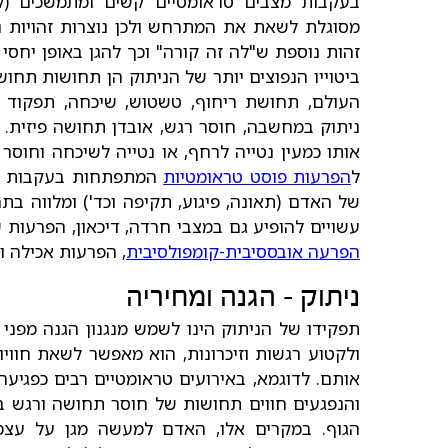
בעקבות מצבים טראומטיים קשים ומתמשכים (
מסוגלת לשאת את המתרחש ולכן נוצרות זהויות נו
זהות נוספת ש"לה זה קורה" וכך להגן באופן יחסי
ביטוייו הנפוצים יותר של הניתוק הן תחושות תחוש
העולם, תחושת ריחוף, טשטוש, שיכחה, תפקוד אוט
ניתוק במחשבה, חוסר רגש, אובדן תחושה פיזית. 
אותו כמעין נטייה לרחף, או נטייה לשיכחה וחוסר ק
ל
הפרעות פוסט טראומטיות
המתפתחות בעקבות חוו
של האדם (תאונה, פיגוע, תקיפה וכד') ומלווה בת
עשויים להופיע גם במצבי חרדה, דיכאון, הפרעות ש
הפרעה אובססיבית-קומפולסיבית
, הפרעות אכילה ו
ניתוק - הגנה ומחיריה
תפקידו של הניתוק הינו לשמש מנגנון הגנה מפנ
ולקטוע רגשות וזיכרונות, הוא מאפשר לשאת חוו
אותם. לדוגמא, באירועים טראומטיים רבים כפגיעה
והנפגעים חווים תחושות של חוסר תחושה ורגש בז
הגוף. במקרים אלו, האדם למעשה מגן על עצמו